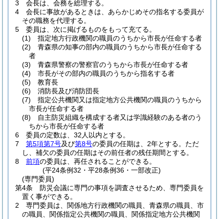
3
会長は、会務を総理する。
4
会長に事故があるときは、あらかじめその指名する委員が
その職務を代理する。
5
委員は、次に掲げるものをもって充てる。
(1)
指定地方行政機関の職員のうちから市長が任命する者
(2)
青森県の知事の部内の職員のうちから市長が任命する
者
(3)
青森県警察の警察官のうちから市長が任命する者
(4)
市長がその部内の職員のうちから指名する者
(5)
教育長
(6)
消防長及び消防団長
(7)
指定公共機関又は指定地方公共機関の職員のうちから
市長が任命する者
(8)
自主防災組織を構成する者又は学識経験のある者のう
ちから市長が任命する者
6
委員の定数は、32人以内とする。
7
第5項第7号
及び
第8号
の委員の任期は、2年とする。
ただ
し、補欠の委員の任期はその前任者の残任期間とする。
8
前項
の委員は、再任されることができる。
(平24条例32・平28条例36・一部改正)
(専門委員)
第4条
防災会議に専門の事項を調査させるため、専門委員を
置く事ができる。
2
専門委員は、関係地方行政機関の職員、青森県の職員、市
の職員、関係指定公共機関の職員、関係指定地方公共機関