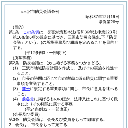
○三沢市防災会議条例
昭和37年12月19日
条例第26号
(目的)
第1条
この条例
は、災害対策基本法
(昭和36年法律第223号)
第16条第6項の規定に基づき、三沢市防災会議
(以下「防災
会議」という。)
の所掌事務及び組織を定めることを目的と
する。
(平12条例3・一部改正)
(所掌事務)
第2条
防災会議は、次に掲げる事務をつかさどる。
(1)
三沢市地域防災計画を作成し、及びその実施を推進す
ること。
(2)
市長の諮問に応じて市の地域に係る防災に関する重要
事項を審議すること。
(3)
前号
に規定する重要事項に関し、市長に意見を述べる
こと。
(4)
前各号
に掲げるもののほか、法律又はこれに基づく政
令によりその権限に属する事務
(平24条例32・一部改正)
(会長及び委員)
第3条
防災会議は、会長及び委員をもって組織する。
2
会長は、市長をもって充てる。