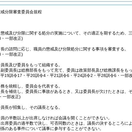
懲戒分限審査委員会規程
る懲戒及び分限に関する処分の実施について、その適正を期するため、
13・一部改正)
市長の諮問に応じ、職員の懲戒及び分限処分に関する事項を審査する。
13・一部改正)
委員長及び委員をもって組織する。
、副委員長は総務部長をもって充て、委員は政策部長及び総務課長をも
・平19訓令17・平20訓令4・平21訓令6・平24訓令2・平28訓令6・一部改
会務を統轄し、委員会を代表する。
員長を補佐し、委員長に事故があるとき、又は委員長が欠けたときは、
2・一部改正)
委員長が招集し、その議長となる。
委員の半数以上が出席しなければ会議を開くことができない。
、出席委員の過半数で決し、可否同数のときは、議長の決するところに
関係のある事件について議事に参与することができない。