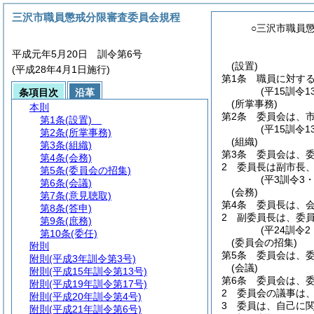
三沢市職員懲戒分限審査委員会規程
○三沢市職員
平成元年5月20日 訓令第6号
(設置)
(平成28年4月1日施行)
第1条
職員に対す
(平15訓令
条項目次
沿革
(所掌事務)
本則
第2条
委員会は、
第1条
(設置)
(平15訓令
第2条
(所掌事務)
(組織)
第3条
(組織)
第3条
委員会は、
第4条
(会務)
2
委員長は副市長
第5条
(委員会の招集)
(平3訓令3
第6条
(会議)
(会務)
第7条
(意見聴取)
第4条
委員長は、
第8条
(答申)
2
副委員長は、委
第9条
(庶務)
(平24訓令
第10条
(委任)
(委員会の招集)
附則
第5条
委員会は、
附則
(平成3年訓令第3号)
(会議)
附則
(平成15年訓令第13号)
第6条
委員会は、
附則
(平成19年訓令第17号)
2
委員会の議事は
附則
(平成20年訓令第4号)
3
委員は、自己に
附則
(平成21年訓令第6号)