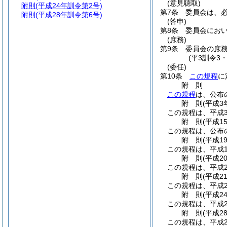
(意見聴取)
附則
(平成24年訓令第2号)
第7条
委員会は、
附則
(平成28年訓令第6号)
(答申)
第8条
委員会にお
(庶務)
第9条
委員会の庶
(平3訓令3
(委任)
第10条
この規程
に
附
則
この規程
は、公布
附
則
(平成3
この規程は、平成
附
則
(平成1
この規程は、公布
附
則
(平成1
この規程は、平成1
附
則
(平成2
この規程は、平成2
附
則
(平成2
この規程は、平成2
附
則
(平成2
この規程は、平成2
附
則
(平成2
この規程は、平成2