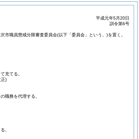
平成元年5月20日
訓令第6号
三沢市職員懲戒分限審査委員会
(以下「委員会」という。)
を置く。
って充てる。
正)
その職務を代理する。
よる。