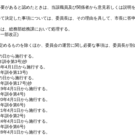
必要があると認めたときは、当該職員及び関係者から意見若しくは説明
いて決定した事項については、委員長は、その理由を具して、市長に答
務は、総務部総務課において処理する。
・一部改正)
定めるものを除くほか、委員会の運営に関し必要な事項は、委員長が別
の日から施行する。
年
訓令第3号)
抄
3年4月1日から施行する。
5年
訓令第13号)
の日から施行する。
9年
訓令第17号)
抄
9年4月1日から施行する。
0年
訓令第4号)
0年4月1日から施行する。
1年
訓令第6号)
1年4月1日から施行する。
4年
訓令第2号)
4年4月1日から施行する。
8年
訓令第6号)
8年4月1日から施行する。