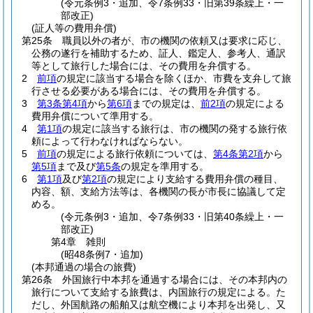
(令元条例3・追加、令7条例33・旧第39条繰上・一
部改正)
(証人等の費用弁償)
第25条
職員以外の者が、市の機関の依頼又は要求に応じ、
公務の遂行を補助するため、証人、鑑定人、参考人、通訳
等として旅行した場合には、その費用を弁償する。
2
前項
の規定に該当する場合を除くほか、市費を支弁して旅
行させる必要がある場合には、その費用を弁償する。
3
第3条第4項
から
第6項
までの規定は、
前2項
の規定による
費用弁償について準用する。
4
第1項
の規定に該当する旅行は、市の機関の発する旅行依
頼によって行わなければならない。
5
前項
の規定による旅行依頼については、
第4条第2項
から
第5項
まで及び
第5条
の規定を準用する。
6
第1項
及び
第2項
の規定により支給する費用弁償の種目、
内容、額、支給方法等は、各機関の長が市長に協議して定
める。
(令元条例3・追加、令7条例33・旧第40条繰上・一
部改正)
第4章
雑則
(昭48条例7・追加)
(本邦通過の場合の旅費)
第26条
外国旅行中本邦を通過する場合には、その本邦内の
旅行について支給する旅費は、内国旅行の規定による。
た
だし、外国航路の船舶又は航空機により本邦を出発し、又