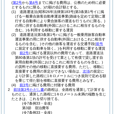
(
第2号
から
第4号
までに掲げる費用は、公務のため特に必要
とするものに限る。)
の額の合計額とする。
(1)
道路運送法
(昭和26年法律第183号)
第3条第1号イに掲
げる一般乗合旅客自動車運送事業
(路線を定めて定期に運
行する自動車により乗合旅客の運送を行うものに限る。)
の用に供する自動車
(外国におけるこれに相当するものを
含む。)
を利用する移動に要する運賃
(2)
道路運送法第3条第1号ハに掲げる一般乗用旅客自動車
運送事業の用に供する自動車
(外国におけるこれに相当す
るものを含む。)
その他の旅客を運送する交通手段
(
前号
に規定する自動車を除く。)
を利用する移動に要する運賃
(3)
前2号
に掲げる運賃以外の費用であって、道路運送法
第80条第1項の許可を受けて業として有償で貸し渡す自
家用自動車
(外国におけるこれに相当するものを含む。)
の賃料その他の移動に直接要する費用。
ただし、移動に
直接要する費用の算定ができない場合は、
次項
の規定に
より計算した路程に1キロメートルにつき規則で定める額
を乗じて得た額を移動に直接要する費用とみなす。
(4)
前3号
に掲げる費用に付随する費用
2
前項第3号ただし書
の路程は、全路程を通算して計算する
ものとし、通算した路程に1キロメートル未満の端数を生じ
たときは、これを切り捨てる。
(令7条例33・全改)
第3節
宿泊費等
(令7条例33・全改)