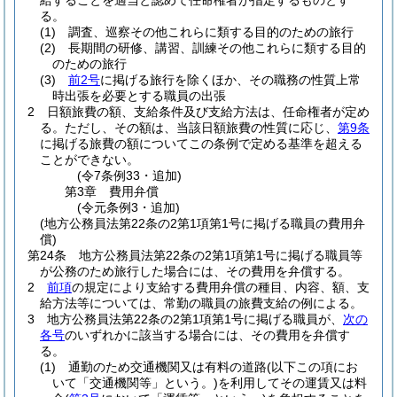
給することを適当と認めて任命権者が指定するものとす
る。
(1)
調査、巡察その他これらに類する目的のための旅行
(2)
長期間の研修、講習、訓練その他これらに類する目的
のための旅行
(3)
前2号
に掲げる旅行を除くほか、その職務の性質上常
時出張を必要とする職員の出張
2
日額旅費の額、支給条件及び支給方法は、任命権者が定め
る。
ただし、その額は、当該日額旅費の性質に応じ、
第9条
に掲げる旅費の額についてこの条例で定める基準を超える
ことができない。
(令7条例33・追加)
第3章
費用弁償
(令元条例3・追加)
(地方公務員法第22条の2第1項第1号に掲げる職員の費用弁
償)
第24条
地方公務員法第22条の2第1項第1号に掲げる職員等
が公務のため旅行した場合には、その費用を弁償する。
2
前項
の規定により支給する費用弁償の種目、内容、額、支
給方法等については、常勤の職員の旅費支給の例による。
3
地方公務員法第22条の2第1項第1号に掲げる職員が、
次の
各号
のいずれかに該当する場合には、その費用を弁償す
る。
(1)
通勤のため交通機関又は有料の道路
(以下この項にお
いて「交通機関等」という。)
を利用してその運賃又は料