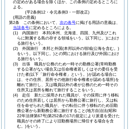
の定めがある場合を除くほか、この条例の定めるところに
よる。
(平2条例12・令元条例3・一部改正)
(用語の意義)
第2条
この条例において、
次の各号
に掲げる用語の意義は、
当該各号
に定めるところによる。
(1)
内国旅行 本邦
(本州、北海道、四国、九州及びこれ
らに附属する島の存する領域をいう。以下同じ。)
におけ
る旅行をいう。
(2)
外国旅行 本邦と外国
(本邦以外の領域
(公海を含む。)
をいう。以下同じ。)
との間における旅行及び外国におけ
る旅行をいう。
(3)
出張 職員が公務のため一時その勤務公署
(常時勤務
する公署がない場合又は任命権者若しくはその委任を受
けた者
(以下「旅行命令権者」という。)
が認める場合に
は、その住所、居所その他旅行命令権者が認める場所)
を
離れて旅行し、又は職員以外の者が公務のため一時その
住所又は居所を離れて旅行することをいう。
(4)
赴任 新たに採用された職員が、その採用に伴う移転
のため住所若しくは居所から勤務公署に旅行し、又は転
任を命ぜられた職員が、その転任に伴う移転のため旧勤
務公署から新勤務公署に旅行すること
(地方自治法
(昭和
22年法律第67号)
第252条の17の規定により派遣を受けた
職員がその終了により旧勤務場所に帰任する場合を含
む。)
をいう。