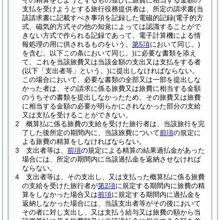
その精算をしようとするもの並びに旅費に相当する金額の
支払を受けようとする旅行役務提供者は、所定の請求書
(当
該請求書に記載すべき事項を記録した電磁的記録
(電子的方
式、磁気的方式その他の知覚によっては認識することがで
きない方式で作られる記録であって、電子計算機による情
報処理の用に供されるものをいう。
第5項
において同じ。)
を含む。以下この条において同じ。)
に必要な書類を添え
て、これを当該旅費又は当該金額の支出又は支払をする者
(以下「支出者等」という。)
に提出しなければならない。
この場合において、必要な書類の全部又は一部を提出しな
かった者は、その請求に係る旅費又は旅費に相当する金額
のうちその書類を提出しなかったため、その旅費又は旅費
に相当する金額の必要が明らかにされなかった部分の支給
又は支払を受けることができない。
2
概算払に係る旅費の支給を受けた旅行者は、当該旅行を完
了した後所定の期間内に、当該旅費について
前項
の規定に
よる旅費の精算をしなければならない。
3
支出者等は、
前項
の規定による精算の結果過払金があった
場合には、所定の期間内に当該過払金を返納させなければ
ならない。
4
支出者等は、その支出し、又は支払った概算払に係る旅費
の支給を受けた旅行者が
第2項
に規定する期間内に旅費の精
算をしなかった場合又は
前項
に規定する期間内に過払金を
返納しなかった場合には、当該支出者等がその後において
その者に対し支出し、又は支払う給与又は旅費の額から当