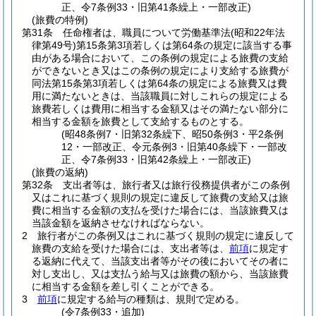
正、令7条例33・旧第41条繰上・一部改正)
(旅費の特例)
第31条
任命権者は、職員について労働基準法
(昭和22年法
律第49号)
第15条第3項若しくは第64条の規定に該当する事
由がある場合において、この条例の規定による旅費の支給
ができないとき又はこの条例の規定により支給する旅費が
同法第15条第3項若しくは第64条の規定による旅費又は費
用に満たないときは、当該職員に対しこれらの規定による
旅費若しくは費用に相当する金額又はその満たない部分に
相当する金額を旅費として支給するものとする。
(昭48条例7・旧第32条繰下、昭50条例3・平2条例
12・一部改正、令元条例3・旧第40条繰下・一部改
正、令7条例33・旧第42条繰上・一部改正)
(旅費の返納)
第32条
支出者等は、旅行者又は旅行役務提供者がこの条例
又はこれに基づく規則の規定に違反して旅費の支給又は旅
費に相当する金額の支払を受けた場合には、当該旅費又は
当該金額を返納させなければならない。
2
旅行者がこの条例又はこれに基づく規則の規定に違反して
旅費の支給を受けた場合には、支出者等は、
前項
に規定す
る返納に代えて、当該支出者等がその後においてその者に
対し支出し、又は支払う給与又は旅費の額から、当該旅費
に相当する金額を差し引くことができる。
3
前項
に規定する給与の種類は、規則で定める。
(令7条例33・追加)