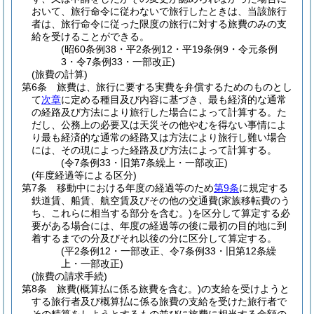
おいて、旅行命令に従わないで旅行したときは、当該旅行
者は、旅行命令に従った限度の旅行に対する旅費のみの支
給を受けることができる。
(昭60条例38・平2条例12・平19条例9・令元条例
3・令7条例33・一部改正)
(旅費の計算)
第6条
旅費は、旅行に要する実費を弁償するためのものとし
て
次章
に定める種目及び内容に基づき、最も経済的な通常
の経路及び方法により旅行した場合によって計算する。
た
だし、公務上の必要又は天災その他やむを得ない事情によ
り最も経済的な通常の経路又は方法により旅行し難い場合
には、その現によった経路及び方法によって計算する。
(令7条例33・旧第7条繰上・一部改正)
(年度経過等による区分)
第7条
移動中における年度の経過等のため
第9条
に規定する
鉄道賃、船賃、航空賃及びその他の交通費
(家族移転費のう
ち、これらに相当する部分を含む。)
を区分して算定する必
要がある場合には、年度の経過等の後に最初の目的地に到
着するまでの分及びそれ以後の分に区分して算定する。
(平2条例12・一部改正、令7条例33・旧第12条繰
上・一部改正)
(旅費の請求手続)
第8条
旅費
(概算払に係る旅費を含む。)
の支給を受けようと
する旅行者及び概算払に係る旅費の支給を受けた旅行者で