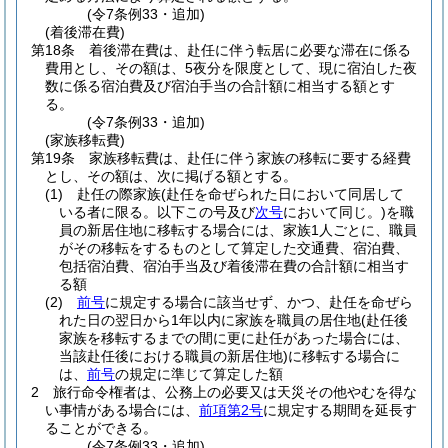
(令7条例33・追加)
(着後滞在費)
第18条
着後滞在費は、赴任に伴う転居に必要な滞在に係る
費用とし、その額は、5夜分を限度として、現に宿泊した夜
数に係る宿泊費及び宿泊手当の合計額に相当する額とす
る。
(令7条例33・追加)
(家族移転費)
第19条
家族移転費は、赴任に伴う家族の移転に要する経費
とし、その額は、次に掲げる額とする。
(1)
赴任の際家族
(赴任を命ぜられた日において同居して
いる者に限る。以下この号及び
次号
において同じ。)
を職
員の新居住地に移転する場合には、家族1人ごとに、職員
がその移転をするものとして算定した交通費、宿泊費、
包括宿泊費、宿泊手当及び着後滞在費の合計額に相当す
る額
(2)
前号
に規定する場合に該当せず、かつ、赴任を命ぜら
れた日の翌日から1年以内に家族を職員の居住地
(赴任後
家族を移転するまでの間に更に赴任があった場合には、
当該赴任後における職員の新居住地)
に移転する場合に
は、
前号
の規定に準じて算定した額
2
旅行命令権者は、公務上の必要又は天災その他やむを得な
い事情がある場合には、
前項第2号
に規定する期間を延長す
ることができる。
(令7条例33・追加)