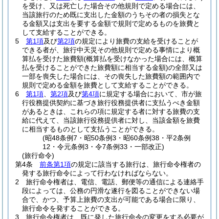
を受け、又は死亡した場合その他規則で定める場合には、
当該旅行のため既に支出した金額のうちその者の損失とな
る金額又は支出を要する金額で規則で定めるものを旅費と
して支給することができる。
5
第1項
及び
第2項
の規定により旅費の支給を受けることが
できる者が、旅行中天災その他規則で定める事情により概
算払を受けた旅費額
(概算払を受けなかった場合には、概算
払を受けることができた旅費額に相当する金額)
の全部又は
一部を喪失した場合には、その喪失した旅費額の範囲内で
規則で定める金額を旅費として支給することができる。
6
第1項
、
第2項
及び
第4項
に規定する場合において、市が旅
行役務提供契約に基づき旅行役務提供者に支払うべき金額
があるときは、これらの項に規定する者に対する旅費の支
給に代えて、当該旅行役務提供者に対し、当該金額を旅費
に相当するものとして支払うことができる。
(昭48条例7・昭50条例3・昭60条例38・平2条例
12・令元条例3・令7条例33・一部改正)
(旅行命令)
第4条
前条第1項
の規定に該当する旅行は、旅行命令権者の
発する旅行命令によって行わなければならない。
2
旅行命令権者は、電信、電話、郵便等の通信による連絡手
段によっては、公務の円滑な遂行を図ることができない場
合で、かつ、予算上旅費の支出が可能である場合に限り、
旅行命令を発することができる。
3
旅行命令権者は、既に発した旅行命令の変更をする必要が