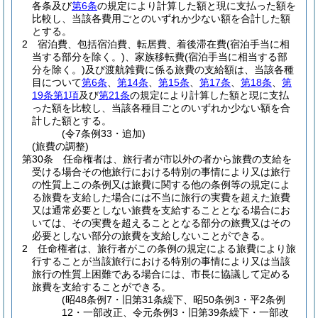
各条及び
第6条
の規定により計算した額と現に支払った額を
比較し、当該各費用ごとのいずれか少ない額を合計した額
とする。
2
宿泊費、包括宿泊費、転居費、着後滞在費
(宿泊手当に相
当する部分を除く。)
、家族移転費
(宿泊手当に相当する部
分を除く。)
及び渡航雑費に係る旅費の支給額は、当該各種
目について
第6条
、
第14条
、
第15条
、
第17条
、
第18条
、
第
19条第1項
及び
第21条
の規定により計算した額と現に支払
った額を比較し、当該各種目ごとのいずれか少ない額を合
計した額とする。
(令7条例33・追加)
(旅費の調整)
第30条
任命権者は、旅行者が市以外の者から旅費の支給を
受ける場合その他旅行における特別の事情により又は旅行
の性質上この条例又は旅費に関する他の条例等の規定によ
る旅費を支給した場合には不当に旅行の実費を超えた旅費
又は通常必要としない旅費を支給することとなる場合にお
いては、その実費を超えることとなる部分の旅費又はその
必要としない部分の旅費を支給しないことができる。
2
任命権者は、旅行者がこの条例の規定による旅費により旅
行することが当該旅行における特別の事情により又は当該
旅行の性質上困難である場合には、市長に協議して定める
旅費を支給することができる。
(昭48条例7・旧第31条繰下、昭50条例3・平2条例
12・一部改正、令元条例3・旧第39条繰下・一部改