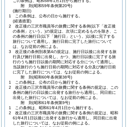
この条例は、昭和58年1月1日から施行する。
附
則
(昭和59年
条例第20号)
(施行期日)
1
この条例は、公布の日から施行する。
(経過措置)
2
改正後の三沢市職員等の旅費に関する条例
(以下「改正後
の条例」という。)
の規定は、次項に定めるものを除き、こ
の条例の施行日
(以下「施行日」という。)
以後に完了する
旅行について適用し、施行日前に完了した旅行について
は、なお従前の例による。
3
改正後の条例別表第4の規定は、施行日以後に出発する旅
行及び施行日前に出発し、かつ、施行日以後に完了する旅
行のうち施行日以後の期間に対応する分について適用し、
当該旅行のうち施行日前の期間に対応する分及び施行日前
に完了した旅行については、なお従前の例による。
附
則
(昭和60年
条例第38号)
1
この条例は、公布の日から施行する。
2
改正後の三沢市職員等の旅費に関する条例の規定は、この
条例の施行の日以後に出発する旅行から適用し、同日前に
出発した旅行については、なお従前の例による。
附
則
(昭和61年
条例第9号)
1
この条例は、昭和61年4月1日から施行する。
2
改正後の三沢市職員等の旅費に関する条例の規定は、昭和
61年4月1日以後に出発する旅行から適用し、同日前に出発
した旅行については、なお従前の例による。