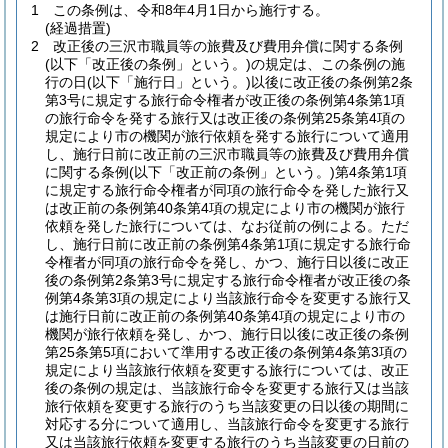
1
この条例は、令和8年4月1日から施行する。
(経過措置)
2
改正後の三沢市職員等の旅費及び費用弁償に関する条例
(以下「改正後の条例」という。)
の規定は、この条例の施
行の日
(以下「施行日」という。)
以後に改正後の条例第2条
第3号に規定する旅行命令権者が改正後の条例第4条第1項
の旅行命令を発する旅行又は改正後の条例第25条第4項の
規定により市の機関が旅行依頼を発する旅行について適用
し、施行日前に改正前の三沢市職員等の旅費及び費用弁償
に関する条例
(以下「改正前の条例」という。)
第4条第1項
に規定する旅行命令権者が同項の旅行命令を発した旅行又
は改正前の条例第40条第4項の規定により市の機関が旅行
依頼を発した旅行については、なお従前の例による。
ただ
し、施行日前に改正前の条例第4条第1項に規定する旅行命
令権者が同項の旅行命令を発し、かつ、施行日以後に改正
後の条例第2条第3号に規定する旅行命令権者が改正後の条
例第4条第3項の規定により当該旅行命令を変更する旅行又
は施行日前に改正前の条例第40条第4項の規定により市の
機関が旅行依頼を発し、かつ、施行日以後に改正後の条例
第25条第5項において準用する改正後の条例第4条第3項の
規定により当該旅行依頼を変更する旅行については、改正
後の条例の規定は、当該旅行命令を変更する旅行又は当該
旅行依頼を変更する旅行のうち当該変更の日以後の期間に
対応する分について適用し、当該旅行命令を変更する旅行
又は当該旅行依頼を変更する旅行のうち当該変更の日前の