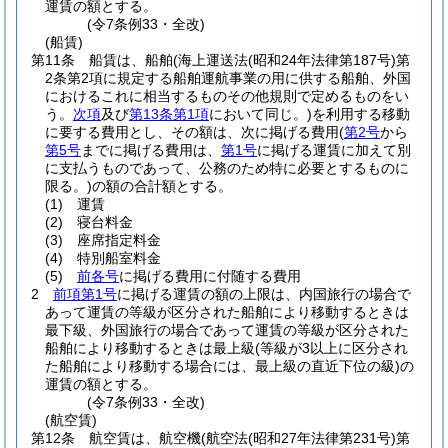
運賃の額とする。
(令7条例33・全改)
(船賃)
第11条
船賃は、船舶
(海上運送法
(昭和24年法律第187号)
第
2条第2項に規定する船舶運航事業の用に供する船舶、外国
におけるこれに相当するものその他規則で定めるものをい
う。
次項
及び
第13条第1項
において同じ。)
を利用する移動
に要する費用とし、その額は、次に掲げる費用
(
第2号
から
第5号
までに掲げる費用は、
第1号
に掲げる運賃に加えて別
に支払うものであって、公務のため特に必要とするものに
限る。)
の額の合計額とする。
(1)
運賃
(2)
寝台料金
(3)
座席指定料金
(4)
特別船室料金
(5)
前各号
に掲げる費用に付随する費用
2
前項第1号
に掲げる運賃の額の上限は、内国旅行の場合で
あって運賃の等級が区分された船舶により移動するときは
最下級、外国旅行の場合であって運賃の等級が区分された
船舶により移動するときは最上級
(等級が3以上に区分され
た船舶により移動する場合には、最上級の直近下位の級)
の
運賃の額とする。
(令7条例33・全改)
(航空賃)
第12条
航空賃は、航空機
(航空法
(昭和27年法律第231号)
第