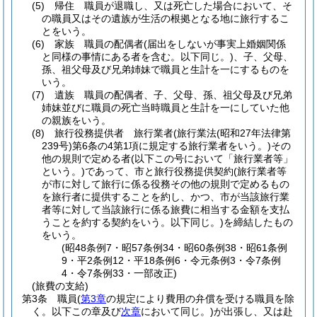
(5)
帰住 職員が退職し、又は死亡した場合において、そ
の職員又はその遺族が生活の根拠となる地に旅行するこ
とをいう。
(6)
家族 職員の配偶者
(届出をしないが事実上婚姻関係
と同様の事情にある者を含む。以下同じ。)
、子、父母、
孫、祖父母及び兄弟姉妹で職員と生計を一にするものを
いう。
(7)
遺族 職員の配偶者、子、父母、孫、祖父母及び兄弟
姉妹並びに職員の死亡当時職員と生計を一にしていた他
の親族をいう。
(8)
旅行役務提供者 旅行業者
(旅行業法
(昭和27年法律第
239号)
第6条の4第1項に規定する旅行業者をいう。)
その
他の規則で定める者
(以下この号において「旅行業者等」
という。)
であって、市と旅行役務提供契約
(旅行業者等
が市に対して旅行に係る役務その他の規則で定めるもの
を旅行者に提供することを約し、かつ、市が当該旅行業
者等に対して当該旅行に係る旅費に相当する金額を支払
うことを約する契約をいう。以下同じ。)
を締結したもの
をいう。
(昭48条例7・昭57条例34・昭60条例38・昭61条例
9・平2条例12・平18条例6・令元条例3・令7条例
4・令7条例33・一部改正)
(旅費の支給)
第3条
職員
(
第3章
の規定により費用の弁償を受ける職員を除
く。以下この章及び
次章
において同じ。)
が出張し、又は赴