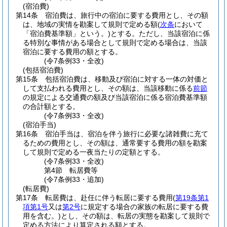
(宿泊費)
第14条
宿泊費は、旅行中の宿泊に要する費用とし、その額
は、地域の実情を勘案して規則で定める額
(
次条
において
「宿泊費基準額」という。)
とする。
ただし、当該宿泊に係
る特別な事情がある場合として規則で定める場合は、当該
宿泊に要する費用の額とする。
(令7条例33・全改)
(包括宿泊費)
第15条
包括宿泊費は、移動及び宿泊に対する一体の対価と
して支払われる費用とし、その額は、当該移動に係る
前節
の規定による交通費の額及び当該宿泊に係る宿泊費基準額
の合計額とする。
(令7条例33・全改)
(宿泊手当)
第16条
宿泊手当は、宿泊を伴う旅行に必要な諸雑費に充て
るための費用とし、その額は、通常要する費用の額を勘案
して規則で定める一夜当たりの定額とする。
(令7条例33・全改)
第4節
転居費等
(令7条例33・追加)
(転居費)
第17条
転居費は、赴任に伴う転居に要する費用
(
第19条第1
項第1号
又は
第2号
に規定する場合の家族の転居に要する費
用を含む。)
とし、その額は、転居の実態を勘案して規則で
定める方法により算定される額とする。