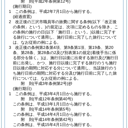
附
則
(平成2年
条例第12号)
(施行期日)
1
この条例は、平成2年7月1日から施行する。
(経過措置)
2
改正後の三沢市職員等の旅費に関する条例
(以下「改正後
の条例」という。)
の規定は、次項に定めるものを除き、こ
の条例の施行の日
(以下「施行日」という。)
以後に完了す
る旅行について適用し、施行日前に完了した旅行について
は、なお従前の例による。
3
改正後の条例第2条第4項、第9条第1項、第19条、第20
条、第28条、第28条の2及び別表第1の規定
(着後手当に係
る部分を除く。)
は、施行日以後に出発する旅行及び施行日
前に出発し、かつ、施行日以後に完了する旅行のうち施行
日以後の期間に対応する分について適用し、当該旅行のう
ち施行日前の期間に対応する分及び施行日前に完了した旅
行については、なお従前の例による。
附
則
(平成3年
条例第2号)
抄
(施行期日)
1
この条例は、平成3年4月1日から施行する。
附
則
(平成12年
条例第40号)
この条例は、平成13年1月1日から施行する。
附
則
(平成14年
条例第5号)
この条例は、平成14年4月1日から施行する。
附
則
(平成14年
条例第42号)
この条例は、平成15年4月1日から施行する。