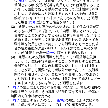
金
(
第3号
において「運賃等」という。)
を負担することを
常例とする者
(交通機関等を利用しなければ通勤すること
が著しく困難である者以外の者であって交通機関等を利
用しないで徒歩により通勤するものとした場合の通勤距
離が片道2キロメートル未満であるものを除く。)
が通勤
した場合
(
同号
に該当する場合を除く。)
(2)
通勤のため自動車その他の交通の用具で任命権者が定
めるもの
(以下この項において「自動車等」という。)
を
使用することを常例とする者
(自動車等を使用しなければ
通勤することが著しく困難である者以外の者であって自
動車等を使用しないで徒歩により通勤するものとした場
合の通勤距離が片道2キロメートル未満であるものを除
く。)
が通勤した場合
(
次号
に該当する場合を除く。)
(3)
通勤のため交通機関等を利用してその運賃等を負担
し、かつ、自動車等を使用することを常例とする者
(交通
機関等を利用し、又は自動車等を使用しなければ通勤す
ることが著しく困難である者以外の者であって、交通機
関等を利用せず、かつ、自動車等を使用しないで徒歩に
より通勤するものとした場合の通勤距離が片道2キロメー
トル未満であるものを除く。)
が通勤した場合
4
前項
の規定により支給する費用弁償の額は、常勤の職員の
通勤手当との権衡、その職務の特殊性等を考慮し、予算の
範囲内で任命権者が定める。
5
前項
に規定するもののほか、
第3項
の規定により支給する
費用弁償の支給方法等については、任命権者が定める。