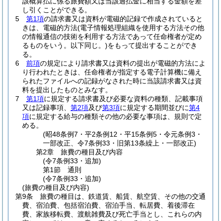
該概算払に係る旅費額又は当該過払金に相当する金額を差
し引くことができる。
5
第1項
の請求書又は資料が電磁的記録で作成されていると
きは、電磁的方法
(電子情報処理組織を使用する方法その他
の情報通信の技術を利用する方法であって任命権者が定め
るものをいう。以下同じ。)
をもって提出することができ
る。
6
前項
の規定により請求書又は資料の提出が電磁的方法によ
り行われたときは、任命権者が指定する電子計算機に備え
られたファイルへの記録がなされた時に当該請求書又は資
料を提出したものとみなす。
7
第1項
に規定する請求書及び必要な資料の種類、記載事項
又は記録事項、
第2項
及び
第3項
に規定する期間並びに
第4
項
に規定する給与の種類その他の必要な事項は、規則で定
める。
(昭48条例7・平2条例12・平15条例5・令元条例3・
一部改正、令7条例33・旧第13条繰上・一部改正)
第2章
旅費の種目及び内容
(令7条例33・追加)
第1節
通則
(令7条例33・追加)
(旅費の種目及び内容)
第9条
旅費の種目は、鉄道賃、船賃、航空賃、その他の交通
費、宿泊費、包括宿泊費、宿泊手当、転居費、着後滞在
費、家族移転費、渡航雑費及び死亡手当とし、これらの内