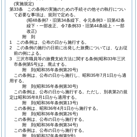
(実施規定)
第33条
この条例の実施のための手続その他その執行につい
て必要な事項は、規則で定める。
(昭48条例7・旧第34条繰下、令元条例3・旧第42条
繰下・一部改正、令7条例33・旧第44条繰上・一部
改正)
附
則
1
この条例は、公布の日から施行する。
2
この条例の施行の日前に出発した旅費については、なお従
前の例による。
3
三沢市職員等の旅費支給方法に関する条例
(昭和33年三沢
市条例第5号)
は、廃止する。
附
則
(昭和35年
条例第20号)
この条例は、公布の日から施行し、昭和35年7月1日から適
用する。
附
則
(昭和35年
条例第30号)
この条例は、公布の日から施行する。
ただし、別表第2の規
定は昭和35年8月1日から適用する。
附
則
(昭和36年
条例第13号)
この条例は、昭和36年4月1日から施行する。
附
則
(昭和36年
条例第26号)
この条例は、公布の日から施行する。
附
則
(昭和36年
条例第34号)
この条例は、公布の日から施行する。
附
則
(昭和37年
条例第9号)