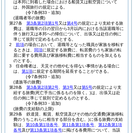
は本邦に到着した場合における船賃又は航空賃について
は、外国旅行の規定による。
(令7条例33・追加)
(退職者等の旅費)
第27条
第3条第2項第1号
又は
第4号
の規定により支給する旅
費は、退職等の日の翌日から3月以内における当該退職等に
伴う旅行又は本邦への帰任について、出張又は赴任の例に
準じて規則で定めるものとする。
2
前項
の場合において、退職等となった職員が家族を移転す
るときは、
同項
に規定する旅費に、転居費のうち家族の転
居に要する費用及び家族移転費に相当するものを加えるも
のとする。
3
任命権者は、天災その他やむを得ない事情がある場合に
は、
第1項
に規定する期間を延長することができる。
(令7条例33・追加)
(遺族等の旅費)
第28条
第3条第2項第2号
、
第3号
又は
第5号
の規定により支
給する旅費
(死亡手当に係るものを除く。)
は、出張又は赴
任の例に準じて規則で定めるものとする。
(令7条例33・追加)
(旅費の支給額の上限)
第29条
鉄道賃、船賃、航空賃及びその他の交通費
(家族移転
費のうちこれらに相当する部分を含む。)
に係る旅費の支給
額は、
第10条第1項各号
、
第11条第1項各号
、
第12条第1項
各号
及び
第13条第1項各号
に掲げる各費用について、当該