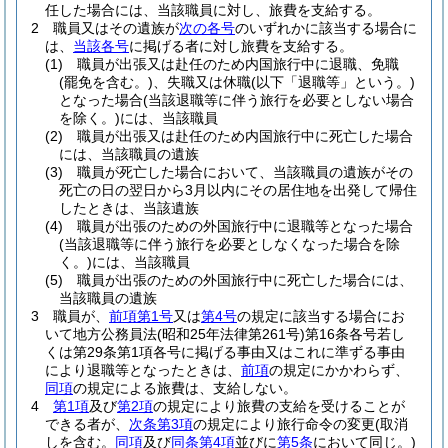
任した場合には、当該職員に対し、旅費を支給する。
2
職員又はその遺族が
次の各号
のいずれかに該当する場合に
は、
当該各号
に掲げる者に対し旅費を支給する。
(1)
職員が出張又は赴任のため内国旅行中に退職、免職
(罷免を含む。)
、失職又は休職
(以下「退職等」という。)
となった場合
(当該退職等に伴う旅行を必要としない場合
を除く。)
には、当該職員
(2)
職員が出張又は赴任のため内国旅行中に死亡した場合
には、当該職員の遺族
(3)
職員が死亡した場合において、当該職員の遺族がその
死亡の日の翌日から3月以内にその居住地を出発して帰住
したときは、当該遺族
(4)
職員が出張のための外国旅行中に退職等となった場合
(当該退職等に伴う旅行を必要としなくなった場合を除
く。)
には、当該職員
(5)
職員が出張のための外国旅行中に死亡した場合には、
当該職員の遺族
3
職員が、
前項第1号
又は
第4号
の規定に該当する場合にお
いて地方公務員法
(昭和25年法律第261号)
第16条各号若し
くは第29条第1項各号に掲げる事由又はこれに準ずる事由
により退職等となったときは、
前項
の規定にかかわらず、
同項
の規定による旅費は、支給しない。
4
第1項
及び
第2項
の規定により旅費の支給を受けることが
できる者が、
次条第3項
の規定により旅行命令の変更
(取消
しを含む。
同項
及び
同条第4項
並びに
第5条
において同じ。)