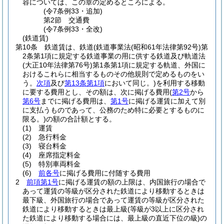
容については、この章の定めるところによる。
(令7条例33・追加)
第2節
交通費
(令7条例33・全改)
(鉄道賃)
第10条
鉄道賃は、鉄道
(鉄道事業法
(昭和61年法律第92号)
第
2条第1項に規定する鉄道事業の用に供する鉄道及び軌道法
(大正10年法律第76号)
第1条第1項に規定する軌道、外国に
おけるこれらに相当するものその他規則で定めるものをい
う。
次項
及び
第13条第1項
において同じ。)
を利用する移動
に要する費用とし、その額は、次に掲げる費用
(
第2号
から
第6号
までに掲げる費用は、
第1号
に掲げる運賃に加えて別
に支払うものであって、公務のため特に必要とするものに
限る。)
の額の合計額とする。
(1)
運賃
(2)
急行料金
(3)
寝台料金
(4)
座席指定料金
(5)
特別車両料金
(6)
前各号
に掲げる費用に付随する費用
2
前項第1号
に掲げる運賃の額の上限は、内国旅行の場合で
あって運賃の等級が区分された鉄道により移動するときは
最下級、外国旅行の場合であって運賃の等級が区分された
鉄道により移動するときは最上級
(等級が3以上に区分され
た鉄道により移動する場合には、最上級の直近下位の級)
の