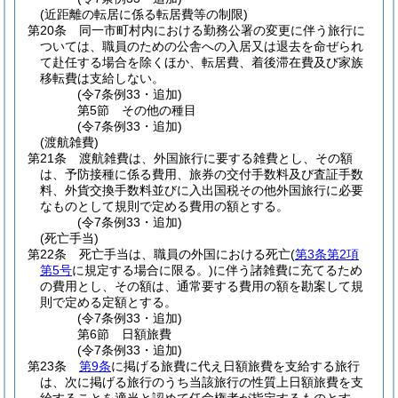
(近距離の転居に係る転居費等の制限)
第20条
同一市町村内における勤務公署の変更に伴う旅行に
ついては、職員のための公舎への入居又は退去を命ぜられ
て赴任する場合を除くほか、転居費、着後滞在費及び家族
移転費は支給しない。
(令7条例33・追加)
第5節
その他の種目
(令7条例33・追加)
(渡航雑費)
第21条
渡航雑費は、外国旅行に要する雑費とし、その額
は、予防接種に係る費用、旅券の交付手数料及び査証手数
料、外貨交換手数料並びに入出国税その他外国旅行に必要
なものとして規則で定める費用の額とする。
(令7条例33・追加)
(死亡手当)
第22条
死亡手当は、職員の外国における死亡
(
第3条第2項
第5号
に規定する場合に限る。)
に伴う諸雑費に充てるため
の費用とし、その額は、通常要する費用の額を勘案して規
則で定める定額とする。
(令7条例33・追加)
第6節
日額旅費
(令7条例33・追加)
第23条
第9条
に掲げる旅費に代え日額旅費を支給する旅行
は、次に掲げる旅行のうち当該旅行の性質上日額旅費を支