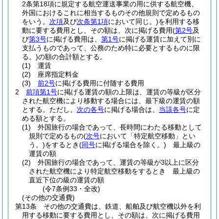
2条第18項に規定する航空運送事業の用に供する航空機、
外国におけるこれに相当するものその他規則で定めるもの
をいう。
次項
及び
次条第1項
において同じ。)
を利用する移
動に要する費用とし、その額は、次に掲げる費用
(
第2号
及
び
第3号
に掲げる費用は、
第1号
に掲げる運賃に加えて別に
支払うものであって、公務のため特に必要とするものに限
る。)
の額の合計額とする。
(1)
運賃
(2)
座席指定料金
(3)
前2号
に掲げる費用に付随する費用
2
前項第1号
に掲げる運賃の額の上限は、運賃の等級が区分
された航空機により移動する場合には、最下級の運賃の額
とする。
ただし、
次の各号
に掲げる場合は、
当該各号
に定
める額とする。
(1)
外国旅行の場合であって、長時間にわたる移動として
規則で定めるもの
(
次号
において「特定航空移動」とい
う。)
をするとき
(
同号
に掲げる場合を除く。)
最上級の
運賃の額
(2)
外国旅行の場合であって、運賃の等級が3以上に区分
された航空機により特定航空移動をするとき 最上級の
直近下位の級の運賃の額
(令7条例33・全改)
(その他の交通費)
第13条
その他の交通費は、鉄道、船舶及び航空機以外を利
用する移動に要する費用とし、その額は、次に掲げる費用