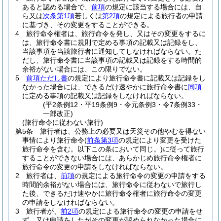
あると認める場合で、
前項
の規定に該当する場合には、自
ら又は
次条第1項
若しくは
第2項
の規定による旅行者の申請
に基づき、その変更をすることができる。
4
旅行命令権者は、旅行命令を発し、又はその変更をするに
は、旅行命令書に規則で定める事項の記載又は記録をし、
当該事項を当該旅行者に通知してしなければならない。
た
だし、旅行命令書に当該事項の記載又は記録をする時間的
余裕がない場合には、この限りでない。
5
前項ただし書
の規定により旅行命令書に記載又は記録をし
なかった場合には、できるだけ速やかに旅行命令書に
同項
に定める事項の記載又は記録をしなければならない。
(平2条例12・平19条例9・令元条例3・令7条例33・
一部改正)
(旅行命令に従わない旅行)
第5条
旅行者は、公務上の必要又は天災その他やむを得ない
事情により旅行命令
(
前条第3項
の規定により変更を受けた
旅行命令を含む。以下この条において同じ。)
に従って旅行
することができない場合には、あらかじめ旅行命令権者に
旅行命令の変更の申請をしなければならない。
2
旅行者は、
前項
の規定による旅行命令の変更の申請をする
時間的余裕がない場合には、旅行命令に従わないで旅行し
た後、できるだけ速やかに旅行命令権者に旅行命令の変更
の申請をしなければならない。
3
旅行者が、
前2項
の規定による旅行命令の変更の申請をせ
ず、又は申請をしたがその変更が認められなかった場合に