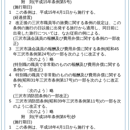
附
則
(平成15年
条例第5号)
(施行期日)
1
この条例は、平成15年4月1日から施行する。
(経過措置)
2
改正後の三沢市職員等の旅費に関する条例の規定は、この
条例の施行の日以後に出発する旅行から適用し、同日前に
出発した旅行については、なお従前の例による。
(三沢市議会議員の報酬及び費用弁償に関する条例の一部改
正)
3
三沢市議会議員の報酬及び費用弁償に関する条例
(昭和45
年三沢市条例第24号)
の一部を次のように改正する。
〔次のよう〕略
(特別職の職員で非常勤のものの報酬及び費用弁償に関する
条例の一部改正)
4
特別職の職員で非常勤のものの報酬及び費用弁償に関する
条例
(昭和31年三沢市条例第17号)
の一部を次のように改正
する。
〔次のよう〕略
(三沢市消防団条例の一部改正)
5
三沢市消防団条例
(昭和39年三沢市条例第11号)
の一部を次
のように改正する。
〔次のよう〕略
附
則
(平成18年
条例第6号)
抄
(施行期日)
1
この条例は、平成18年4月1日から施行する。