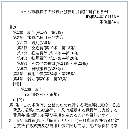
○三沢市職員等の旅費及び費用弁償に関する条例
昭和34年10月16日
条例第34号
目次
第1章
総則
(第1条―第8条)
第2章
旅費の種目及び内容
第1節
通則
(第9条)
第2節
交通費
(第10条―第13条)
第3節
宿泊費等
(第14条―第16条)
第4節
転居費等
(第17条―第20条)
第5節
その他の種目
(第21条・第22条)
第6節
日額旅費
(第23条)
第3章
費用弁償
(第24条・第25条)
第4章
雑則
(第26条―第33条)
附則
第1章
総則
(昭48条例7・追加)
(目的)
第1条
この条例は、公務のため旅行する職員等に支給する旅
費及び公務のため旅行し、又は通勤する職員等に支給する
費用弁償に関し必要な事項を定めることを目的とする。
2
市が市職員
(以下「職員」という。)
及び職員以外の者に対
し支給する旅費及び費用弁償に関しては、他の条例に特別