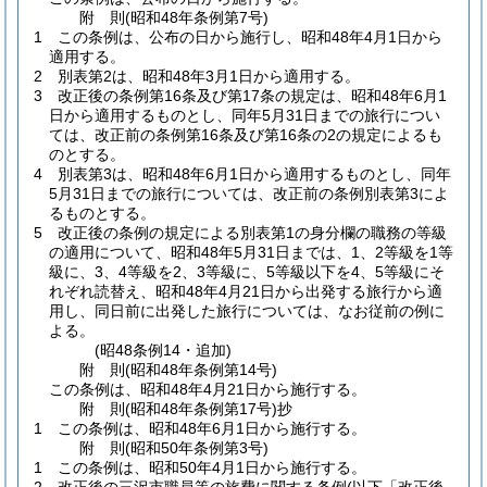
附
則
(昭和48年
条例第7号)
1
この条例は、公布の日から施行し、昭和48年4月1日から
適用する。
2
別表第2は、昭和48年3月1日から適用する。
3
改正後の条例第16条及び第17条の規定は、昭和48年6月1
日から適用するものとし、同年5月31日までの旅行につい
ては、改正前の条例第16条及び第16条の2の規定によるも
のとする。
4
別表第3は、昭和48年6月1日から適用するものとし、同年
5月31日までの旅行については、改正前の条例別表第3によ
るものとする。
5
改正後の条例の規定による別表第1の身分欄の職務の等級
の適用について、昭和48年5月31日までは、1、2等級を1等
級に、3、4等級を2、3等級に、5等級以下を4、5等級にそ
れぞれ読替え、昭和48年4月21日から出発する旅行から適
用し、同日前に出発した旅行については、なお従前の例に
よる。
(昭48条例14・追加)
附
則
(昭和48年
条例第14号)
この条例は、昭和48年4月21日から施行する。
附
則
(昭和48年
条例第17号)
抄
1
この条例は、昭和48年6月1日から施行する。
附
則
(昭和50年
条例第3号)
1
この条例は、昭和50年4月1日から施行する。