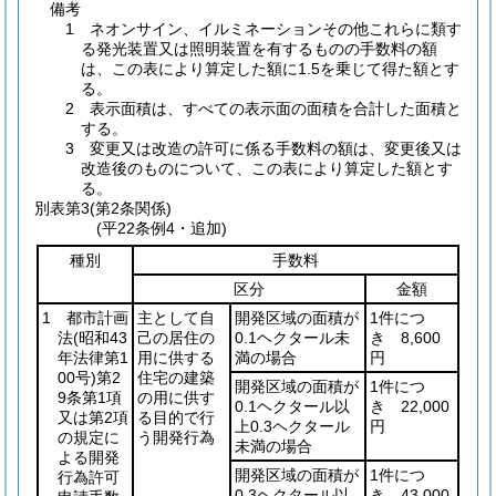
備考
1 ネオンサイン、イルミネーションその他これらに類す
る発光装置又は照明装置を有するものの手数料の額
は、この表により算定した額に1.5を乗じて得た額とす
る。
2 表示面積は、すべての表示面の面積を合計した面積と
する。
3 変更又は改造の許可に係る手数料の額は、変更後又は
改造後のものについて、この表により算定した額とす
る。
別表第3
(第2条関係)
(平22条例4・追加)
種別
手数料
区分
金額
1 都市計画
主として自
開発区域の面積が
1件につ
法
(昭和43
己の居住の
0.1ヘクタール未
き 8,600
年法律第1
用に供する
満の場合
円
00号)
第2
住宅の建築
開発区域の面積が
1件につ
9条第1項
の用に供す
0.1ヘクタール以
き 22,000
又は第2項
る目的で行
上0.3ヘクタール
円
の規定に
う開発行為
未満の場合
よる開発
開発区域の面積が
1件につ
行為許可
0.3ヘクタール以
き 43,000