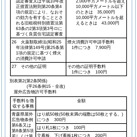
認定審査又は平成10年改
2,000平方メートルを超え
正措置法附則第20条第4
10,000平方メートル以下
項の規定により、なおそ
のときは 35,000円
の効力を有することとさ
10,000平方メートルを超
れる旧租税特別措置法第
えるときは 43,000円
63条の2第3項第3号ロに
基づく良質住宅認定審査
26 火薬類取締法
(昭和25
煙火消費許可申請手数料
年法律第149号)
第25条第
1件につき 7,900円
1項の規定に基づく煙火
の消費許可申請
27 その他の証明
その他の証明手数料
1件につき 100円
別表第2
(第2条関係)
(平26条例15・全改)
屋外広告物許可手数料
手数料を徴
金額
収する事務
青森県屋外
はり紙50枚
(50枚未満の端数は50枚とする。)
広告物条例
につき 300円
第6条又は
はり札1枚につき 100円
第8条第5項
立看板、下げ看板1枚につき 200円
若しくは第