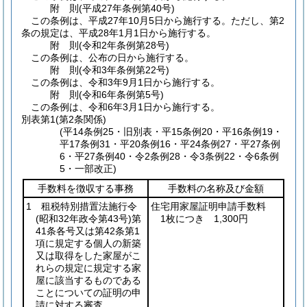
附
則
(平成27年
条例第40号)
この条例は、平成27年10月5日から施行する。
ただし、第2
条の規定は、平成28年1月1日から施行する。
附
則
(令和2年
条例第28号)
この条例は、公布の日から施行する。
附
則
(令和3年
条例第22号)
この条例は、令和3年9月1日から施行する。
附
則
(令和6年
条例第5号)
この条例は、令和6年3月1日から施行する。
別表第1
(第2条関係)
(平14条例25・旧別表・平15条例20・平16条例19・
平17条例31・平20条例16・平24条例27・平27条例
6・平27条例40・令2条例28・令3条例22・令6条例
5・一部改正)
手数料を徴収する事務
手数料の名称及び金額
1 租税特別措置法施行令
住宅用家屋証明申請手数料
(昭和32年政令第43号)
第
1枚につき 1,300円
41条各号又は第42条第1
項に規定する個人の新築
又は取得をした家屋がこ
れらの規定に規定する家
屋に該当するものである
ことについての証明の申
請に対する審査