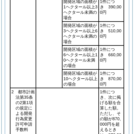
開発区域の面積が
1件につ
1ヘクタール以上3
き 390,00
ヘクタール未満の
0円
場合
開発区域の面積が
1件につ
3ヘクタール以上6
き 510,00
ヘクタール未満の
0円
場合
開発区域の面積が
1件につ
6ヘクタール以上1
き 660,00
0ヘクタール未満
0円
の場合
開発区域の面積が
1件につ
10ヘクタール以上
き 870,00
の場合
0円
2 都市計画
1件につ
法第35条
き、次に掲
の2第1項
げる額を合
の規定に
算した額。
よる開発
ただし、そ
行為変更
の額が870,
許可申請
000円を超
手数料
えるとき