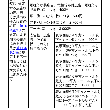
6項に規定
電柱等塗装広告、電柱等巻付広告、電柱等そ
する広告物
で看板1個につき 400円
の表示若し
幕、旗、のぼり1枚につき 500円
くは掲出物
件の設置の
アドバルーン1個につき 2,700円
許可、
第10
アーチ1基につき 3,000円
条第3項
の
規定による
広告板、広告
表示面積が1平方メートル以
期間の更新
塔、そで看
下のもの1個につき 400円
に係る許可
板、これらに
表示面積が1平方メートルを
又は
第11条
類するもの
超え、3平方メートル以下の
第1項
に規
もの1個につき 800円
定する広告
物若しくは
表示面積が3平方メートルを
掲出物件の
超え、6平方メートル以下の
変更若しく
もの1個につき 1,200円
は改造の許
表示面積が6平方メートルを
可
超え、10平方メートル以下の
もの1個につき 1,600円
表示面積が10平方メートルを
超えるもの1個につき 1,600
円に1平方メートル増すごと
に、200円を加算した額