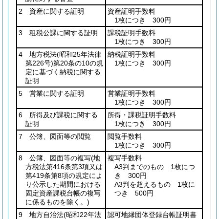
2 資産に関する証明
資産証明手数料
1枚につき 300円
3 租税公課に関する証明
課税証明手数料
1枚につき 300円
4 地方税法
(昭和25年法律
納税証明手数料
第226号)
第20条の10の規
1枚につき 300円
定に基づく納税に関する
証明
5 営業に関する証明
営業証明手数料
1枚につき 300円
6 所得及び課税に関する
所得・課税証明手数料
証明
1枚につき 300円
7 公簿、図面等の閲覧
閲覧手数料
1枚につき 300円
8 公簿、図面等の複写
(地
複写手数料
方税法第416条第3項又は
A3判までのもの 1枚につ
第419条第8項の規定によ
き 300円
り公示した期間における
A3判を超えるもの 1枚に
固定資産課税台帳の複写
つき 500円
に係るものを除く。)
9 地方自治法
(昭和22年法
認可地縁団体登録台帳証明書