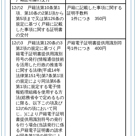
12の2 戸籍法第10条第1
戸籍に記載した事項に関する
項、第10条の2第1項から
証明手数料
第5項まで又は第126条の
1件につき 350円
規定に基づく戸籍に記載
した事項に関する証明書
の交付
12の3 戸籍法第120条の3
戸籍電子証明書提供用識別符
第2項の規定に基づく戸
号1件につき 400円
籍電子証明書提供用識別
符号の発行
(情報通信技術
を活用した行政の推進等
に関する法律
(平成14年
法律第151号)
第7条第1項
の規定により同法第6条
第1項に規定する電子情
報処理組織を使用する方
法
(総務省令で定めるもの
に限る。以下この項及び
12の6の項において同
じ。)
により戸籍電子証明
書提供用識別符号の発行
を行う場合
(当該発行に係
る戸籍電子証明書の請求
が同条第1項の規定によ