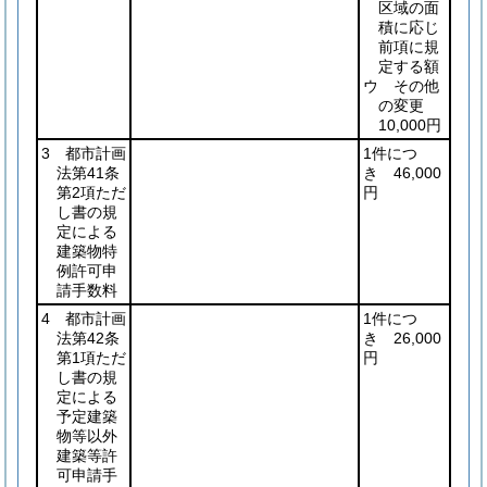
区域の面
積に応じ
前項に規
定する額
ウ その他
の変更
10,000円
3 都市計画
1件につ
法第41条
き 46,000
第2項ただ
円
し書の規
定による
建築物特
例許可申
請手数料
4 都市計画
1件につ
法第42条
き 26,000
第1項ただ
円
し書の規
定による
予定建築
物等以外
建築等許
可申請手