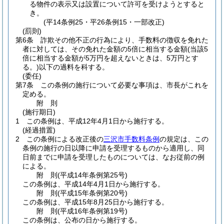
る物件の表示又は設置について許可を受けようとすると
き。
(平14条例25・平26条例15・一部改正)
(罰則)
第6条
詐欺その他不正の行為により、手数料の徴収を免れた
者に対しては、その免れた金額の5倍に相当する金額
(当該5
倍に相当する金額が5万円を超えないときは、5万円とす
る。)
以下の過料を科する。
(委任)
第7条
この条例の施行について必要な事項は、市長がこれを
定める。
附
則
(施行期日)
1
この条例は、平成12年4月1日から施行する。
(経過措置)
2
この条例による改正後の
三沢市手数料条例
の規定は、この
条例の施行の日以降に申請を受理するものから適用し、同
日前までに申請を受理したものについては、なお従前の例
による。
附
則
(平成14年
条例第25号)
この条例は、平成14年4月1日から施行する。
附
則
(平成15年
条例第20号)
この条例は、平成15年8月25日から施行する。
附
則
(平成16年
条例第19号)
この条例は、公布の日から施行する。