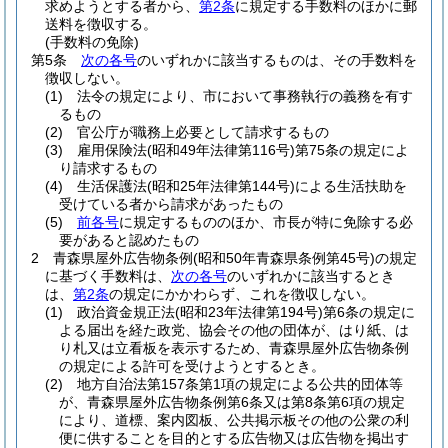
求めようとする者から、
第2条
に規定する手数料のほかに郵
送料を徴収する。
(手数料の免除)
第5条
次の各号
のいずれかに該当するものは、その手数料を
徴収しない。
(1)
法令の規定により、市において事務執行の義務を有す
るもの
(2)
官公庁が職務上必要として請求するもの
(3)
雇用保険法
(昭和49年法律第116号)
第75条の規定によ
り請求するもの
(4)
生活保護法
(昭和25年法律第144号)
による生活扶助を
受けている者から請求があったもの
(5)
前各号
に規定するもののほか、市長が特に免除する必
要があると認めたもの
2
青森県屋外広告物条例
(昭和50年青森県条例第45号)
の規定
に基づく手数料は、
次の各号
のいずれかに該当するとき
は、
第2条
の規定にかかわらず、これを徴収しない。
(1)
政治資金規正法
(昭和23年法律第194号)
第6条の規定に
よる届出を経た政党、協会その他の団体が、はり紙、は
り札又は立看板を表示するため、青森県屋外広告物条例
の規定による許可を受けようとするとき。
(2)
地方自治法第157条第1項の規定による公共的団体等
が、青森県屋外広告物条例第6条又は第8条第6項の規定
により、道標、案内図板、公共掲示板その他の公衆の利
便に供することを目的とする広告物又は広告物を掲出す