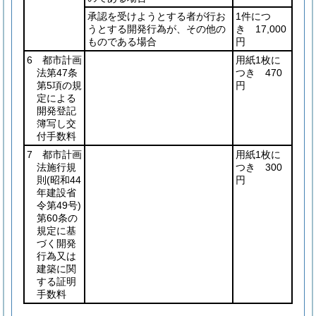
承認を受けようとする者が行お
1件につ
うとする開発行為が、その他の
き 17,000
ものである場合
円
6 都市計画
用紙1枚に
法第47条
つき 470
第5項の規
円
定による
開発登記
簿写し交
付手数料
7 都市計画
用紙1枚に
法施行規
つき 300
則
(昭和44
円
年建設省
令第49号)
第60条の
規定に基
づく開発
行為又は
建築に関
する証明
手数料