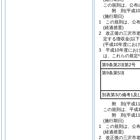
この規則は、公布
附
則
(平成1
(施行期日)
1
この規則は、公
(経過措置)
2
改正後の三沢市
定する徴収金
(以
(平成10年度にお
3
平成10年度にお
は、これらの規定
第9条第2項第2号
第9条第5項
別表第3の備考1及
附
則
(平成1
この規則は、平成1
附
則
(平成1
(施行期日)
1
この規則は、公
(経過措置)
2
改正後の三沢市