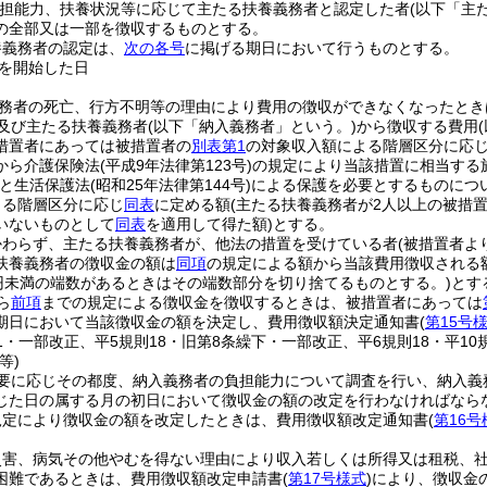
担能力、扶養状況等に応じて主たる扶養義務者と認定した者
(以下「主
の全部又は一部を徴収するものとする。
養義務者の認定は、
次の各号
に掲げる期日において行うものとする。
を開始した日
務者の死亡、行方不明等の理由により費用の徴収ができなくなったとき
及び主たる扶養義務者
(以下「納入義務者」という。)
から徴収する費用
措置者にあっては被措置者の
別表第1
の対象収入額による階層区分に応
から介護保険法
(平成9年法律第123号)
の規定により当該措置に相当する
ると生活保護法
(昭和25年法律第144号)
による保護を必要とするものについ
よる階層区分に応じ
同表
に定める額
(主たる扶養義務者が2人以上の被措
いないものとして
同表
を適用して得た額)
とする。
かわらず、主たる扶養義務者が、他法の措置を受けている者
(被措置者よ
扶養義務者の徴収金の額は
同項
の規定による額から当該費用徴収される
0円未満の端数があるときはその端数部分を切り捨てるものとする。)
とす
ら
前項
までの規定による徴収金を徴収するときは、被措置者にあっては
期日において当該徴収金の額を決定し、費用徴収額決定通知書
(
第15号
11・一部改正、平5規則18・旧第8条繰下・一部改正、平6規則18・平10規
等)
要に応じその都度、納入義務者の負担能力について調査を行い、納入義
じた日の属する月の初日において徴収金の額の改定を行わなければなら
規定により徴収金の額を改定したときは、費用徴収額改定通知書
(
第16号
災害、病気その他やむを得ない理由により収入若しくは所得又は租税、
困難であるときは、費用徴収額改定申請書
(
第17号様式
)
により、徴収金