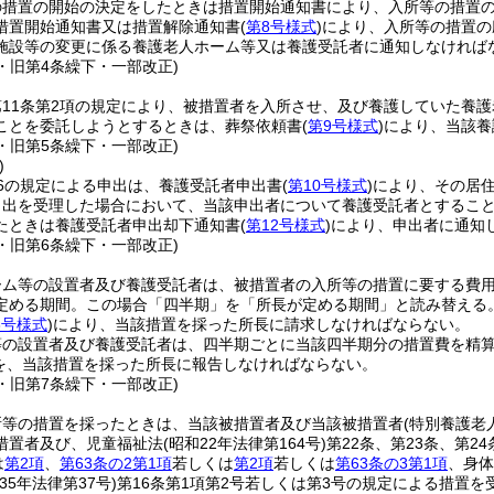
の措置の開始の決定をしたときは措置開始通知書により、入所等の措置
措置開始通知書又は措置解除通知書
(
第8号様式
)
により、入所等の措置の
施設等の変更に係る養護老人ホーム等又は養護受託者に通知しなければ
8・旧第4条繰下・一部改正)
第11条第2項の規定により、被措置者を入所させ、及び養護していた養
ことを委託しようとするときは、葬祭依頼書
(
第9号様式
)
により、当該養
8・旧第5条繰下・一部改正)
)
6の規定による申出は、養護受託者申出書
(
第10号様式
)
により、その居
申出を受理した場合において、当該申出者について養護受託者とするこ
たときは養護受託者申出却下通知書
(
第12号様式
)
により、申出者に通知
8・旧第6条繰下・一部改正)
ーム等の設置者及び養護受託者は、被措置者の入所等の措置に要する費
定める期間。この場合「四半期」を「所長が定める期間」と読み替える。
3号様式
)
により、当該措置を採った所長に請求しなければならない。
等の設置者及び養護受託者は、四半期ごとに当該四半期分の措置費を精算
を、当該措置を採った所長に報告しなければならない。
8・旧第7条繰下・一部改正)
所等の措置を採ったときは、当該被措置者及び当該被措置者
(特別養護老
措置者及び、児童福祉法
(昭和22年法律第164号)
第22条、第23条、第2
は
第2項
、
第63条の2第1項
若しくは
第2項
若しくは
第63条の3第1項
、身体
35年法律第37号)
第16条第1項第2号若しくは第3号の規定による措置を