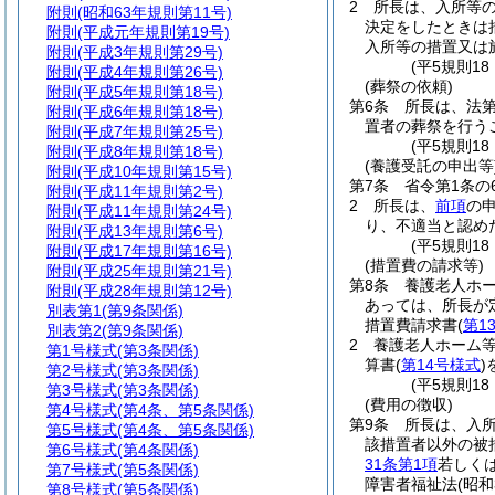
2
所長は、入所等
附則
(昭和63年規則第11号)
決定をしたときは
附則
(平成元年規則第19号)
入所等の措置又は
附則
(平成3年規則第29号)
(平5規則1
附則
(平成4年規則第26号)
(葬祭の依頼)
附則
(平成5年規則第18号)
第6条
所長は、法
附則
(平成6年規則第18号)
置者の葬祭を行う
附則
(平成7年規則第25号)
(平5規則1
附則
(平成8年規則第18号)
(養護受託の申出等
附則
(平成10年規則第15号)
第7条
省令第1条の
附則
(平成11年規則第2号)
2
所長は、
前項
の
附則
(平成11年規則第24号)
り、不適当と認め
附則
(平成13年規則第6号)
(平5規則1
附則
(平成17年規則第16号)
(措置費の請求等)
附則
(平成25年規則第21号)
第8条
養護老人ホ
附則
(平成28年規則第12号)
あっては、所長が
別表第1
(第9条関係)
措置費請求書
(
第1
別表第2
(第9条関係)
2
養護老人ホーム
第1号様式
(第3条関係)
算書
(
第14号様式
)
第2号様式
(第3条関係)
(平5規則1
第3号様式
(第3条関係)
(費用の徴収)
第4号様式
(第4条、第5条関係)
第9条
所長は、入
第5号様式
(第4条、第5条関係)
該措置者以外の被
第6号様式
(第4条関係)
31条第1項
若しく
第7号様式
(第5条関係)
障害者福祉法
(昭和
第8号様式
(第5条関係)