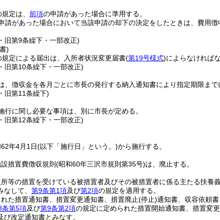
の規定は、
前項
の申請があった場合に準用する。
申請があった場合において当該申請の却下の決定をしたときは、費用徴
8・旧第9条繰下・一部改正)
書)
の規定による届出は、入所者状況変更届書
(
第19号様式
)
によらなければ
8・旧第10条繰下・一部改正)
は、徴収金を各月ごとに市長の発行する納入通知書により指定期限まで
8・旧第11条繰下)
施行に関し必要な事項は、別に市長が定める。
8・旧第12条繰下・一部改正)
62年4月1日
(以下「施行日」という。)
から施行する。
施設措置費徴収規則
(昭和60年三沢市規則第35号)
は、廃止する。
入所等の措置を受けている被措置者及びその被措置者に係る主たる扶養
みなして、
第9条第1項
及び
第2項
の規定を適用する。
された措置通知書、措置変更通知書、措置廃止
(停止)
通知書、収容依頼書
8条第5項
及び
第9条第2項
の規定に定められた措置開始通知書、措置変更
及び改定通知書とみなす。