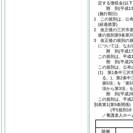
定する徴収金
(以
附
則
(平成1
(施行期日)
1
この規則は、公
(経過措置)
2
改正後の三沢市
後の規則第9条第
3
改正後の規則の
については、なお
附
則
(平成1
この規則は、平成1
附
則
(平成2
この規則は、公布
(1)
第1条中三沢
る。)
、第2条中
第5項」を「第5
項から第3項」を
附
則
(平成2
この規則は、平成2
別表第1
(第9条関係)
(平5規則1
／養護老人ホー
階層