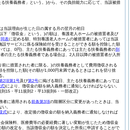
たる扶養義務者」という。)
から、その負担能力に応じて、当該被措
は当該理由が生じた日の属する月の翌月の初日
(以下「徴収金」という。)
の額は、養護老人ホームの被措置者及び
じ
同表
に定める額、特別養護老人ホームの被措置者にあっては当該
施設サービスに係る保険給付を受けることができる額を控除した額
ては、0円)
、主たる扶養義務者にあっては主たる扶養義務者の
別
置者の主たる扶養義務者である場合は、2人目以降の被措置者が入所
り前に措置された者に限る。)
の扶養義務者として費用徴収される
額を控除した額
(その額が1,000円未満であるときはこれを切り捨
る。
第2項第1号
及び
第2号
に掲げる期日、主たる扶養義務者にあっては
様式
)
により、徴収金の額を納入義務者に通知しなければならない。
則15・平11規則2・平13規則6・一部改正)
務者に適用される
前条第3項
の階層区分に変更があったときは、当
ない。
様式
)
により、改定後の徴収金の額を納入義務者に通知しなければ
社会保険料、医療費等の必要経費に著しい変動が生じたため徴収金
の額の改定を、当該徴収金の額を決定した所長に申請することがで