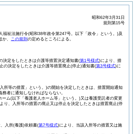
昭和62年3月31日
規則第15号
人福祉法施行令
(昭和38年政令第247号。以下「政令」という。)
及
ほか、
この規則
の定めるところによる。
始の決定をしたときは介護等措置決定通知書
(
第1号様式
)
により、措
止の決定をしたときは介護等措置廃止
(停止)
通知書
(
第3号様式
)
に
「入所等の措置」という。)
の開始を決定したときは、措置開始通知
義務者に通知しなければならない。
ホーム
(以下「養護老人ホーム等」という。)
又は養護受託者の変更
より、入所等の措置の廃止又は停止を決定したときは措置廃止
(停
は、入所
(養護)
依頼書
(
第7号様式
)
により、当該入所等の措置又は施