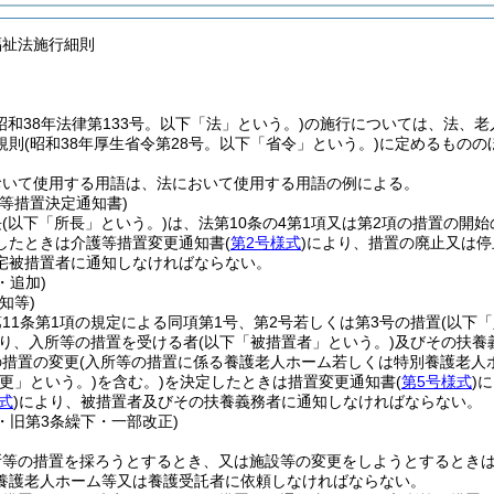
福祉法施行細則
昭和38年法律第133号。以下「法」という。)
の施行については、法、老
規則
(昭和38年厚生省令第28号。以下「省令」という。)
に定めるものの
おいて使用する用語は、法において使用する用語の例による。
等措置決定通知書)
長
(以下「所長」という。)
は、法第10条の4第1項又は第2項の措置の開
したときは介護等措置変更通知書
(
第2号様式
)
により、措置の廃止又は停
宅被措置者に通知しなければならない。
・追加)
知等)
11条第1項の規定による同項第1号、第2号若しくは第3号の措置
(以下
り、入所等の措置を受ける者
(以下「被措置者」という。)
及びその扶養
の措置の変更
(入所等の措置に係る養護老人ホーム若しくは特別養護老人
更」という。)
を含む。)
を決定したときは措置変更通知書
(
第5号様式
)
に
式
)
により、被措置者及びその扶養義務者に通知しなければならない。
8・旧第3条繰下・一部改正)
所等の措置を採ろうとするとき、又は施設等の変更をしようとするとき
養護老人ホーム等又は養護受託者に依頼しなければならない。