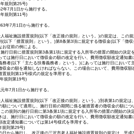
2年
規則第25号)
2年7月1日から施行する。
3年
規則第11号)
63年7月1日から施行する。
老人福祉施設措置規則
(以下「改正後の規則」という。)
の規定は、この規
則
(以下「措置規則」という。)
第8条第3項に規定する徴収金
(以下「徴収
なお従前の例による。
、施行日前に措置規則第3条第1項に規定する入所等の措置の開始の決定
っては施行日において徴収金の額の改定を行い、費用徴収額改定通知書
義務者
(以下「主たる扶養義務者」という。)
にあっては施行日において
徴収金の額を通知しなければならない。
この場合において、費用徴収額
措置規則第13号様式の規定を準用する。
元年
規則第19号)
元年7月1日から施行する。
老人福祉施設措置規則
(以下「改正後の規則」という。)
別表第1の規定は
の額について適用し、施行日前の期間に係る被措置者の徴収金の額につ
、この規則の施行日前に第3条第1項に規定する入所等の措置の開始の決
きは、施行日において徴収金の額の改定を行い、費用徴収額改定通知書
額改定通知書については第14号様式を準用する。
年
規則第29号)
の日から施行し、改正後の三沢市老人福祉施設措置規則の規定は、平成3