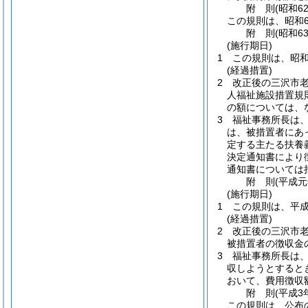
附
則
(昭和6
この規則は、昭和6
附
則
(昭和6
(施行期日)
1
この規則は、昭和
(経過措置)
2
改正後の三沢市
人福祉施設措置規
の額については、
3
福祉事務所長は
は、被措置者にあ
定する主たる扶養
決定通知書により
通知書については
附
則
(平成
(施行期日)
1
この規則は、平成
(経過措置)
2
改正後の三沢市
被措置者の徴収金
3
福祉事務所長は
収しようとすると
おいて、費用徴収
附
則
(平成3
この規則は、公布