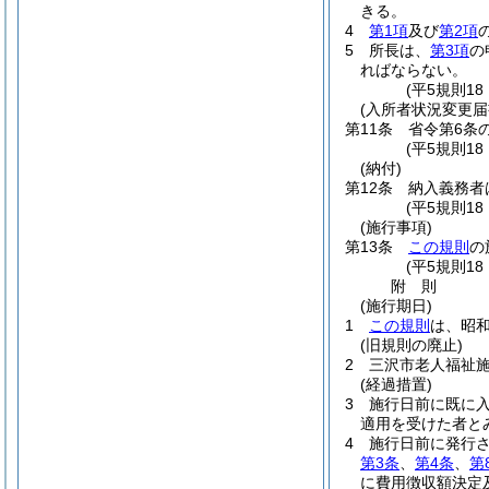
きる。
4
第1項
及び
第2項
5
所長は、
第3項
の
ればならない。
(平5規則1
(入所者状況変更届
第11条
省令第6条
(平5規則1
(納付)
第12条
納入義務者
(平5規則1
(施行事項)
第13条
この規則
の
(平5規則1
附
則
(施行期日)
1
この規則
は、昭和
(旧規則の廃止)
2
三沢市老人福祉
(経過措置)
3
施行日前に既に
適用を受けた者と
4
施行日前に発行
第3条
、
第4条
、
第
に費用徴収額決定