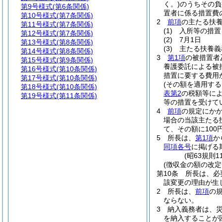
く。)
のうちその負
第9号様式
(第6条関係)
置者に係る措置費
第10号様式
(第7条関係)
2
前項
の主たる扶
第11号様式
(第7条関係)
(1)
入所等の措置
第12号様式
(第7条関係)
(2)
7月1日
第13号様式
(第8条関係)
(3)
主たる扶養義
第14号様式
(第8条関係)
3
第1項
の被措置者
第15号様式
(第9条関係)
養護委託による被
第16号様式
(第10条関係)
措置に要する費用
第17号様式
(第10条関係)
(その額を適用す
第18号様式
(第10条関係)
表第2
の税額等に
第19号様式
(第11条関係)
等の措置を受けて
4
前項
の規定にか
場合の当該主たる
て、その額に10
5
所長は、
第1項
か
同項各号
に掲げる
(昭63規則
(徴収金の額の改定
第10条
所長は、必
該変更の理由が生
2
所長は、
前項
の
ならない。
3
納入義務者は、
を納入することが