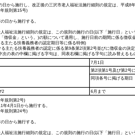
の日から施行し、改正後の三沢市老人福祉法施行細則の規定は、平成8年
0年
規則第15号)
布の日から施行する。
老人福祉法施行細則の規定は、この規則の施行の日
(以下「施行日」とい
下「徴収金」という。)
の額について適用し、施行日前の期間に係る徴収
ける主たる扶養義務者の認定期日等に係る特例)
ける主たる扶養義務者の認定に係る第9条第2項第2号並びに徴収金の決定
中次の表の中欄に掲げる字句は、同表右欄に掲げる字句に読み替えるも
7月1日
第2項第1号及び第2号
同項各号に掲げる期日
び2
6月まで
1年
規則第2号)
1年4月1日から施行する。
1年
規則第24号)
布の日から施行する。
老人福祉法施行細則の規定は、この規則の施行の日
(以下「施行日」とい