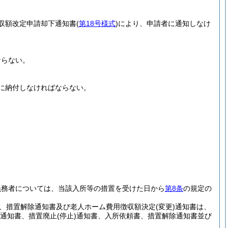
収額改定申請却下通知書
(
第18号様式
)
により、申請者に通知しなけ
ならない。
に納付しなければならない。
義務者については、当該入所等の措置を受けた日から
第8条
の規定の
、措置解除通知書及び老人ホーム費用徴収額決定
(変更)
通知書は、
通知書、措置廃止
(停止)
通知書、入所依頼書、措置解除通知書並び