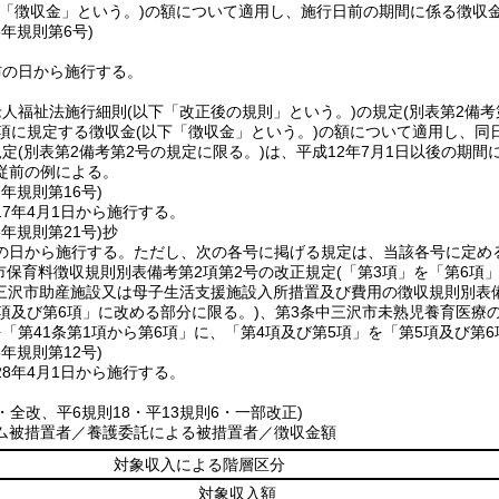
下「徴収金」という。)
の額について適用し、施行日前の期間に係る徴収
3年
規則第6号)
布の日から施行する。
老人福祉法施行細則
(以下「改正後の規則」という。)
の規定
(別表第2備
3項に規定する徴収金
(以下「徴収金」という。)
の額について適用し、同
規定
(別表第2備考第2号の規定に限る。)
は、平成12年7月1日以後の期
従前の例による。
7年
規則第16号)
7年4月1日から施行する。
5年
規則第21号)
抄
の日から施行する。
ただし、次の各号に掲げる規定は、当該各号に定め
市保育料徴収規則別表備考第2項第2号の改正規定
(「第3項」を「第6項
三沢市助産施設又は母子生活支援施設入所措置及び費用の徴収規則別表備
項及び第6項」に改める部分に限る。)
、第3条中三沢市未熟児養育医療
「第41条第1項から第6項」に、「第4項及び第5項」を「第5項及び第
8年
規則第12号)
8年4月1日から施行する。
8・全改、平6規則18・平13規則6・一部改正)
ム被措置者／養護委託による被措置者／徴収金額
対象収入による階層区分
対象収入額