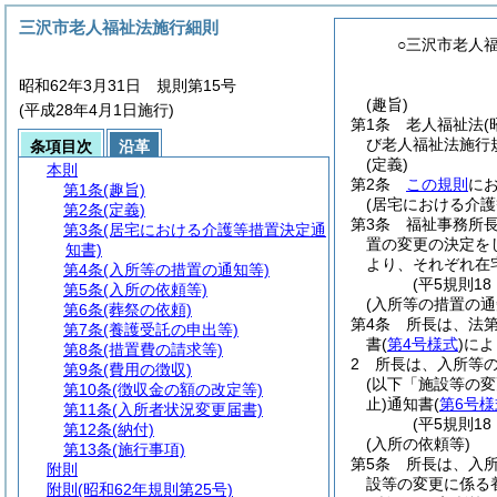
三沢市老人福祉法施行細則
○三沢市老人
昭和62年3月31日 規則第15号
(趣旨)
(平成28年4月1日施行)
第1条
老人福祉法
(
び老人福祉法施行
条項目次
沿革
(定義)
本則
第2条
この規則
に
第1条
(趣旨)
(居宅における介護
第2条
(定義)
第3条
福祉事務所
第3条
(居宅における介護等措置決定通
置の変更の決定を
知書)
より、それぞれ在
第4条
(入所等の措置の通知等)
(平5規則18
第5条
(入所の依頼等)
(入所等の措置の通
第6条
(葬祭の依頼)
第4条
所長は、法第
第7条
(養護受託の申出等)
書
(
第4号様式
)
によ
第8条
(措置費の請求等)
2
所長は、入所等
第9条
(費用の徴収)
(以下「施設等の変
第10条
(徴収金の額の改定等)
止)
通知書
(
第6号様
第11条
(入所者状況変更届書)
(平5規則1
第12条
(納付)
(入所の依頼等)
第13条
(施行事項)
第5条
所長は、入
附則
設等の変更に係る
附則
(昭和62年規則第25号)