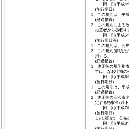
附
則
(平成4
(施行期日)
1
この規則は、平成
(経過措置)
2
この規則による改
措置者から徴収す
附
則
(平成5
(施行期日等)
1
この規則は、公
2
この規則
(前項た
用する。
(経過措置)
3
改正後の規則別表
ては、なお従前の
附
則
(平成6
(施行期日)
1
この規則は、平成
(経過措置)
2
改正後の三沢市
定する徴収金
(以
附
則
(平成7
(施行期日)
この規則は、公布
附
則
(平成8
(施行期日)