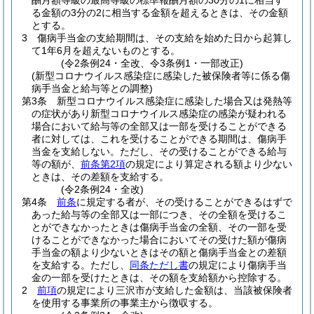
酬月額等級の最高等級の標準報酬月額の30分の1に相当す
る金額の3分の2に相当する金額を超えるときは、その金額
とする。
3
傷病手当金の支給期間は、その支給を始めた日から起算し
て1年6月を超えないものとする。
(令2条例24・全改、令3条例1・一部改正)
(新型コロナウイルス感染症に感染した被保険者等に係る傷
病手当金と給与等との調整)
第3条
新型コロナウイルス感染症に感染した場合又は発熱等
の症状があり新型コロナウイルス感染症の感染が疑われる
場合において給与等の全部又は一部を受けることができる
者に対しては、これを受けることができる期間は、傷病手
当金を支給しない。
ただし、その受けることができる給与
等の額が、
前条第2項
の規定により算定される額より少ない
ときは、その差額を支給する。
(令2条例24・全改)
第4条
前条
に規定する者が、その受けることができるはずで
あった給与等の全部又は一部につき、その全額を受けるこ
とができなかったときは傷病手当金の全額、その一部を受
けることができなかった場合においてその受けた額が傷病
手当金の額より少ないときはその額と傷病手当金との差額
を支給する。
ただし、
同条ただし書
の規定により傷病手当
金の一部を受けたときは、その額を支給額から控除する。
2
前項
の規定により三沢市が支給した金額は、当該被保険者
を使用する事業所の事業主から徴収する。