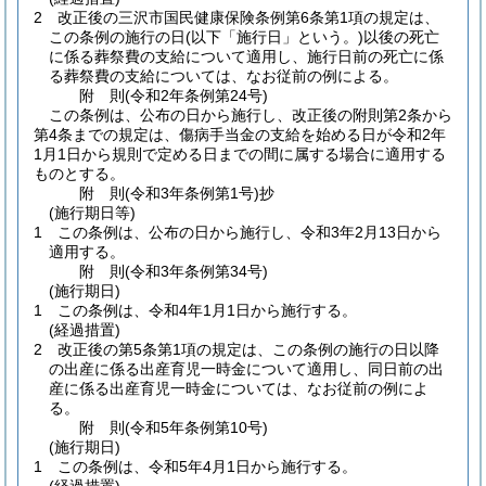
2
改正後の三沢市国民健康保険条例第6条第1項の規定は、
この条例の施行の日
(以下「施行日」という。)
以後の死亡
に係る葬祭費の支給について適用し、施行日前の死亡に係
る葬祭費の支給については、なお従前の例による。
附
則
(令和2年
条例第24号)
この条例は、公布の日から施行し、改正後の附則第2条から
第4条までの規定は、傷病手当金の支給を始める日が令和2年
1月1日から規則で定める日までの間に属する場合に適用する
ものとする。
附
則
(令和3年
条例第1号)
抄
(施行期日等)
1
この条例は、公布の日から施行し、令和3年2月13日から
適用する。
附
則
(令和3年
条例第34号)
(施行期日)
1
この条例は、令和4年1月1日から施行する。
(経過措置)
2
改正後の第5条第1項の規定は、この条例の施行の日以降
の出産に係る出産育児一時金について適用し、同日前の出
産に係る出産育児一時金については、なお従前の例によ
る。
附
則
(令和5年
条例第10号)
(施行期日)
1
この条例は、令和5年4月1日から施行する。