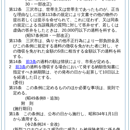
30・一部改正)
第12条
三沢市は、世帯主又は世帯主であったものが、正当
な理由なしに法第113条の規定により文書その他の物件の
提出若しくは提示を命ぜられて、これに従わず、又は同条
の規定による当該職員の質問に対して答弁せず、若しくは
虚偽の答弁をしたときは、20,000円以下の過料を科する。
(昭57条例38・一部改正)
第13条
三沢市は、偽りその他不正行為により一部負担金及
びこの条例に規定する過料の徴収を免がれた者に対し、そ
の徴収を免がれた金額の5倍に相当する金額以下の過料を科
する。
第14条
前3条
の過料の額は情状により、市長が定める。
2
前3条
の過料を徴収する場合において発する納額告知書に
指定すべき納期限は、その発布の日から起算して10日以上
を経過した日とする。
(委任)
第15条
この条例に定めるもののほか必要な事項は、規則で
定める。
(昭49条例8・追加)
附
則
(施行期日)
第1条
この条例は、公布の日から施行し、昭和34年1月1日
から適用する。
(令2条例24・全改)
(新型コロナウイルス感染症に感染した被保険者等に係る傷