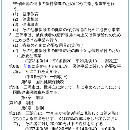
被保険者の健康の保持増進のために次に掲げる事業を行
う。
(1)
健康教育
(2)
健康相談
(3)
健康診査
(4)
その他被保険者の健康の保持増進のために必要な事業
2
三沢市は、被保険者の療養環境の向上又は保険給付のため
に次に掲げる事業を行う。
(1)
療養のために必要な用具の貸付け
(2)
その他被保険者の療養環境の向上又は保険給付のため
に必要な事業
(昭53条例14・平6条例20・平20条例13・一部改正)
第8条
前条
に定めるもののほか、保健事業に関して必要な事
項は、別にこれを定める。
(平6条例20・一部改正)
第6章
国民健康保険税
第9条
三沢市は、世帯主に対して、別に定めるところにより
国民健康保険税を課する。
第7章
削除
第10条
削除
第8章
罰則
第11条
三沢市は、世帯主が法第9条第1項若しくは第5項の
規定による届出をせず、又は虚偽の届出をした場合におい
ては、その者に対し20,000円以下の過料を科する。
(昭57条例38・昭62条例8・平14条例40・令6条例