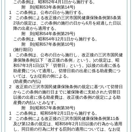
この条例は、昭和52年4月1日から施行する。
附
則
(昭和53年
条例第14号)
1
この条例は、公布の日から施行する。
2
この条例による改正後の三沢市国民健康保険条例第5条第
2項の規定は、この条例の施行の日から6月を経過した日以
降の出産から適用する。
附
則
(昭和54年
条例第29号)
この条例は、昭和54年12月1日から施行する。
附
則
(昭和57年
条例第10号)
(施行期日)
1
この条例は、公布の日から施行し、改正後の三沢市国民健
康保険条例
(以下「改正後の条例」という。)
の規定は、昭
和57年3月1日
(以下「切替日」という。)
以後の出産に係る
助産費について適用し、切替日前の出産に係る助産費につ
いては、なお従前の例による。
(助産費の内払)
2
改正前の三沢市国民健康保険条例の規定に基づいて切替日
からこの条例の施行日までに被保険者に支給された切替日
以後の出産に係る助産費は、改正後の条例の規定による助
産費の内払いとみなす。
附
則
(昭和57年
条例第38号)
1
この条例は、昭和58年2月1日から施行する。
2
この条例による改正後の三沢市国民健康保険条例第11条
及び第12条の規定は、昭和58年2月1日以後の行為から適用
し、同日前の行為に対する罰則の適用については、なお従