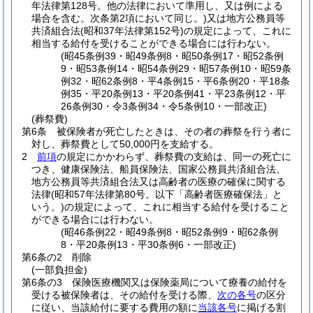
年法律第128号。他の法律において準用し、又は例による
場合を含む。次条第2項において同じ。)
又は地方公務員等
共済組合法
(昭和37年法律第152号)
の規定によって、これに
相当する給付を受けることができる場合には行わない。
(昭45条例39・昭49条例8・昭50条例17・昭52条例
9・昭53条例14・昭54条例29・昭57条例10・昭59条
例32・昭62条例8・平4条例15・平6条例20・平18条
例35・平20条例13・平20条例41・平23条例12・平
26条例30・令3条例34・令5条例10・一部改正)
(葬祭費)
第6条
被保険者が死亡したときは、その者の葬祭を行う者に
対し、葬祭費として50,000円を支給する。
2
前項
の規定にかかわらず、葬祭費の支給は、同一の死亡に
つき、健康保険法、船員保険法、国家公務員共済組合法、
地方公務員等共済組合法又は高齢者の医療の確保に関する
法律
(昭和57年法律第80号。以下「高齢者医療確保法」と
いう。)
の規定によって、これに相当する給付を受けること
ができる場合には行わない。
(昭46条例22・昭49条例8・昭52条例9・昭62条例
8・平20条例13・平30条例6・一部改正)
第6条の2
削除
(一部負担金)
第6条の3
保険医療機関又は保険薬局について療養の給付を
受ける被保険者は、その給付を受ける際、
次の各号
の区分
に従い、当該給付に要する費用の額に
当該各号
に掲げる割