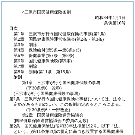
○三沢市国民健康保険条例
昭和34年4月1日
条例第16号
目次
第1章
三沢市が行う国民健康保険の事務
(第1条)
第2章
国民健康保険運営協議会
(第2条・第3条)
第3章
削除
第4章
保険給付
(第5条―第6条の3)
第5章
保健事業
(第7条・第8条)
第6章
国民健康保険税
(第9条)
第7章
削除
第8章
罰則
(第11条―第15条)
附則
第1章
三沢市が行う国民健康保険の事務
(平30条例6・改称)
(三沢市が行う国民健康保険の事務)
第1条
三沢市が行う国民健康保険の事務については、法令に
定めがあるもののほか、この条例の定めるところによる。
(平30条例6・一部改正)
第2章
国民健康保険運営協議会
(国民健康保険運営協議会の委員の定数)
第2条
国民健康保険法
(昭和33年法律第192号。以下「法」
という。)
第11条第2項の規定に基づき設置する国民健康保