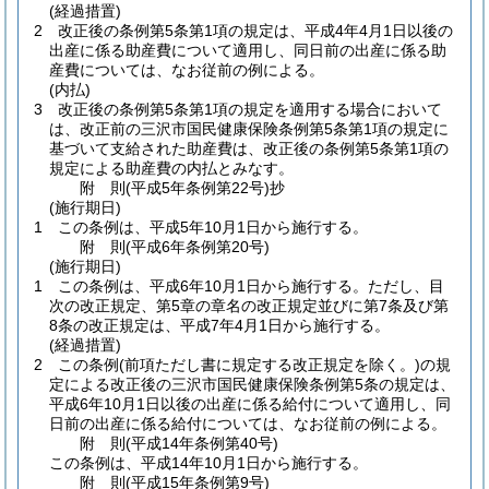
(経過措置)
2
改正後の条例第5条第1項の規定は、平成4年4月1日以後の
出産に係る助産費について適用し、同日前の出産に係る助
産費については、なお従前の例による。
(内払)
3
改正後の条例第5条第1項の規定を適用する場合において
は、改正前の三沢市国民健康保険条例第5条第1項の規定に
基づいて支給された助産費は、改正後の条例第5条第1項の
規定による助産費の内払とみなす。
附
則
(平成5年
条例第22号)
抄
(施行期日)
1
この条例は、平成5年10月1日から施行する。
附
則
(平成6年
条例第20号)
(施行期日)
1
この条例は、平成6年10月1日から施行する。
ただし、目
次の改正規定、第5章の章名の改正規定並びに第7条及び第
8条の改正規定は、平成7年4月1日から施行する。
(経過措置)
2
この条例
(前項ただし書に規定する改正規定を除く。)
の規
定による改正後の三沢市国民健康保険条例第5条の規定は、
平成6年10月1日以後の出産に係る給付について適用し、同
日前の出産に係る給付については、なお従前の例による。
附
則
(平成14年
条例第40号)
この条例は、平成14年10月1日から施行する。
附
則
(平成15年
条例第9号)