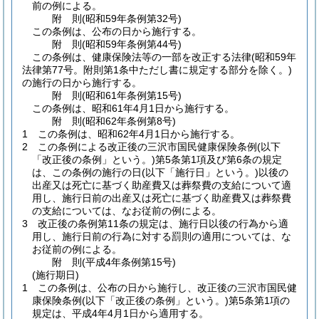
前の例による。
附
則
(昭和59年
条例第32号)
この条例は、公布の日から施行する。
附
則
(昭和59年
条例第44号)
この条例は、健康保険法等の一部を改正する法律
(昭和59年
法律第77号。附則第1条中ただし書に規定する部分を除く。)
の施行の日から施行する。
附
則
(昭和61年
条例第15号)
この条例は、昭和61年4月1日から施行する。
附
則
(昭和62年
条例第8号)
1
この条例は、昭和62年4月1日から施行する。
2
この条例による改正後の三沢市国民健康保険条例
(以下
「改正後の条例」という。)
第5条第1項及び第6条の規定
は、この条例の施行の日
(以下「施行日」という。)
以後の
出産又は死亡に基づく助産費又は葬祭費の支給について適
用し、施行日前の出産又は死亡に基づく助産費又は葬祭費
の支給については、なお従前の例による。
3
改正後の条例第11条の規定は、施行日以後の行為から適
用し、施行日前の行為に対する罰則の適用については、な
お従前の例による。
附
則
(平成4年
条例第15号)
(施行期日)
1
この条例は、公布の日から施行し、改正後の三沢市国民健
康保険条例
(以下「改正後の条例」という。)
第5条第1項の
規定は、平成4年4月1日から適用する。