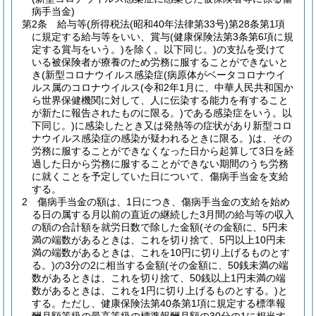
病手当金)
第2条
給与等
(所得税法
(昭和40年法律第33号)
第28条第1項
に規定する給与等をいい、賞与
(健康保険法第3条第6項に規
定する賞与をいう。)
を除く。以下同じ。)
の支払を受けて
いる被保険者が療養のため労務に服することができないと
き
(新型コロナウイルス感染症
(病原体がベータコロナウイ
ルス属のコロナウイルス
(令和2年1月に、中華人民共和国か
ら世界保健機関に対して、人に伝染する能力を有すること
が新たに報告されたものに限る。)
である感染症をいう。以
下同じ。)
に感染したとき又は発熱等の症状があり新型コロ
ナウイルス感染症の感染が疑われるときに限る。)
は、その
労務に服することができなくなった日から起算して3日を経
過した日から労務に服することができない期間のうち労務
に就くことを予定していた日について、傷病手当金を支給
する。
2
傷病手当金の額は、1日につき、傷病手当金の支給を始め
る日の属する月以前の直近の継続した3月間の給与等の収入
の額の合計額を就労日数で除した金額
(その金額に、5円未
満の端数があるときは、これを切り捨て、5円以上10円未
満の端数があるときは、これを10円に切り上げるものとす
る。)
の3分の2に相当する金額
(その金額に、50銭未満の端
数があるときは、これを切り捨て、50銭以上1円未満の端
数があるときは、これを1円に切り上げるものとする。)
と
する。
ただし、健康保険法第40条第1項に規定する標準報