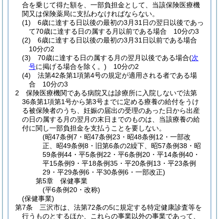
合を乗じて得た額を、一部負担金として、当該保険医療機
関又は保険薬局に支払わなければならない。
(1)
6歳に達する日以後の最初の3月31日の翌日以後であっ
て70歳に達する日の属する月以前である場合 10分の3
(2)
6歳に達する日以後の最初の3月31日以前である場合
10分の2
(3)
70歳に達する日の属する月の翌月以後である場合
(
次
号
に掲げる場合を除く。)
10分の2
(4)
法第42条第1項第4号の規定が適用される者である場
合 10分の3
2
保険医療機関である病院又は診療所に入院しないで法第
36条第1項第1号から第3号までに定める療養の給付をうけ
る被保険者のうち、妊娠の届出の受理のあった日から出産
の日の属する月の翌月の末日までのものは、当該療養の給
付に関し一部負担金を支払うことを要しない。
(昭47条例7・昭47条例23・昭48条例12・一部改
正、昭49条例8・旧第6条の2繰下、昭57条例38・昭
59条例44・平5条例22・平6条例20・平14条例40・
平15条例9・平18条例35・平20条例13・平23条例
29・平29条例6・平30条例6・一部改正)
第5章
保健事業
(平6条例20・改称)
(保健事業)
第7条
三沢市は、法第72条の5に規定する特定健康診査等を
行うものとするほか、これらの事業以外の事業であって、