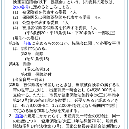
険運営協議会
(以下「協議会」という。)
の委員の定数は、
次の各号
に定めるところによる。
(1)
被保険者を代表する委員 4人
(2)
保険医又は保険薬剤師を代表する委員 4人
(3)
公益を代表する委員 4人
(4)
被用者保険等保険者を代表する委員 1人
(平6条例20・平19条例14・平30条例6・一部改正)
(規則への委任)
第3条
前条
に定めるもののほか、協議会に関して必要な事項
は、規則で定める。
第3章
削除
(昭61条例15)
第4条
削除
(昭61条例15)
第4章
保険給付
(出産育児一時金)
第5条
被保険者が出産したときは、当該被保険者の属する世
帯の世帯主に対し、出産育児一時金として48万8,000円を
支給する。
ただし、市長が健康保険法施行令
(大正15年勅令
第243号)
第36条の規定を勘案し、必要があると認めるとき
は、48万8,000円に、1万2,000円を超えない範囲内で規則
で定める額を加算した額を支給する。
2
前項
の規定にかかわらず、出産育児一時金の支給は、同一
の出産につき、健康保険法
(大正11年法律第70号)
、船員保
険法
(昭和14年法律第73号)
、国家公務員共済組合法
(昭和33