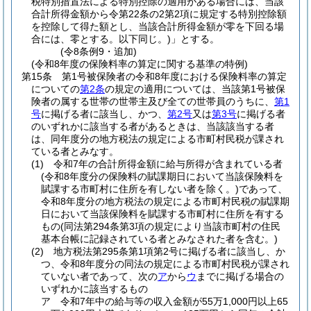
税特別措置法による特別控除の適用がある場合には、当該
合計所得金額から令第22条の2第2項に規定する特別控除額
を控除して得た額とし、当該合計所得金額が零を下回る場
合には、零とする。以下同じ。)
」とする。
(令8条例9・追加)
(令和8年度の保険料率の算定に関する基準の特例)
第15条
第1号被保険者の令和8年度における保険料率の算定
についての
第2条
の規定の適用については、当該第1号被保
険者の属する世帯の世帯主及び全ての世帯員のうちに、
第1
号
に掲げる者に該当し、かつ、
第2号
又は
第3号
に掲げる者
のいずれかに該当する者があるときは、当該該当する者
は、同年度分の地方税法の規定による市町村民税が課され
ている者とみなす。
(1)
令和7年の合計所得金額に給与所得が含まれている者
(令和8年度分の保険料の賦課期日において当該保険料を
賦課する市町村に住所を有しない者を除く。)
であって、
令和8年度分の地方税法の規定による市町村民税の賦課期
日において当該保険料を賦課する市町村に住所を有する
もの
(同法第294条第3項の規定により当該市町村の住民
基本台帳に記録されている者とみなされた者を含む。)
(2)
地方税法第295条第1項第2号に掲げる者に該当し、か
つ、令和8年度分の同法の規定による市町村民税が課され
ていない者であって、次の
ア
から
ウ
までに掲げる場合の
いずれかに該当するもの
ア
令和7年中の給与等の収入金額が55万1,000円以上65