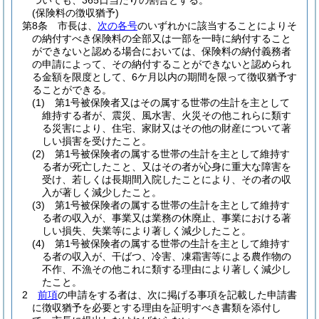
ついても、365日当たりの割合とする。
(保険料の徴収猶予)
第8条
市長は、
次の各号
のいずれかに該当することによりそ
の納付すべき保険料の全部又は一部を一時に納付すること
ができないと認める場合においては、保険料の納付義務者
の申請によって、その納付することができないと認められ
る金額を限度として、6ケ月以内の期間を限って徴収猶予す
ることができる。
(1)
第1号被保険者又はその属する世帯の生計を主として
維持する者が、震災、風水害、火災その他これらに類す
る災害により、住宅、家財又はその他の財産について著
しい損害を受けたこと。
(2)
第1号被保険者の属する世帯の生計を主として維持す
る者が死亡したこと、又はその者が心身に重大な障害を
受け、若しくは長期間入院したことにより、その者の収
入が著しく減少したこと。
(3)
第1号被保険者の属する世帯の生計を主として維持す
る者の収入が、事業又は業務の休廃止、事業における著
しい損失、失業等により著しく減少したこと。
(4)
第1号被保険者の属する世帯の生計を主として維持す
る者の収入が、干ばつ、冷害、凍霜害等による農作物の
不作、不漁その他これに類する理由により著しく減少し
たこと。
2
前項
の申請をする者は、次に掲げる事項を記載した申請書
に徴収猶予を必要とする理由を証明すべき書類を添付し