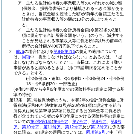
ア
主たる生計維持者の事業収入等のいずれかの減少額
(保険金、損害倍書等により補填されるべき金額がある
ときは、当該金額を控除した額)
が前年の当該主たる生
計維持者の事業収入等の額の10分の3以上であるこ
と。
イ
主たる生計維持者の合計所得金額
(令第22条の2第1
項に規定する合計所得金額をいう。)
のうち、減少する
ことが見込まれる事業収入等に係る所得以外の前年の
所得の合計額が400万円以下であること。
2
前項
の場合における
第9条第2項
の規定の適用について
は、
同項
中「提出しなければならない」とあるのは、「提
出しなければならない。ただし、市長は、これにより難い
事情があると認めるときは、別に申請期限を定めることが
できる」とする。
(令2条例25・追加、令3条例1・令3条例24・令4条例
18・令5条例20・一部改正)
(令和3年度から令和5年度までの保険料率の算定に関する基
準の特例)
第13条
第1号被保険者のうち、令和2年の合計所得金額に所
得税法
(昭和40年法律第33号)
第28条第1項に規定する給与
所得又は同法第35条第3項に規定する公的年金等に係る所
得が含まれている者の令和3年度における保険料率の算定に
ついての
第2条第1項
(
第6号ア
、
第7号ア
、
第8号ア
、
第9号
ア
、
第10号ア
、
第11号ア
、
第12号ア
及び
第13号ア
に係る部
分に限る。)
の規定の適用については、
同項第6号ア
中「租