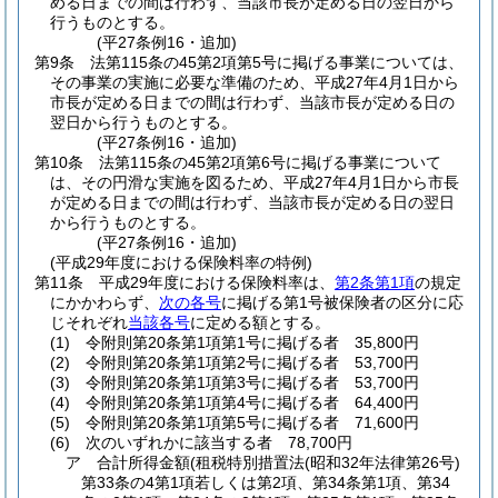
める日までの間は行わず、当該市長が定める日の翌日から
行うものとする。
(平27条例16・追加)
第9条
法第115条の45第2項第5号に掲げる事業については、
その事業の実施に必要な準備のため、平成27年4月1日から
市長が定める日までの間は行わず、当該市長が定める日の
翌日から行うものとする。
(平27条例16・追加)
第10条
法第115条の45第2項第6号に掲げる事業について
は、その円滑な実施を図るため、平成27年4月1日から市長
が定める日までの間は行わず、当該市長が定める日の翌日
から行うものとする。
(平27条例16・追加)
(平成29年度における保険料率の特例)
第11条
平成29年度における保険料率は、
第2条第1項
の規定
にかかわらず、
次の各号
に掲げる第1号被保険者の区分に応
じそれぞれ
当該各号
に定める額とする。
(1)
令附則第20条第1項第1号に掲げる者 35,800円
(2)
令附則第20条第1項第2号に掲げる者 53,700円
(3)
令附則第20条第1項第3号に掲げる者 53,700円
(4)
令附則第20条第1項第4号に掲げる者 64,400円
(5)
令附則第20条第1項第5号に掲げる者 71,600円
(6)
次のいずれかに該当する者 78,700円
ア
合計所得金額
(租税特別措置法
(昭和32年法律第26号)
第33条の4第1項若しくは第2項、第34条第1項、第34