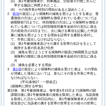
(5)
第1号被保険者が、刑事施設、労役場その他これらに
準ずる施設に拘禁されたこと。
(6)
その他市長が特別の理由があると認めたこと。
2
前項
の規定により保険料の減免を受けようとする者は、普
通徴収の方法により保険料を徴収されている者については
納期限前7日までに、特別徴収の方法により保険料を徴収さ
れている者については特別徴収対象年金給付の支払に係る
月の前前月の15日までに、次に掲げる事項を記載した申請
書に減免を受けようとする理由を証明する書類を添付し
て、市長に提出しなければならない。
(1)
第1号被保険者及びその属する世帯の生計を主として
維持する者の氏名及び住所
(2)
減免を受けようとする保険料の額及び納期限又は当該
保険料の徴収に係る特別徴収対象年金給付の支払に係る
月
(3)
減免を必要とする理由
3
第1項
の規定により保険料の減免を受けた者は、その理由
が消滅した場合においては、直ちにその旨を市長に申告し
なければならない。
(平31条例27・一部改正)
(保険料に関する申告)
第10条
第1号被保険者は、毎年度4月15日まで
(保険料の賦
課期日後に第1号被保険者の資格を取得した者は、当該資格
を取得した日から30日以内)
に、第1号被保険者本人の所得
状況並びに当該者の属する世帯の世帯主その他その世帯に