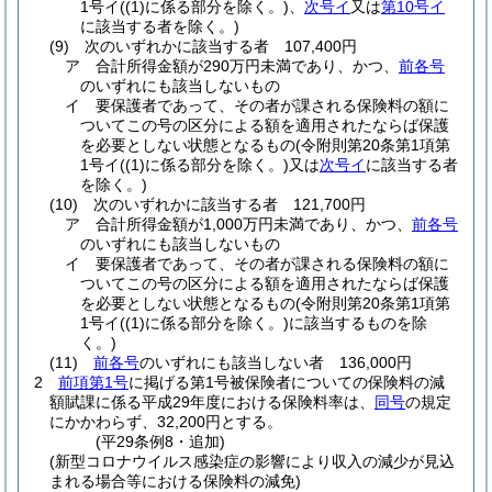
1号イ
(
(1)
に係る部分を除く。)
、
次号イ
又は
第10号イ
に該当する者を除く。)
(9)
次のいずれかに該当する者 107,400円
ア
合計所得金額が290万円未満であり、かつ、
前各号
のいずれにも該当しないもの
イ
要保護者であって、その者が課される保険料の額に
ついてこの号の区分による額を適用されたならば保護
を必要としない状態となるもの
(令附則第20条第1項第
1号イ
(
(1)
に係る部分を除く。)
又は
次号イ
に該当する者
を除く。)
(10)
次のいずれかに該当する者 121,700円
ア
合計所得金額が1,000万円未満であり、かつ、
前各号
のいずれにも該当しないもの
イ
要保護者であって、その者が課される保険料の額に
ついてこの号の区分による額を適用されたならば保護
を必要としない状態となるもの
(令附則第20条第1項第
1号イ
(
(1)
に係る部分を除く。)
に該当するものを除
く。)
(11)
前各号
のいずれにも該当しない者 136,000円
2
前項第1号
に掲げる第1号被保険者についての保険料の減
額賦課に係る平成29年度における保険料率は、
同号
の規定
にかかわらず、32,200円とする。
(平29条例8・追加)
(新型コロナウイルス感染症の影響により収入の減少が見込
まれる場合等における保険料の減免)