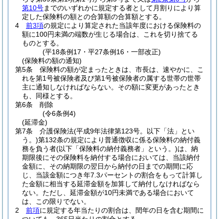
第10号
までのいずれかに規定する者として月割りにより算
定した保険料の額との合算額の合算額とする。
4
前3項
の規定により算定された当該年度における保険料の
額に100円未満の端数が生じる場合は、これを切り捨てる
ものとする。
(平18条例17・平27条例16・一部改正)
(保険料の額の通知)
第5条
保険料の額が定まったときは、市長は、速やかに、こ
れを第1号被保険者及び第1号被保険者の属する世帯の世帯
主に通知しなければならない。
その額に変更があったとき
も、同様とする。
第6条
削除
(令6条例4)
(延滞金)
第7条
介護保険法
(平成9年法律第123号。以下「法」とい
う。)
第132条の規定により普通徴収に係る保険料の納付義
務を負う者
(以下「保険料の納付義務者」という。)
は、納
期限後にその保険料を納付する場合においては、当該納付
金額に、その納期限の翌日から納付の日までの期間に応
じ、当該金額につき年7.3パーセントの割合をもって計算し
た金額に相当する延滞金額を加算して納付しなければなら
ない。
ただし、延滞金額が10円未満である場合において
は、この限りでない。
2
前項
に規定する年当たりの割合は、閏年の日を含む期間に