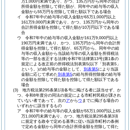
万1,000円未満であり、かつ、135万円から同年の合計
所得金額を控除して得た額が、同年中の給与等の収入
金額から55万円を控除して得た額以下である場合
イ
令和7年中の給与等の収入金額が65万1,000円以上
161万9,000円未満であり、かつ、135万円から同年の
合計所得金額を控除して得た額が10万円以下である場
合
ウ
令和7年中の給与等の収入金額が161万9,000円以上
190万円未満であり、かつ、135万円から同年の合計所
得金額を控除して得た額が、65万円から、同年中の給
与等の収入金額から当該給与等の収入金額を所得税法
等の一部を改正する法律
(令和7年法律第13号)
第1条の
規定による改正前の所得税法別表第5
(以下「別表第5」
という。)
の給与等の金額として、
別表第5
により当該
金額に応じて求めた
別表第5
の給与所得控除後の給与等
の金額を控除して得た額を控除して得た額以下である
場合
(3)
地方税法第295条第1項各号に掲げる者に該当せず、か
つ、令和8年度分の同法の規定による市町村民税が課され
ていない者であって、次の
ア
から
ウ
までに掲げる場合の
いずれかに該当するもの
ア
令和7年中の給与等の収入金額が55万1,000円以上65
万1,000円未満であり、かつ、地方税法第295条第3項
に規定する政令で定める基準に従い当該市町村の条例
で定める金額から同年の合計所得金額を控除して得た