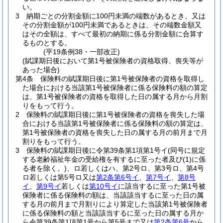
い。
3
納期ごとの分割金額に100円未満の端数があるとき、又は
その分割金額が100円未満であるときは、その端数金額又
はその全額は、すべて最初の納期に係る分割金額に合算す
るものとする。
(平19条例38・一部改正)
(賦課期日後において第1号被保険者の資格取得、喪失等が
あった場合)
第4条
保険料の賦課期日後に第1号被保険者の資格を取得し
た場合における当該第1号被保険者に係る保険料の額の算定
は、第1号被保険者の資格を取得した日の属する月から月割
りをもって行う。
2
保険料の賦課期日後に第1号被保険者の資格を喪失した場
合における当該第1号被保険者に係る保険料の額の算定は、
第1号被保険者の資格を喪失した日の属する月の前月まで月
割りをもって行う。
3
保険料の賦課期日後に令第39条第1項第1号イ
(同号に規定
する老齢福祉年金の受給権を有するに至った者及び
(1)
に係
る者を除く。)
、ロ若しくはハ、第2号ロ、第3号ロ、第4号
ロ若しくは第5号ロ又は
第2条第6号イ
、
第7号イ
、
第8号
イ
、
第9号イ
若しくは
第10号イ
に該当するに至った第1号被
保険者に係る保険料の額は、当該該当するに至った日の属
する月の前月まで月割りにより算定した当該第1号被保険者
に係る保険料の額と当該該当するに至った日の属する月か
ら令第39条第1項第1号から第5号まで又は
第2条第6号
から