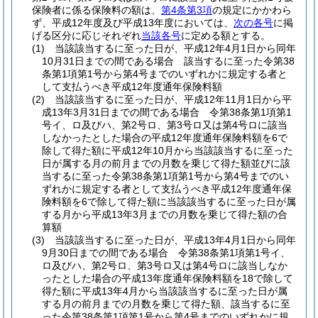
保険者に係る保険料の額は、
第4条第3項
の規定にかかわら
ず、平成12年度及び平成13年度においては、
次の各号
に掲
げる区分に応じそれぞれ
当該各号
に定める額とする。
(1)
当該該当するに至った日が、平成12年4月1日から同年
10月31日までの間である場合 該当するに至った令第38
条第1項第1号から第4号までのいずれかに規定する者と
して支払うべき平成12年度通年保険料額
(2)
当該該当するに至った日が、平成12年11月1日から平
成13年3月31日までの間である場合 令第38条第1項第1
号イ、ロ及びハ、第2号ロ、第3号ロ又は第4号ロに該当
しなかったとした場合の平成12年度通年保険料額を6で
除して得た額に平成12年10月から当該該当するに至った
日が属する月の前月までの月数を乗じて得た額並びに該
当するに至った令第38条第1項第1号から第4号までのい
ずれかに規定する者として支払うべき平成12年度通年保
険料額を6で除して得た額に当該該当するに至った日が属
する月から平成13年3月までの月数を乗じて得た額の合
算額
(3)
当該該当するに至った日が、平成13年4月1日から同年
9月30日までの間である場合 令第38条第1項第1号イ、
ロ及びハ、第2号ロ、第3号ロ又は第4号ロに該当しなか
ったとした場合の平成13年度通年保険料額を18で除して
得た額に平成13年4月から当該該当するに至った日が属
する月の前月までの月数を乗じて得た額、該当するに至
った令第38条第1項第1号から第4号までのいずれかに規