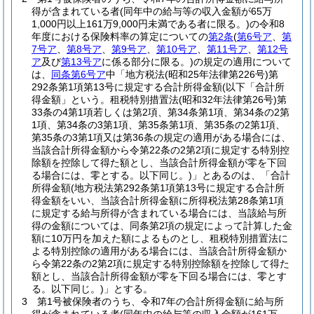
得が含まれている者
(同年中の給与等の収入金額が65万
1,000円以上161万9,000円未満である者に限る。)
の令和8
年度における保険料率の算定についての
第2条
(
第6号ア
、
第
7号ア
、
第8号ア
、
第9号ア
、
第10号ア
、
第11号ア
、
第12号
ア
及び
第13号ア
に係る部分に限る。)
の規定の適用について
は、
同条第6号ア
中「地方税法
(昭和25年法律第226号)
第
292条第1項第13号に規定する合計所得金額
(以下「合計所
得金額」という。租税特別措置法
(昭和32年法律第26号)
第
33条の4第1項若しくは第2項、第34条第1項、第34条の2第
1項、第34条の3第1項、第35条第1項、第35条の2第1項、
第35条の3第1項又は第36条の規定の適用がある場合には、
当該合計所得金額から令第22条の2第2項に規定する特別控
除額を控除して得た額とし、当該合計所得金額が零を下回
る場合には、零とする。以下同じ。)
」とあるのは、「合計
所得金額
(地方税法第292条第1項第13号に規定する合計所
得金額をいい、当該合計所得金額に所得税法第28条第1項
に規定する給与所得が含まれている場合には、当該給与所
得の金額については、同条第2項の規定によって計算した金
額に10万円を加えた額によるものとし、租税特別措置法に
よる特別控除の適用がある場合には、当該合計所得金額か
ら令第22条の2第2項に規定する特別控除額を控除して得た
額とし、当該合計所得金額が零を下回る場合には、零とす
る。以下同じ。)
」とする。
3
第1号被保険者のうち、令和7年の合計所得金額に給与所