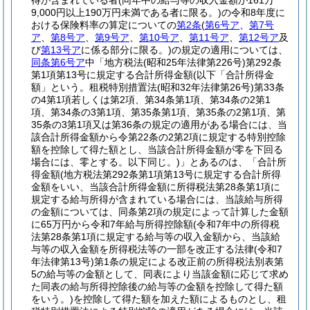
得が含まれている者
(同年中の給与等の収入金額が161万
9,000円以上190万円未満である者に限る。)
の令和8年度に
おける保険料率の算定についての
第2条
(
第6号ア
、
第7号
ア
、
第8号ア
、
第9号ア
、
第10号ア
、
第11号ア
、
第12号ア
及
び
第13号ア
に係る部分に限る。)
の規定の適用については、
同条第6号ア
中「地方税法
(昭和25年法律第226号)
第292条
第1項第13号に規定する合計所得金額
(以下「合計所得金
額」という。租税特別措置法
(昭和32年法律第26号)
第33条
の4第1項若しくは第2項、第34条第1項、第34条の2第1
項、第34条の3第1項、第35条第1項、第35条の2第1項、第
35条の3第1項又は第36条の規定の適用がある場合には、当
該合計所得金額から令第22条の2第2項に規定する特別控除
額を控除して得た額とし、当該合計所得金額が零を下回る
場合には、零とする。以下同じ。)
」とあるのは、「合計所
得金額
(地方税法第292条第1項第13号に規定する合計所得
金額をいい、当該合計所得金額に所得税法第28条第1項に
規定する給与所得が含まれている場合には、当該給与所得
の金額については、同条第2項の規定によって計算した金額
に65万円から令和7年給与所得控除額
(令和7年中の所得税
法第28条第1項に規定する給与等の収入金額から、当該給
与等の収入金額を所得税法等の一部を改正する法律
(令和7
年法律第13号)
第1条の規定による改正前の所得税法別表第
5の給与等の金額として、同表により当該金額に応じて求め
た同表の給与所得控除後の給与等の金額を控除して得た額
をいう。)
を控除して得た額を加えた額によるものとし、租