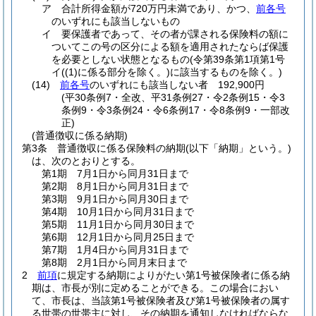
ア
合計所得金額が720万円未満であり、かつ、
前各号
のいずれにも該当しないもの
イ
要保護者であって、その者が課される保険料の額に
ついてこの号の区分による額を適用されたならば保護
を必要としない状態となるもの
(令第39条第1項第1号
イ
(
(1)
に係る部分を除く。)
に該当するものを除く。)
(14)
前各号
のいずれにも該当しない者 192,900円
(平30条例7・全改、平31条例27・令2条例15・令3
条例9・令3条例24・令6条例17・令8条例9・一部改
正)
(普通徴収に係る納期)
第3条
普通徴収に係る保険料の納期
(以下「納期」という。)
は、次のとおりとする。
第1期 7月1日から同月31日まで
第2期 8月1日から同月31日まで
第3期 9月1日から同月30日まで
第4期 10月1日から同月31日まで
第5期 11月1日から同月30日まで
第6期 12月1日から同月25日まで
第7期 1月4日から同月31日まで
第8期 2月1日から同月末日まで
2
前項
に規定する納期によりがたい第1号被保険者に係る納
期は、市長が別に定めることができる。
この場合におい
て、市長は、当該第1号被保険者及び第1号被保険者の属す
る世帯の世帯主に対し、その納期を通知しなければならな