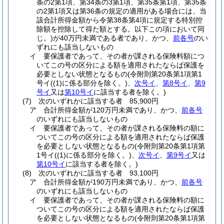
条の2第1項、第34条の3第1項、第35条第1項、第35条
の2第1項又は第36条の規定の適用がある場合には、当
該合計所得金額から令第38条第4項に規定する特別控
除額を控除して得た額とする。以下この項において同
じ。)
が40万円未満である者であり、かつ、
前各号
のい
ずれにも該当しないもの
イ
要保護者であって、その者が課される保険料額につ
いてこの号の区分による額を適用されたならば保護を
必要としない状態となるもの
(令附則第20条第1項第1
号イ
(
(1)
に係る部分を除く。)
、
次号イ
、
第8号イ
、
第9
号イ
又は
第10号イ
に該当する者を除く。)
(7)
次のいずれかに該当する者 85,900円
ア
合計所得金額が120万円未満であり、かつ、
前各号
のいずれにも該当しないもの
イ
要保護者であって、その者が課される保険料の額に
ついてこの号の区分による額を適用されたならば保護
を必要としない状態となるもの
(令附則第20条第1項第
1号イ
(
(1)
に係る部分を除く。)
、
次号イ
、
第9号イ
又は
第10号イ
に該当する者を除く。)
(8)
次のいずれかに該当する者 93,100円
ア
合計所得金額が190万円未満であり、かつ、
前各号
のいずれにも該当しないもの
イ
要保護者であって、その者が課される保険料の額に
ついてこの号の区分による額を適用されたならば保護
を必要としない状態となるもの
(令附則第20条第1項第