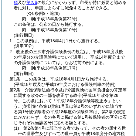
項
及び
第2項
の規定にかかわらず、市長が特に必要と認める
者に対し、申請によらずに減免することができる。
(令8条例9・追加)
附
則
(平成13年
条例第22号)
この条例は、公布の日から施行する。
附
則
(平成15年
条例第10号)
(施行期日)
1
この条例は、平成15年4月1日から施行する。
(適用区分)
2
改正後の三沢市介護保険条例の規定は、平成15年度以後
の年度分の介護保険料について適用し、平成14年度分まで
の介護保険料については、なお従前の例による。
附
則
(平成18年
条例第17号)
(施行期日)
第1条
この条例は、平成18年4月1日から施行する。
(平成18年度及び平成19年度における保険料率の特例)
第2条
介護保険法施行令及び介護保険の国庫負担金の算定等
に関する政令の一部を改正する政令
(平成18年政令第28
号。この条において「平成18年介護保険等改正令」とい
う。)
附則第4条第1項第1号又は第2号のいずれかに該当す
る第1号被保険者の平成18年度の保険料率は、第2条の規定
にかかわらず、次の各号に掲げる第1号被保険者の区分に応
じそれぞれ当該各号に定める額とする。
(1)
第2条第4号に該当する者であって、その者の属する世
帯の世帯主及びすべての世帯員が平成18年度分の地方税