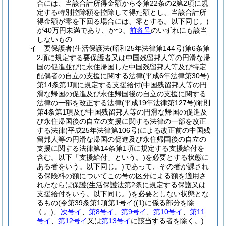
合には、当該合計所得金額から令第22条の2第2項に規
定する特別控除額を控除して得た額とし、当該合計所
得金額が零を下回る場合には、零とする。以下同じ。)
が40万円未満であり、かつ、
前各号
のいずれにも該当
しないもの
イ
要保護者
(生活保護法
(昭和25年法律第144号)
第6条第
2項に規定する要保護者又は中国残留邦人等の円滑な帰
国の促進並びに永住帰国した中国残留邦人等及び特定
配偶者の自立の支援に関する法律
(平成6年法律第30号)
第14条第1項に規定する支援給付
(中国残留邦人等の円
滑な帰国の促進及び永住帰国後の自立の支援に関する
法律の一部を改正する法律
(平成19年法律第127号)
附則
第4条第1項及び中国残留邦人等の円滑な帰国の促進及
び永住帰国後の自立の支援に関する法律の一部を改正
する法律
(平成25年法律第106号)
による改正前の中国残
留邦人等の円滑な帰国の促進及び永住帰国後の自立の
支援に関する法律第14条第1項に規定する支援給付を
含む。以下「支援給付」という。)
を必要とする状態に
ある者をいう。以下同じ。)
であって、その者が課され
る保険料の額についてこの号の区分による額を適用さ
れたならば保護
(生活保護法第2条に規定する保護又は
支援給付をいう。以下同じ。)
を必要としない状態とな
るもの
(令第39条第1項第1号イ
(
(1)
に係る部分を除
く。)
、
次号イ
、
第8号イ
、
第9号イ
、
第10号イ
、
第11
号イ
、
第12号イ
又は
第13号イ
に該当する者を除く。)