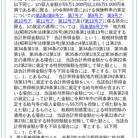
以下同じ。)
の収入金額が55万1,000円以上65万1,000円未
満である者に限る。)
の令和8年度における保険料率の算定
についての
第2条
(
第6号ア
、
第7号ア
、
第8号ア
、
第9号ア
、
第10号ア
、
第11号ア
、
第12号ア
及び
第13号ア
に係る部分に
限る。)
の規定の適用については、
同条第6号ア
中「地方税
法
(昭和25年法律第226号)
第292条第1項第13号に規定する
合計所得金額
(以下「合計所得金額」という。租税特別措置
法
(昭和32年法律第26号)
第33条の4第1項若しくは第2項、
第34条第1項、第34条の2第1項、第34条の3第1項、第35条
第1項、第35条の2第1項、第35条の3第1項又は第36条の規
定の適用がある場合には、当該合計所得金額から令第22条
の2第2項に規定する特別控除額を控除して得た額とし、当
該合計所得金額が零を下回る場合には、零とする。以下同
じ。)
」とあるのは、「合計所得金額
(地方税法第292条第1
項第13号に規定する合計所得金額をいい、当該合計所得金
額に所得税法第28条第1項に規定する給与所得が含まれて
いる場合には、当該給与所得の金額については、同条第2項
の規定によって計算した金額に令和7年中の同条第1項に規
定する給与等の収入金額から55万円を控除して得た額を加
えた額によるものとし、租税特別措置法による特別控除の
適用がある場合には、当該合計所得金額から令第22条の2
第2項に規定する特別控除額を控除して得た額とし、当該合
計所得金額が零を下回る場合には、零とする。以下同
じ。)
」とする。
2
第1号被保険者のうち、令和7年の合計所得金額に給与所