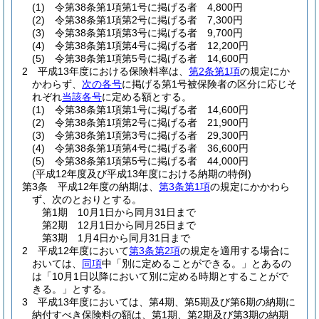
(1)
令第38条第1項第1号に掲げる者 4,800円
(2)
令第38条第1項第2号に掲げる者 7,300円
(3)
令第38条第1項第3号に掲げる者 9,700円
(4)
令第38条第1項第4号に掲げる者 12,200円
(5)
令第38条第1項第5号に掲げる者 14,600円
2
平成13年度における保険料率は、
第2条第1項
の規定にか
かわらず、
次の各号
に掲げる第1号被保険者の区分に応じそ
れぞれ
当該各号
に定める額とする。
(1)
令第38条第1項第1号に掲げる者 14,600円
(2)
令第38条第1項第2号に掲げる者 21,900円
(3)
令第38条第1項第3号に掲げる者 29,300円
(4)
令第38条第1項第4号に掲げる者 36,600円
(5)
令第38条第1項第5号に掲げる者 44,000円
(平成12年度及び平成13年度における納期の特例)
第3条
平成12年度の納期は、
第3条第1項
の規定にかかわら
ず、次のとおりとする。
第1期 10月1日から同月31日まで
第2期 12月1日から同月25日まで
第3期 1月4日から同月31日まで
2
平成12年度において
第3条第2項
の規定を適用する場合に
おいては、
同項
中「別に定めることができる。」とあるの
は「10月1日以降において別に定める時期とすることがで
きる。」とする。
3
平成13年度においては、第4期、第5期及び第6期の納期に
納付すべき保険料の額は、第1期、第2期及び第3期の納期