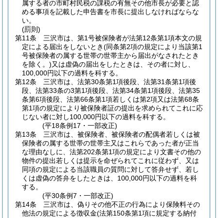
属する者の市町村民税の課税の有無その他市長が必要と認
める事項を記載した申告書を市長に提出しなければならな
い。
(罰則)
第11条
三沢市は、第1号被保険者が法第12条第1項本文の規
定による届出をしないとき
(同条第2項の規定により当該第1
号被保険者の属する世帯の世帯主から届出がなされたとき
を除く。)
又は虚偽の届出をしたときは、その者に対し、
100,000円以下の過料を科する。
第12条
三沢市は、法第30条第1項後段、法第31条第1項後
段、法第33条の3第1項後段、法第34条第1項後段、法第35
条第6項後段、法第66条第1項若しくは第2項又は法第68条
第1項の規定により被保険者証の提出を求められてこれに応
じない者に対し100,000円以下の過料を科する。
(平18条例17・一部改正)
第13条
三沢市は、被保険者、被保険者の配偶者若しくは被
保険者の属する世帯の世帯主又はこれらであった者が正当
な理由なしに、法第202条第1項の規定により文書その他の
物件の提出若しくは提示を命ぜられてこれに従わず、又は
同項の規定による当該職員の質問に対して答弁せず、若し
くは虚偽の答弁をしたときは、100,000円以下の過料を科
する。
(平30条例7・一部改正)
第14条
三沢市は、偽りその他不正の行為により保険料その
他法の規定による徴収金
(法第150条第1項に規定する納付