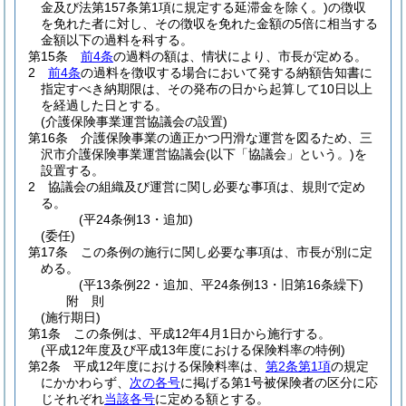
金及び法第157条第1項に規定する延滞金を除く。)
の徴収
を免れた者に対し、その徴収を免れた金額の5倍に相当する
金額以下の過料を科する。
第15条
前4条
の過料の額は、情状により、市長が定める。
2
前4条
の過料を徴収する場合において発する納額告知書に
指定すべき納期限は、その発布の日から起算して10日以上
を経過した日とする。
(介護保険事業運営協議会の設置)
第16条
介護保険事業の適正かつ円滑な運営を図るため、三
沢市介護保険事業運営協議会
(以下「協議会」という。)
を
設置する。
2
協議会の組織及び運営に関し必要な事項は、規則で定め
る。
(平24条例13・追加)
(委任)
第17条
この条例の施行に関し必要な事項は、市長が別に定
める。
(平13条例22・追加、平24条例13・旧第16条繰下)
附
則
(施行期日)
第1条
この条例は、平成12年4月1日から施行する。
(平成12年度及び平成13年度における保険料率の特例)
第2条
平成12年度における保険料率は、
第2条第1項
の規定
にかかわらず、
次の各号
に掲げる第1号被保険者の区分に応
じそれぞれ
当該各号
に定める額とする。