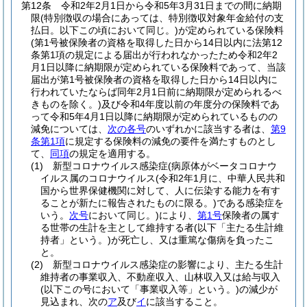
第12条
令和2年2月1日から令和5年3月31日までの間に納期
限
(特別徴収の場合にあっては、特別徴収対象年金給付の支
払日。以下この頃において同じ。)
が定められている保険料
(第1号被保険者の資格を取得した日から14日以内に法第12
条第1項の規定による届出が行われなかったため令和2年2
月1日以降に納期限が定められている保険料であって、当該
届出が第1号被保険者の資格を取得した日から14日以内に
行われていたならば同年2月1日前に納期限が定められるべ
きものを除く。)
及び令和4年度以前の年度分の保険料であ
って令和5年4月1日以降に納期限が定められているものの
減免については、
次の各号
のいずれかに該当する者は、
第9
条第1項
に規定する保険料の減免の要件を満たすものとし
て、
同項
の規定を適用する。
(1)
新型コロナウイルス感染症
(病原体がベータコロナウ
イルス属のコロナウイルス
(令和2年1月に、中華人民共和
国から世界保健機関に対して、人に伝染する能力を有す
ることが新たに報告されたものに限る。)
である感染症を
いう。
次号
において同じ。)
により、
第1号
保険者の属す
る世帯の生計を主として維持する者
(以下「主たる生計維
持者」という。)
が死亡し、又は重篤な傷病を負ったこ
と。
(2)
新型コロナウイルス感染症の影響により、主たる生計
維持者の事業収入、不動産収入、山林収入又は給与収入
(以下この号において「事業収入等」という。)
の減少が
見込まれ、次の
ア
及び
イ
に該当すること。