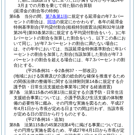
た額に当該該当するに至った日が属する月から平成14年
3月までの月数を乗じて得た額の合算額
(延滞金の割合等の特例)
第6条
当分の間、
第7条第1項
に規定する延滞金の年7.3パー
セントの割合は、
同項
の規定にかかわらず、各年の延滞金
特例基準割合
(平均貸付割合
(租税特別措置法
(昭和32年法律
第26号)
第93条第2項に規定する平均貸付割合をいう。)
に年
1パーセントの割合を加算した割合をいう。以下この条にお
いて同じ。)
が年7.3パーセントの割合に満たない場合に
は、その年中においては、当該延滞金特例基準割合に年1パ
ーセントの割合を加算した割合
(当該加算した割合が年7.3
パーセントの割合を超える場合には、年7.3パーセントの割
合)
とする。
(平25条例31・令2条例37・一部改正)
(地域における医療及び介護の総合的な確保を推進するため
の関係法律の整備等に関する法律附則第14条に規定する介
護予防・日常生活支援総合事業等に関する経過措置)
第7条
法第115条の45第1項に規定する介護予防・日常生活
支援総合事業については、介護予防及び生活支援の体制整
備の必要性等に鑑み、その円滑な実施を図るため、平成27
年4月1日から市長が定める日までの間は行わず、当該市長
が定める日の翌日から行うものとする。
(平27条例16・追加)
第8条
法第115条の45第2項第4号に掲げる事業については、
その円滑な実施を図るため、平成27年4月1日から市長が定