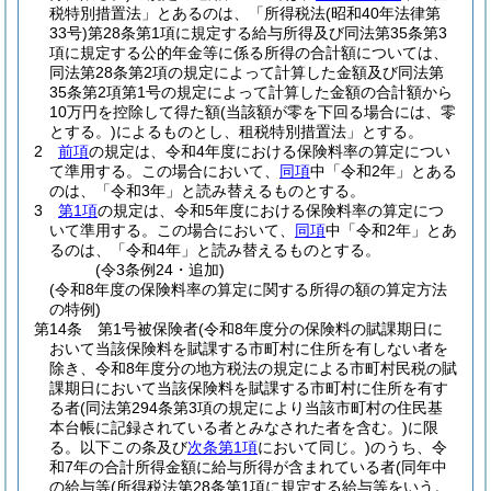
税特別措置法」とあるのは、「所得税法
(昭和40年法律第
33号)
第28条第1項に規定する給与所得及び同法第35条第3
項に規定する公的年金等に係る所得の合計額については、
同法第28条第2項の規定によって計算した金額及び同法第
35条第2項第1号の規定によって計算した金額の合計額から
10万円を控除して得た額
(当該額が零を下回る場合には、零
とする。)
によるものとし、租税特別措置法」とする。
2
前項
の規定は、令和4年度における保険料率の算定につい
て準用する。
この場合において、
同項
中「令和2年」とある
のは、「令和3年」と読み替えるものとする。
3
第1項
の規定は、令和5年度における保険料率の算定につ
いて準用する。
この場合において、
同項
中「令和2年」とあ
るのは、「令和4年」と読み替えるものとする。
(令3条例24・追加)
(令和8年度の保険料率の算定に関する所得の額の算定方法
の特例)
第14条
第1号被保険者
(令和8年度分の保険料の賦課期日に
おいて当該保険料を賦課する市町村に住所を有しない者を
除き、令和8年度分の地方税法の規定による市町村民税の賦
課期日において当該保険料を賦課する市町村に住所を有す
る者
(同法第294条第3項の規定により当該市町村の住民基
本台帳に記録されている者とみなされた者を含む。)
に限
る。以下この条及び
次条第1項
において同じ。)
のうち、令
和7年の合計所得金額に給与所得が含まれている者
(同年中
の給与等
(所得税法第28条第1項に規定する給与等をいう。