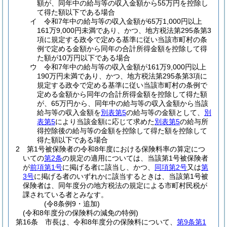
額が、同年中の給与等の収入金額から55万円を控除し
て得た額以下である場合
イ
令和7年中の給与等の収入金額が65万1,000円以上
161万9,000円未満であり、かつ、地方税法第295条第3
項に規定する政令で定める基準に従い当該市町村の条
例で定める金額から同年の合計所得金額を控除して得
た額が10万円以下である場合
ウ
令和7年中の給与等の収入金額が161万9,000円以上
190万円未満であり、かつ、地方税法第295条第3項に
規定する政令で定める基準に従い当該市町村の条例で
定める金額から同年の合計所得金額を控除して得た額
が、65万円から、同年中の給与等の収入金額から当該
給与等の収入金額を
別表第5
の給与等の金額として、
別
表第5
により当該金額に応じて求めた
別表第5
の給与所
得控除後の給与等の金額を控除して得た額を控除して
得た額以下である場合
2
第1号被保険者の令和8年度における保険料率の算定につ
いての
第2条
の規定の適用については、当該第1号被保険者
が
前項第1号
に掲げる者に該当し、かつ、
同項第2号
又は
第
3号
に掲げる者のいずれかに該当するときは、当該第1号被
保険者は、同年度分の地方税法の規定による市町村民税が
課されている者とみなす。
(令8条例9・追加)
(令和8年度分の保険料の減免の特例)
第16条
市長は、令和8年度分の保険料について、
第9条第1