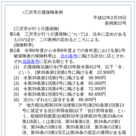
○三沢市介護保険条例
平成12年2月29日
条例第23号
(三沢市が行う介護保険)
第1条
三沢市が行う介護保険については、法令に定めがある
もののほか、この条例の定めるところによる。
(保険料率)
第2条
令和6年度から令和8年度までの各年度における第1号
被保険者の保険料率は、
次の各号
に掲げる区分に応じそれ
ぞれ
当該各号
に定める額とする。
(1)
介護保険法施行令
(平成10年政令第412号。以下「令」
という。)
第39条第1項第1号に掲げる者 22,900円
(2)
令第39条第1項第2号に掲げる者 38,900円
(3)
令第39条第1項第3号に掲げる者 55,000円
(4)
令第39条第1項第4号に掲げる者 72,300円
(5)
令第39条第1項第5号に掲げる者 80,400円
(6)
次のいずれかに該当する者 88,400円
ア
地方税法
(昭和25年法律第226号)
第292条第1項第13
号に規定する合計所得金額
(以下「合計所得金額」とい
う。租税特別措置法
(昭和32年法律第26号)
第33条の4
第1項若しくは第2項、第34条第1項、第34条の2第1
項、第34条の3第1項、第35条第1項、第35条の2第1
項、第35条の3第1項又は第36条の規定の適用がある場