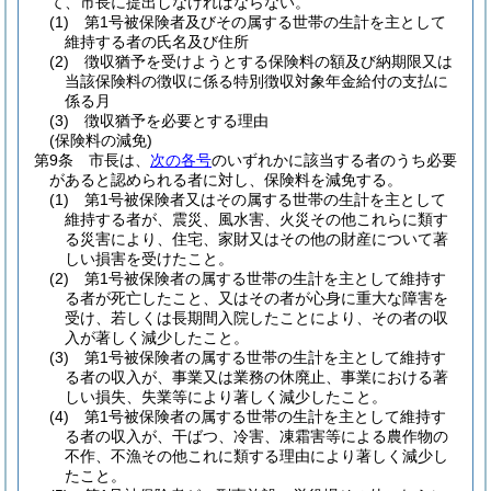
て、市長に提出しなければならない。
(1)
第1号被保険者及びその属する世帯の生計を主として
維持する者の氏名及び住所
(2)
徴収猶予を受けようとする保険料の額及び納期限又は
当該保険料の徴収に係る特別徴収対象年金給付の支払に
係る月
(3)
徴収猶予を必要とする理由
(保険料の減免)
第9条
市長は、
次の各号
のいずれかに該当する者のうち必要
があると認められる者に対し、保険料を減免する。
(1)
第1号被保険者又はその属する世帯の生計を主として
維持する者が、震災、風水害、火災その他これらに類す
る災害により、住宅、家財又はその他の財産について著
しい損害を受けたこと。
(2)
第1号被保険者の属する世帯の生計を主として維持す
る者が死亡したこと、又はその者が心身に重大な障害を
受け、若しくは長期間入院したことにより、その者の収
入が著しく減少したこと。
(3)
第1号被保険者の属する世帯の生計を主として維持す
る者の収入が、事業又は業務の休廃止、事業における著
しい損失、失業等により著しく減少したこと。
(4)
第1号被保険者の属する世帯の生計を主として維持す
る者の収入が、干ばつ、冷害、凍霜害等による農作物の
不作、不漁その他これに類する理由により著しく減少し
たこと。