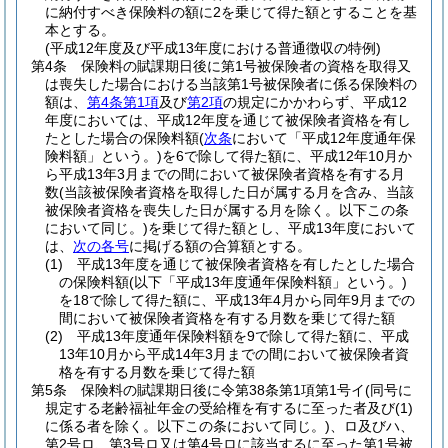
に納付すべき保険料の額に2を乗じて得た額とすることを基
本とする。
(平成12年度及び平成13年度における普通徴収の特例)
第4条
保険料の賦課期日後に第1号被保険者の資格を取得又
は喪失した場合における当該第1号被保険者に係る保険料の
額は、
第4条第1項
及び
第2項
の規定にかかわらず、平成12
年度においては、平成12年度を通じて被保険者資格を有し
たとした場合の保険料額
(
次条
において「平成12年度通年保
険料額」という。)
を6で除して得た額に、平成12年10月か
ら平成13年3月までの間において被保険者資格を有する月
数
(当該被保険者資格を取得した日が属する月を含み、当該
被保険者資格を喪失した日が属する月を除く。以下この条
において同じ。)
を乗じて得た額とし、平成13年度において
は、
次の各号
に掲げる額の合算額とする。
(1)
平成13年度を通じて被保険者資格を有したとした場合
の保険料額
(以下「平成13年度通年保険料額」という。)
を18で除して得た額に、平成13年4月から同年9月までの
間において被保険者資格を有する月数を乗じて得た額
(2)
平成13年度通年保険料額を9で除して得た額に、平成
13年10月から平成14年3月までの間において被保険者資
格を有する月数を乗じて得た額
第5条
保険料の賦課期日後に令第38条第1項第1号イ
(同号に
規定する老齢福祉年金の受給権を有するに至った者及び
(1)
に係る者を除く。以下この条において同じ。)
、ロ及びハ、
第2号ロ、第3号ロ又は第4号ロに該当するに至った第1号被