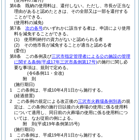
(使用料の還付)
第6条
既納の使用料は、還付しない。
ただし、市長が正当な
理由があると認めたときは、その全部又は一部を還付する
ことができる。
(使用料の減免)
第7条
次の各号
のいずれかに該当する者は、申請により使用
料を減免することができる。
(1)
使用料納付の資力がないと認められる者
(2)
その他市長が減免することが適当と認める者
(委任)
第8条
この条例及び
三沢市指定管理者による公の施設の管理
に関する条例
(平成17年三沢市条例第17号)
の施行に関し必
要な事項は、規則で定める。
(令6条例11・全改)
附
則
(施行期日)
1
この条例は、平成10年4月1日から施行する。
(経過措置)
2
この条例の規定による改正後の
三沢市火葬場条例別表
の規
定は、この条例の施行日以後の火葬場の使用に係る使用料
について適用し、同日前の火葬場の使用に係る使用料につ
いては、なお従前の例による。
附
則
(平成19年
条例第15号)
(施行期日)
1
この条例は、平成19年4月1日から施行する。