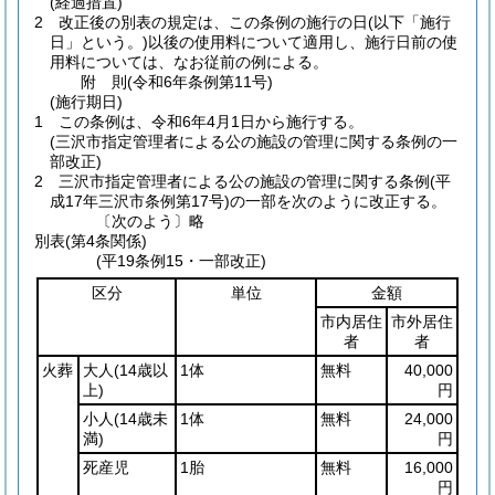
(経過措置)
2
改正後の別表の規定は、この条例の施行の日
(以下「施行
日」という。)
以後の使用料について適用し、施行日前の使
用料については、なお従前の例による。
附
則
(令和6年
条例第11号)
(施行期日)
1
この条例は、令和6年4月1日から施行する。
(三沢市指定管理者による公の施設の管理に関する条例の一
部改正)
2
三沢市指定管理者による公の施設の管理に関する条例
(平
成17年三沢市条例第17号)
の一部を次のように改正する。
〔次のよう〕略
別表
(第4条関係)
(平19条例15・一部改正)
区分
単位
金額
市内居住
市外居住
者
者
火葬
大人
(14歳以
1体
無料
40,000
上)
円
小人
(14歳未
1体
無料
24,000
満)
円
死産児
1胎
無料
16,000
円