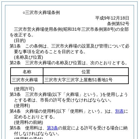
○三沢市火葬場条例
平成9年12月18日
条例第52号
三沢市営火葬場使用条例(昭和31年三沢市条例第8号)の全部
を改正する。
(目的)
第1条
この条例は、三沢市火葬場の設置及び管理について必
要な事項を定めることを目的とする。
(名称及び位置)
第2条
三沢市火葬場の名称及び位置は、次のとおりとする。
名称
位置
三沢市火葬場
三沢市大字三沢字上屋敷51番地1号
(使用許可)
第3条
三沢市火葬場
(以下「火葬場」という。)
を使用しよう
とする者は、市長の許可を受けなければならない。
(使用料)
第4条
火葬場の使用料
(以下「使用料」という。)
は、
別表
に
定めるとおりとする。
(使用料の前納)
第5条
使用料は、
第3条
の規定による許可を受ける場合に納
付しなければならない。