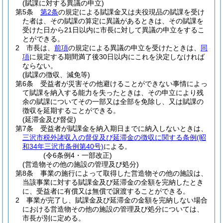
(賦課に対する異議の申立)
第5条
第2条
の規定による賦課金又は夫役現品の賦課を受け
た者は、その賦課の算定に異議があるときは、その賦課を
受けた日から21日以内に市長に対して異議の申立をするこ
とができる。
2
市長は、
前項
の規定による異議の申立を受けたときは、
同
項
に規定する期間満了後30日以内にこれを決定しなければ
ならない。
(賦課の徴収、減免等)
第6条
受益者が災害その他避けることができない事情によっ
て賦課を納入する能力を失ったときは、その申立により残
余の賦課についてその一部又は全部を免除し、又は賦課の
徴収を延期することができる。
(延滞金及び督促)
第7条
受益者が賦課金を納入期日までに納入しないときは、
三沢市税外諸収入の督促及び延滞金の徴収に関する条例
(昭
和34年三沢市条例第40号)
による。
(令6条例4・一部改正)
(営造物その他の施設の管理及び処分)
第8条
事業の施行によって取得した営造物その他の施設は、
当該事業に対する賦課金及び延滞金の全額を完納したとき
に、受益者に有償又は無償で譲渡することができる。
2
事業が完了し、賦課金及び延滞金の金額を完納しない場合
における営造物その他の施設の管理及び処分については、
市長が別に定める。