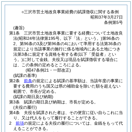
○三沢市営土地改良事業経費の賦課徴収に関する条例
昭和37年3月27日
条例第5号
(趣旨)
第1条
三沢市営土地改良事業に要する経費について土地改良
法
(昭和24年法律第195号。以下「法」という。)
第96条の
2、第96条の3及び第96条の4において準用する法第36条の
規定により当該事業の施行に係る地域内にある土地につき
法第3条に規定する資格を有する者
(以下「受益者」とい
う。)
に対して金銭、夫役又は現品を賦課徴収する場合に
は、この条例の定めるところによる。
(昭47条例21・一部改正)
(賦課の基準)
第2条
前条
の規定による賦課の基準額は、当該年度の事業に
要する費用のうち国又は県の補助金を除いた額を超えない
範囲で、市長が定める。
(賦課の期日及び納期)
第3条
賦課の期日及び納期は、市長が定める。
(夫役の履行)
第4条
夫役を賦課された者は、その便宜に従い自らこれに当
り、又は代人をもって履行することができる。
2
前項
の規定による夫役の履行については、金銭をもって代
えることができる。