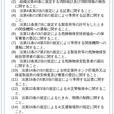
(2)
組織法第40条に規定する消防統計及び消防情報の報告
に関すること。
(3)
法第4条第2項の規定による証票に関すること。
(4)
法第4条の2第2項の規定により準用する証票に関する
こと。
(5)
法第11条第7項に規定する製造所等の許可をしたとき
の関係機関への通報に関すること。
(6)
法第11条の3の規定による危険物保安技術協会への保
安審査の委託に関すること。
(7)
法第11条の4第3項の規定により準用する関係機関への
通報に関すること。
(8)
法第12条の7第2項の規定による製造所等の危険物保安
統括管理者の届出に関すること。
(9)
法第13条第2項の規定による危険物保安監督者の届出
に関すること。
(10)
法第14条の3の規定による特定屋外タンク貯蔵所又は
移送取扱所の保安検査及び審査の委託に関すること。
(11)
法第16条の5第3項の規定により準用する証票に関す
ること。
(12)
法第22条第3項の規定による火災警報発令に関するこ
と。
(13)
法第23条の規定によるたき火、喫煙の制限に関する
こと。
(14)
法第24条の規定による火災通報場所の指定に関する
こと。