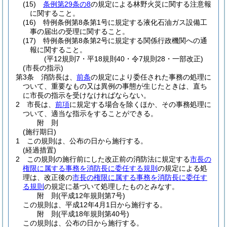
(15)
条例第29条の8
の規定による林野火災に関する注意報
に関すること。
(16)
特例条例第8条第1号に規定する液化石油ガス設備工
事の届出の受理に関すること。
(17)
特例条例第8条第2号に規定する関係行政機関への通
報に関すること。
(平12規則7・平18規則40・令7規則28・一部改正)
(市長の指示)
第3条
消防長は、
前条
の規定により委任された事務の処理に
ついて、重要なもの又は異例の事態が生じたときは、直ち
に市長の指示を受けなければならない。
2
市長は、
前項
に規定する場合を除くほか、その事務処理に
ついて、適当な指示をすることができる。
附
則
(施行期日)
1
この規則は、公布の日から施行する。
(経過措置)
2
この規則の施行前にした改正前の消防法に規定する
市長の
権限に属する事務を消防長に委任する規則
の規定による処
理は、改正後の
市長の権限に属する事務を消防長に委任す
る規則
の規定に基づいて処理したものとみなす。
附
則
(平成12年
規則第7号)
この規則は、平成12年4月1日から施行する。
附
則
(平成18年
規則第40号)
この規則は、公布の日から施行する。