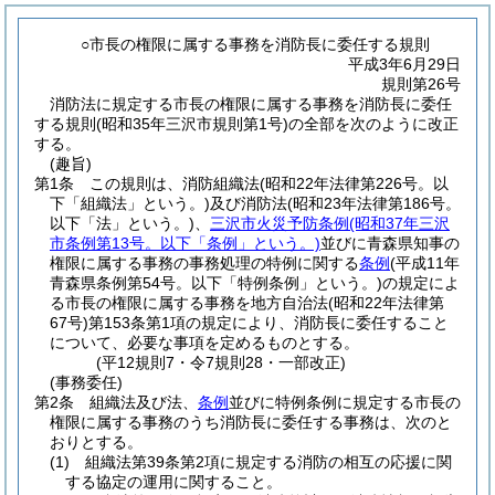
○市長の権限に属する事務を消防長に委任する規則
平成3年6月29日
規則第26号
消防法に規定する市長の権限に属する事務を消防長に委任
する規則(昭和35年三沢市規則第1号)の全部を次のように改正
する。
(趣旨)
第1条
この規則は、消防組織法
(昭和22年法律第226号。以
下「組織法」という。)
及び消防法
(昭和23年法律第186号。
以下「法」という。)
、
三沢市火災予防条例
(昭和37年三沢
市条例第13号。以下「条例」という。)
並びに青森県知事の
権限に属する事務の事務処理の特例に関する
条例
(平成11年
青森県条例第54号。以下「特例条例」という。)
の規定によ
る市長の権限に属する事務を地方自治法
(昭和22年法律第
67号)
第153条第1項の規定により、消防長に委任すること
について、必要な事項を定めるものとする。
(平12規則7・令7規則28・一部改正)
(事務委任)
第2条
組織法及び法、
条例
並びに特例条例に規定する市長の
権限に属する事務のうち消防長に委任する事務は、次のと
おりとする。
(1)
組織法第39条第2項に規定する消防の相互の応援に関
する協定の運用に関すること。