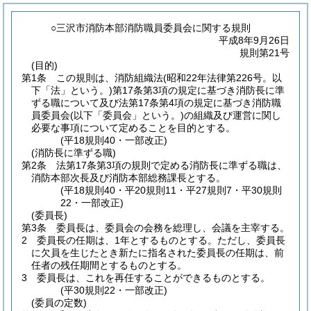
○三沢市消防本部消防職員委員会に関する規則
平成8年9月26日
規則第21号
(目的)
第1条
この規則は、消防組織法
(昭和22年法律第226号。以
下「法」という。)
第17条第3項の規定に基づき消防長に準
ずる職について及び法第17条第4項の規定に基づき消防職
員委員会
(以下「委員会」という。)
の組織及び運営に関し
必要な事項について定めることを目的とする。
(平18規則40・一部改正)
(消防長に準ずる職)
第2条
法第17条第3項の規則で定める消防長に準ずる職は、
消防本部次長及び消防本部総務課長とする。
(平18規則40・平20規則11・平27規則7・平30規則
22・一部改正)
(委員長)
第3条
委員長は、委員会の会務を総理し、会議を主宰する。
2
委員長の任期は、1年とするものとする。
ただし、委員長
に欠員を生じたとき新たに指名された委員長の任期は、前
任者の残任期間とするものとする。
3
委員長は、これを再任することができるものとする。
(平30規則22・一部改正)
(委員の定数)