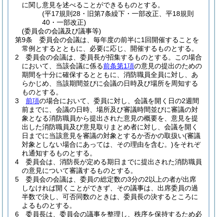
に関し意見を述べることができるものとする。
(平17規則28・旧第7条繰下・一部改正、平18規則
40・一部改正)
(委員会の会議及び議事等)
第9条
委員会の会議は、毎年度の前半に1回開催することを
常例とするとともに、必要に応じ、開催するものとする。
2
委員会の会議は、委員長が招集するものとする。
この場合
において、当該会議に係る
前条第1項
の意見の提出のための
期間を十分に確保するとともに、消防職員全員に対し、あ
らかじめ、当該期間並びに会議の日時及び場所を周知する
ものとする。
3
前項
の場合において、委員に対し、会議を開く日の2週間
前までに、会議の日時、場所及び審議時間並びに審議の対
象となる消防職員から提出された意見の概要を、意見を提
出した消防職員及び意見取りまとめ者に対し、会議を開く
日までに当該意見を審議の対象とするか否かの取扱い
(審議
対象としない場合にあっては、その理由を含む。)
をそれぞ
れ通知するものとする。
4
委員会は、消防長が定める期日までに提出された消防職員
の意見について審議するものとする。
5
委員会の会議は、委員の総定数の3分の2以上の者が出席
しなければ開くことができず、その議事は、出席委員の過
半数で決し、可否同数のときは、委員長の決するところに
よるものとする。
6
委員長は、委員会の議事を整理し、秩序を保持するため必