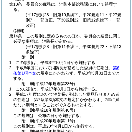
第13条
委員会の庶務は、消防本部総務課において処理す
る。
(平17規則28・旧第10条繰下、平20規則11・平27規
則7・一部改正、平30規則22・旧第12条繰下・一部
改正)
(雑則)
第14条
この規則に定めるもののほか、委員会の運営に関し
必要な事項は、消防長が定める。
(平17規則28・旧第11条繰下、平30規則22・旧第13
条繰下)
附
則
1
この規則は、平成8年10月1日から施行する。
2
平成8年度において消防長が指名した委員の任期は、
第6
条第1項本文
の規定にかかわらず、平成9年3月31日までと
する。
附
則
(平成17年
規則第28号)
1
この規則は、平成17年8月1日から施行する。
2
平成17年度において消防長が指名した意見取りまとめ者
の任期は、第7条第3項本文の規定にかかわらず、2年に満
たない期間とすることができるものとする。
附
則
(平成18年
規則第40号)
この規則は、公布の日から施行する。
附
則
(平成20年
規則第11号)
この規則は、平成20年4月1日から施行する。
附
則
(平成27年
規則第7号)