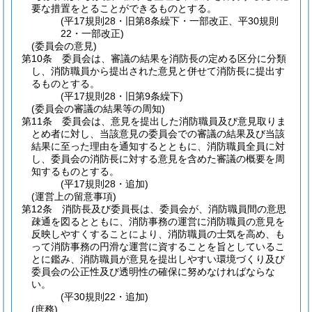
要な措置をとることができるものとする。
(平17規則28・旧第8条繰下・一部改正、平30規則
22・一部改正)
(委員会の意見)
第10条
委員会は、審議の結果を消防長の定める区分に分類
し、消防職員から提出された意見と併せて消防長に提出す
るものとする。
(平17規則28・旧第9条繰下)
(委員会の審議の結果等の周知)
第11条
委員会は、意見を提出した消防職員及び意見取りま
とめ者に対し、当該意見の委員会での審議の結果及び当該
結果に至った理由を通知するとともに、消防職員全員に対
し、委員会の消防長に対する意見を含めた審議の概要を周
知するものとする。
(平17規則28・追加)
(運営上の留意事項)
第12条
消防長及び委員長は、委員会が、消防職員間の意思
疎通を図るとともに、消防事務の運営に消防職員の意見を
反映しやすくすることにより、消防職員の士気を高め、も
って消防事務の円滑な運営に資することを旨としているこ
とに鑑み、消防職員が意見を提出しやすい環境づくり及び
委員会の公正性及び透明性の確保に努めなければならな
い。
(平30規則22・追加)
(庶務)