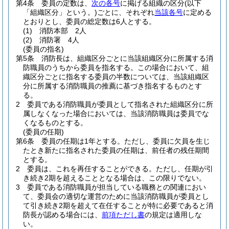
第4条
委員の定数は、
次の各号
に掲げる組織の区分
(以下
「組織区分」という。)
ごとに、それぞれ
当該各号
に定める
とおりとし、委員の総定数は6人とする。
(1)
消防本部 2人
(2)
消防署 4人
(委員の指名)
第5条
消防長は、組織区分ごとに当該組織区分に所属する消
防職員のうちから委員を指名する。
この場合において、組
織区分ごとに指名する委員の半数については、当該組織区
分に所属する消防職員の推薦に基づき指名するものとす
る。
2
委員である消防職員が委員として指名された組織区分に所
属しなくなった場合においては、当該消防職員は委員でな
くなるものとする。
(委員の任期)
第6条
委員の任期は1年とする。
ただし、委員に欠員を生じ
たとき新たに指名された委員の任期は、前任者の残任期間
とする。
2
委員は、これを再任することができる。
ただし、任期が引
き続き2期を超えることとなる場合は、この限りでない。
3
委員である消防職員が担当している職務との関連におい
て、委員会の適切な運営のために当該消防職員が委員とし
て引き続き2期を超えて在任することが特に必要であると消
防長が認める場合には、
前項ただし書
の規定は適用しな
い。