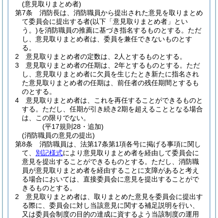
(意見取りまとめ者)
第7条
消防長は、消防職員から提出された意見を取りまとめ
て委員会に提出する者
(以下「意見取りまとめ者」とい
う。)
を消防職員の推薦に基づき指名するものとする。
ただ
し、意見取りまとめ者は、委員を兼任できないものとす
る。
2
意見取りまとめ者の定数は、2人とするものとする。
3
意見取りまとめ者の任期は、2年とするものとする。
ただ
し、意見取りまとめ者に欠員を生じたとき新たに指名され
た意見取りまとめ者の任期は、前任者の残任期間とするも
のとする。
4
意見取りまとめ者は、これを再任することができるものと
する。
ただし、任期が引き続き2期を超えることとなる場合
は、この限りでない。
(平17規則28・追加)
(消防職員の意見の提出)
第8条
消防職員は、法第17条第1項各号に掲げる事項に関し
て、
別記様式
により意見取りまとめ者を経由して委員会に
意見を提出することができるものとする。
ただし、消防職
員が意見取りまとめ者を経由することに支障があると考え
る場合においては、直接委員会に意見を提出することがで
きるものとする。
2
意見取りまとめ者は、取りまとめた意見を委員会に提出す
る際に、委員会に対し当該意見に関する補足説明を行い、
又は委員会制度の目的の達成に資するよう当該制度の運用