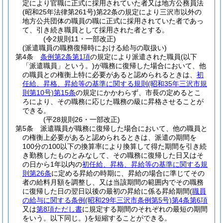
定により官職に正式に採用されていた者又は地方公務員法
(昭和25年法律第261号)
第22条の規定により三沢市以外の
地方公共団体の職員の職に正式に採用されていた者であっ
て、引き続き職員として採用された者とする。
(令2規則11・一部改正)
(派遣職員の職務復帰時における給与の取扱い)
第4条
条例第2条第1項
の規定により派遣された職員
(以下
「派遣職員」という。)
が職務に復帰した場合において、他
の職員との権衡上特に必要があると認められるときは、
初
任給、昇格、昇給等の基準に関する規則
(昭和35年三沢市規
則第10号)
第15条
の規定にかかわらず、市長の定めるとこ
ろにより、その職務に応じた職務の級に昇格させることが
できる。
(平28規則26・一部改正)
第5条
派遣職員が職務に復帰した場合において、他の職員と
の権衡上必要があると認められるときは、派遣の期間を
100分の100以下の換算率により換算して得た期間を引き続
き勤務したものとみなして、その職務に復帰した日又はそ
の日から1年以内の
初任給、昇格、昇給等の基準に関する規
則第26条
に定める昇給の時期に、昇給の場合に準じてその
者の給料月額を調整し、又は当該期間の範囲内でその職務
に復帰した日の翌日以後の最初の昇給に係る昇給期間
(
職員
の給与に関する条例
(昭和29年三沢市条例第5号)
第4条第6項
又は
第8項ただし書
に規定する期間のそれぞれの最短の期間
をいう。以下同じ。)
を短縮することができる。