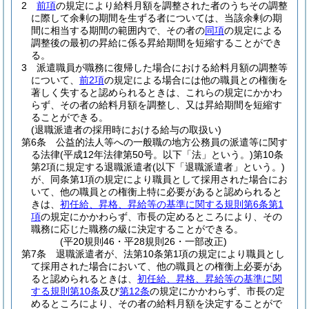
2
前項
の規定により給料月額を調整された者のうちその調整
に際して余剰の期間を生ずる者については、当該余剰の期
間に相当する期間の範囲内で、その者の
同項
の規定による
調整後の最初の昇給に係る昇給期間を短縮することができ
る。
3
派遣職員が職務に復帰した場合における給料月額の調整等
について、
前2項
の規定による場合には他の職員との権衡を
著しく失すると認められるときは、これらの規定にかかわ
らず、その者の給料月額を調整し、又は昇給期間を短縮す
ることができる。
(退職派遣者の採用時における給与の取扱い)
第6条
公益的法人等への一般職の地方公務員の派遣等に関す
る法律
(平成12年法律第50号。以下「法」という。)
第10条
第2項に規定する退職派遣者
(以下「退職派遣者」という。)
が、同条第1項の規定により職員として採用された場合にお
いて、他の職員との権衡上特に必要があると認められると
きは、
初任給、昇格、昇給等の基準に関する規則第6条第1
項
の規定にかかわらず、市長の定めるところにより、その
職務に応じた職務の級に決定することができる。
(平20規則46・平28規則26・一部改正)
第7条
退職派遣者が、法第10条第1項の規定により職員とし
て採用された場合において、他の職員との権衡上必要があ
ると認められるときは、
初任給、昇格、昇給等の基準に関
する規則第10条
及び
第12条
の規定にかかわらず、市長の定
めるところにより、その者の給料月額を決定することがで