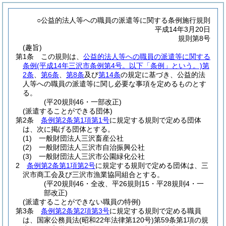
○公益的法人等への職員の派遣等に関する条例施行規則
平成14年3月20日
規則第8号
(趣旨)
第1条
この規則は、
公益的法人等への職員の派遣等に関する
条例
(平成14年三沢市条例第4号。以下「条例」という。)
第
2条
、
第6条
、
第8条
及び
第14条
の規定に基づき、公益的法
人等への職員の派遣等に関し必要な事項を定めるものとす
る。
(平20規則46・一部改正)
(派遣することができる団体)
第2条
条例第2条第1項第1号
に規定する規則で定める団体
は、次に掲げる団体とする。
(1)
一般財団法人三沢畜産公社
(2)
一般財団法人三沢市自治振興公社
(3)
一般財団法人三沢市公園緑化公社
2
条例第2条第1項第2号
に規定する規則で定める団体は、三
沢市商工会及び三沢市漁業協同組合とする。
(平20規則46・全改、平26規則15・平28規則4・一
部改正)
(派遣することができない職員の特例)
第3条
条例第2条第2項第3号
に規定する規則で定める職員
は、国家公務員法
(昭和22年法律第120号)
第59条第1項の規