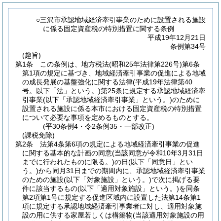
○三沢市承認地域経済牽引事業のために設置される施設
に係る固定資産税の特別措置に関する条例
平成19年12月21日
条例第34号
(趣旨)
第1条
この条例は、地方税法
(昭和25年法律第226号)
第6条
第1項の規定に基づき、地域経済牽引事業の促進による地域
の成長発展の基盤強化に関する法律
(平成19年法律第40
号。以下「法」という。)
第25条に規定する承認地域経済牽
引事業
(以下「承認地域経済牽引事業」という。)
のために
設置される施設に係る本市における固定資産税の特別措置
について必要な事項を定めるものとする。
(平30条例4・令2条例35・一部改正)
(課税免除)
第2条
法第4条第6項の規定による地域経済牽引事業の促進
に関する基本的な計画の同意
(当該同意が令和10年3月31日
までに行われたものに限る。)
の日
(以下「同意日」とい
う。)
から同月31日までの期間内に、承認地域経済牽引事業
のための施設
(以下「対象施設」という。)
で次に掲げる要
件に該当するもの
(以下「適用対象施設」という。)
を同条
第2項第1号に規定する促進区域内に設置した法第14条第1
項に規定する承認地域経済牽引事業者に対し、適用対象施
設の用に供する家屋若しくは構築物
(当該適用対象施設の用