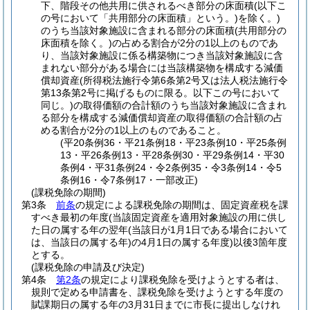
下、階段その他共用に供されるべき部分の床面積
(以下こ
の号において「共用部分の床面積」という。)
を除く。)
のうち当該対象施設に含まれる部分の床面積
(共用部分の
床面積を除く。)
の占める割合が2分の1以上のものであ
り、当該対象施設に係る構築物につき当該対象施設に含
まれない部分がある場合には当該構築物を構成する減価
償却資産
(所得税法施行令第6条第2号又は法人税法施行令
第13条第2号に掲げるものに限る。以下この号において
同じ。)
の取得価額の合計額のうち当該対象施設に含まれ
る部分を構成する減価償却資産の取得価額の合計額の占
める割合が2分の1以上のものであること。
(平20条例36・平21条例18・平23条例10・平25条例
13・平26条例13・平28条例30・平29条例14・平30
条例4・平31条例24・令2条例35・令3条例14・令5
条例16・令7条例17・一部改正)
(課税免除の期間)
第3条
前条
の規定による課税免除の期間は、固定資産税を課
すべき最初の年度
(当該固定資産を適用対象施設の用に供し
た日の属する年の翌年
(当該日が1月1日である場合において
は、当該日の属する年)
の4月1日の属する年度)
以後3箇年度
とする。
(課税免除の申請及び決定)
第4条
第2条
の規定により課税免除を受けようとする者は、
規則で定める申請書を、課税免除を受けようとする年度の
賦課期日の属する年の3月31日までに市長に提出しなけれ