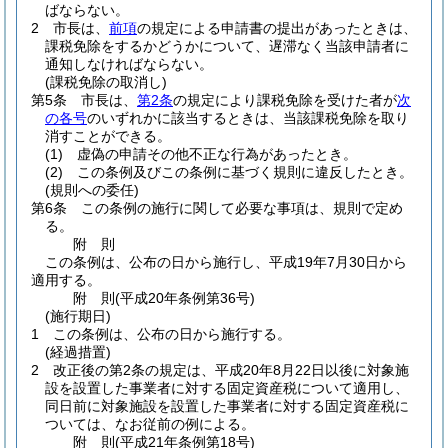
ばならない。
2
市長は、
前項
の規定による申請書の提出があったときは、
課税免除をするかどうかについて、遅滞なく当該申請者に
通知しなければならない。
(課税免除の取消し)
第5条
市長は、
第2条
の規定により課税免除を受けた者が
次
の各号
のいずれかに該当するときは、当該課税免除を取り
消すことができる。
(1)
虚偽の申請その他不正な行為があったとき。
(2)
この条例及びこの条例に基づく規則に違反したとき。
(規則への委任)
第6条
この条例の施行に関して必要な事項は、規則で定め
る。
附
則
この条例は、公布の日から施行し、平成19年7月30日から
適用する。
附
則
(平成20年
条例第36号)
(施行期日)
1
この条例は、公布の日から施行する。
(経過措置)
2
改正後の第2条の規定は、平成20年8月22日以後に対象施
設を設置した事業者に対する固定資産税について適用し、
同日前に対象施設を設置した事業者に対する固定資産税に
ついては、なお従前の例による。
附
則
(平成21年
条例第18号)