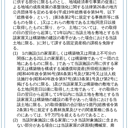
に供する部分に限るものとし、地域経済牽引事業の促進に
よる地域の成長発展の基盤強化に関する法律第26条の地方
公共団体等を定める省令
(平成19年総務省令第94号。以下
「総務省令」という。)
第3条第2号に規定する事務所等に係
るものを除く。)
又はこれらの敷地である土地
(同意日以後
に取得したものに限り、かつ、土地については、その取得
の日の翌日から起算して1年以内に当該土地を敷地とする当
該家屋又は構築物の建設の着手があった場合における当該
土地に限る。)
に対して課する固定資産税の課税を免除す
る。
(1)
1の施設
(1の家屋若しくは構築物又は用途上不可分の
関係にある2以上の家屋若しくは構築物であって一団の土
地にあるものに限る。)
であって当該施設の用に供する家
屋又は構築物を構成する減価償却資産
(所得税法施行令
(昭和40年政令第96号)
第6条第1号及び第2号又は法人税
法施行令
(昭和40年政令第97号)
第13条第1号及び第2号に
掲げるものに限る。)
及び当該家屋又は構築物の敷地であ
る土地
(同意日以後に取得した土地であって、その取得の
日の翌日から起算して1年以内に当該土地を敷地とする当
該家屋又は構築物の建設の着手があった場合における当
該土地に限る。)
の取得価額の合計額が1億円
(総務省令第
2条第1号に規定する農林漁業及びその関連業種に係るも
のにあっては、5千万円)
を超えるものであること。
(2)
当該対象施設に係る家屋につき当該対象施設に含まれ
ない部分がある場合には当該家屋の床面積
(機械室、廊