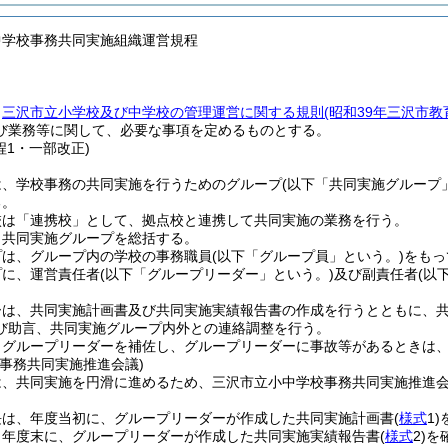
中学校事務共同実施組織運営規程
、
三沢市立小学校及び中学校の管理運営に関する規則
(昭和39年三沢市教
び業務等に関して、必要な事項を定めるものとする。
程1・一部改正)
は、学校事務の共同実施を行うためのグループ
(以下「共同実施グループ
る。
校は「連携校」として、拠点校と連携して共同実施の業務を行う。
、共同実施グループを総括する。
プは、グループ内の学校の事務職員
(以下「グループ員」という。)
をもっ
プに、運営責任者
(以下「グループリーダー」という。)
及び副責任者
(以
ーは、共同実施計画書及び共同実施実績報告書の作成を行うとともに、
び助言、共同実施グループ内外との連絡調整を行う。
、グループリーダーを補佐し、グループリーダーに事故等があるときは
事務共同実施推進会議)
は、共同実施を円滑に進めるため、三沢市立小中学校事務共同実施推進
長は、年度当初に、グループリーダーが作成した共同実施計画書
(
様式
1)
、年度末に、グループリーダーが作成した共同実施実績報告書
(
様式
2)
を