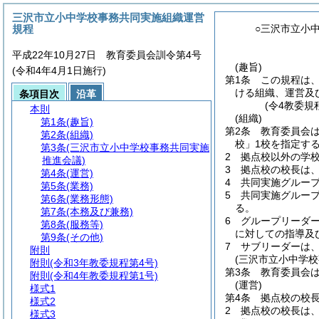
三沢市立小中学校事務共同実施組織運営
規程
○三沢市立小
平成22年10月27日 教育委員会訓令第4号
(趣旨)
(令和4年4月1日施行)
第1条
この規程は
ける組織、運営及
条項目次
沿革
(令4教委規
本則
(組織)
第1条
(趣旨)
第2条
教育委員会
第2条
(組織)
校」1校を指定す
第3条
(三沢市立小中学校事務共同実施
2
拠点校以外の学
推進会議)
3
拠点校の校長は
第4条
(運営)
4
共同実施グルー
第5条
(業務)
5
共同実施グルー
第6条
(業務形態)
る。
第7条
(本務及び兼務)
6
グループリーダ
第8条
(服務等)
に対しての指導及
第9条
(その他)
7
サブリーダーは
附則
(三沢市立小中学校
附則
(令和3年教委規程第4号)
第3条
教育委員会
附則
(令和4年教委規程第1号)
(運営)
様式1
第4条
拠点校の校
様式2
2
拠点校の校長は
様式3