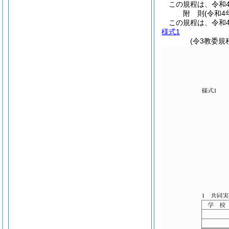
この規程は、令和
附
則
(令和4
この規程は、令和
様式1
(令3教委規