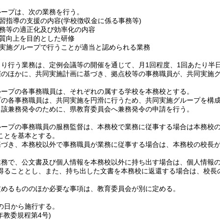
ループは、次の業務を行う。
習指導の支援の内容
(学校徴収金に係る事務等)
務等の適正化及び効率化の内容
質向上を目的とした研修
実施グループで行うことが適当と認められる業務
より行う業務は、定例会議等の開催を通じて、月1回程度、1回あたり半
催のほかに、共同実施計画に基づき、拠点校等の事務職員が、共同実施
ループの各事務職員は、それぞれの属する学校を本務校とする。
プの各事務職員は、共同実施を円滑に行うため、共同実施グループを構
当該兼務発令のために、県教育委員会へ兼務発令の申請を行う。
ループの事務職員の服務監督は、本務校で業務に従事する場合は本務校
ことを基本とする。
基づき、本務校以外で事務職員が業務に従事する場合は、本務校の校長
業務で、公文書及び個人情報を本務校以外に持ち出す場合は、個人情報
得ることとし、また、持ち出した文書を本務校に返還する場合は、校長
定めるもののほか必要な事項は、教育委員会が別に定める。
の日から施行する。
年
教委規程第4号)