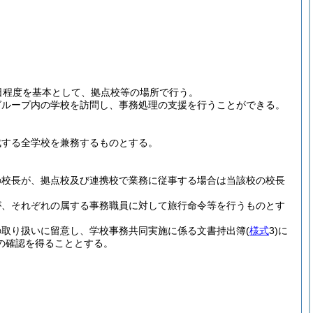
日程度を基本として、拠点校等の場所で行う。
グループ内の学校を訪問し、事務処理の支援を行うことができる。
成する全学校を兼務するものとする。
の校長が、拠点校及び連携校で業務に従事する場合は当該校の校長
が、それぞれの属する事務職員に対して旅行命令等を行うものとす
の取り扱いに留意し、学校事務共同実施に係る文書持出簿
(
様式
3)
に
の確認を得ることとする。