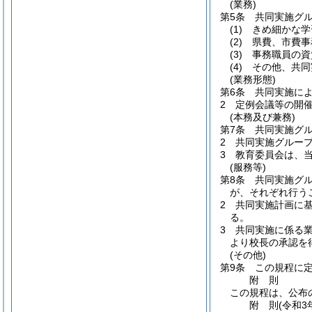
(業務)
第5条
共同実施グ
(1)
きめ細かな学
(2)
県費、市費事
(3)
事務職員の資
(4)
その他、共同
(業務形態)
第6条
共同実施に
2
定例会議等の開
(本務及び兼務)
第7条
共同実施グ
2
共同実施グルー
3
教育委員会は、
(服務等)
第8条
共同実施グ
が、それぞれ行う
2
共同実施計画に
る。
3
共同実施に係る
より校長の承認を
(その他)
第9条
この規程に
附
則
この規程は、公布
附
則
(令和3