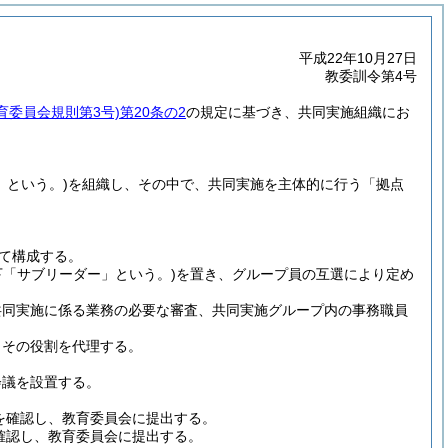
平成22年10月27日
教委訓令第4号
育委員会規則第3号)
第20条の2
の規定に基づき、共同実施組織にお
」という。)
を組織し、その中で、共同実施を主体的に行う「拠点
て構成する。
下「サブリーダー」という。)
を置き、グループ員の互選により定め
共同実施に係る業務の必要な審査、共同実施グループ内の事務職員
、その役割を代理する。
会議を設置する。
を確認し、教育委員会に提出する。
確認し、教育委員会に提出する。