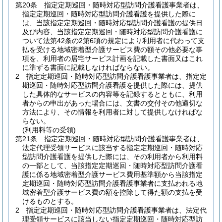
第20条
指定定期巡回・随時対応型訪問介護看護事業者は、
指定定期巡回・随時対応型訪問介護看護を提供した際に
は、当該指定定期巡回・随時対応型訪問介護看護の提供日
及び内容、当該指定定期巡回・随時対応型訪問介護看護に
ついて法第42条の2第6項の規定により利用者に代わって支
払を受ける地域密着型介護サービス費の額その他必要な事
項を、利用者の居宅サービス計画を記載した書面又はこれ
に準ずる書面に記載しなければならない。
2
指定定期巡回・随時対応型訪問介護看護事業者は、指定定
期巡回・随時対応型訪問介護看護を提供した際には、提供
した具体的なサービスの内容等を記録するとともに、利用
者からの申出があった場合には、文書の交付その他適切な
方法により、その情報を利用者に対して提供しなければな
らない。
(利用料等の受領)
第21条
指定定期巡回・随時対応型訪問介護看護事業者は、
法定代理受領サービスに該当する指定定期巡回・随時対応
型訪問介護看護を提供した際には、その利用者から利用料
の一部として、当該指定定期巡回・随時対応型訪問介護看
護に係る地域密着型介護サービス費用基準額から当該指定
定期巡回・随時対応型訪問介護看護事業者に支払われる地
域密着型介護サービス費の額を控除して得た額の支払を受
けるものとする。
2
指定定期巡回・随時対応型訪問介護看護事業者は、法定代
理受領サービスに該当しない指定定期巡回・随時対応型訪