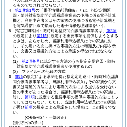
への記録を出力することにより文書を作成することができ
るものでなければならない。
4
第2項第1号
の「電子情報処理組織」とは、指定定期巡
回・随時対応型訪問介護看護事業者の使用に係る電子計算
機と、利用申込者又はその家族の使用に係る電子計算機と
を電気通信回線で接続した電子情報処理組織をいう。
5
指定定期巡回・随時対応型訪問介護看護事業者は、
第2項
の規定により
第1項
に規定する重要事項を提供しようとする
ときは、あらかじめ、当該利用申込者又はその家族に対
し、その用いる次に掲げる電磁的方法の種類及び内容を示
し、文書又は電磁的方法による承諾を得なければならな
い。
(1)
第2項各号
に規定する方法のうち指定定期巡回・随時
対応型訪問介護看護事業者が使用するもの
(2)
ファイルへの記録の方式
6
前項
の規定による承諾を得た指定定期巡回・随時対応型訪
問介護看護事業者は、当該利用申込者又はその家族から文
書又は電磁的方法により電磁的方法による提供を受けない
旨の申出があった場合は、当該利用申込者又はその家族に
対し、
第1項
に規定する重要事項の提供を電磁的方法によっ
てしてはならない。
ただし、当該利用申込者又はその家族
が再び
前項
の規定による承諾をした場合は、この限りでな
い。
(令6条例24・一部改正)
(提供拒否の禁止)