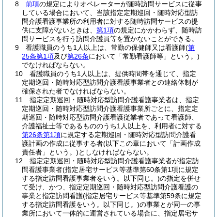
8
前項
の規定によりオペレーターが随時訪問サービスに従事
している場合において、当該指定定期巡回・随時対応型訪
問介護看護事業所の利用者に対する随時訪問サービスの提
供に支障がないときは、
第1項
の規定にかかわらず、随時訪
問サービスを行う訪問介護員等を置かないことができる。
9
看護職員のうち1人以上は、常勤の保健師又は看護師
(
第
25条第1項
及び
第26条
において「常勤看護師等」という。)
でなければならない。
10
看護職員のうち1人以上は、提供時間帯を通じて、指定
定期巡回・随時対応型訪問介護看護事業者との連絡体制が
確保された者でなければならない。
11
指定定期巡回・随時対応型訪問介護看護事業者は、指定
定期巡回・随時対応型訪問介護看護事業所ごとに、指定定
期巡回・随時対応型訪問介護看護従業者であって看護師、
介護福祉士等であるもののうち1人以上を、利用者に対する
第26条第1項
に規定する定期巡回・随時対応型訪問介護看
護計画の作成に従事する者
(以下この章において「計画作成
責任者」という。)
としなければならない。
12
指定定期巡回・随時対応型訪問介護看護事業者が指定訪
問看護事業者
(指定居宅サービス等基準第60条第1項に規定
する指定訪問看護事業者をいう。以下同じ。)
の指定を併せ
て受け、かつ、指定定期巡回・随時対応型訪問介護看護の
事業と指定訪問看護
(指定居宅サービス等基準第59条に規定
する指定訪問看護をいう。以下同じ。)
の事業とが同一の事
業所において一体的に運営されている場合に、指定居宅サ