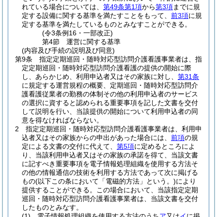
れている場合については、
第49条第1項
から
第3項
までに規
定する設備に関する基準を満たすことをもって、
前3項
に規
定する基準を満たしているものとみなすことができる。
(令3条例16・一部改正)
第4節
運営に関する基準
(内容及び手続の説明及び同意)
第9条
指定定期巡回・随時対応型訪問介護看護事業者は、指
定定期巡回・随時対応型訪問介護看護の提供の開始に際
し、あらかじめ、利用申込者又はその家族に対し、
第31条
に規定する運営規程の概要、定期巡回・随時対応型訪問介
護看護従業者の勤務の体制その他の利用申込者のサービス
の選択に資すると認められる重要事項を記した文書を交付
して説明を行い、当該提供の開始について利用申込者の同
意を得なければならない。
2
指定定期巡回・随時対応型訪問介護看護事業者は、利用申
込者又はその家族からの申出があった場合には、
前項
の規
定による文書の交付に代えて、
第5項
に定めるところによ
り、当該利用申込者又はその家族の承諾を得て、当該文書
に記すべき重要事項を電子情報処理組織を使用する方法そ
の他の情報通信の技術を利用する方法であって次に掲げる
もの
(以下この条において「電磁的方法」という。)
により
提供することができる。
この場合において、当該指定定期
巡回・随時対応型訪問介護看護事業者は、当該文書を交付
したものとみなす。
(1)
電子情報処理組織を使用する方法のうち
ア
又は
イ
に掲