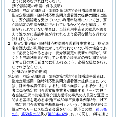
ように努めなければならない。
(要介護認定の申請に係る援助)
第13条
指定定期巡回・随時対応型訪問介護看護事業者は、
指定定期巡回・随時対応型訪問介護看護の提供の開始に際
し、要介護認定を受けていない利用申込者については、要
介護認定の申請が既に行われているかどうかを確認し、申
請が行われていない場合は、当該利用申込者の意思を踏ま
えて速やかに当該申請が行われるよう必要な援助を行わな
ければならない。
2
指定定期巡回・随時対応型訪問介護看護事業者は、指定居
宅介護支援が利用者に対して行われていない等の場合であ
って必要と認めるときは、要介護認定の更新の申請が、遅
くとも当該利用者が受けている要介護認定の有効期間が終
了する日の30日前までに行われるよう、必要な援助を行わ
なければならない。
(心身の状況等の把握)
第14条
指定定期巡回・随時対応型訪問介護看護事業者は、
指定定期巡回・随時対応型訪問介護看護の提供に当たって
は、計画作成責任者による利用者の面接によるほか、利用
者に係る指定居宅介護支援事業者が開催するサービス担当
者会議
(三沢市指定居宅介護支援等の事業の人員及び運営に
関する基準を定める条例
(平成30年三沢市条例第8号。以下
「指定居宅介護支援等基準条例」という。)
第15条第9号に
規定するサービス担当者会議をいう。以下この章、
第59条
の6
、
第59条の28
及び
第59条の29
において同じ。)
等を通じ