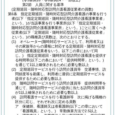
(令3条例16・令6条例24・一部改正)
第2節
人員に関する基準
(定期巡回・随時対応型訪問介護看護従業者の員数)
第6条
指定定期巡回・随時対応型訪問介護看護の事業を行う
者
(以下「指定定期巡回・随時対応型訪問介護看護事業者」
という。)
が当該事業を行う事業所
(以下「指定定期巡回・
随時対応型訪問介護看護事業所」という。)
ごとに置くべき
従業者
(以下「定期巡回・随時対応型訪問介護看護従業者」
という。)
の職種及び員数は、次のとおりとする。
(1)
オペレーター
(随時対応サービスとして、利用者又は
その家族等からの通報に対応する定期巡回・随時対応型
訪問介護看護従業者をいう。以下この章において同
じ。)
指定定期巡回・随時対応型訪問介護看護を提供す
る時間帯
(以下この条において「提供時間帯」という。)
を通じて1以上確保されるために必要な数以上
(2)
定期巡回サービスを行う訪問介護員等 交通事情、訪
問頻度等を勘案し、利用者に適切に定期巡回サービスを
提供するために必要な数以上
(3)
随時訪問サービスを行う訪問介護員等 提供時間帯を
通じて、随時訪問サービスの提供に当たる訪問介護員等
が1以上確保されるために必要な数以上
(4)
訪問看護サービスを行う看護師等 次に掲げる職種の
区分に応じ、それぞれ次に定める員数
ア
保健師、看護師又は准看護師
(以下この章において
「看護職員」という。)
常勤換算方法で2.5以上