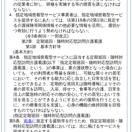
の従業者に対し、研修を実施する等の措置を講じなければ
ならない。
4
指定地域密着型サービス事業者は、指定地域密着型サービ
スを提供するにあたっては、法第118条の2第1項に規定す
る介護保険等関係情報その他必要な情報を活用し、適切か
つ有効に行うよう努めなければならない。
(令3条例16・一部改正)
第2章
定期巡回・随時対応型訪問介護看護
第1節
基本方針等
(基本方針)
第4条
指定地域密着型サービスに該当する定期巡回・随時対
応型訪問介護看護
(以下「指定定期巡回・随時対応型訪問介
護看護」という。)
の事業は、要介護状態となった場合にお
いても、その利用者が尊厳を保持し、可能な限りその居宅
において、その有する能力に応じ自立した日常生活を営む
ことができるよう、定期的な巡回又は随時通報によりその
者の居宅を訪問し、入浴、排せつ、食事等の介護、日常生
活上の緊急時の対応その他の安心してその居宅において生
活を送ることができるようにするための援助を行うととも
に、その療養生活を支援し、心身の機能の維持回復を目指
すものでなければならない。
(指定定期巡回・随時対応型訪問介護看護)
第5条
前条
に規定する援助等を行うため、指定定期巡回・随
時対応型訪問介護看護においては、次に掲げるサービスを
提供するものとする。