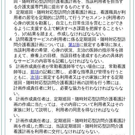
回・随時対応型訪問介護看護計画を、当該利用者を担当す
る介護支援専門員に提出するものとする。
3
定期巡回・随時対応型訪問介護看護計画は、看護職員が利
用者の居宅を定期的に訪問して行うアセスメント
(利用者の
心身の状況を勘案し、自立した日常生活を営むことができ
るように支援する上で解決すべき課題を把握することをい
う。)
の結果を踏まえ、作成しなければならない。
4
訪問看護サービスの利用者に係る定期巡回・随時対応型訪
問介護看護計画については、
第1項
に規定する事項に加え、
当該利用者の希望、心身の状況、主治の医師の指示等を踏
まえて、療養上の目標、当該目標を達成するための具体的
なサービスの内容等を記載しなければならない。
5
計画作成責任者が常勤看護師等でない場合には、常勤看護
師等は、
前項
の記載に際し、必要な指導及び管理を行うと
ともに、
次項
に規定する利用者又はその家族に対する定期
巡回・随時対応型訪問介護看護計画の説明を行う際には、
計画作成責任者に対し、必要な協力を行わなければならな
い。
6
計画作成責任者は、定期巡回・随時対応型訪問介護看護計
画の作成に当たっては、その内容について利用者又はその
家族に対して説明し、利用者の同意を得なければならな
い。
7
計画作成責任者は、定期巡回・随時対応型訪問介護看護計
画を作成した際には、当該定期巡回・随時対応型訪問介護
看護計画を利用者に交付しなければならない。