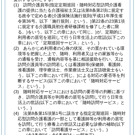
(1)
訪問介護員等
(指定定期巡回・随時対応型訪問介護看
護の提供に当たる介護福祉士又は法第8条第2項に規定す
る政令で定める者
(介護保険法施行規則
(平成11年厚生省
令第36号。以下「施行規則」という。)
第22条の23第1項
に規定する介護職員初任者研修課程を修了した者に限
る。)
をいう。以下この章において同じ。)
が、定期的に
利用者の居宅を巡回して行う日常生活上の世話
(以下この
章において「定期巡回サービス」という。)
(2)
あらかじめ利用者の心身の状況、その置かれている環
境等を把握した上で、随時、利用者又はその家族等から
の通報を受け、通報内容等を基に相談援助を行い、又は
訪問介護員等の訪問若しくは看護師等
(保健師、看護師、
准看護師、理学療法士、作業療法士又は言語聴覚士をい
う。以下この章において同じ。)
による対応の要否等を判
断するサービス
(以下この章において「随時対応サービ
ス」という。)
(3)
随時対応サービスにおける訪問の要否等の判断に基づ
き、訪問介護員等が利用者の居宅を訪問して行う日常生
活上の世話
(以下この章において「随時訪問サービス」と
いう。)
(4)
法第8条第15項第1号に該当する指定定期巡回・随時対
応型訪問介護看護の一部として看護師等が利用者の居宅
を訪問して行う療養上の世話又は必要な診療の補助
(以下
この章において「訪問看護サービス」という。)