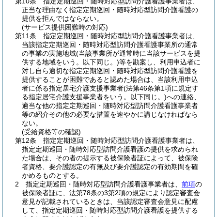
第10条
指定定期巡回・随時対応型訪問介護看護事業者は、
正当な理由なく指定定期巡回・随時対応型訪問介護看護の
提供を拒んではならない。
(サービス提供困難時の対応)
第11条
指定定期巡回・随時対応型訪問介護看護事業者は、
当該指定定期巡回・随時対応型訪問介護看護事業所の通常
の事業の実施地域
(当該事業所が通常時に当該サービスを提
供する地域をいう。以下同じ。)
等を勘案し、利用申込者に
対し自ら適切な指定定期巡回・随時対応型訪問介護看護を
提供することが困難であると認めた場合は、当該利用申込
者に係る指定居宅介護支援事業者
(法第46条第1項に規定す
る指定居宅介護支援事業者をいう。以下同じ。)
への連絡、
適当な他の指定定期巡回・随時対応型訪問介護看護事業者
等の紹介その他の必要な措置を速やかに講じなければなら
ない。
(受給資格等の確認)
第12条
指定定期巡回・随時対応型訪問介護看護事業者は、
指定定期巡回・随時対応型訪問介護看護の提供を求められ
た場合は、その者の提示する被保険者証によって、被保険
者資格、要介護認定の有無及び要介護認定の有効期間を確
かめるものとする。
2
指定定期巡回・随時対応型訪問介護看護事業者は、
前項
の
被保険者証に、法第78条の3第2項の規定により認定審査会
意見が記載されているときは、当該認定審査会意見に配慮
して、指定定期巡回・随時対応型訪問介護看護を提供する