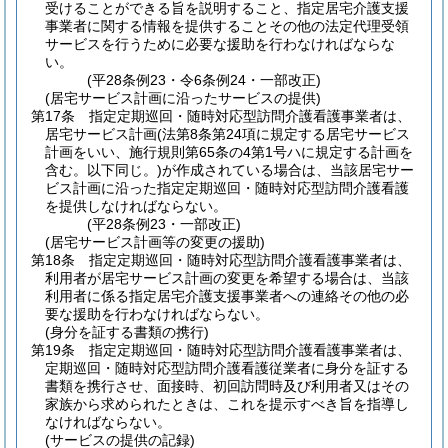
受けることができる旨を説明すること、指定居宅介護支援
事業者に関する情報を提供することその他の法定代理受領
サービスを行うために必要な援助を行わなければならな
い。
(平28条例23・令6条例24・一部改正)
(居宅サービス計画に沿ったサービスの提供)
第17条
指定定期巡回・随時対応型訪問介護看護事業者は、
居宅サービス計画
(法第8条第24項に規定する居宅サービス
計画をいい、施行規則第65条の4第1号ハに規定する計画を
含む。以下同じ。)
が作成されている場合は、当該居宅サー
ビス計画に沿った指定定期巡回・随時対応型訪問介護看護
を提供しなければならない。
(平28条例23・一部改正)
(居宅サービス計画等の変更の援助)
第18条
指定定期巡回・随時対応型訪問介護看護事業者は、
利用者が居宅サービス計画の変更を希望する場合は、当該
利用者に係る指定居宅介護支援事業者への連絡その他の必
要な援助を行わなければならない。
(身分を証する書類の携行)
第19条
指定定期巡回・随時対応型訪問介護看護事業者は、
定期巡回・随時対応型訪問介護看護従業者に身分を証する
書類を携行させ、面接時、初回訪問時及び利用者又はその
家族から求められたときは、これを提示すべき旨を指導し
なければならない。
(サービスの提供の記録)