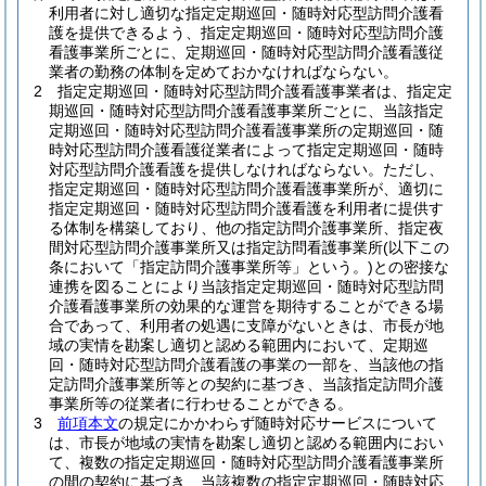
利用者に対し適切な指定定期巡回・随時対応型訪問介護看
護を提供できるよう、指定定期巡回・随時対応型訪問介護
看護事業所ごとに、定期巡回・随時対応型訪問介護看護従
業者の勤務の体制を定めておかなければならない。
2
指定定期巡回・随時対応型訪問介護看護事業者は、指定定
期巡回・随時対応型訪問介護看護事業所ごとに、当該指定
定期巡回・随時対応型訪問介護看護事業所の定期巡回・随
時対応型訪問介護看護従業者によって指定定期巡回・随時
対応型訪問介護看護を提供しなければならない。
ただし、
指定定期巡回・随時対応型訪問介護看護事業所が、適切に
指定定期巡回・随時対応型訪問介護看護を利用者に提供す
る体制を構築しており、他の指定訪問介護事業所、指定夜
間対応型訪問介護事業所又は指定訪問看護事業所
(以下この
条において「指定訪問介護事業所等」という。)
との密接な
連携を図ることにより当該指定定期巡回・随時対応型訪問
介護看護事業所の効果的な運営を期待することができる場
合であって、利用者の処遇に支障がないときは、市長が地
域の実情を勘案し適切と認める範囲内において、定期巡
回・随時対応型訪問介護看護の事業の一部を、当該他の指
定訪問介護事業所等との契約に基づき、当該指定訪問介護
事業所等の従業者に行わせることができる。
3
前項本文
の規定にかかわらず随時対応サービスについて
は、市長が地域の実情を勘案し適切と認める範囲内におい
て、複数の指定定期巡回・随時対応型訪問介護看護事業所
の間の契約に基づき、当該複数の指定定期巡回・随時対応