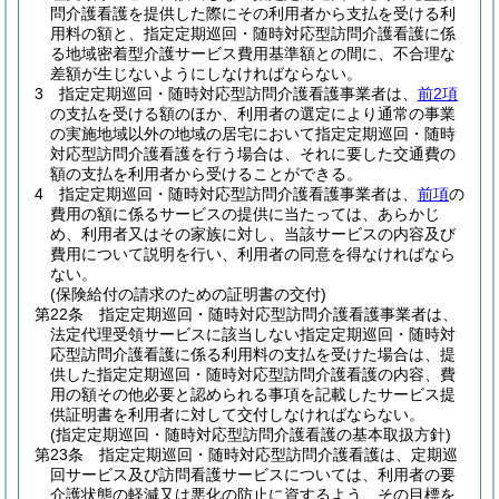
問介護看護を提供した際にその利用者から支払を受ける利
用料の額と、指定定期巡回・随時対応型訪問介護看護に係
る地域密着型介護サービス費用基準額との間に、不合理な
差額が生じないようにしなければならない。
3
指定定期巡回・随時対応型訪問介護看護事業者は、
前2項
の支払を受ける額のほか、利用者の選定により通常の事業
の実施地域以外の地域の居宅において指定定期巡回・随時
対応型訪問介護看護を行う場合は、それに要した交通費の
額の支払を利用者から受けることができる。
4
指定定期巡回・随時対応型訪問介護看護事業者は、
前項
の
費用の額に係るサービスの提供に当たっては、あらかじ
め、利用者又はその家族に対し、当該サービスの内容及び
費用について説明を行い、利用者の同意を得なければなら
ない。
(保険給付の請求のための証明書の交付)
第22条
指定定期巡回・随時対応型訪問介護看護事業者は、
法定代理受領サービスに該当しない指定定期巡回・随時対
応型訪問介護看護に係る利用料の支払を受けた場合は、提
供した指定定期巡回・随時対応型訪問介護看護の内容、費
用の額その他必要と認められる事項を記載したサービス提
供証明書を利用者に対して交付しなければならない。
(指定定期巡回・随時対応型訪問介護看護の基本取扱方針)
第23条
指定定期巡回・随時対応型訪問介護看護は、定期巡
回サービス及び訪問看護サービスについては、利用者の要
介護状態の軽減又は悪化の防止に資するよう、その目標を