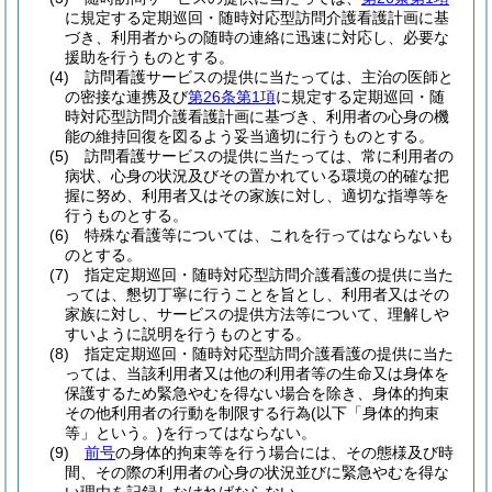
に規定する定期巡回・随時対応型訪問介護看護計画に基
づき、利用者からの随時の連絡に迅速に対応し、必要な
援助を行うものとする。
(4)
訪問看護サービスの提供に当たっては、主治の医師と
の密接な連携及び
第26条第1項
に規定する定期巡回・随
時対応型訪問介護看護計画に基づき、利用者の心身の機
能の維持回復を図るよう妥当適切に行うものとする。
(5)
訪問看護サービスの提供に当たっては、常に利用者の
病状、心身の状況及びその置かれている環境の的確な把
握に努め、利用者又はその家族に対し、適切な指導等を
行うものとする。
(6)
特殊な看護等については、これを行ってはならないも
のとする。
(7)
指定定期巡回・随時対応型訪問介護看護の提供に当た
っては、懇切丁寧に行うことを旨とし、利用者又はその
家族に対し、サービスの提供方法等について、理解しや
すいように説明を行うものとする。
(8)
指定定期巡回・随時対応型訪問介護看護の提供に当た
っては、当該利用者又は他の利用者等の生命又は身体を
保護するため緊急やむを得ない場合を除き、身体的拘束
その他利用者の行動を制限する行為
(以下「身体的拘束
等」という。)
を行ってはならない。
(9)
前号
の身体的拘束等を行う場合には、その態様及び時
間、その際の利用者の心身の状況並びに緊急やむを得な