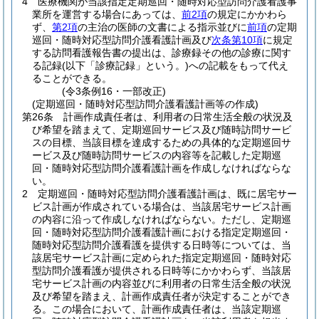
4
医療機関が当該指定定期巡回・随時対応型訪問介護看護事
業所を運営する場合にあっては、
前2項
の規定にかかわら
ず、
第2項
の主治の医師の文書による指示並びに
前項
の定期
巡回・随時対応型訪問介護看護計画及び
次条第10項
に規定
する訪問看護報告書の提出は、診療録その他の診療に関す
る記録
(以下「診療記録」という。)
への記載をもって代え
ることができる。
(令3条例16・一部改正)
(定期巡回・随時対応型訪問介護看護計画等の作成)
第26条
計画作成責任者は、利用者の日常生活全般の状況及
び希望を踏まえて、定期巡回サービス及び随時訪問サービ
スの目標、当該目標を達成するための具体的な定期巡回サ
ービス及び随時訪問サービスの内容等を記載した定期巡
回・随時対応型訪問介護看護計画を作成しなければならな
い。
2
定期巡回・随時対応型訪問介護看護計画は、既に居宅サー
ビス計画が作成されている場合は、当該居宅サービス計画
の内容に沿って作成しなければならない。
ただし、定期巡
回・随時対応型訪問介護看護計画における指定定期巡回・
随時対応型訪問介護看護を提供する日時等については、当
該居宅サービス計画に定められた指定定期巡回・随時対応
型訪問介護看護が提供される日時等にかかわらず、当該居
宅サービス計画の内容並びに利用者の日常生活全般の状況
及び希望を踏まえ、計画作成責任者が決定することができ
る。
この場合において、計画作成責任者は、当該定期巡