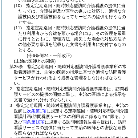
い理由を記録しなければならない。
(10)
指定定期巡回・随時対応型訪問介護看護の提供に当
たっては、介護技術及び医学の進歩に対応し、適切な介
護技術及び看護技術をもってサービスの提供を行うもの
とする。
(11)
指定定期巡回・随時対応型訪問介護看護の提供に当
たり利用者から合鍵を預かる場合には、その管理を厳重
に行うとともに、管理方法、紛失した場合の対処方法そ
の他必要な事項を記載した文書を利用者に交付するもの
とする。
(令6条例24・一部改正)
(主治の医師との関係)
第25条
指定定期巡回・随時対応型訪問介護看護事業所の常
勤看護師等は、主治の医師の指示に基づき適切な訪問看護
サービスが行われるよう必要な管理をしなければならな
い。
2
指定定期巡回・随時対応型訪問介護看護事業者は、訪問看
護サービスの提供の開始に際し、主治の医師による指示を
文書で受けなければならない。
3
指定定期巡回・随時対応型訪問介護看護事業者は、主治の
医師に
次条第1項
に規定する定期巡回・随時対応型訪問介護
看護計画
(訪問看護サービスの利用者に係るものに限る。)
及び
同条第10項
に規定する訪問看護報告書を提出し、訪問
看護サービスの提供に当たって主治の医師との密接な連携
を図らなければならない。