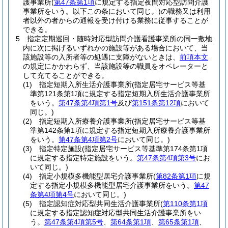
護事業所
(
第47条第1項
に規定する指定夜間対応型訪問介護
事業所をいう。以下この条において同じ。)
の職務又は利用
者以外の者からの通報を受け付ける業務に従事することが
できる。
5
指定定期巡回・随時対応型訪問介護看護事業所の同一敷地
内に次に掲げるいずれかの施設等がある場合において、当
該施設等の入所者等の処遇に支障がないときは、
前項本文
の規定にかかわらず、当該施設等の職員をオペレーターと
して充てることができる。
(1)
指定短期入所生活介護事業所
(指定居宅サービス等基
準第121条第1項に規定する指定短期入所生活介護事業所
をいう。
第47条第4項第1号
及び
第151条第12項
において
同じ。)
(2)
指定短期入所療養介護事業所
(指定居宅サービス等基
準第142条第1項に規定する指定短期入所療養介護事業所
をいう。
第47条第4項第2号
において同じ。)
(3)
指定特定施設
(指定居宅サービス等基準第174条第1項
に規定する指定特定施設をいう。
第47条第4項第3号
にお
いて同じ。)
(4)
指定小規模多機能型居宅介護事業所
(
第82条第1項
に規
定する指定小規模多機能型居宅介護事業所をいう。
第47
条第4項第4号
において同じ。)
(5)
指定認知症対応型共同生活介護事業所
(
第110条第1項
に規定する指定認知症対応型共同生活介護事業所をい
う。
第47条第4項第5号
、
第64条第1項
、
第65条第1項
、