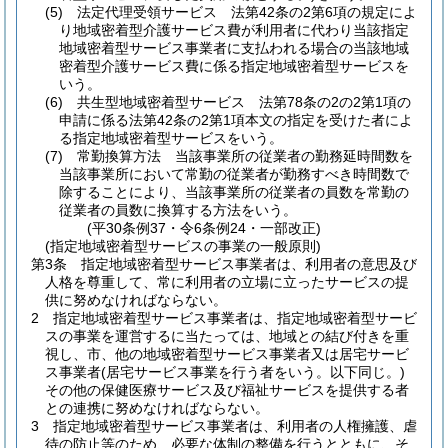
(5)
法定代理受領サービス 法第42条の2第6項の規定によ
り地域密着型介護サービス費が利用者に代わり当該指定
地域密着型サービス事業者に支払われる場合の当該地域
密着型介護サービス費に係る指定地域密着型サービスを
いう。
(6)
共生型地域密着型サービス 法第78条の2の2第1項の
申請に係る法第42条の2第1項本文の指定を受けた者によ
る指定地域密着型サービスをいう。
(7)
常勤換算方法 当該事業所の従業者の勤務延時間数を
当該事業所において常勤の従業者が勤務すべき時間数で
除することにより、当該事業所の従業者の員数を常勤の
従業者の員数に換算する方法をいう。
(平30条例37・令6条例24・一部改正)
(指定地域密着型サービスの事業の一般原則)
第3条
指定地域密着型サービス事業者は、利用者の意思及び
人格を尊重して、常に利用者の立場に立ったサービスの提
供に努めなければならない。
2
指定地域密着型サービス事業者は、指定地域密着型サービ
スの事業を運営するに当たっては、地域との結び付きを重
視し、市、他の地域密着型サービス事業者又は居宅サービ
ス事業者
(居宅サービス事業を行う者をいう。以下同じ。)
その他の保健医療サービス及び福祉サービスを提供する者
との連携に努めなければならない。
3
指定地域密着型サービス事業者は、利用者の人権擁護、虐
待の防止等のため、必要な体制の整備を行うとともに、そ