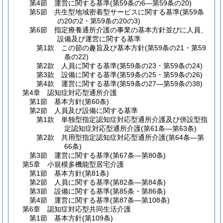
第4節
運営に関する基準
(第59条の6―第59条の20)
第5節
共生型地域密着型サービスに関する基準
(第59条
の20の2・第59条の20の3)
第6節
指定療養通所介護の事業の基本方針並びに人員、
設備及び運営に関する基準
第1款
この節の趣旨及び基本方針
(第59条の21・第59
条の22)
第2款
人員に関する基準
(第59条の23・第59条の24)
第3款
設備に関する基準
(第59条の25・第59条の26)
第4款
運営に関する基準
(第59条の27―第59条の38)
第4章
認知症対応型通所介護
第1節
基本方針
(第60条)
第2節
人員及び設備に関する基準
第1款
単独型指定認知症対応型通所介護及び併設型指
定認知症対応型通所介護
(第61条―第63条)
第2款
共用型指定認知症対応型通所介護
(第64条―第
66条)
第3節
運営に関する基準
(第67条―第80条)
第5章
小規模多機能型居宅介護
第1節
基本方針
(第81条)
第2節
人員に関する基準
(第82条―第84条)
第3節
設備に関する基準
(第85条・第86条)
第4節
運営に関する基準
(第87条―第108条)
第6章
認知症対応型共同生活介護
第1節
基本方針
(第109条)