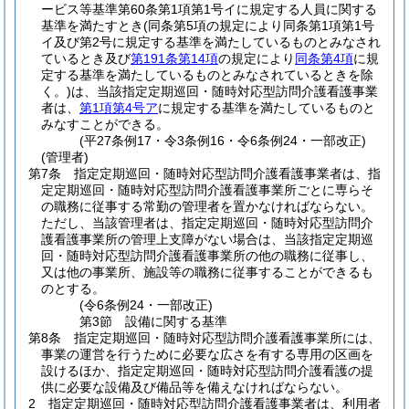
ービス等基準第60条第1項第1号イに規定する人員に関する
基準を満たすとき
(同条第5項の規定により同条第1項第1号
イ及び第2号に規定する基準を満たしているものとみなされ
ているとき及び
第191条第14項
の規定により
同条第4項
に規
定する基準を満たしているものとみなされているときを除
く。)
は、当該指定定期巡回・随時対応型訪問介護看護事業
者は、
第1項第4号ア
に規定する基準を満たしているものと
みなすことができる。
(平27条例17・令3条例16・令6条例24・一部改正)
(管理者)
第7条
指定定期巡回・随時対応型訪問介護看護事業者は、指
定定期巡回・随時対応型訪問介護看護事業所ごとに専らそ
の職務に従事する常勤の管理者を置かなければならない。
ただし、当該管理者は、指定定期巡回・随時対応型訪問介
護看護事業所の管理上支障がない場合は、当該指定定期巡
回・随時対応型訪問介護看護事業所の他の職務に従事し、
又は他の事業所、施設等の職務に従事することができるも
のとする。
(令6条例24・一部改正)
第3節
設備に関する基準
第8条
指定定期巡回・随時対応型訪問介護看護事業所には、
事業の運営を行うために必要な広さを有する専用の区画を
設けるほか、指定定期巡回・随時対応型訪問介護看護の提
供に必要な設備及び備品等を備えなければならない。
2
指定定期巡回・随時対応型訪問介護看護事業者は、利用者