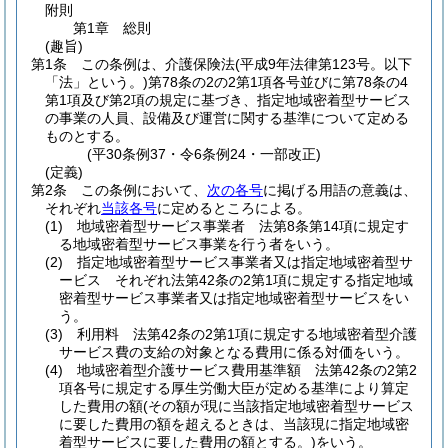
附則
第1章
総則
(趣旨)
第1条
この条例は、介護保険法
(平成9年法律第123号。以下
「法」という。)
第78条の2の2第1項各号並びに第78条の4
第1項及び第2項の規定に基づき、指定地域密着型サービス
の事業の人員、設備及び運営に関する基準について定める
ものとする。
(平30条例37・令6条例24・一部改正)
(定義)
第2条
この条例において、
次の各号
に掲げる用語の意義は、
それぞれ
当該各号
に定めるところによる。
(1)
地域密着型サービス事業者 法第8条第14項に規定す
る地域密着型サービス事業を行う者をいう。
(2)
指定地域密着型サービス事業者又は指定地域密着型サ
ービス それぞれ法第42条の2第1項に規定する指定地域
密着型サービス事業者又は指定地域密着型サービスをい
う。
(3)
利用料 法第42条の2第1項に規定する地域密着型介護
サービス費の支給の対象となる費用に係る対価をいう。
(4)
地域密着型介護サービス費用基準額 法第42条の2第2
項各号に規定する厚生労働大臣が定める基準により算定
した費用の額
(その額が現に当該指定地域密着型サービス
に要した費用の額を超えるときは、当該現に指定地域密
着型サービスに要した費用の額とする。)
をいう。