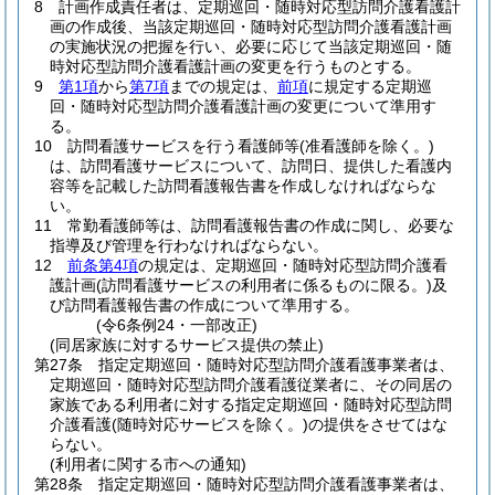
8
計画作成責任者は、定期巡回・随時対応型訪問介護看護計
画の作成後、当該定期巡回・随時対応型訪問介護看護計画
の実施状況の把握を行い、必要に応じて当該定期巡回・随
時対応型訪問介護看護計画の変更を行うものとする。
9
第1項
から
第7項
までの規定は、
前項
に規定する定期巡
回・随時対応型訪問介護看護計画の変更について準用す
る。
10
訪問看護サービスを行う看護師等
(准看護師を除く。)
は、訪問看護サービスについて、訪問日、提供した看護内
容等を記載した訪問看護報告書を作成しなければならな
い。
11
常勤看護師等は、訪問看護報告書の作成に関し、必要な
指導及び管理を行わなければならない。
12
前条第4項
の規定は、定期巡回・随時対応型訪問介護看
護計画
(訪問看護サービスの利用者に係るものに限る。)
及
び訪問看護報告書の作成について準用する。
(令6条例24・一部改正)
(同居家族に対するサービス提供の禁止)
第27条
指定定期巡回・随時対応型訪問介護看護事業者は、
定期巡回・随時対応型訪問介護看護従業者に、その同居の
家族である利用者に対する指定定期巡回・随時対応型訪問
介護看護
(随時対応サービスを除く。)
の提供をさせてはな
らない。
(利用者に関する市への通知)
第28条
指定定期巡回・随時対応型訪問介護看護事業者は、