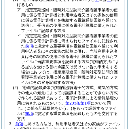
げるもの
ア
指定定期巡回・随時対応型訪問介護看護事業者の使
用に係る電子計算機と利用申込者又はその家族の使用
に係る電子計算機とを接続する電気通信回線を通じて
送信し、受信者の使用に係る電子計算機に備えられた
ファイルに記録する方法
イ
指定定期巡回・随時対応型訪問介護看護事業者の使
用に係る電子計算機に備えられたファイルに記録され
た
前項
に規定する重要事項を電気通信回線を通じて利
用申込者又はその家族の閲覧に供し、当該利用申込者
又はその家族の使用に係る電子計算機に備えられたフ
ァイルに当該重要事項を記録する方法
(電磁的方法によ
る提供を受ける旨の承諾又は受けない旨の申出をする
場合にあっては、指定定期巡回・随時対応型訪問介護
看護事業者の使用に係る電子計算機に備えられたファ
イルにその旨を記録する方法)
(2)
電磁的記録媒体
(電磁的記録
(電子的方式、磁気的方式
その他人の知覚によっては認識することができない方式
で作られる記録であって、電子計算機による情報処理の
用に供されるものをいう。
第203条第1項
において同
じ。)
に係る記録媒体をいう。)
をもって調製するファイ
ルに
前項
に規定する重要事項を記録したものを交付する
方法
3
前項
に掲げる方法は、利用申込者又はその家族がファイル