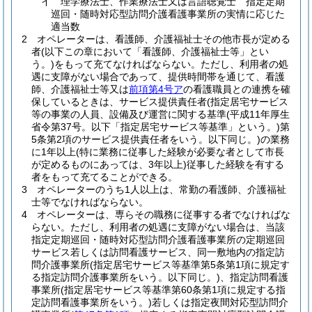
イ
理学療法士、作業療法士又は言語聴覚士 指定定期
巡回・随時対応型訪問介護看護事業所の実情に応じた
適当数
2
オペレーターは、看護師、介護福祉士その他市長が定める
者
(以下この章において「看護師、介護福祉士等」とい
う。)
をもって充てなければならない。
ただし、利用者の処
遇に支障がない場合であって、提供時間帯を通じて、看護
師、介護福祉士等又は
前項第4号ア
の看護職員との連携を確
保しているときは、サービス提供責任者
(指定居宅サービス
等の事業の人員、設備及び運営に関する基準
(平成11年厚生
省令第37号。以下「指定居宅サービス等基準」という。)
第
5条第2項のサービス提供責任者をいう。以下同じ。)
の業務
に1年以上
(特に業務に従事した経験が必要な者として市長
が定めるものにあっては、3年以上)
従事した経験を有する
者をもって充てることができる。
3
オペレーターのうち1人以上は、常勤の看護師、介護福祉
士等でなければならない。
4
オペレーターは、専らその職務に従事する者でなければな
らない。
ただし、利用者の処遇に支障がない場合は、当該
指定定期巡回・随時対応型訪問介護看護事業所の定期巡回
サービス若しくは訪問看護サービス、同一敷地内の指定訪
問介護事業所
(指定居宅サービス等基準第5条第1項に規定す
る指定訪問介護事業所をいう。以下同じ。)
、指定訪問看護
事業所
(指定居宅サービス等基準第60条第1項に規定する指
定訪問看護事業所をいう。)
若しくは指定夜間対応型訪問介