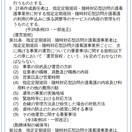
行うものとする。
3
計画作成責任者は、指定定期巡回・随時対応型訪問介護看
護事業所に対する指定定期巡回・随時対応型訪問介護看護
の利用の申込みに係る調整等のサービスの内容の管理を行
うものとする。
(平28条例23・一部改正)
(運営規程)
第31条
指定定期巡回・随時対応型訪問介護看護事業者は、
指定定期巡回・随時対応型訪問介護看護事業所ごとに、次
に掲げる事業の運営についての重要事項に関する規程
(以下
この章において「運営規程」という。)
を定めておかなけれ
ばならない。
(1)
事業の目的及び運営の方針
(2)
従業者の職種、員数及び職務の内容
(3)
営業日及び営業時間
(4)
指定定期巡回・随時対応型訪問介護看護の内容及び利
用料その他の費用の額
(5)
通常の事業の実施地域
(6)
緊急時等における対応方法
(7)
合鍵の管理方法及び紛失した場合の対処方法
(8)
虐待の防止のための措置に関する事項
(9)
その他運営に関する重要事項
(令3条例16・一部改正)
(勤務体制の確保等)
第32条
指定定期巡回・随時対応型訪問介護看護事業者は、