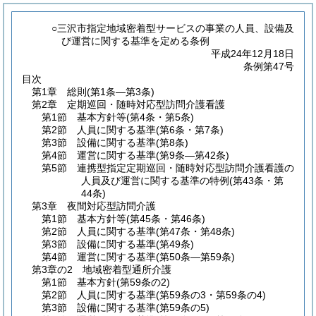
○三沢市指定地域密着型サービスの事業の人員、設備及
び運営に関する基準を定める条例
平成24年12月18日
条例第47号
目次
第1章
総則
(第1条―第3条)
第2章
定期巡回・随時対応型訪問介護看護
第1節
基本方針等
(第4条・第5条)
第2節
人員に関する基準
(第6条・第7条)
第3節
設備に関する基準
(第8条)
第4節
運営に関する基準
(第9条―第42条)
第5節
連携型指定定期巡回・随時対応型訪問介護看護の
人員及び運営に関する基準の特例
(第43条・第
44条)
第3章
夜間対応型訪問介護
第1節
基本方針等
(第45条・第46条)
第2節
人員に関する基準
(第47条・第48条)
第3節
設備に関する基準
(第49条)
第4節
運営に関する基準
(第50条―第59条)
第3章の2
地域密着型通所介護
第1節
基本方針
(第59条の2)
第2節
人員に関する基準
(第59条の3・第59条の4)
第3節
設備に関する基準
(第59条の5)