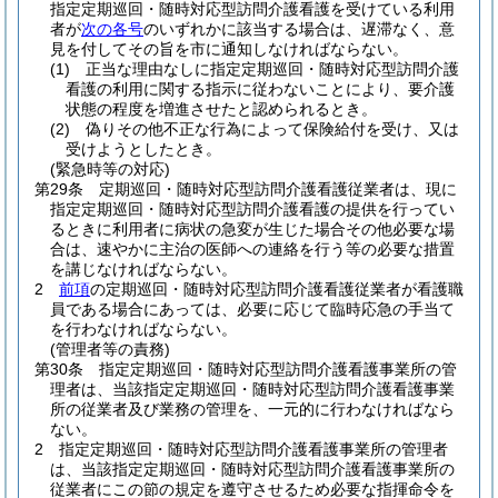
指定定期巡回・随時対応型訪問介護看護を受けている利用
者が
次の各号
のいずれかに該当する場合は、遅滞なく、意
見を付してその旨を市に通知しなければならない。
(1)
正当な理由なしに指定定期巡回・随時対応型訪問介護
看護の利用に関する指示に従わないことにより、要介護
状態の程度を増進させたと認められるとき。
(2)
偽りその他不正な行為によって保険給付を受け、又は
受けようとしたとき。
(緊急時等の対応)
第29条
定期巡回・随時対応型訪問介護看護従業者は、現に
指定定期巡回・随時対応型訪問介護看護の提供を行ってい
るときに利用者に病状の急変が生じた場合その他必要な場
合は、速やかに主治の医師への連絡を行う等の必要な措置
を講じなければならない。
2
前項
の定期巡回・随時対応型訪問介護看護従業者が看護職
員である場合にあっては、必要に応じて臨時応急の手当て
を行わなければならない。
(管理者等の責務)
第30条
指定定期巡回・随時対応型訪問介護看護事業所の管
理者は、当該指定定期巡回・随時対応型訪問介護看護事業
所の従業者及び業務の管理を、一元的に行わなければなら
ない。
2
指定定期巡回・随時対応型訪問介護看護事業所の管理者
は、当該指定定期巡回・随時対応型訪問介護看護事業所の
従業者にこの節の規定を遵守させるため必要な指揮命令を