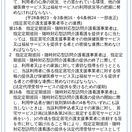
て、利用者の心身の状況、その置かれている環境、他の保
健医療サービス又は福祉サービスの利用状況等の把握に努
めなければならない。
(平28条例23・令3条例16・令6条例24・一部改正)
(指定居宅介護支援事業者等との連携)
第15条
指定定期巡回・随時対応型訪問介護看護事業者は、
指定定期巡回・随時対応型訪問介護看護を提供するに当た
っては、指定居宅介護支援事業者その他保健医療サービス
又は福祉サービスを提供する者との密接な連携に努めなけ
ればならない。
2
指定定期巡回・随時対応型訪問介護看護事業者は、指定定
期巡回・随時対応型訪問介護看護の提供の終了に際して
は、利用者又はその家族に対して適切な指導を行うととも
に、当該利用者に係る指定居宅介護支援事業者に対する情
報の提供及び保健医療サービス又は福祉サービスを提供す
る者との密接な連携に努めなければならない。
(法定代理受領サービスの提供を受けるための援助)
第16条
指定定期巡回・随時対応型訪問介護看護事業者は、
指定定期巡回・随時対応型訪問介護看護の提供の開始に際
し、利用申込者が施行規則第65条の4各号のいずれにも該
当しないときは、当該利用申込者又はその家族に対し、居
宅サービス計画
(法第8条第24項に規定する居宅サービス計
画をいう。)
の作成を指定居宅介護支援事業者に依頼する旨
を市に対して届け出ること等により、指定定期巡回・随時
対応型訪問介護看護の提供を法定代理受領サービスとして