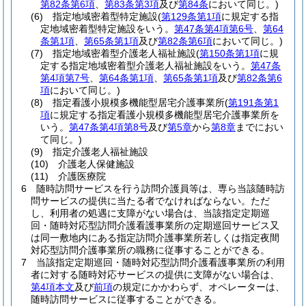
第82条第6項
、
第83条第3項
及び
第84条
において同じ。)
(6)
指定地域密着型特定施設
(
第129条第1項
に規定する指
定地域密着型特定施設をいう。
第47条第4項第6号
、
第64
条第1項
、
第65条第1項
及び
第82条第6項
において同じ。)
(7)
指定地域密着型介護老人福祉施設
(
第150条第1項
に規
定する指定地域密着型介護老人福祉施設をいう。
第47条
第4項第7号
、
第64条第1項
、
第65条第1項
及び
第82条第6
項
において同じ。)
(8)
指定看護小規模多機能型居宅介護事業所
(
第191条第1
項
に規定する指定看護小規模多機能型居宅介護事業所を
いう。
第47条第4項第8号
及び
第5章
から
第8章
までにおい
て同じ。)
(9)
指定介護老人福祉施設
(10)
介護老人保健施設
(11)
介護医療院
6
随時訪問サービスを行う訪問介護員等は、専ら当該随時訪
問サービスの提供に当たる者でなければならない。
ただ
し、利用者の処遇に支障がない場合は、当該指定定期巡
回・随時対応型訪問介護看護事業所の定期巡回サービス又
は同一敷地内にある指定訪問介護事業所若しくは指定夜間
対応型訪問介護事業所の職務に従事することができる。
7
当該指定定期巡回・随時対応型訪問介護看護事業所の利用
者に対する随時対応サービスの提供に支障がない場合は、
第4項本文
及び
前項
の規定にかかわらず、オペレーターは、
随時訪問サービスに従事することができる。