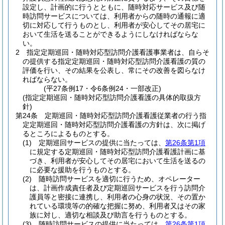
設定し、計画的に行うとともに、随時対応サービス及び随
時訪問サービスについては、利用者からの随時の通報に適
切に対応して行うものとし、利用者が安心してその居宅に
おいて生活を送ることができるようにしなければならな
い。
2
指定定期巡回・随時対応型訪問介護看護事業者は、自らそ
の提供する指定定期巡回・随時対応型訪問介護看護の質の
評価を行い、その結果を公表し、常にその改善を図らなけ
ればならない。
(平27条例17・令6条例24・一部改正)
(指定定期巡回・随時対応型訪問介護看護の具体的取扱方
針)
第24条
定期巡回・随時対応型訪問介護看護従業者の行う指
定定期巡回・随時対応型訪問介護看護の方針は、次に掲げ
るところによるものとする。
(1)
定期巡回サービスの提供に当たっては、
第26条第1項
に規定する定期巡回・随時対応型訪問介護看護計画に基
づき、利用者が安心してその居宅において生活を送るの
に必要な援助を行うものとする。
(2)
随時訪問サービスを適切に行うため、オペレーター
は、計画作成責任者及び定期巡回サービスを行う訪問介
護員等と密接に連携し、利用者の心身の状況、その置か
れている環境等の的確な把握に努め、利用者又はその家
族に対し、適切な相談及び助言を行うものとする。
(3)
随時訪問サービスの提供に当たっては、
第26条第1項