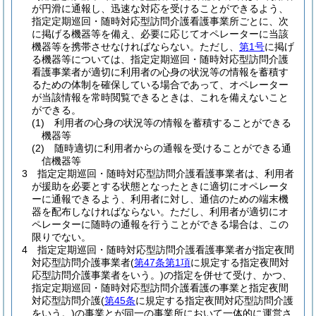
が円滑に通報し、迅速な対応を受けることができるよう、
指定定期巡回・随時対応型訪問介護看護事業所ごとに、次
に掲げる機器等を備え、必要に応じてオペレーターに当該
機器等を携帯させなければならない。
ただし、
第1号
に掲げ
る機器等については、指定定期巡回・随時対応型訪問介護
看護事業者が適切に利用者の心身の状況等の情報を蓄積す
るための体制を確保している場合であって、オペレーター
が当該情報を常時閲覧できるときは、これを備えないこと
ができる。
(1)
利用者の心身の状況等の情報を蓄積することができる
機器等
(2)
随時適切に利用者からの通報を受けることができる通
信機器等
3
指定定期巡回・随時対応型訪問介護看護事業者は、利用者
が援助を必要とする状態となったときに適切にオペレータ
ーに通報できるよう、利用者に対し、通信のための端末機
器を配布しなければならない。
ただし、利用者が適切にオ
ペレーターに随時の通報を行うことができる場合は、この
限りでない。
4
指定定期巡回・随時対応型訪問介護看護事業者が指定夜間
対応型訪問介護事業者
(
第47条第1項
に規定する指定夜間対
応型訪問介護事業者をいう。)
の指定を併せて受け、かつ、
指定定期巡回・随時対応型訪問介護看護の事業と指定夜間
対応型訪問介護
(
第45条
に規定する指定夜間対応型訪問介護
をいう。)
の事業とが同一の事業所において一体的に運営さ