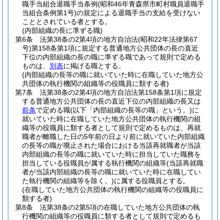
職手当組合退職手当条例
(昭和46年青森県市町村職員退職手
当組合条例第1号)
の規定による退職手当の支給を受けない
こととされている者とする。
(内部組織の長に準ずる職)
第6条
法第38条の2第4項の地方自治法
(昭和22年法律第67
号)
第158条第1項に規定する普通地方公共団体の長の直近
下位の内部組織の長の職に準ずる職であって規則で定める
ものは、
別表
に掲げる職とする。
(内部組織の長等の職に就いていた時に在職していた地方公
共団体の執行機関の組織等の役職員に類する者)
第7条
法第38条の2第4項の地方自治法第158条第1項に規定
する普通地方公共団体の長の直近下位の内部組織の長又は
前条
で定める職
(以下「内部組織の長等の職」という。)
に
就いていた時に在職していた地方公共団体の執行機関の組
織等の役職員に類する者として規則で定めるものは、再就
職者が離職した日の5年前の日より前に就いていた内部組織
の長等の職が廃止された場合における当該再就職者が当該
内部組織の長等の職に就いていた時に担当していた職務を
担当している役職員が属する執行機関の組織等
(当該再就職
者が当該内部組織の長等の職に就いていた時に在職してい
た執行機関の組織等を除く。)
に属する役職員とする。
(在職していた地方公共団体の執行機関の組織等の役職員に
類する者)
第8条
法第38条の2第5項の在職していた地方公共団体の執
行機関の組織等の役職員に類する者として規則で定めるも