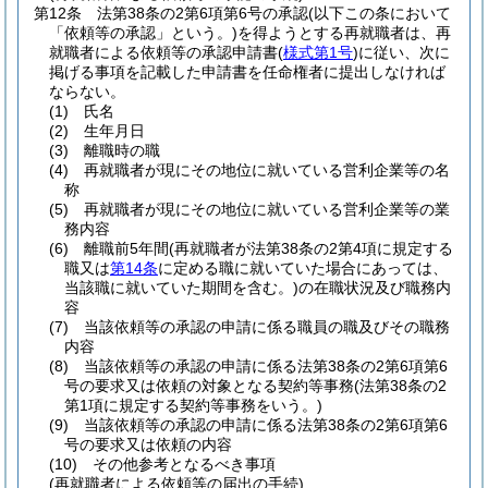
第12条
法第38条の2第6項第6号の承認
(以下この条において
「依頼等の承認」という。)
を得ようとする再就職者は、再
就職者による依頼等の承認申請書
(
様式第1号
)
に従い、次に
掲げる事項を記載した申請書を任命権者に提出しなければ
ならない。
(1)
氏名
(2)
生年月日
(3)
離職時の職
(4)
再就職者が現にその地位に就いている営利企業等の名
称
(5)
再就職者が現にその地位に就いている営利企業等の業
務内容
(6)
離職前5年間
(再就職者が法第38条の2第4項に規定する
職又は
第14条
に定める職に就いていた場合にあっては、
当該職に就いていた期間を含む。)
の在職状況及び職務内
容
(7)
当該依頼等の承認の申請に係る職員の職及びその職務
内容
(8)
当該依頼等の承認の申請に係る法第38条の2第6項第6
号の要求又は依頼の対象となる契約等事務
(法第38条の2
第1項に規定する契約等事務をいう。)
(9)
当該依頼等の承認の申請に係る法第38条の2第6項第6
号の要求又は依頼の内容
(10)
その他参考となるべき事項
(再就職者による依頼等の届出の手続)