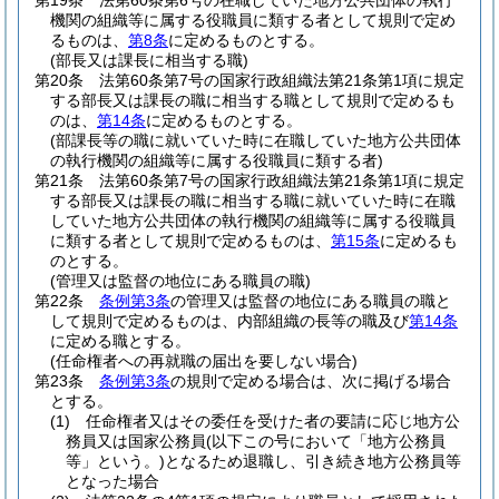
第19条
法第60条第6号の在職していた地方公共団体の執行
機関の組織等に属する役職員に類する者として規則で定め
るものは、
第8条
に定めるものとする。
(部長又は課長に相当する職)
第20条
法第60条第7号の国家行政組織法第21条第1項に規定
する部長又は課長の職に相当する職として規則で定めるも
のは、
第14条
に定めるものとする。
(部課長等の職に就いていた時に在職していた地方公共団体
の執行機関の組織等に属する役職員に類する者)
第21条
法第60条第7号の国家行政組織法第21条第1項に規定
する部長又は課長の職に相当する職に就いていた時に在職
していた地方公共団体の執行機関の組織等に属する役職員
に類する者として規則で定めるものは、
第15条
に定めるも
のとする。
(管理又は監督の地位にある職員の職)
第22条
条例第3条
の管理又は監督の地位にある職員の職と
して規則で定めるものは、内部組織の長等の職及び
第14条
に定める職とする。
(任命権者への再就職の届出を要しない場合)
第23条
条例第3条
の規則で定める場合は、次に掲げる場合
とする。
(1)
任命権者又はその委任を受けた者の要請に応じ地方公
務員又は国家公務員
(以下この号において「地方公務員
等」という。)
となるため退職し、引き続き地方公務員等
となった場合