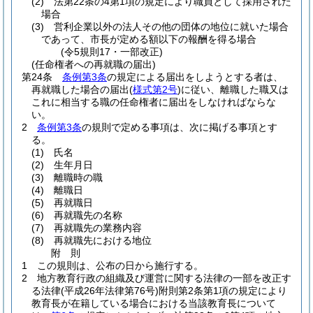
(2)
法第22条の4第1項の規定により職員として採用された
場合
(3)
営利企業以外の法人その他の団体の地位に就いた場合
であって、市長が定める額以下の報酬を得る場合
(令5規則17・一部改正)
(任命権者への再就職の届出)
第24条
条例第3条
の規定による届出をしようとする者は、
再就職した場合の届出
(
様式第2号
)
に従い、離職した職又は
これに相当する職の任命権者に届出をしなければならな
い。
2
条例第3条
の規則で定める事項は、次に掲げる事項とす
る。
(1)
氏名
(2)
生年月日
(3)
離職時の職
(4)
離職日
(5)
再就職日
(6)
再就職先の名称
(7)
再就職先の業務内容
(8)
再就職先における地位
附
則
1
この規則は、公布の日から施行する。
2
地方教育行政の組織及び運営に関する法律の一部を改正す
る法律
(平成26年法律第76号)
附則第2条第1項の規定により
教育長が在籍している場合における当該教育長について