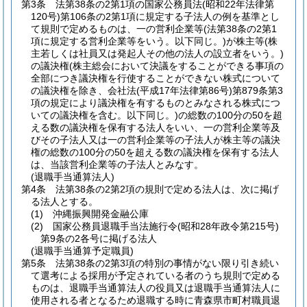
第3条
法第38条の2第1項の国家公務員法
(昭和22年法律第
120号)
第106条の2第1項に規定する子法人の例を基準とし
て規則で定めるものは、一の営利企業等
(法第38条の2第1
項に規定する営利企業等をいう。以下同じ。)
が株主等
(株
主若しくは社員又は発起人その他の法人の設立者をいう。)
の議決権
(株主総会において決議をすることができる事項の
全部につき議決権を行使することができない株式について
の議決権を除き、会社法
(平成17年法律第86号)
第879条第3
項の規定により議決権を有するものとみなされる株式につ
いての議決権を含む。以下同じ。)
の総数の100分の50を超
える数の議決権を保有する法人をいい、一の営利企業等及
びその子法人又は一の営利企業等の子法人が株主等の議決
権の総数の100分の50を超える数の議決権を保有する法人
は、当該営利企業等の子法人とみなす。
(退職手当通算法人)
第4条
法第38条の2第2項の規則で定める法人は、次に掲げ
る法人とする。
(1)
沖縄振興開発金融公庫
(2)
国家公務員退職手当法施行令
(昭和28年政令第215号)
第9条の2各号に掲げる法人
(退職手当通算予定職員)
第5条
法第38条の2第3項の特別の事情がない限り引き続い
て選考による採用が予定されている者のうち規則で定める
ものは、退職手当通算法人の役員又は退職手当通算法人に
使用される者となるため退職する時に青森県市町村職員退