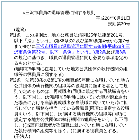
○三沢市職員の退職管理に関する規則
平成28年6月21日
規則第30号
(趣旨)
第1条
この規則は、地方公務員法
(昭和25年法律第261号。
以下「法」という。)
第38条の2及び第60条第4号から第7号
まで並びに
三沢市職員の退職管理に関する条例
(平成28年三
沢市条例第32号。以下「条例」という。)
第2条
及び
第3条
の規定に基づき、職員の退職管理に関し必要な事項を定め
るものとする。
(離職前5年間に在職していた地方公共団体の執行機関の組
織等の役職員に類する者)
第2条
法第38条の2第1項の離職前5年間に在職していた地方
公共団体の執行機関の組織等の役職員に類する者として規
則で定めるものは、再就職者
(同項に規定する再就職者をい
う。以下同じ。)
が離職前5年間に就いていた職が廃止され
た場合における当該再就職者が当該職に就いていた時に担
当していた職務を担当している役職員
(同項に規定する役職
員をいう。以下同じ。)
が属する執行機関の組織等
(同項に
規定する地方公共団体の執行機関の組織等をいう。以下同
じ。)
(当該再就職者が当該職に就いていた時に在職してい
た執行機関の組織等を除く。)
に属する役職員とする。
(子法人)