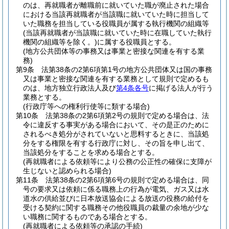
のは、再就職者が離職前に就いていた職が廃止された場合
における当該再就職者が当該職に就いていた時に担当して
いた職務を担当している役職員が属する執行機関の組織等
(当該再就職者が当該職に就いていた時に在職していた執行
機関の組織等を除く。)
に属する役職員とする。
(地方公共団体等の事務又は事業と密接な関連を有する業
務)
第9条
法第38条の2第6項第1号の地方公共団体又は国の事務
又は事業と密接な関連を有する業務として規則で定めるも
のは、地方独立行政法人及び
第4条各号
に掲げる法人が行う
業務とする。
(行政庁等への権利行使等に類する場合)
第10条
法第38条の2第6項第2号の規則で定める場合は、法
令に違反する事実がある場合において、その是正のために
されるべき処分がされていないと思料するときに、当該処
分をする権限を有する行政庁に対し、その旨を申し出て、
当該処分をすることを求める場合とする。
(再就職者による依頼等により公務の公正性の確保に支障が
生じないと認められる場合)
第11条
法第38条の2第6項第6号の規則で定める場合は、同
号の要求又は依頼に係る職務上の行為が電気、ガス又は水
道水の供給並びに日本放送協会による放送の役務の給付を
受ける契約に関する職務その他役職員の裁量の余地が少な
い職務に関するものである場合とする。
(再就職者による依頼等の承認の手続)