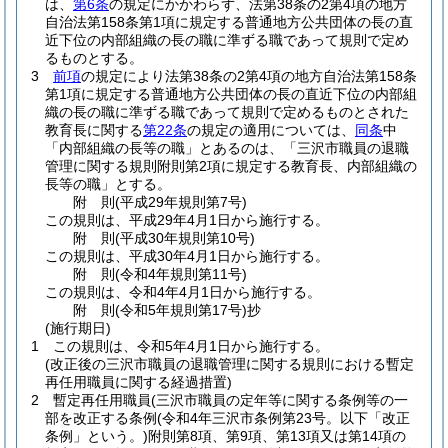
は、
第6条
の規定にかかわらず、法第38条の2第4項の地方
自治法第158条第1項に規定する普通地方公共団体の長の直
近下位の内部組織の長の職に準ずる職であって規則で定め
るものとする。
3
前項
の規定により法第38条の2第4項の地方自治法第158条
第1項に規定する普通地方公共団体の長の直近下位の内部組
織の長の職に準ずる職であって規則で定めるものとされた
教育長に関する
第22条
の規定の適用については、
同条
中
「内部組織の長等の職」とあるのは、「三沢市職員の退職
管理に関する規則附則第2項に規定する教育長、内部組織の
長等の職」とする。
附
則
(平成29年
規則第7号)
この規則は、平成29年4月1日から施行する。
附
則
(平成30年
規則第10号)
この規則は、平成30年4月1日から施行する。
附
則
(令和4年
規則第11号)
この規則は、令和4年4月1日から施行する。
附
則
(令和5年
規則第17号)
抄
(施行期日)
1
この規則は、令和5年4月1日から施行する。
(改正後の三沢市職員の退職管理に関する規則における暫定
再任用職員に関する経過措置)
2
暫定再任用職員
(三沢市職員の定年等に関する条例等の一
部を改正する条例
(令和4年三沢市条例第23号。以下「改正
条例」という。)
附則第8項、第9項、第13項又は第14項の