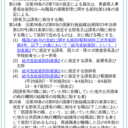
第13条
法第38条の2第7項の規定による届出は、青森県人事
委員会規則12―6
(職員の退職管理に関する規則)
第13条の規
定による。
(部長又は課長に相当する職)
第14条
法第38条の2第8項の国家行政組織法
(昭和23年法律
第120号)
第21条第1項に規定する部長又は課長の職に相当
する職として規則で定めるものは、次に掲げる職とする。
(1)
職員の給与の支給に関する規則
(昭和38年三沢市規則
第4号。以下この条において「給与支給規則」という。)
別表第2
アに規定する課長、国スポ・障スポ推進室長及び
学校給食センター所長
(2)
給与支給規則別表第2
イに規定する課長、副署長及び
主幹
(3)
給与支給規則別表第2
エに規定する技師長
(4)
給与支給規則別表第2
オに規定する課長及び看護師長
(平29規則7・平30規則10・令4規則11・令6規則
13・令7規則17・一部改正)
(部課長等の職に就いていた時に在職していた地方公共団体
の執行機関の組織等の役職員に類する者)
第15条
法第38条の2第8項の国家行政組織法第21条第1項に
規定する部長又は課長の職に相当する職
(以下この条におい
て「部課長等の職」という。)
に就いていた時に在職してい
た地方公共団体の執行機関の組織等の役職員に類する者と
して規則で定めるものは、再就職者が離職した日の5年前の
日より前に就いていた部課長等の職が廃止された場合にお