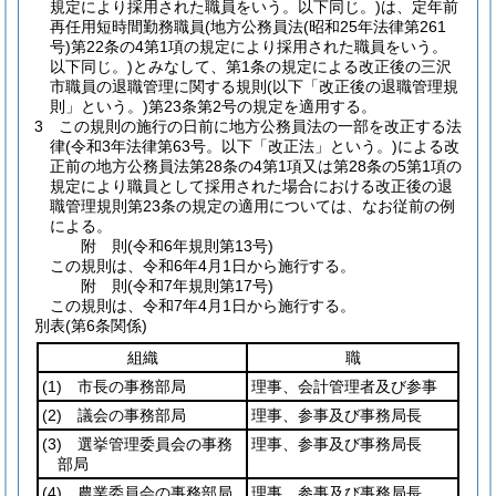
規定により採用された職員をいう。以下同じ。)
は、定年前
再任用短時間勤務職員
(地方公務員法
(昭和25年法律第261
号)
第22条の4第1項の規定により採用された職員をいう。
以下同じ。)
とみなして、第1条の規定による改正後の三沢
市職員の退職管理に関する規則
(以下「改正後の退職管理規
則」という。)
第23条第2号の規定を適用する。
3
この規則の施行の日前に地方公務員法の一部を改正する法
律
(令和3年法律第63号。以下「改正法」という。)
による改
正前の地方公務員法第28条の4第1項又は第28条の5第1項の
規定により職員として採用された場合における改正後の退
職管理規則第23条の規定の適用については、なお従前の例
による。
附
則
(令和6年
規則第13号)
この規則は、令和6年4月1日から施行する。
附
則
(令和7年
規則第17号)
この規則は、令和7年4月1日から施行する。
別表
(第6条関係)
組織
職
(1)
市長の事務部局
理事、会計管理者及び参事
(2)
議会の事務部局
理事、参事及び事務局長
(3)
選挙管理委員会の事務
理事、参事及び事務局長
部局
(4)
農業委員会の事務部局
理事、参事及び事務局長