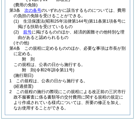
(費用の免除)
第3条
次の各号
のいずれかに該当するものについては、費用
の負担の免除を受けることができる。
(1)
生活保護法
(昭和25年法律第144号)
第11条第1項各号に
掲げる扶助を受けているもの
(2)
前号
に掲げるもののほか、経済的困難その他特別な理
由があると認められるもの
(その他)
第4条
この規程に定めるもののほか、必要な事項は市長が別
に定める。
附
則
この規程は、公表の日から施行する。
附
則
(令和2年
訓令第11号)
(施行期日)
1
この規程は、公表の日から施行する。
(経過措置)
2
この規程の施行の際現にこの規程による改正前の三沢市行
政不服審査に係る書類等の交付費用に関する規程の規定に
より作成されている様式については、所要の修正を加え、
なお使用することができる。