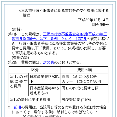
○三沢市行政不服審査に係る書類等の交付費用に関する
規程
平成30年12月14日
訓令第5号
(趣旨)
第1条
この規程は、
三沢市行政不服審査会条例
(平成28年三
沢市条例第6号。以下「条例」という。)
第7条
の規定に基づ
き、行政不服審査手続に係る提出書類等の写し等の交付に
要する費用
(以下「費用」という。)
の取扱いに関し、必要
な事項を定めるものとする。
(費用の額)
第2条
費用の額は、
次の表
のとおりとする。
区分
費用の額
写しの作
日本産業規格A3以
白黒 1面につき10円
成に要す
下
カラー 1面につき50円
る費用
日本産業規格A3を
写しの作成に要する額
超えるもの
写しの送付に要する費用
郵便等に要する額
2
前項
の費用は、当該写し等の交付を受ける前
(送付の場合
にあっては、送付する前)
に納付しなければならない。
(令2訓令11・一部改正)