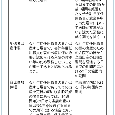
る日までの期間
(産
後6週間を経過し
た女子会計年度任
用職員が就業を申
し出た場合におい
て医師が支障がな
いと認めた業務に
就く期間を除く。)
配偶者出
会計年度任用職員の妻が出
会計年度任用職員
産休暇
産する場合で、会計年度任
の妻の出産のため
用職員が妻の出産に伴い必
の入院等の日から
要と認められる入院の付添
当該出産の日後2
い等のため勤務しないこと
週間を経過する日
が相当であると認められる
までの期間内にお
とき。
ける2日の範囲内
の期間
育児参加
会計年度任用職員の妻が出
当該期間内におけ
休暇
産する場合であってその出
る5日の範囲内の
産予定日の6週間
(多胎妊娠
期間
の場合にあっては、14週
間)
前の日から当該出産の
日以後1年を経過する日ま
での期間にある場合におい
て、当該出産に係る子又は