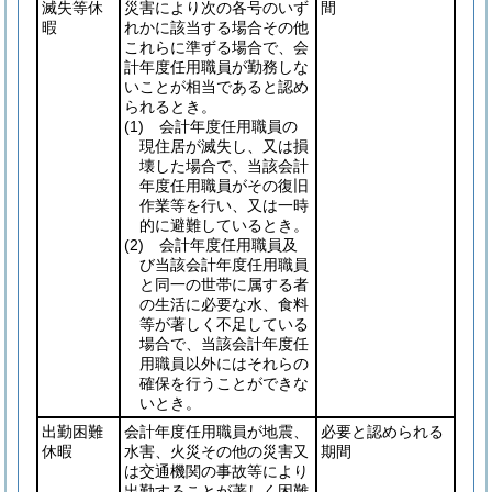
滅失等休
災害により次の各号のいず
間
暇
れかに該当する場合その他
これらに準ずる場合で、会
計年度任用職員が勤務しな
いことが相当であると認め
られるとき。
(1)
会計年度任用職員の
現住居が滅失し、又は損
壊した場合で、当該会計
年度任用職員がその復旧
作業等を行い、又は一時
的に避難しているとき。
(2)
会計年度任用職員及
び当該会計年度任用職員
と同一の世帯に属する者
の生活に必要な水、食料
等が著しく不足している
場合で、当該会計年度任
用職員以外にはそれらの
確保を行うことができな
いとき。
出勤困難
会計年度任用職員が地震、
必要と認められる
休暇
水害、火災その他の災害又
期間
は交通機関の事故等により
出勤することが著しく困難