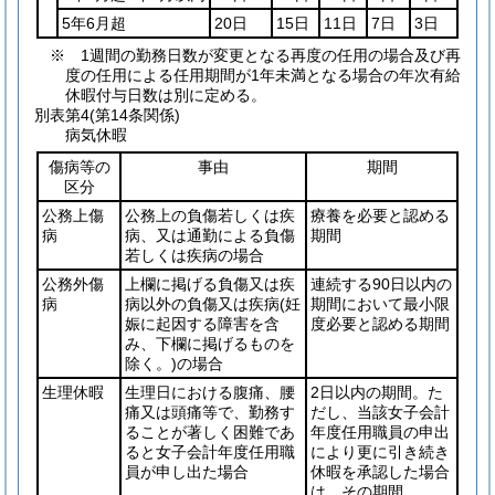
5年6月超
20日
15日
11日
7日
3日
※ 1週間の勤務日数が変更となる再度の任用の場合及び再
度の任用による任用期間が1年未満となる場合の年次有給
休暇付与日数は別に定める。
別表第4
(第14条関係)
病気休暇
傷病等の
事由
期間
区分
公務上傷
公務上の負傷若しくは疾
療養を必要と認める
病
病、又は通勤による負傷
期間
若しくは疾病の場合
公務外傷
上欄に掲げる負傷又は疾
連続する90日以内の
病
病以外の負傷又は疾病
(妊
期間において最小限
娠に起因する障害を含
度必要と認める期間
み、下欄に掲げるものを
除く。)
の場合
生理休暇
生理日における腹痛、腰
2日以内の期間。た
痛又は頭痛等で、勤務す
だし、当該女子会計
ることが著しく困難であ
年度任用職員の申出
ると女子会計年度任用職
により更に引き続き
員が申し出た場合
休暇を承認した場合
は、その期間