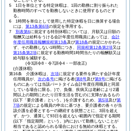
ることができる。
5
1日を単位とする特定休暇は、1回の勤務に割り振られた
勤務時間のすべてを勤務しないときに使用するものとす
る。
6
1時間を単位として使用した特定休暇を日に換算する場合
には、
第13条第6項
の規定を準用する。
7
別表第6
に規定する特別休暇については、月額又は日額の
報酬又は給料をうける会計年度任用職員にあっては、
会計
年度任用職員報酬規程第13条
及び
第18条
の規定にかかわら
ず、その勤務しない1時間につき、
同規程第12条第2項
又は
第15条第2項
に規定する勤務時間1時間当たりの報酬額又は
給与額を減額する。
(令3訓令8・令7訓令4・一部改正)
(介護休暇)
第16条
介護休暇は、
次項
に規定する要件を満たす会計年度
任用職員が、
次の各号
に掲げる者
(
第8号
及び
第9号
に掲げる
ものにあっては当該パートタイム会計年度任用職員と同居
している場合に限る。)
で、負傷、疾病又は老齢により2週
間以上の期間にわたり日常生活を営むのに支障があるもの
(以下「要介護者」という。)
を介護するため、
第5項
及び
第
7項
の規定による職員の申出に基づき、要介護者の各々が当
該介護を必要とする一の継続する状態ごとに、3回を超え
ず、かつ、通算して93日を超えない範囲内で指定する期間
(以下「指定期間」という。)
内において勤務しないことが
相当であると認められる場合における無給の休暇とする。