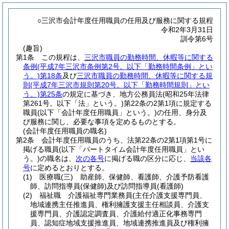
○三沢市会計年度任用職員の任用及び服務に関する規程
令和2年3月31日
訓令第6号
(趣旨)
第1条
この規程は、
三沢市職員の勤務時間、休暇等に関する
条例
(平成7年三沢市条例第2号。以下「勤務時間条例」とい
う。)
第18条
及び
三沢市職員の勤務時間、休暇等に関する規
則
(平成7年三沢市規則第20号。以下「勤務時間規則」とい
う。)
第25条
の規定に基づき、地方公務員法
(昭和25年法律
第261号。以下「法」という。)
第22条の2第1項に規定する
職員
(以下「会計年度任用職員」という。)
の任用、身分及
び服務に関し、必要な事項を定めるものとする。
(会計年度任用職員の職名)
第2条
会計年度任用職員のうち、法第22条の2第1項第1号に
掲げる職員
(以下「パートタイム会計年度任用職員」とい
う。)
の職名は、
次の各号
に掲げる職の区分に応じ、
当該各
号
に定めるとおりとする。
(1)
医療職
(三)
助産師、保健師、看護師、介護予防看護
師、訪問指導員
(保健師)
及び訪問指導員
(看護師)
(2)
福祉職 介護福祉専門業務員
(主任介護支援専門員、
地域連携主任推進員、権利擁護支援主任相談員、介護支
援専門員、介護認定調査員、介護給付適正化事務専門
員、認知症地域支援推進員、地域連携推進員及び権利擁