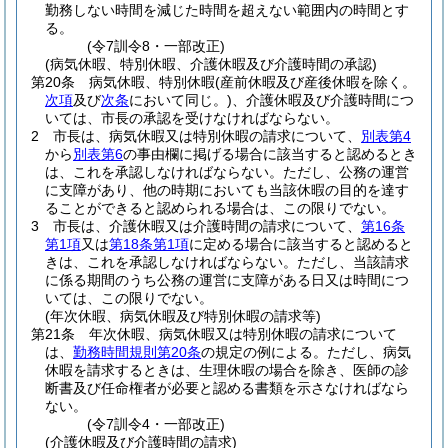
勤務しない時間を減じた時間を超えない範囲内の時間とす
る。
(令7訓令8・一部改正)
(病気休暇、特別休暇、介護休暇及び介護時間の承認)
第20条
病気休暇、特別休暇
(産前休暇及び産後休暇を除く。
次項
及び
次条
において同じ。)
、介護休暇及び介護時間につ
いては、市長の承認を受けなければならない。
2
市長は、病気休暇又は特別休暇の請求について、
別表第4
から
別表第6
の事由欄に掲げる場合に該当すると認めるとき
は、これを承認しなければならない。
ただし、公務の運営
に支障があり、他の時期においても当該休暇の目的を達す
ることができると認められる場合は、この限りでない。
3
市長は、介護休暇又は介護時間の請求について、
第16条
第1項
又は
第18条第1項
に定める場合に該当すると認めると
きは、これを承認しなければならない。
ただし、当該請求
に係る期間のうち公務の運営に支障がある日又は時間につ
いては、この限りでない。
(年次休暇、病気休暇及び特別休暇の請求等)
第21条
年次休暇、病気休暇又は特別休暇の請求について
は、
勤務時間規則第20条
の規定の例による。
ただし、病気
休暇を請求するときは、生理休暇の場合を除き、医師の診
断書及び任命権者が必要と認める書類を示さなければなら
ない。
(令7訓令4・一部改正)
(介護休暇及び介護時間の請求)