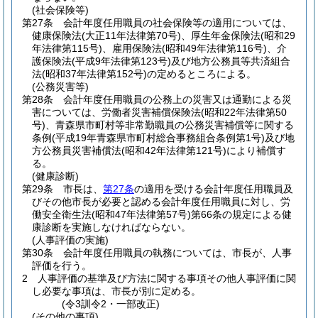
(社会保険等)
第27条
会計年度任用職員の社会保険等の適用については、
健康保険法
(大正11年法律第70号)
、厚生年金保険法
(昭和29
年法律第115号)
、雇用保険法
(昭和49年法律第116号)
、介
護保険法
(平成9年法律第123号)
及び地方公務員等共済組合
法
(昭和37年法律第152号)
の定めるところによる。
(公務災害等)
第28条
会計年度任用職員の公務上の災害又は通勤による災
害については、労働者災害補償保険法
(昭和22年法律第50
号)
、青森県市町村等非常勤職員の公務災害補償等に関する
条例
(平成19年青森県市町村総合事務組合条例第1号)
及び地
方公務員災害補償法
(昭和42年法律第121号)
により補償す
る。
(健康診断)
第29条
市長は、
第27条
の適用を受ける会計年度任用職員及
びその他市長が必要と認める会計年度任用職員に対し、労
働安全衛生法
(昭和47年法律第57号)
第66条の規定による健
康診断を実施しなければならない。
(人事評価の実施)
第30条
会計年度任用職員の執務については、市長が、人事
評価を行う。
2
人事評価の基準及び方法に関する事項その他人事評価に関
し必要な事項は、市長が別に定める。
(令3訓令2・一部改正)
(その他の事項)