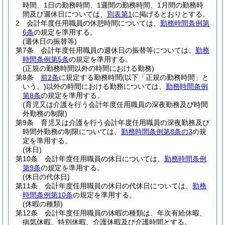
時間、1日の勤務時間、1週間の勤務時間、1月間の勤務時
間及び週休日については、
別表第1
に掲げるとおりとする。
2
会計年度任用職員の休憩時間については、
勤務時間条例第
6条
の規定を準用する。
(週休日の振替等)
第7条
会計年度任用職員の週休日の振替等については、
勤務
時間条例第5条
の規定を準用する。
(正規の勤務時間以外の時間における勤務)
第8条
前2条
に規定する勤務時間
(以下「正規の勤務時間」と
いう。)
以外の時間における勤務については、
勤務時間条例
第8条
の規定を準用する。
(育児又は介護を行う会計年度任用職員の深夜勤務及び時間
外勤務の制限)
第9条
育児又は介護を行う会計年度任用職員の深夜勤務及び
時間外勤務の制限については、
勤務時間条例第8条の3
の規
定を準用する。
(休日)
第10条
会計年度任用職員の休日については、
勤務時間条例
第9条
の規定を準用する。
(休日の代休日)
第11条
会計年度任用職員の休日の代休日については、
勤務
時間条例第10条
の規定を準用する。
(休暇の種類)
第12条
会計年度任用職員の休暇の種類は、年次有給休暇、
病気休暇、特別休暇、介護休暇及び介護時間とする。