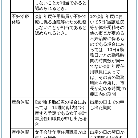
しないことが相当であると
認められるとき。
不妊治療
会計年度任用職員が不妊治
1の会計年度にお
休暇
療に係る通院等のため勤務
いて5日
(当該通院
しないことが相当であると
等が体外受精その
認められるとき。
他の市長が定める
不妊治療に係るも
のである場合にあ
っては、10日)
(勤
務日ごとの勤務時
間の時間数が同一
でない会計年度任
用職員にあって
は、その者の勤務
時間を考慮し、市
長が定める時間)
の
範囲内の期間
産前休暇
6週間
(多胎妊娠の場合にあ
出産の日までの申
っては、14週間)
以内に出
し出た期間
産する予定である女子会計
年度任用職員が申し出た場
合
産後休暇
女子会計年度任用職員が出
出産の日の翌日か
産した場合
ら8週間を経過す