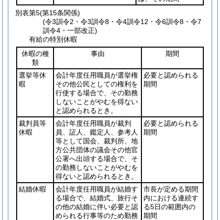
別表第5
(第15条関係)
(令3訓令2・令3訓令8・令4訓令12・令6訓令8・令7
訓令4・一部改正)
有給の特別休暇
休暇の種
事由
期間
類
選挙等休
会計年度任用職員が選挙権
必要と認められる
暇
その他公民としての権利を
期間
行使する場合で、その勤務
しないことがやむを得ない
と認められるとき。
裁判員等
会計年度任用職員が裁判
必要と認められる
休暇
員、証人、鑑定人、参考人
期間
等として国会、裁判所、地
方公共団体の議会その他官
公署へ出頭する場合で、そ
の勤務しないことがやむを
得ないと認められるとき。
結婚休暇
会計年度任用職員が結婚す
市長が定める期間
る場合で、結婚式、旅行そ
内における連続す
の他の結婚に伴い必要と認
る5日の範囲内の
められる行事等のため勤務
期間