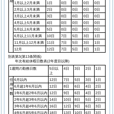
期
1月以上2月未満
1日
0日
0日
0日
0日
2月以上3月未満
2日
0日
0日
0日
0日
3月以上4月未満
3日
0日
0日
0日
0日
4月以上5月未満
4日
0日
0日
0日
0日
5月以上6月未満
5日
0日
0日
0日
0日
6月以上11月未満
10日
7日
5日
3日
1日
11月以上12月未満
11日
7日
5日
3日
1日
12月
12日
7日
5日
3日
1日
別表第3
(第13条関係)
年次有給休暇日数表(2年度目以降)
1週間の勤務日数
5日以
4日
3日
2日
1日
上
任
6月以内
12日
7日
5日
3日
1日
用
6月超1年6月以内
12日
8日
6日
4日
2日
年
1年6月超2年6月以内
12日
9日
6日
4日
2日
数
2年6月超3年6月以内
14日
10日
8日
5日
2日
3年6月超4年6月以内
16日
12日
9日
6日
3日
4年6月超5年6月以内
18日
13日
10日
6日
3日