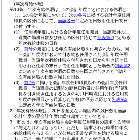
(年次有給休暇)
第13条
年次有給休暇は、1の会計年度ごとにおける休暇と
し、1の会計年度において、
次の各号
に掲げる会計年度任用
職員の区分に応じて、
当該各号
に定める日数を任用日初日
に付与する。
(1)
任用初年度における会計年度任用職員 当該職員の1
週間の勤務日数及び任期の区分に応じて
別表第2
に定める
年次有給休暇の日数
(2)
前号
の規定による年次有給休暇を付与されたのち、同
一会計年度内において引き続き任用された会計年度任用
職員 当該年次有給休暇を付与された日から引き続き任
用された任期の末日までを任用期間とした場合の
別表第2
に定める年次有給休暇の日数から既に付与された当該年
次有給休暇の日数を減じた日数
(3)
前2号
に掲げる会計年度任用職員以外の会計年度任用
職員 当該職員の1週間の勤務日数及び任用年数
(当該職
員を引き続き任用するときの4月1日時点における任用初
年度の任用日から通算した年数)
の区分に応じて
別表第3
に定める年次有給休暇の日数
2
年次有給休暇は、20日を超えない範囲内の残日数を当該
会計年度の翌会計年度に繰り越すことができる。
3
市長は、年次有給休暇を会計年度任用職員の請求する時季
に与えなければならない。
ただし、請求された時季に年次
有給休暇を与えることが公務の正常な運営を妨げる場合に
おいては、他の時季にこれを与えることができる。