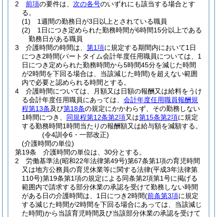
2
前項
の要件は、
次の各号
のいずれにも該当する場合とす
る。
(1)
1週間の勤務日が3日以上とされている職員
(2)
1日につき定められた勤務時間が6時間15分以上である
勤務日がある職員
3
介護時間の時間は、
第1項
に規定する期間内において1日
につき2時間
(パートタイム会計年度任用職員については、1
日につき定められた勤務時間から5時間45分を減じた時間
が2時間を下回る場合は、当該減じた時間)
を超えない範囲
内で必要と認められる時間とする。
4
介護時間については、月額又は日額の報酬又は給料をうけ
る会計年度任用職員にあっては、
会計年度任用職員報酬規
程第13条
及び
第18条
の規定にかかわらず、その勤務しない
1時間につき、
同規程第12条第2項
又は
第15条第2項
に規定
する勤務時間1時間当たりの報酬額又は給与額を減額する。
(令4訓令6・一部改正)
(介護時間の単位)
第19条
介護時間の単位は、30分とする。
2
労働基準法
(昭和22年法律第49号)
第67条第1項の育児時間
又は地方公務員の育児休業等に関する法律
(平成3年法律第
110号)
第19条第1項の規定による同条第2項第1号に掲げる
範囲内で請求する部分休業の承認を受けて勤務しない時間
がある日の介護時間は、1日につき2時間
(
前条第3項
に規定
する減じた時間が2時間を下回る場合にあっては、当該減じ
た時間)
から当該育児時間及び当該部分休業の承認を受けて