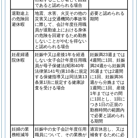
であると認められる場合
退勤途上
地震、水害、火災その他の
必要と認められる
の危険回
災害又は交通機関の事故等
期間
避休暇
に際して、会計年度任用職
員が退勤途上における身体
の危険を回避するため勤務
しないことがやむを得ない
と認められる場合
妊産婦通
妊娠中又は産後1年を経過
妊娠満23週までは
院休暇
しない女子会計年度任用職
4週間に1回、妊娠
員が母子保健法
(昭和40年
満24週から妊娠満
法律第141号)
第10条に規定
35週までは2週間
する保健指導又は同法第13
に1回、妊娠満36
条第1項に規定する健康診
週から分娩までは
査を受ける場合
1週間に1回、産後
1年まではその間
に1回とし、1回に
つき1日の正規の
勤務時間の範囲内
で必要と認められ
る期間
妊婦の業
妊娠中の女子会計年度任用
適宜休息し、又は
務軽減等
職員について、その業務が
補食するために必