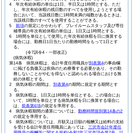
4
年次有給休暇の単位は1日、半日又は1時間とする。
ただ
し、年次有給休暇の残日数のすべてを使用しようとする場
合において、当該残日数に1時間未満の端数があるときは、
当該残日数のすべてを使用することができる。
5
前項
の規定にかかわらず、プレイルームスタッフ及び専任
補導員の年次有給休暇の単位は、1日又は1時間とする。
6
1時間を単位として使用した年次有給休暇を日に換算する
場合には、勤務日1日当たりの勤務時間をもって1日とす
る。
(令7訓令4・一部改正)
(病気休暇)
第14条
病気休暇は、会計年度任用職員が
別表第4
の事由欄
に掲げる負傷又は疾病のため療養する必要があり、その勤
務しないことがやむを得ないと認められる場合における無
給の休暇とする。
2
病気休暇の期間は、
別表第4
の期間に規定する期間とす
る。
3
病気休暇は、1日又は1時間を単位とする。
この場合にお
いて、1時間を単位とする病気休暇を日に換算する場合に
は、
前条第6項
の規定を準用する。
4
病気休暇期間の通算については、
勤務時間規則第14条の2
の規定を準用する。
5
病気休暇については、月額又は日額の報酬又は給料の支給
を受ける会計年度任用職員にあっては、
三沢市会計年度任
用職員の報酬等に関する規程
(令和2年三沢市訓令第7号。以