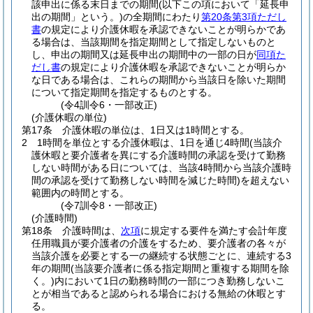
該申出に係る末日までの期間
(以下この項において「延長申
出の期間」という。)
の全期間にわたり
第20条第3項ただし
書
の規定により介護休暇を承認できないことが明らかであ
る場合は、当該期間を指定期間として指定しないものと
し、申出の期間又は延長申出の期間中の一部の日が
同項た
だし書
の規定により介護休暇を承認できないことが明らか
な日である場合は、これらの期間から当該日を除いた期間
について指定期間を指定するものとする。
(令4訓令6・一部改正)
(介護休暇の単位)
第17条
介護休暇の単位は、1日又は1時間とする。
2
1時間を単位とする介護休暇は、1日を通じ4時間
(当該介
護休暇と要介護者を異にする介護時間の承認を受けて勤務
しない時間がある日については、当該4時間から当該介護時
間の承認を受けて勤務しない時間を減じた時間)
を超えない
範囲内の時間とする。
(令7訓令8・一部改正)
(介護時間)
第18条
介護時間は、
次項
に規定する要件を満たす会計年度
任用職員が要介護者の介護をするため、要介護者の各々が
当該介護を必要とする一の継続する状態ごとに、連続する3
年の期間
(当該要介護者に係る指定期間と重複する期間を除
く。)
内において1日の勤務時間の一部につき勤務しないこ
とが相当であると認められる場合における無給の休暇とす
る。