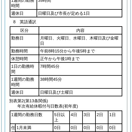
1週間の勤務
35時間
時間
週休日
日曜日及び市長が定める1日
8 英語通訳
区分
内容
勤務日
月曜日、火曜日、水曜日、木曜日及び金曜
日
勤務時間
午前8時15分から午後5時まで
休憩時間
正午から午後1時まで
1日の勤務時
7時間45分
間
1週間の勤務
38時間45分
時間
週休日
日曜日及び土曜日
別表第2
(第13条関係)
年次有給休暇付与日数表(初年度)
1週間の勤務日数
5日以
4日
3日
2日
1日
上
任
1月未満
0日
0日
0日
0日
0日