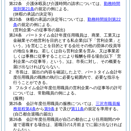
第22条
介護休暇及び介護時間の請求については、
勤務時間
規則第21条
の規定の例による。
(休暇の承認の決定等)
第23条
休暇の承認の決定等については、
勤務時間規則第22
条
の規定の例による。
(営利企業への従事等の届出)
第24条
パートタイム会計年度任用職員は、商業、工業又は
金融業その他営利を目的とする私企業
(以下「営利企業」と
いう。)
を営むことを目的とする会社その他の団体の役員等
の地位を兼ね、若しくは自ら営利企業を営み、又は事業若
しくは事務に従事することにより報酬を得る場合
(以下「営
利企業への従事等」という。)
は、市長に対し、その概要を
届け出なければならない。
2
市長は、届出の内容を確認した上で、パートタイム会計年
度任用職員の職務の執行に必要な範囲内で、必要な指示を
行うことができる。
3
フルタイム会計年度任用職員の営利企業への従事等の許可
については、常勤職員の例による。
(服務)
第25条
会計年度任用職員の服務については、
三沢市職員服
務規程第4条
から
第9条
まで及び
第11条
の規定を準用する。
(自己都合退職の届出)
第26条
会計年度任用職員が自己の都合により任用期間の中
途で退職する場合は、退職日の1月前までに届け出なければ
ならない。