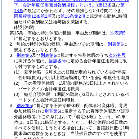
下「会計年度任用職員報酬規程」という。)
第13条
及び
第
18条
の規定にかかわらず、その勤務しない1時間につき、
同規程第12条第2項
又は
第15条第2項
に規定する勤務1時間
当たりの報酬額又は給与額を減額する。
(特別休暇)
第15条
有給の特別休暇の種類、事由及び期間は、
別表第5
に規定するとおりとする。
2
無給の特別休暇の種類、事由及びその期間は、
別表第6
に
規定するとおりとする。
3
別表第5
及び
別表第6
に規定する特別休暇のうち
次の各号
に掲げる休暇は、
当該各号
に定める会計年度任用職員に限
り付与するものとする。
(1)
夏季休暇 6月以上の任期が定められている会計年度
任用職員又は6月以上継続勤務している会計年度任用職員
(2)
子の看護等休暇 1週間の勤務が3日以上とされている
パートタイム会計年度任用職員
(3)
短期介護休暇 1週間の勤務が3日以上とされているパ
ートタイム会計年度任用職員
4
別表第5
に規定する不妊治療休暇、配偶者出産休暇、育児
参加休暇並びに
別表第6
に規定する子の看護等休暇及び短期
介護休暇
(以下この条において「特定休暇」という。)
の単
位は、1日又は1時間とする。
ただし、特定休暇の残日数の
すべてを使用しようとする場合において、当該残日数に1時
間未満の端数があるときは、当該残日数のすべてを使用す