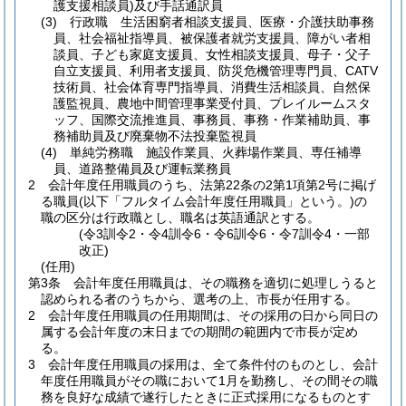
護支援相談員)
及び手話通訳員
(3)
行政職 生活困窮者相談支援員、医療・介護扶助事務
員、社会福祉指導員、被保護者就労支援員、障がい者相
談員、子ども家庭支援員、女性相談支援員、母子・父子
自立支援員、利用者支援員、防災危機管理専門員、CATV
技術員、社会体育専門指導員、消費生活相談員、自然保
護監視員、農地中間管理事業受付員、プレイルームスタ
ッフ、国際交流推進員、事務員、事務・作業補助員、事
務補助員及び廃棄物不法投棄監視員
(4)
単純労務職 施設作業員、火葬場作業員、専任補導
員、道路整備員及び運転業務員
2
会計年度任用職員のうち、法第22条の2第1項第2号に掲げ
る職員
(以下「フルタイム会計年度任用職員」という。)
の
職の区分は行政職とし、職名は英語通訳とする。
(令3訓令2・令4訓令6・令6訓令6・令7訓令4・一部
改正)
(任用)
第3条
会計年度任用職員は、その職務を適切に処理しうると
認められる者のうちから、選考の上、市長が任用する。
2
会計年度任用職員の任用期間は、その採用の日から同日の
属する会計年度の末日までの期間の範囲内で市長が定め
る。
3
会計年度任用職員の採用は、全て条件付のものとし、会計
年度任用職員がその職において1月を勤務し、その間その職
務を良好な成績で遂行したときに正式採用になるものとす