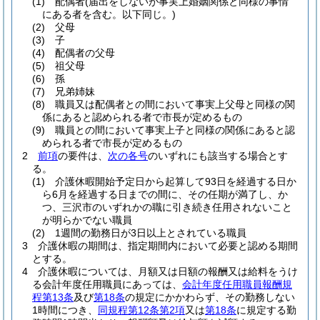
(1)
配偶者
(届出をしないが事実上婚姻関係と同様の事情
にある者を含む。以下同じ。)
(2)
父母
(3)
子
(4)
配偶者の父母
(5)
祖父母
(6)
孫
(7)
兄弟姉妹
(8)
職員又は配偶者との間において事実上父母と同様の関
係にあると認められる者で市長が定めるもの
(9)
職員との間において事実上子と同様の関係にあると認
められる者で市長が定めるもの
2
前項
の要件は、
次の各号
のいずれにも該当する場合とす
る。
(1)
介護休暇開始予定日から起算して93日を経過する日か
ら6月を経過する日までの間に、その任期が満了し、か
つ、三沢市のいずれかの職に引き続き任用されないこと
が明らかでない職員
(2)
1週間の勤務日が3日以上とされている職員
3
介護休暇の期間は、指定期間内において必要と認める期間
とする。
4
介護休暇については、月額又は日額の報酬又は給料をうけ
る会計年度任用職員にあっては、
会計年度任用職員報酬規
程第13条
及び
第18条
の規定にかかわらず、その勤務しない
1時間につき、
同規程第12条第2項
又は
第18条
に規定する勤