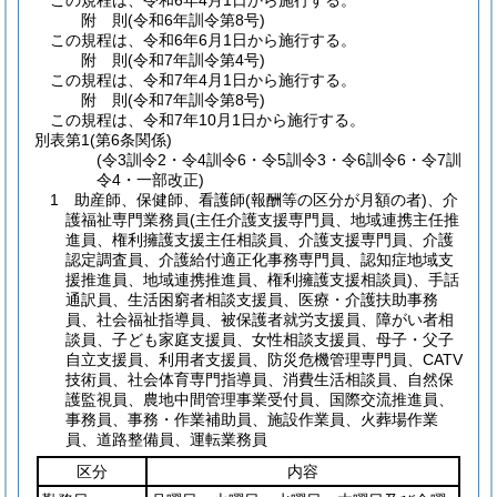
この規程は、令和6年4月1日から施行する。
附
則
(令和6年
訓令第8号)
この規程は、令和6年6月1日から施行する。
附
則
(令和7年
訓令第4号)
この規程は、令和7年4月1日から施行する。
附
則
(令和7年
訓令第8号)
この規程は、令和7年10月1日から施行する。
別表第1
(第6条関係)
(令3訓令2・令4訓令6・令5訓令3・令6訓令6・令7訓
令4・一部改正)
1 助産師、保健師、看護師(報酬等の区分が月額の者)、介
護福祉専門業務員(主任介護支援専門員、地域連携主任推
進員、権利擁護支援主任相談員、介護支援専門員、介護
認定調査員、介護給付適正化事務専門員、認知症地域支
援推進員、地域連携推進員、権利擁護支援相談員)、手話
通訳員、生活困窮者相談支援員、医療・介護扶助事務
員、社会福祉指導員、被保護者就労支援員、障がい者相
談員、子ども家庭支援員、女性相談支援員、母子・父子
自立支援員、利用者支援員、防災危機管理専門員、CATV
技術員、社会体育専門指導員、消費生活相談員、自然保
護監視員、農地中間管理事業受付員、国際交流推進員、
事務員、事務・作業補助員、施設作業員、火葬場作業
員、道路整備員、運転業務員
区分
内容