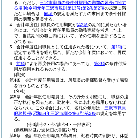
る。
ただし、
三沢市職員の条件付採用の期間の延長に関す
る規則
(令和元年三沢市規則第13号)
第2条第2項
の規定に満
たない場合は、
同項
の規定を満たす月の末日まで条件付採
用の期間を延長する。
4
会計年度任用職員の任用期間が
第2項
の期間に満たない場
合には、当該会計年度任用職員の勤務実績を考慮した上
で、当該期間の範囲内において、その任期を更新すること
ができる。
5
会計年度任用職員として任用された者について、
第1項
に
規定する選考を経た場合、新たな会計年度において、再度
任用することができる。
6
前項
による再度任用の場合にあっても、
第3項
の条件付採
用が適用されるものとする。
(職務)
第4条
会計年度任用職員は、所属長の指揮監督を受けて職務
を行うものとする。
(名札)
第5条
会計年度任用職員は、その身分を明確にし、職務の適
正な執行を図るため、勤務中、常に名札を佩用しなければ
ならない。
この場合において、名札の佩用は、
三沢市職員
服務規程
(昭和54年三沢市訓令第6号)
第3条
の規定を準用す
る。
(令3訓令2・令7訓令4・一部改正)
(勤務時間及び週休日の割振り等)
第6条
会計年度任用職員の勤務日、勤務時間の割振り、休憩