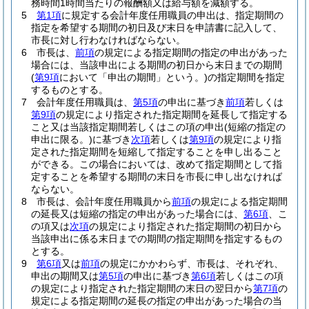
務時間1時間当たりの報酬額又は給与額を減額する。
5
第1項
に規定する会計年度任用職員の申出は、指定期間の
指定を希望する期間の初日及び末日を申請書に記入して、
市長に対し行わなければならない。
6
市長は、
前項
の規定による指定期間の指定の申出があった
場合には、当該申出による期間の初日から末日までの期間
(
第9項
において「申出の期間」という。)
の指定期間を指定
するものとする。
7
会計年度任用職員は、
第5項
の申出に基づき
前項
若しくは
第9項
の規定により指定された指定期間を延長して指定する
こと又は当該指定期間若しくはこの項の申出
(短縮の指定の
申出に限る。)
に基づき
次項
若しくは
第9項
の規定により指
定された指定期間を短縮して指定することを申し出ること
ができる。
この場合においては、改めて指定期間として指
定することを希望する期間の末日を市長に申し出なければ
ならない。
8
市長は、会計年度任用職員から
前項
の規定による指定期間
の延長又は短縮の指定の申出があった場合には、
第6項
、こ
の項又は
次項
の規定により指定された指定期間の初日から
当該申出に係る末日までの期間の指定期間を指定するもの
とする。
9
第6項
又は
前項
の規定にかかわらず、市長は、それぞれ、
申出の期間又は
第5項
の申出に基づき
第6項
若しくはこの項
の規定により指定された指定期間の末日の翌日から
第7項
の
規定による指定期間の延長の指定の申出があった場合の当