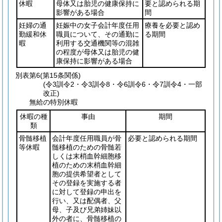
休暇
母体又は胎児の健康保持に
要と認められる期
影響がある場合
間
妊婦の通
妊娠中の女子会計年度任用
療養を必要と認め
勤緩和休
職員について、その通勤に
る期間
暇
利用する交通機関等の混雑
の程度が母体又は胎児の健
康保持に影響がある場合
別表第6
(第15条関係)
(令3訓令2・令3訓令8・令6訓令6・令7訓令4・一部
改正)
無給の特別休暇
休暇の種
事由
期間
類
骨髄移植
会計年度任用職員が骨
必要と認められる期間
等休暇
髄移植のための骨髄若
しくは末梢血幹細胞移
植のための末梢血幹細
胞の提供希望者として
その登録を実施する者
に対して登録の申出を
行い、又は配偶者、父
母、子及び兄弟姉妹以
外の者に、骨髄移植の