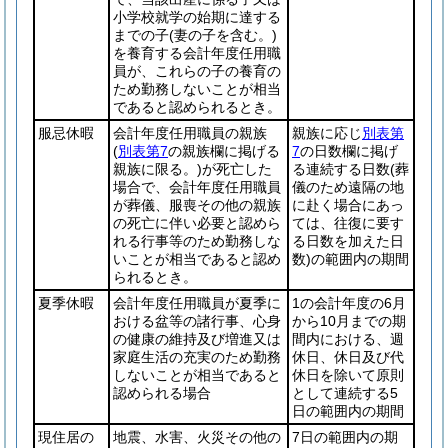
小学校就学の始期に達する
までの子
(妻の子を含む。)
を養育する会計年度任用職
員が、これらの子の養育の
ため勤務しないことが相当
であると認められるとき。
服忌休暇
会計年度任用職員の親族
親族に応じ
別表第
(
別表第7
の親族欄に掲げる
7
の日数欄に掲げ
親族に限る。)
が死亡した
る連続する日数
(葬
場合で、会計年度任用職員
儀のため遠隔の地
が葬儀、服喪その他の親族
に赴く場合にあっ
の死亡に伴い必要と認めら
ては、往復に要す
れる行事等のため勤務しな
る日数を加えた日
いことが相当であると認め
数)
の範囲内の期間
られるとき。
夏季休暇
会計年度任用職員が夏季に
1の会計年度の6月
おける盆等の諸行事、心身
から10月までの期
の健康の維持及び増進又は
間内における、週
家庭生活の充実のため勤務
休日、休日及び代
しないことが相当であると
休日を除いて原則
認められる場合
として連続する5
日の範囲内の期間
現住居の
地震、水害、火災その他の
7日の範囲内の期