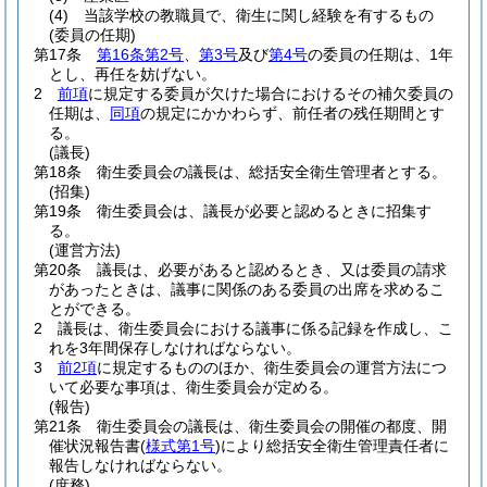
(4)
当該学校の教職員で、衛生に関し経験を有するもの
(委員の任期)
第17条
第16条第2号
、
第3号
及び
第4号
の委員の任期は、1年
とし、再任を妨げない。
2
前項
に規定する委員が欠けた場合におけるその補欠委員の
任期は、
同項
の規定にかかわらず、前任者の残任期間とす
る。
(議長)
第18条
衛生委員会の議長は、総括安全衛生管理者とする。
(招集)
第19条
衛生委員会は、議長が必要と認めるときに招集す
る。
(運営方法)
第20条
議長は、必要があると認めるとき、又は委員の請求
があったときは、議事に関係のある委員の出席を求めるこ
とができる。
2
議長は、衛生委員会における議事に係る記録を作成し、こ
れを3年間保存しなければならない。
3
前2項
に規定するもののほか、衛生委員会の運営方法につ
いて必要な事項は、衛生委員会が定める。
(報告)
第21条
衛生委員会の議長は、衛生委員会の開催の都度、開
催状況報告書
(
様式第1号
)
により総括安全衛生管理責任者に
報告しなければならない。
(庶務)