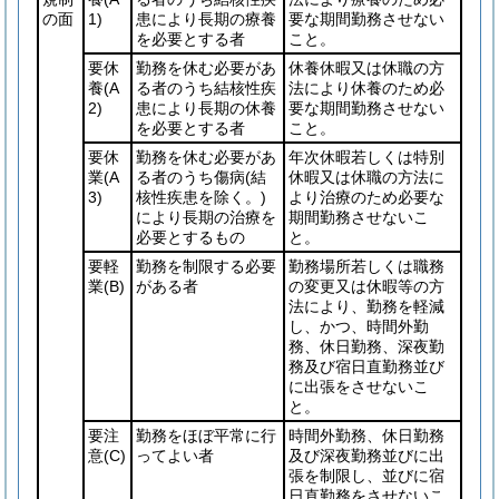
の面
1)
患により長期の療養
要な期間勤務させない
を必要とする者
こと。
要休
勤務を休む必要があ
休養休暇又は休職の方
養
(A
る者のうち結核性疾
法により休養のため必
2)
患により長期の休養
要な期間勤務させない
を必要とする者
こと。
要休
勤務を休む必要があ
年次休暇若しくは特別
業
(A
る者のうち傷病
(結
休暇又は休職の方法に
3)
核性疾患を除く。)
より治療のため必要な
により長期の治療を
期間勤務させないこ
必要とするもの
と。
要軽
勤務を制限する必要
勤務場所若しくは職務
業
(B)
がある者
の変更又は休暇等の方
法により、勤務を軽減
し、かつ、時間外勤
務、休日勤務、深夜勤
務及び宿日直勤務並び
に出張をさせないこ
と。
要注
勤務をほぼ平常に行
時間外勤務、休日勤務
意
(C)
ってよい者
及び深夜勤務並びに出
張を制限し、並びに宿
日直勤務をさせないこ