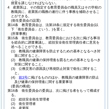
措置を講じなければならない。
4
産業医は、その指定する教育委員会の職員又はその学校の
教職員に、産業医の職務の遂行に伴う事務を補助させるこ
とができる。
(衛生委員会の設置)
第14条
教育委員会は、法第18条に規定する衛生委員会
(以
下「衛生委員会」という。)
を置く。
(所掌事務)
第15条
衛生委員会は、教育委員会における次に掲げる事項
を総合的に調査審議し、総括安全衛生管理責任者に意見を
述べることができる。
(1)
教職員の健康障害を防止するための基本となるべき対
策に関すること。
(2)
教職員の健康の保持増進を図るための基本となるべき
対策に関すること。
(3)
公務災害の原因及び再発防止対策で衛生に関するこ
と。
(4)
前3号
に掲げるもののほか、教職員の健康障害の防止
及び健康の保持増進に関する重要事項
(委員の構成)
第16条
衛生委員会の委員は、次に掲げる者をもって構成す
る。
(1)
総括安全衛生管理者
(2)
衛生管理者
(3)
産業医