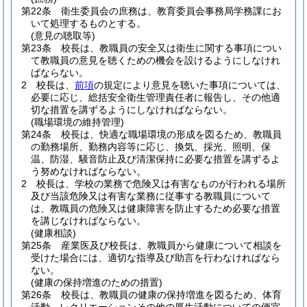
第22条
衛生委員会の庶務は、教育委員会事務局学務課にお
いて処理するものとする。
(意見の聴取等)
第23条
校長は、教職員の安全又は衛生に関する事項につい
て教職員の意見を聴くための機会を設けるようにしなけれ
ばならない。
2
校長は、
前項
の規定により意見を聴いた事項については、
必要に応じ、総括安全衛生管理責任者に報告し、その他適
切な措置を講ずるようにしなければならない。
(職場環境の維持管理)
第24条
校長は、快適な職場環境の形成を図るため、教職員
の勤務場所、勤務内容等に応じ、換気、採光、照明、保
温、防湿、騒音防止及び清潔保持に必要な措置を講ずるよ
う努めなければならない。
2
校長は、学校の業務で危険又は有害なものが行われる場所
及び当該危険又は有害な業務に従事する教職員について
は、教職員の危険又は健康障害を防止するため必要な措置
を講じなければならない。
(健康相談)
第25条
産業医及び校長は、教職員から健康について相談を
受けた場合には、適切な指導及び助言を行わなければなら
ない。
(健康の保持増進のための措置)
第26条
校長は、教職員の健康の保持増進を図るため、体育