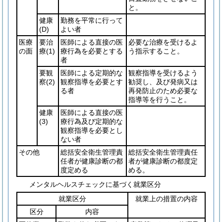
と。
健康
勤務を平常に行って
(D)
よい者
医療
要治
医師による直接の医
必要な治療を受けるよ
の面
療
(1)
療行為を必要とする
う指示すること。
者
要観
医師による定期的な
観察指導を受けるよう
察
(2)
観察指導を必要とす
勧奨し、及び発病又は
る者
再発防止のため必要な
指導等を行うこと。
健康
医師による直接の医
(3)
療行為及び定期的な
観察指導を必要とし
ない者
その他
総括安全衛生管理責
総括安全衛生管理責任
任者が健康診断の都
者が健康診断の都度定
度定める
める。
メンタルヘルスチェックに基づく就業区分
就業区分
就業上の措置の内容
区分
内容