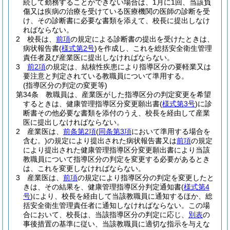
続して勤務することができない場合は、1月に1回、当該負
傷又は疾病の治療を受けている医療機関の医師の診断を受
け、その診断書に必要な書類を添えて、校長に提出しなけ
ればならない。
2
校長は、
前項
の規定による診断書の提出を受けたときは、
病状報告書
(
様式第2号
)
を作成し、これを総括安全衛生管理
責任者及び産業医に提出しなければならない。
3
前2項
の規定は、結核性疾患により指導区分の要軽業又は
要注意と判定されている教職員について準用する。
(指導区分の判定の変更等)
第34条
教職員は、産業医がした指導区分の判定変更を希望
するときは、健康管理指導区分変更願出書
(
様式第3号
)
に診
断書その他必要な書類を添付のうえ、校長を経由して産業
医に提出しなければならない。
2
産業医は、
前条第2項
(
同条第3項
において準用する場合を
含む。)
の規定により提出された病状報告書又は
前項
の規定
により提出された健康管理指導区分変更願出書により当該
教職員について指導区分の判定を変更する必要があるとき
は、これを変更しなければならない。
3
産業医は、
前項
の規定により指導区分の判定を変更したと
きは、その結果を、健康管理指導区分判定通知書
(
様式第4
号
)
により、校長を経由して当該教職員に通知するほか、総
括安全衛生管理責任者に通知しなければならない。
この場
合において、校長は、当該指導区分の判定に応じ、
別表
の
事後措置の基準に従い、当該教職員に適切な指示を与えな