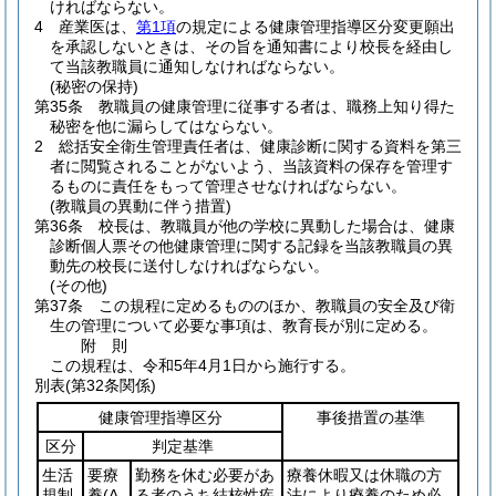
ければならない。
4
産業医は、
第1項
の規定による健康管理指導区分変更願出
を承認しないときは、その旨を通知書により校長を経由し
て当該教職員に通知しなければならない。
(秘密の保持)
第35条
教職員の健康管理に従事する者は、職務上知り得た
秘密を他に漏らしてはならない。
2
総括安全衛生管理責任者は、健康診断に関する資料を第三
者に閲覧されることがないよう、当該資料の保存を管理す
るものに責任をもって管理させなければならない。
(教職員の異動に伴う措置)
第36条
校長は、教職員が他の学校に異動した場合は、健康
診断個人票その他健康管理に関する記録を当該教職員の異
動先の校長に送付しなければならない。
(その他)
第37条
この規程に定めるもののほか、教職員の安全及び衛
生の管理について必要な事項は、教育長が別に定める。
附
則
この規程は、令和5年4月1日から施行する。
別表
(第32条関係)
健康管理指導区分
事後措置の基準
区分
判定基準
生活
要療
勤務を休む必要があ
療養休暇又は休職の方
規制
養
(A
る者のうち結核性疾
法により療養のため必