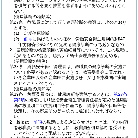
活動、レクリエーションその他の厚生活動についての便宜
を供与する等必要な措置を講ずるように努めなければなら
ない。
(健康診断の種類等)
第27条
教職員に対して行う健康診断の種類は、次のとおり
とする。
(1)
定期健康診断
(2)
前号
に掲げるもののほか、労働安全衛生規則
(昭和47
年労働省令第32号)
で定める健康診断のうち必要なもの
2
健康診断の検査項目の実施細目等については、この規程に
定めるもののほか、総括安全衛生管理責任者が定める。
(健康診断の特例)
第28条
総括安全衛生管理者は、教職員の健康診断の実施に
ついて必要があると認めるときは、教育委員会に置かれて
いる産業医以外の産業医に実施させ、又は医療機関に実施
させることができる。
(健康診断の周知等)
第29条
教育委員会は、健康診断を実施するときは、
第27条
第2項
の規定により総括安全衛生管理責任者が定めた健康診
断の検査項目の実施細目等に基づき、健康診断の日時等を
決定し、その都度その旨を校長に通知しなければならな
い。
2
校長は、
前項
の規定による通知を受けたときは、その内容
を教職員に周知するとともに、教職員が健康診断を受ける
ことができるよう配慮しなければならない。