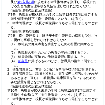
及び
第9条第1項
に規定する衛生推進者を指揮し、学校にお
ける安全衛生管理事項を統括管理しなければならない。
(衛生管理者の設置及び選任)
第8条
教職員が50人以上の学校に法第12条第1項に規定する
衛生管理者
(以下「衛生管理者」という。)
を置く。
2
衛生管理者は、校長が教職員のうちから選任するものとす
る。
(衛生管理者の職務)
第9条
衛生管理者は、総括安全衛生管理者の指揮を受け、次
に掲げる事項を行わなければならない。
(1)
教職員の健康障害を防止するための措置に関するこ
と。
(2)
教職員の衛生のための教育の実施に関すること。
(3)
健康診断の実施その他健康管理に関すること。
(4)
前各号
に掲げるもののほか、教職員の衛生に関するこ
と。
2
衛生管理者は、前各号に掲げる事項を技術的に管理する。
3
衛生管理者は、職場を巡視し、衛生状態に有害のおそれが
あるときは、直ちに、教職員の健康障害を防止するため必
要な措置を講じなければならない。
(衛生推進者の設置及び選任)
第10条
教職員が50人未満の学校に法第12条第2項に規定す
る衛生推進者
(以下「衛生推進者」という。)
を置く。
2
衛生推進者は、校長が教職員のうちから選任するものとす
る。