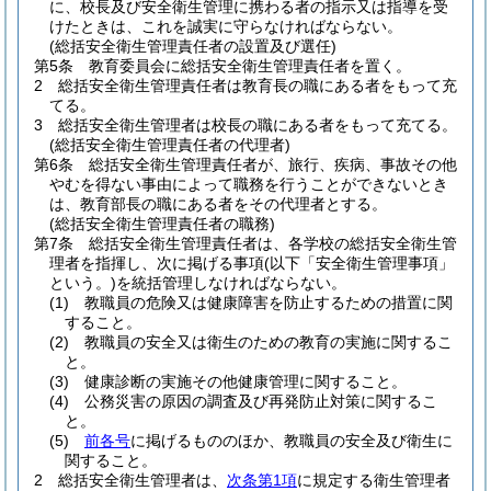
に、校長及び安全衛生管理に携わる者の指示又は指導を受
けたときは、これを誠実に守らなければならない。
(総括安全衛生管理責任者の設置及び選任)
第5条
教育委員会に総括安全衛生管理責任者を置く。
2
総括安全衛生管理責任者は教育長の職にある者をもって充
てる。
3
総括安全衛生管理者は校長の職にある者をもって充てる。
(総括安全衛生管理責任者の代理者)
第6条
総括安全衛生管理責任者が、旅行、疾病、事故その他
やむを得ない事由によって職務を行うことができないとき
は、教育部長の職にある者をその代理者とする。
(総括安全衛生管理責任者の職務)
第7条
総括安全衛生管理責任者は、各学校の総括安全衛生管
理者を指揮し、次に掲げる事項
(以下「安全衛生管理事項」
という。)
を統括管理しなければならない。
(1)
教職員の危険又は健康障害を防止するための措置に関
すること。
(2)
教職員の安全又は衛生のための教育の実施に関するこ
と。
(3)
健康診断の実施その他健康管理に関すること。
(4)
公務災害の原因の調査及び再発防止対策に関するこ
と。
(5)
前各号
に掲げるもののほか、教職員の安全及び衛生に
関すること。
2
総括安全衛生管理者は、
次条第1項
に規定する衛生管理者