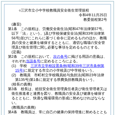
○三沢市立小中学校教職員安全衛生管理規程
令和4年11月25日
教委規程第2号
(趣旨)
第1条
この規程は、労働安全衛生法
(昭和47年法律第57号。
以下「法」という。)
及び学校保健安全法
(昭和33年法律第
56号)
並びにこれらに基づく命令に定めるもののほか、教職
員の安全と健康を確保するとともに、適切な職場の安全管
理及び衛生管理に関し必要な事項を定めるものとする。
(定義)
第2条
この規程において、
次の各号
に掲げる用語の意義は、
それぞれ
当該各号
に定めるところによる。
(1)
学校
三沢市立学校設置条例
(昭和39年三沢市条例第
15号)
に規定する市立の小学校及び中学校をいう。
(2)
教職員 市町村立学校職員給与負担法
(昭和23年法律
第135号)
第1条に規定する県費負担教職員をいう。
(校長の責務)
第3条
校長は、総括安全衛生管理責任者及び衛生管理者又は
衛生推進者と連携を図り、教職員の安全及び健康を確保す
るとともに、快適な職場環境の形成に努めなければならな
い。
(教職員の責務)
第4条
教職員は、常に自己の健康の保持増進に努めるととも