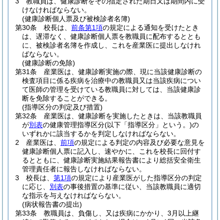
3
教職員は、健康診断をその指定された期日又は期間内に受
けなければならない。
(健康診断個人票及び被検診者名簿)
第30条
校長は、
前条第1項
の規定による通知を受けたとき
は、遅滞なく、健康診断個人票を教職員に配布するととも
に、被検診者名簿を作成し、これを産業医に提出しなけれ
ばならない。
(健康診断の免除)
第31条
産業医は、健康診断実施の際、現に当該健康診断の
検査項目に係る疾病を治療中の教職員又は当該疾病につい
て医師の管理を受けている教職員に対しては、当該健康診
断を免除することができる。
(指導区分の判定及び措置)
第32条
産業医は、健康診断を実施したときは、当該教職員
が
別表
の健康管理指導区分
(以下「指導区分」という。)
の
いずれかに該当するかを判定しなければならない。
2
産業医は、
前項
の規定による判定の内容及び必要な意見を
健康診断個人票に記入し、速やかに、これを校長に回付す
るとともに、健康診断実施結果報告書により総括安全衛生
管理責任者に報告しなければならない。
3
校長は、
第1項
の規定により産業医がした指導区分の判定
に応じ、
別表
の事後措置の基準に従い、当該教職員に適切
な指示を与えなければならない。
(病状報告書の提出)
第33条
教職員は、負傷し、又は疾病にかかり、3月以上継