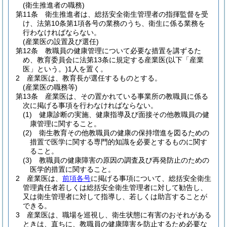
(衛生推進者の職務)
第11条
衛生推進者は、総括安全衛生管理者の指揮監督を受
け、法第10条第1項各号の業務のうち、衛生に係る業務を
行わなければならない。
(産業医の設置及び選任)
第12条
教職員の健康管理について必要な措置を講ずるた
め、教育委員会に法第13条に規定する産業医
(以下「産業
医」という。)
1人を置く。
2
産業医は、教育長が選任するものとする。
(産業医の職務等)
第13条
産業医は、その置かれている事業所の教職員に係る
次に掲げる事項を行わなければならない。
(1)
健康診断の実施、健康指導及び面接その他教職員の健
康管理に関すること。
(2)
衛生教育その他教職員の健康の保持増進を図るための
措置で医学に関する専門的知識を必要とするものに関す
ること。
(3)
教職員の健康障害の原因の調査及び再発防止のための
医学的措置に関すること。
2
産業医は、
前項各号
に掲げる事項について、総括安全衛生
管理責任者若しくは総括安全衛生管理者に対して勧告し、
又は衛生管理者に対して指導し、若しくは助言することが
できる。
3
産業医は、職場を巡視し、衛生状態に有害のおそれがある
ときは、直ちに、教職員の健康障害を防止するため必要な