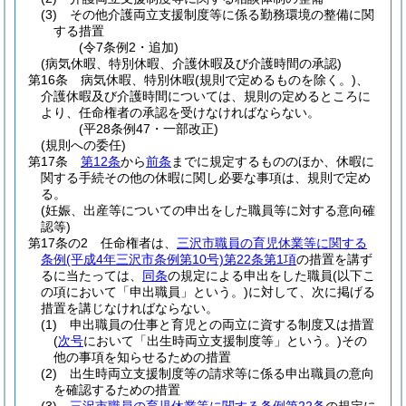
(3)
その他介護両立支援制度等に係る勤務環境の整備に関
する措置
(令7条例2・追加)
(病気休暇、特別休暇、介護休暇及び介護時間の承認)
第16条
病気休暇、特別休暇
(規則で定めるものを除く。)
、
介護休暇及び介護時間については、規則の定めるところに
より、任命権者の承認を受けなければならない。
(平28条例47・一部改正)
(規則への委任)
第17条
第12条
から
前条
までに規定するもののほか、休暇に
関する手続その他の休暇に関し必要な事項は、規則で定め
る。
(妊娠、出産等についての申出をした職員等に対する意向確
認等)
第17条の2
任命権者は、
三沢市職員の育児休業等に関する
条例
(平成4年三沢市条例第10号)
第22条第1項
の措置を講ず
るに当たっては、
同条
の規定による申出をした職員
(以下こ
の項において「申出職員」という。)
に対して、次に掲げる
措置を講じなければならない。
(1)
申出職員の仕事と育児との両立に資する制度又は措置
(
次号
において「出生時両立支援制度等」という。)
その
他の事項を知らせるための措置
(2)
出生時両立支援制度等の請求等に係る申出職員の意向
を確認するための措置