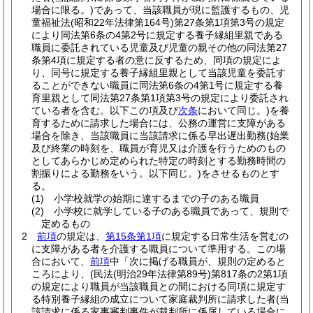
場合に限る。)
であって、当該職員が現に監護するもの、児
童福祉法
(昭和22年法律第164号)
第27条第1項第3号の規定
により同法第6条の4第2号に規定する養子縁組里親である
職員に委託されている児童及び児童の親その他の同法第27
条第4項に規定する者の意に反するため、同項の規定によ
り、同号に規定する養子縁組里親として当該児童を委託す
ることができない職員に同法第6条の4第1号に規定する養
育里親として同法第27条第1項第3号の規定により委託され
ている者を含む。以下この項及び
次条
において同じ。)
を養
育するために請求した場合には、公務の運営に支障がある
場合を除き、当該職員に当該請求に係る早出遅出勤務
(始業
及び終業の時刻を、職員が育児又は介護を行うためのもの
としてあらかじめ定められた特定の時刻とする勤務時間の
割振りによる勤務をいう。以下同じ。)
をさせるものとす
る。
(1)
小学校就学の始期に達するまでの子のある職員
(2)
小学校に就学している子のある職員であって、規則で
定めるもの
2
前項
の規定は、
第15条第1項
に規定する日常生活を営むの
に支障がある者を介護する職員について準用する。
この場
合において、
前項
中「次に掲げる職員が、規則の定めると
ころにより、
(民法
(明治29年法律第89号)
第817条の2第1項
の規定により職員が当該職員との間における同項に規定す
る特別養子縁組の成立について家庭裁判所に請求した者
(当
該請求に係る家事審判事件が裁判所に係属している場合に