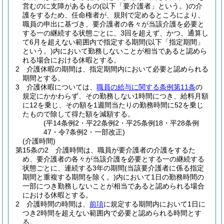
営むのに支障があるもの
(以下「要介護者」という。)
の介
護をするため、任命権者が、規則で定めるところにより、
職員の申出に基づき、要介護者の各々が当該介護を必要と
する一の継続する状態ごとに、3回を超えず、かつ、通算し
て6月を超えない範囲内で指定する期間
(以下「指定期間」
という。)
内において勤務しないことが相当であると認めら
れる場合における休暇とする。
2
介護休暇の期間は、指定期間内において必要と認められる
期間とする。
3
介護休暇については、
職員の給与に関する条例第11条
の
規定にかかわらず、その勤務しない1時間につき、給料月額
に12を乗じ、その額を1週間当たりの勤務時間に52を乗じ
たもので除して得た額を減額する。
(平14条例2・平22条例2・平25条例18・平28条例
47・令7条例2・一部改正)
(介護時間)
第15条の2
介護時間は、職員が要介護者の介護をするた
め、要介護者の各々が当該介護を必要とする一の継続する
状態ごとに、連続する3年の期間
(当該要介護者に係る指定
期間と重複する期間を除く。)
内において1日の勤務時間の
一部につき勤務しないことが相当であると認められる場合
における休暇とする。
2
介護時間の時間は、
前項
に規定する期間内において1日に
つき2時間を超えない範囲内で必要と認められる時間とす
る。