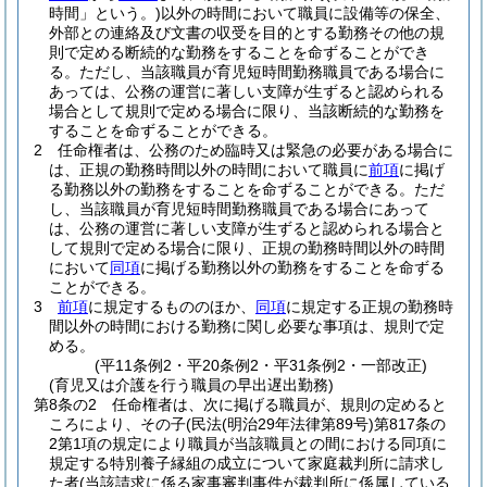
時間」という。)
以外の時間において職員に設備等の保全、
外部との連絡及び文書の収受を目的とする勤務その他の規
則で定める断続的な勤務をすることを命ずることができ
る。
ただし、当該職員が育児短時間勤務職員である場合に
あっては、公務の運営に著しい支障が生ずると認められる
場合として規則で定める場合に限り、当該断続的な勤務を
することを命ずることができる。
2
任命権者は、公務のため臨時又は緊急の必要がある場合に
は、正規の勤務時間以外の時間において職員に
前項
に掲げ
る勤務以外の勤務をすることを命ずることができる。
ただ
し、当該職員が育児短時間勤務職員である場合にあって
は、公務の運営に著しい支障が生ずると認められる場合と
して規則で定める場合に限り、正規の勤務時間以外の時間
において
同項
に掲げる勤務以外の勤務をすることを命ずる
ことができる。
3
前項
に規定するもののほか、
同項
に規定する正規の勤務時
間以外の時間における勤務に関し必要な事項は、規則で定
める。
(平11条例2・平20条例2・平31条例2・一部改正)
(育児又は介護を行う職員の早出遅出勤務)
第8条の2
任命権者は、次に掲げる職員が、規則の定めると
ころにより、その子
(民法
(明治29年法律第89号)
第817条の
2第1項の規定により職員が当該職員との間における同項に
規定する特別養子縁組の成立について家庭裁判所に請求し
た者
(当該請求に係る家事審判事件が裁判所に係属している