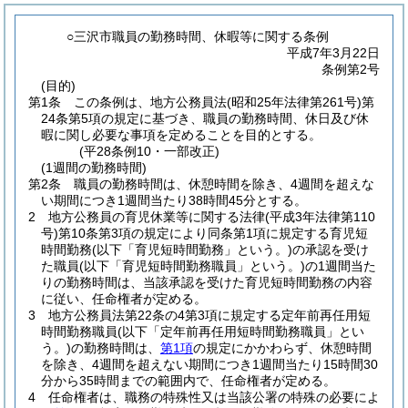
○三沢市職員の勤務時間、休暇等に関する条例
平成7年3月22日
条例第2号
(目的)
第1条
この条例は、地方公務員法
(昭和25年法律第261号)
第
24条第5項の規定に基づき、職員の勤務時間、休日及び休
暇に関し必要な事項を定めることを目的とする。
(平28条例10・一部改正)
(1週間の勤務時間)
第2条
職員の勤務時間は、休憩時間を除き、4週間を超えな
い期間につき1週間当たり38時間45分とする。
2
地方公務員の育児休業等に関する法律
(平成3年法律第110
号)
第10条第3項の規定により同条第1項に規定する育児短
時間勤務
(以下「育児短時間勤務」という。)
の承認を受け
た職員
(以下「育児短時間勤務職員」という。)
の1週間当た
りの勤務時間は、当該承認を受けた育児短時間勤務の内容
に従い、任命権者が定める。
3
地方公務員法第22条の4第3項に規定する定年前再任用短
時間勤務職員
(以下「定年前再任用短時間勤務職員」とい
う。)
の勤務時間は、
第1項
の規定にかかわらず、休憩時間
を除き、4週間を超えない期間につき1週間当たり15時間30
分から35時間までの範囲内で、任命権者が定める。
4
任命権者は、職務の特殊性又は当該公署の特殊の必要によ