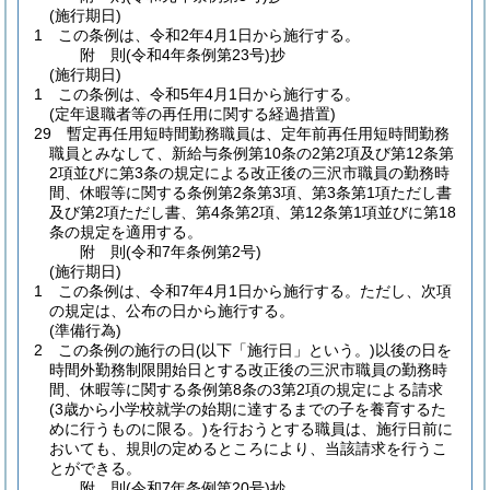
(施行期日)
1
この条例は、令和2年4月1日から施行する。
附
則
(令和4年
条例第23号)
抄
(施行期日)
1
この条例は、令和5年4月1日から施行する。
(定年退職者等の再任用に関する経過措置)
29
暫定再任用短時間勤務職員は、定年前再任用短時間勤務
職員とみなして、新給与条例第10条の2第2項及び第12条第
2項並びに第3条の規定による改正後の三沢市職員の勤務時
間、休暇等に関する条例第2条第3項、第3条第1項ただし書
及び第2項ただし書、第4条第2項、第12条第1項並びに第18
条の規定を適用する。
附
則
(令和7年
条例第2号)
(施行期日)
1
この条例は、令和7年4月1日から施行する。
ただし、次項
の規定は、公布の日から施行する。
(準備行為)
2
この条例の施行の日
(以下「施行日」という。)
以後の日を
時間外勤務制限開始日とする改正後の三沢市職員の勤務時
間、休暇等に関する条例第8条の3第2項の規定による請求
(3歳から小学校就学の始期に達するまでの子を養育するた
めに行うものに限る。)
を行おうとする職員は、施行日前に
おいても、規則の定めるところにより、当該請求を行うこ
とができる。
附
則
(令和7年
条例第20号)
抄