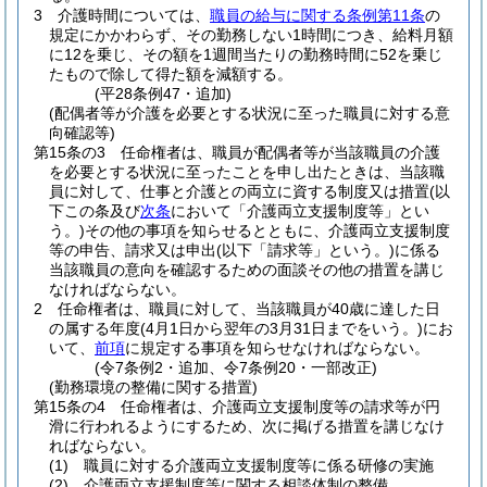
3
介護時間については、
職員の給与に関する条例第11条
の
規定にかかわらず、その勤務しない1時間につき、給料月額
に12を乗じ、その額を1週間当たりの勤務時間に52を乗じ
たもので除して得た額を減額する。
(平28条例47・追加)
(配偶者等が介護を必要とする状況に至った職員に対する意
向確認等)
第15条の3
任命権者は、職員が配偶者等が当該職員の介護
を必要とする状況に至ったことを申し出たときは、当該職
員に対して、仕事と介護との両立に資する制度又は措置
(以
下この条及び
次条
において「介護両立支援制度等」とい
う。)
その他の事項を知らせるとともに、介護両立支援制度
等の申告、請求又は申出
(以下「請求等」という。)
に係る
当該職員の意向を確認するための面談その他の措置を講じ
なければならない。
2
任命権者は、職員に対して、当該職員が40歳に達した日
の属する年度
(4月1日から翌年の3月31日までをいう。)
にお
いて、
前項
に規定する事項を知らせなければならない。
(令7条例2・追加、令7条例20・一部改正)
(勤務環境の整備に関する措置)
第15条の4
任命権者は、介護両立支援制度等の請求等が円
滑に行われるようにするため、次に掲げる措置を講じなけ
ればならない。
(1)
職員に対する介護両立支援制度等に係る研修の実施
(2)
介護両立支援制度等に関する相談体制の整備