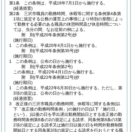
第1条
この条例は、平成18年7月1日から施行する。
(経過措置)
第2条
三沢市職員の勤務時間、休暇等に関する条例第4条第
1項に規定する公務の運営上の事情により特別の形態によっ
て勤務する必要のある職員の休憩時間及び休息時間につい
ては、当分の間、なお従前の例による。
附
則
(平成20年
条例第2号)
抄
(施行期日)
1
この条例は、平成20年4月1日から施行する。
附
則
(平成20年
条例第35号)
抄
(施行期日)
1
この条例は、公布の日から施行する。
附
則
(平成22年
条例第2号)
この条例は、平成22年4月1日から施行する。
附
則
(平成22年
条例第12号)
抄
(施行期日)
1
この条例は、平成22年6月30日から施行する。
ただし、第
3項の規定は、公布の日から施行する。
(経過措置)
3
改正後の三沢市職員の勤務時間、休暇等に関する条例
(以
下「改正後の勤務時間条例」)
の施行の日
(以下「施行日」
という。)
以後の日を早出遅出勤務開始日とする改正後の勤
務時間条例第8条の2の規定による請求、同条例第8条の3第
2項の規定による請求又は施行日以後の日を時間外勤務制限
開始日とする同条第3項の規定による請求を行おうとする職