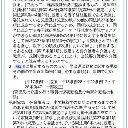
限る。)
であって、当該職員が現に監護するもの、児童福祉
法
(昭和22年法律第164号)
第27条第1項第3号の規定により
同法第6条の4第2号に規定する養子縁組里親である職員に
委託されている児童及び児童の親その他の同法第27条第4
項に規定する者の意に反するため、同項の規定により、同
号に規定する養子縁組里親として当該児童を委託すること
ができない職員に同法第6条の4第1号に規定する養育里親
として同法第27条第1項第3号の規定により委託されている
者を含む。以下この項及び次条において同じ。)
養育する」
とあるのは「第15条第1項に規定する要介護者を介護する
職員が、規則で定めるところにより、当該要介護者を介護
する」と読み替えるものとする。
3
前2項
に規定するもののほか、早出遅出勤務に関する手続
その他の早出遅出勤務に関し必要な事項は、規則で定め
る。
(平17条例1・追加、平18条例28・平22条例12・平
28条例47・一部改正)
(育児又は介護を行う職員の深夜勤務及び時間外勤務の制
限)
第8条の3
任命権者は、小学校就学の始期に達するまでの子
のある職員
(職員の配偶者で当該子の親
(当該子について民
法第817条の2第1項の規定により特別養子縁組の成立につ
いて家庭裁判所に請求した者及び児童福祉法第27条第1項
第3号の規定により委託されている同法第6条の4に規定す