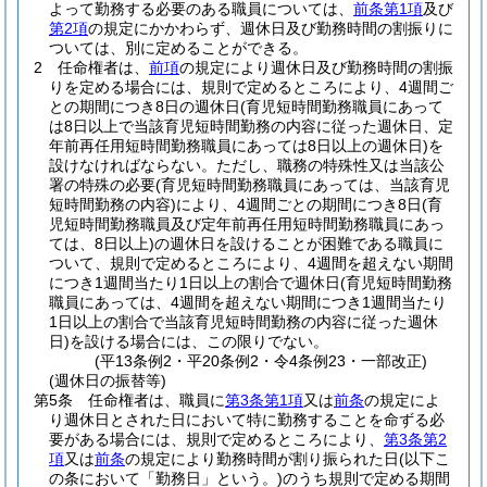
よって勤務する必要のある職員については、
前条第1項
及び
第2項
の規定にかかわらず、週休日及び勤務時間の割振りに
ついては、別に定めることができる。
2
任命権者は、
前項
の規定により週休日及び勤務時間の割振
りを定める場合には、規則で定めるところにより、4週間ご
との期間につき8日の週休日
(育児短時間勤務職員にあって
は8日以上で当該育児短時間勤務の内容に従った週休日、定
年前再任用短時間勤務職員にあっては8日以上の週休日)
を
設けなければならない。
ただし、職務の特殊性又は当該公
署の特殊の必要
(育児短時間勤務職員にあっては、当該育児
短時間勤務の内容)
により、4週間ごとの期間につき8日
(育
児短時間勤務職員及び定年前再任用短時間勤務職員にあっ
ては、8日以上)
の週休日を設けることが困難である職員に
ついて、規則で定めるところにより、4週間を超えない期間
につき1週間当たり1日以上の割合で週休日
(育児短時間勤務
職員にあっては、4週間を超えない期間につき1週間当たり
1日以上の割合で当該育児短時間勤務の内容に従った週休
日)
を設ける場合には、この限りでない。
(平13条例2・平20条例2・令4条例23・一部改正)
(週休日の振替等)
第5条
任命権者は、職員に
第3条第1項
又は
前条
の規定によ
り週休日とされた日において特に勤務することを命ずる必
要がある場合には、規則で定めるところにより、
第3条第2
項
又は
前条
の規定により勤務時間が割り振られた日
(以下こ
の条において「勤務日」という。)
のうち規則で定める期間