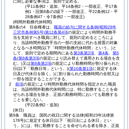
に関し必要な事項は、規則で定める。
(平11条例2・追加、平14条例2・一部改正、平17条
例1・旧第8条の2繰下・一部改正、平22条例12・平
28条例47・令7条例2・一部改正)
(時間外勤務代休時間)
第8条の4
任命権者は、
職員の給与に関する条例
(昭和29年
三沢市条例第5号)
第12条第4項
の規定により時間外勤務手
当を支給すべき職員に対して、規則の定めるところによ
り、当該時間外勤務手当の一部の支給に代わる措置の対象
となるべき時間
(以下「時間外勤務代休時間」という。)
と
して、規則で定める期間内にある
第3条第2項
、
第4条
、
第5
条
(
第8条第3項
の規定により読み替えて適用される場合を含
む。)
又は
第8条第2項
の規定により勤務時間が割り振られた
日
(以下「勤務日等」という。)
(
第10条第1項
に規定する休
日及び代休日を除く。)
に割り振られた勤務時間の全部又は
一部を指定することができる。
2
前項
の規定により時間外勤務代休時間を指定された職員
は、当該時間外勤務代休時間には、特に勤務することを命
ぜられる場合を除き、正規の勤務時間においても勤務する
ことを要しない。
(平22条例2・追加)
(休日)
第9条
職員は、国民の祝日に関する法律
(昭和23年法律第
178号)
に規定する休日
(以下「祝日法による休日」とい
う。)
には、特に勤務することを命ぜられる者を除き、正規