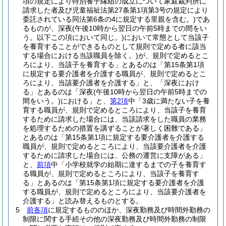
項の規定により特別養子縁組の成立について家庭裁判所に
請求した者及び児童福祉法第27条第1項第3号の規定により
委託されている同法第6条の4に規定する里親を含む。)
であ
るものが、深夜
(午後10時から翌日の午前5時までの間をい
う。以下この項において同じ。)
において常態として当該子
を養育することができるものとして規則で定める者に該当
する場合における当該職員を除く。)
が、規則で定めるとこ
ろにより、当該子を養育する」とあるのは「第15条第1項
に規定する要介護者を介護する職員が、規則で定めるとこ
ろにより、当該要介護者を介護する」と、「深夜におけ
る」とあるのは「深夜
(午後10時から翌日の午前5時までの
間をいう。)
における」と、
第2項
中「3歳に満たない子を養
育する職員が、規則で定めるところにより、当該子を養育
するために請求した場合には、当該請求をした職員の業務
を処理するための措置を講ずることが著しく困難である」
とあるのは「第15条第1項に規定する要介護者を介護する
職員が、規則で定めるところにより、当該要介護者を介護
するために請求した場合には、公務の運営に支障がある」
と、
前項
中「小学校就学の始期に達するまでの子を養育す
る職員が、規則で定めるところにより、当該子を養育す
る」とあるのは「第15条第1項に規定する要介護者を介護
する職員が、規則で定めるところにより、当該要介護者を
介護する」と読み替えるものとする。
5
前各項
に規定するもののほか、深夜勤務及び時間外勤務の
制限に関する手続その他の深夜勤務及び時間外勤務の制限