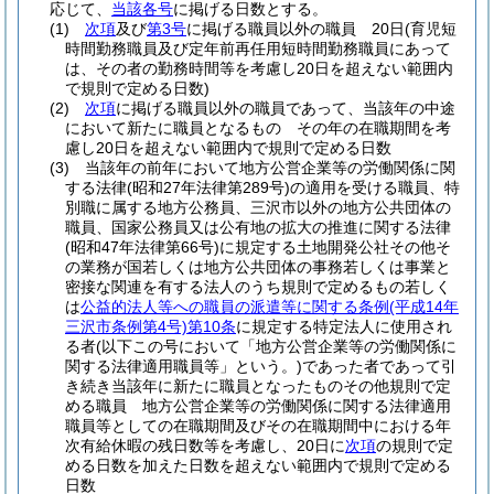
応じて、
当該各号
に掲げる日数とする。
(1)
次項
及び
第3号
に掲げる職員以外の職員 20日
(育児短
時間勤務職員及び定年前再任用短時間勤務職員にあって
は、その者の勤務時間等を考慮し20日を超えない範囲内
で規則で定める日数)
(2)
次項
に掲げる職員以外の職員であって、当該年の中途
において新たに職員となるもの その年の在職期間を考
慮し20日を超えない範囲内で規則で定める日数
(3)
当該年の前年において地方公営企業等の労働関係に関
する法律
(昭和27年法律第289号)
の適用を受ける職員、特
別職に属する地方公務員、三沢市以外の地方公共団体の
職員、国家公務員又は公有地の拡大の推進に関する法律
(昭和47年法律第66号)
に規定する土地開発公社その他そ
の業務が国若しくは地方公共団体の事務若しくは事業と
密接な関連を有する法人のうち規則で定めるもの若しく
は
公益的法人等への職員の派遣等に関する条例
(平成14年
三沢市条例第4号)
第10条
に規定する特定法人に使用され
る者
(以下この号において「地方公営企業等の労働関係に
関する法律適用職員等」という。)
であった者であって引
き続き当該年に新たに職員となったものその他規則で定
める職員 地方公営企業等の労働関係に関する法律適用
職員等としての在職期間及びその在職期間中における年
次有給休暇の残日数等を考慮し、20日に
次項
の規則で定
める日数を加えた日数を超えない範囲内で規則で定める
日数