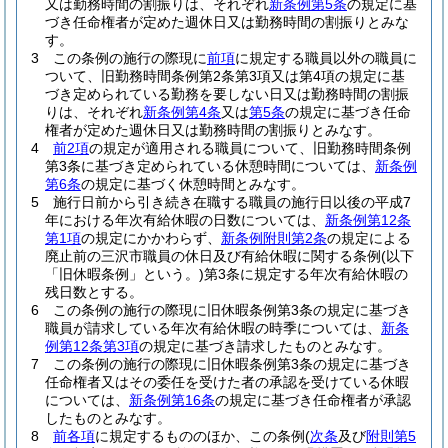
又は勤務時間の割振りは、それぞれ
新条例第5条
の規定に基
づき任命権者が定めた週休日又は勤務時間の割振りとみな
す。
3
この条例の施行の際現に
前項
に規定する職員以外の職員に
ついて、旧勤務時間条例第2条第3項又は第4項の規定に基
づき定められている勤務を要しない日又は勤務時間の割振
りは、それぞれ
新条例第4条
又は
第5条
の規定に基づき任命
権者が定めた週休日又は勤務時間の割振りとみなす。
4
前2項
の規定が適用される職員について、旧勤務時間条例
第3条に基づき定められている休憩時間については、
新条例
第6条
の規定に基づく休憩時間とみなす。
5
施行日前から引き続き在職する職員の施行日以後の平成7
年における年次有給休暇の日数については、
新条例第12条
第1項
の規定にかかわらず、
新条例附則第2条
の規定による
廃止前の三沢市職員の休日及び有給休暇に関する条例
(以下
「旧休暇条例」という。)
第3条に規定する年次有給休暇の
残日数とする。
6
この条例の施行の際現に旧休暇条例第3条の規定に基づき
職員が請求している年次有給休暇の時季については、
新条
例第12条第3項
の規定に基づき請求したものとみなす。
7
この条例の施行の際現に旧休暇条例第3条の規定に基づき
任命権者又はその委任を受けた者の承認を受けている休暇
については、
新条例第16条
の規定に基づき任命権者が承認
したものとみなす。
8
前各項
に規定するもののほか、この条例
(
次条
及び
附則第5