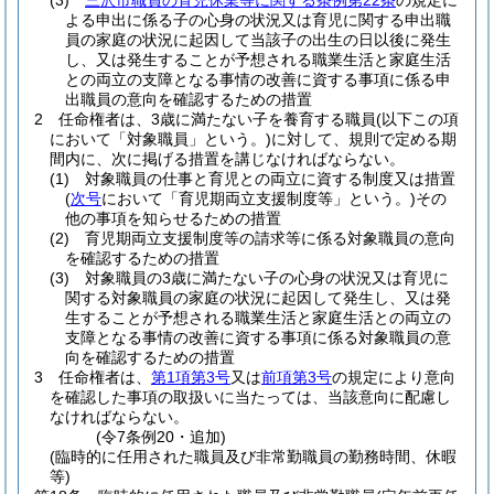
(3)
三沢市職員の育児休業等に関する条例第22条
の規定に
よる申出に係る子の心身の状況又は育児に関する申出職
員の家庭の状況に起因して当該子の出生の日以後に発生
し、又は発生することが予想される職業生活と家庭生活
との両立の支障となる事情の改善に資する事項に係る申
出職員の意向を確認するための措置
2
任命権者は、3歳に満たない子を養育する職員
(以下この項
において「対象職員」という。)
に対して、規則で定める期
間内に、次に掲げる措置を講じなければならない。
(1)
対象職員の仕事と育児との両立に資する制度又は措置
(
次号
において「育児期両立支援制度等」という。)
その
他の事項を知らせるための措置
(2)
育児期両立支援制度等の請求等に係る対象職員の意向
を確認するための措置
(3)
対象職員の3歳に満たない子の心身の状況又は育児に
関する対象職員の家庭の状況に起因して発生し、又は発
生することが予想される職業生活と家庭生活との両立の
支障となる事情の改善に資する事項に係る対象職員の意
向を確認するための措置
3
任命権者は、
第1項第3号
又は
前項第3号
の規定により意向
を確認した事項の取扱いに当たっては、当該意向に配慮し
なければならない。
(令7条例20・追加)
(臨時的に任用された職員及び非常勤職員の勤務時間、休暇
等)