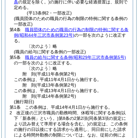
条
の規定を除く。)
の施行に伴い必要な経過措置は、規則で
定める。
(平13条例2・一部改正)
(職員団体のための職員の行為の制限の特例に関する条例の
一部改正)
第4条
職員団体のための職員の行為の制限の特例に関する条
例
(昭和44年三沢市条例第23号)
の一部を次のように改正す
る。
〔次のよう〕略
(職員の給与に関する条例の一部改正)
第5条
職員の給与に関する条例
(昭和29年三沢市条例第5号)
の一部を次のように改正する。
〔次のよう〕略
附
則
(平成11年
条例第2号)
この条例は、平成11年4月1日から施行する。
附
則
(平成13年
条例第2号)
この条例は、平成13年4月1日から施行する。
附
則
(平成14年
条例第2号)
(施行期日)
第1条
この条例は、平成14年4月1日から施行する。
2
改正後の三沢市職員の勤務時間、休暇等に関する条例
(以
下「新条例」という。)
第8条の2第2項
(同条第3項の規定に
より読み替えて準用する場合を含む。)
の規定は、この条例
の施行の日以後にする請求から適用し、同日前にした請求
による時間外勤務の制限については、なお、従前の例によ