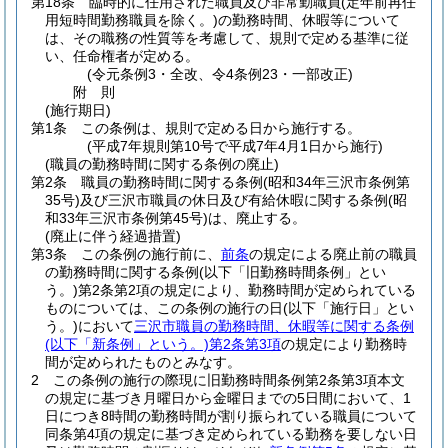
第18条
臨時的に任用された職員及び非常勤職員
(定年前再任
用短時間勤務職員を除く。)
の勤務時間、休暇等について
は、その職務の性質等を考慮して、規則で定める基準に従
い、任命権者が定める。
(令元条例3・全改、令4条例23・一部改正)
附
則
(施行期日)
第1条
この条例は、規則で定める日から施行する。
(平成7年規則第10号で平成7年4月1日から施行)
(職員の勤務時間に関する条例の廃止)
第2条
職員の勤務時間に関する条例
(昭和34年三沢市条例第
35号)
及び三沢市職員の休日及び有給休暇に関する条例
(昭
和33年三沢市条例第45号)
は、廃止する。
(廃止に伴う経過措置)
第3条
この条例の施行前に、
前条
の規定による廃止前の職員
の勤務時間に関する条例
(以下「旧勤務時間条例」とい
う。)
第2条第2項の規定により、勤務時間が定められている
ものについては、この条例の施行の日
(以下「施行日」とい
う。)
において
三沢市職員の勤務時間、休暇等に関する条例
(以下「新条例」という。)
第2条第3項
の規定により勤務時
間が定められたものとみなす。
2
この条例の施行の際現に旧勤務時間条例第2条第3項本文
の規定に基づき月曜日から金曜日までの5日間において、1
日につき8時間の勤務時間が割り振られている職員について
同条第4項の規定に基づき定められている勤務を要しない日