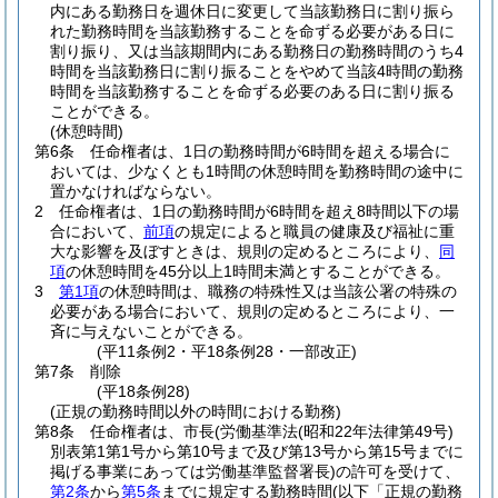
内にある勤務日を週休日に変更して当該勤務日に割り振ら
れた勤務時間を当該勤務することを命ずる必要がある日に
割り振り、又は当該期間内にある勤務日の勤務時間のうち4
時間を当該勤務日に割り振ることをやめて当該4時間の勤務
時間を当該勤務することを命ずる必要のある日に割り振る
ことができる。
(休憩時間)
第6条
任命権者は、1日の勤務時間が6時間を超える場合に
おいては、少なくとも1時間の休憩時間を勤務時間の途中に
置かなければならない。
2
任命権者は、1日の勤務時間が6時間を超え8時間以下の場
合において、
前項
の規定によると職員の健康及び福祉に重
大な影響を及ぼすときは、規則の定めるところにより、
同
項
の休憩時間を45分以上1時間未満とすることができる。
3
第1項
の休憩時間は、職務の特殊性又は当該公署の特殊の
必要がある場合において、規則の定めるところにより、一
斉に与えないことができる。
(平11条例2・平18条例28・一部改正)
第7条
削除
(平18条例28)
(正規の勤務時間以外の時間における勤務)
第8条
任命権者は、市長
(労働基準法
(昭和22年法律第49号)
別表第1第1号から第10号まで及び第13号から第15号までに
掲げる事業にあっては労働基準監督署長)
の許可を受けて、
第2条
から
第5条
までに規定する勤務時間
(以下「正規の勤務