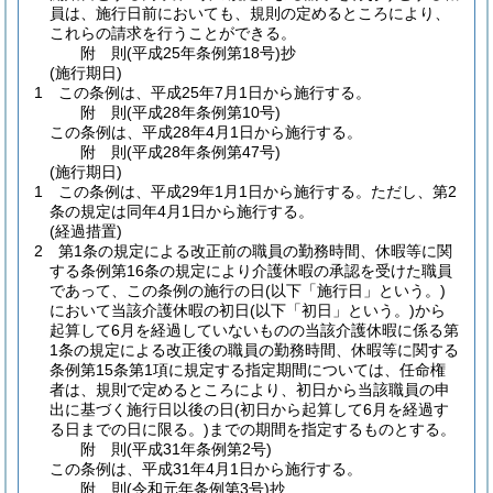
員は、施行日前においても、規則の定めるところにより、
これらの請求を行うことができる。
附
則
(平成25年
条例第18号)
抄
(施行期日)
1
この条例は、平成25年7月1日から施行する。
附
則
(平成28年
条例第10号)
この条例は、平成28年4月1日から施行する。
附
則
(平成28年
条例第47号)
(施行期日)
1
この条例は、平成29年1月1日から施行する。
ただし、第2
条の規定は同年4月1日から施行する。
(経過措置)
2
第1条の規定による改正前の職員の勤務時間、休暇等に関
する条例第16条の規定により介護休暇の承認を受けた職員
であって、この条例の施行の日
(以下「施行日」という。)
において当該介護休暇の初日
(以下「初日」という。)
から
起算して6月を経過していないものの当該介護休暇に係る第
1条の規定による改正後の職員の勤務時間、休暇等に関する
条例第15条第1項に規定する指定期間については、任命権
者は、規則で定めるところにより、初日から当該職員の申
出に基づく施行日以後の日
(初日から起算して6月を経過す
る日までの日に限る。)
までの期間を指定するものとする。
附
則
(平成31年
条例第2号)
この条例は、平成31年4月1日から施行する。
附
則
(令和元年
条例第3号)
抄