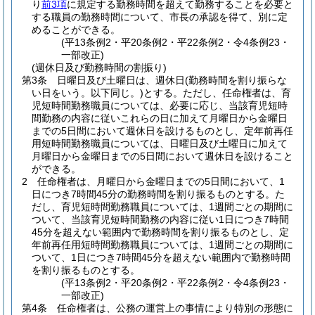
り
前3項
に規定する勤務時間を超えて勤務することを必要と
する職員の勤務時間について、市長の承認を得て、別に定
めることができる。
(平13条例2・平20条例2・平22条例2・令4条例23・
一部改正)
(週休日及び勤務時間の割振り)
第3条
日曜日及び土曜日は、週休日
(勤務時間を割り振らな
い日をいう。以下同じ。)
とする。
ただし、任命権者は、育
児短時間勤務職員については、必要に応じ、当該育児短時
間勤務の内容に従いこれらの日に加えて月曜日から金曜日
までの5日間において週休日を設けるものとし、定年前再任
用短時間勤務職員については、日曜日及び土曜日に加えて
月曜日から金曜日までの5日間において週休日を設けること
ができる。
2
任命権者は、月曜日から金曜日までの5日間において、1
日につき7時間45分の勤務時間を割り振るものとする。
た
だし、育児短時間勤務職員については、1週間ごとの期間に
ついて、当該育児短時間勤務の内容に従い1日につき7時間
45分を超えない範囲内で勤務時間を割り振るものとし、定
年前再任用短時間勤務職員については、1週間ごとの期間に
ついて、1日につき7時間45分を超えない範囲内で勤務時間
を割り振るものとする。
(平13条例2・平20条例2・平22条例2・令4条例23・
一部改正)
第4条
任命権者は、公務の運営上の事情により特別の形態に