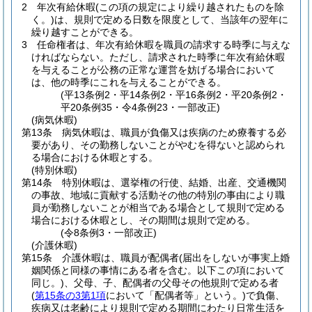
2
年次有給休暇
(この項の規定により繰り越されたものを除
く。)
は、規則で定める日数を限度として、当該年の翌年に
繰り越すことができる。
3
任命権者は、年次有給休暇を職員の請求する時季に与えな
ければならない。
ただし、請求された時季に年次有給休暇
を与えることが公務の正常な運営を妨げる場合において
は、他の時季にこれを与えることができる。
(平13条例2・平14条例2・平16条例2・平20条例2・
平20条例35・令4条例23・一部改正)
(病気休暇)
第13条
病気休暇は、職員が負傷又は疾病のため療養する必
要があり、その勤務しないことがやむを得ないと認められ
る場合における休暇とする。
(特別休暇)
第14条
特別休暇は、選挙権の行使、結婚、出産、交通機関
の事故、地域に貢献する活動その他の特別の事由により職
員が勤務しないことが相当である場合として規則で定める
場合における休暇とし、その期間は規則で定める。
(令8条例3・一部改正)
(介護休暇)
第15条
介護休暇は、職員が配偶者
(届出をしないが事実上婚
姻関係と同様の事情にある者を含む。以下この項において
同じ。)
、父母、子、配偶者の父母その他規則で定める者
(
第15条の3第1項
において「配偶者等」という。)
で負傷、
疾病又は老齢により規則で定める期間にわたり日常生活を