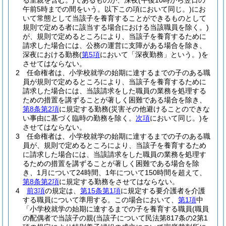
る里親を含む。)
であるものが、深夜
(午後10時から翌日の
午前5時までの間をいう。以下この項において同じ。)
にお
いて常態として当該子を養育することができるものとして
規則で定める者に該当する場合における当該職員を除く。)
が、規則で定めるところにより、当該子を養育するために
請求した場合には、公務の運営に支障がある場合を除き、
深夜における勤務
(
第5項
において「深夜勤務」という。)
を
させてはならない。
2
任命権者は、小学校就学の始期に達するまでの子のある職
員が規則で定めるところにより、当該子を養育するために
請求した場合には、当該請求をした職員の業務を処理する
ための措置を講ずることが著しく困難である場合を除き、
第8条第2項
に規定する勤務
(災害その他避けることのできな
い事由に基づく臨時の勤務を除く。
次項
において同じ。)
を
させてはならない。
3
任命権者は、小学校就学の始期に達するまでの子のある職
員が、規則で定めるところにより、当該子を養育するため
に請求した場合には、当該請求をした職員の業務を処理す
るための措置を講ずることが著しく困難である場合を除
き、1月について24時間、1年について150時間を超えて、
第8条第2項
に規定する勤務をさせてはならない。
4
前3項
の規定は、
第15条第1項
に規定する要介護者を介護
する職員について準用する。
この場合において、
第1項
中
「小学校就学の始期に達するまでの子を養育する職員
(職員
の配偶者で当該子の親
(当該子について民法第817条の2第1