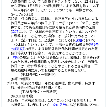
の勤務時間においても勤務することを要しない。
12月29日
から翌年の1月3日までの日
(祝日法による休日を除く。以下
「年末年始の休日」という。)
についても、同様とする。
(休日の代休日)
第10条
任命権者は、職員に、勤務日等のうち祝日法による
休日又は年末年始の休日
(以下この項において「休日」と総
称する。)
である勤務日等に割り振られた勤務時間の全部
(
次項
において「休日の全勤務時間」という。)
について特
に勤務することを命じた場合には、規則の定めるところに
より、当該休日前に、当該休日に代わる日
(
次項
において
「代休日」という。)
として、当該休日後の勤務日等
(
第8条
の4第1項
の規定により時間外勤務代休時間が指定された勤
務日等及び休日を除く。)
を指定することができる。
2
前項
の規定により代休日を指定された職員は、勤務を命ぜ
られた休日の全勤務時間を勤務した場合において、当該代
休日には、特に勤務することを命ぜられるときを除き、正
規の勤務時間においても勤務することを要しない。
(平22条例2・一部改正)
(休暇の種類)
第11条
職員の休暇は、年次有給休暇、病気休暇、特別休
暇、介護休暇及び介護時間とする。
(平28条例47・一部改正)
(年次有給休暇)
第12条
年次有給休暇は、1の年ごとにおける休暇とし、そ
の日数は、1の年において、
次の各号
に掲げる職員の区分に