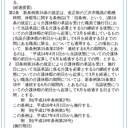
る。
(経過措置)
第2条
新条例第15条の規定は、改正前の三沢市職員の勤務
時間、休暇等に関する条例
(以下「旧条例」という。)
第16
条の規定により介護休暇の承認を受けた職員で施行日にお
いて当該承認に係る介護を必要とする1の継続する状態につ
いての介護休暇の初日から起算して3月を経過しているもの
(当該介護休暇の初日から起算して6月を経過する日までの
間にある職員に限る。)
についても適用する。
この場合にお
いて、新条例第15条第2項中「連続する6月の期間内」とあ
るのは、「平成14年4月1日から当該状態についての介護休
暇の初日から起算して6月を経過する日までの間」とする。
2
旧条例第16条の規定により介護休暇の承認を受け、施行
日において当該承認に係る介護を必要とする1の継続する状
態についての介護休暇の初日から起算して3月を経過してい
ない職員の介護休暇の期間については、新条例第15条第2
項中「連続する6月の期間内」とあるのは、「当該状態につ
いての介護休暇の初日から起算して6月を経過する日までの
間」とする。
附
則
(平成16年
条例第2号)
この条例は、平成16年4月1日から施行する。
附
則
(平成17年
条例第1号)
この条例は、平成17年4月1日から施行する。
附
則
(平成18年
条例第28号)
(施行期日)