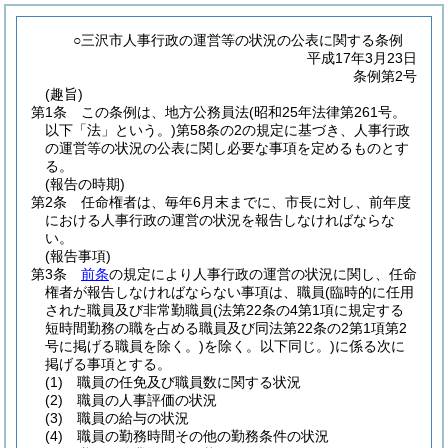
○三沢市人事行政の運営等の状況の公表に関する条例
平成17年3月23日
条例第2号
(趣旨)
第1条
この条例は、地方公務員法
(昭和25年法律第261号。
以下「法」という。)
第58条の2の規定に基づき、人事行政
の運営等の状況の公表に関し必要な事項を定めるものとす
る。
(報告の時期)
第2条
任命権者は、毎年6月末までに、市長に対し、前年度
における人事行政の運営の状況を報告しなければならな
い。
(報告事項)
第3条
前条
の規定により人事行政の運営の状況に関し、任命
権者が報告しなければならない事項は、職員
(臨時的に任用
された職員及び非常勤職員
(法第22条の4第1項に規定する
短時間勤務の職を占める職員及び同法第22条の2第1項第2
号に掲げる職員を除く。)
を除く。以下同じ。)
に係る次に
掲げる事項とする。
(1)
職員の任免及び職員数に関する状況
(2)
職員の人事評価の状況
(3)
職員の給与の状況
(4)
職員の勤務時間その他の勤務条件の状況