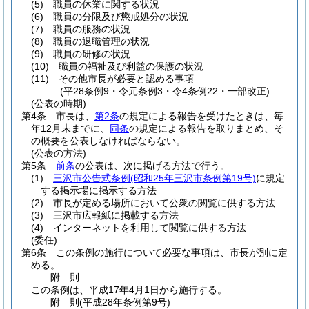
(5)
職員の休業に関する状況
(6)
職員の分限及び懲戒処分の状況
(7)
職員の服務の状況
(8)
職員の退職管理の状況
(9)
職員の研修の状況
(10)
職員の福祉及び利益の保護の状況
(11)
その他市長が必要と認める事項
(平28条例9・令元条例3・令4条例22・一部改正)
(公表の時期)
第4条
市長は、
第2条
の規定による報告を受けたときは、毎
年12月末までに、
同条
の規定による報告を取りまとめ、そ
の概要を公表しなければならない。
(公表の方法)
第5条
前条
の公表は、次に掲げる方法で行う。
(1)
三沢市公告式条例
(昭和25年三沢市条例第19号)
に規定
する掲示場に掲示する方法
(2)
市長が定める場所において公衆の閲覧に供する方法
(3)
三沢市広報紙に掲載する方法
(4)
インターネットを利用して閲覧に供する方法
(委任)
第6条
この条例の施行について必要な事項は、市長が別に定
める。
附
則
この条例は、平成17年4月1日から施行する。
附
則
(平成28年
条例第9号)