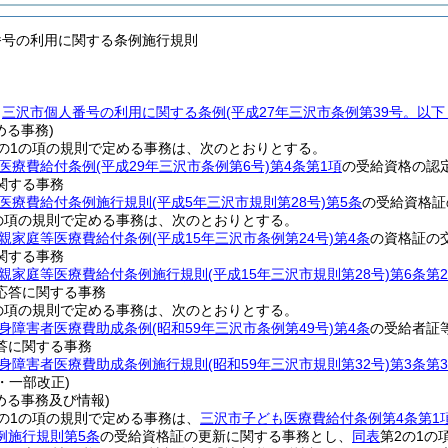
番号の利用に関する条例施行規則
、
三沢市個人番号の利用に関する条例
(平成27年三沢市条例第39号。以
める事務)
の1の項の規則で定める事務は、次のとおりとする。
医療費給付条例
(平成29年三沢市条例第6号)
第4条第1項
の受給資格の認
関する事務
医療費給付条例施行規則
(平成5年三沢市規則第28号)
第5条
の受給資格証
の項の規則で定める事務は、次のとおりとする。
親家庭等医療費給付条例
(平成15年三沢市条例第24号)
第4条
の資格証の
関する事務
親家庭等医療費給付条例施行規則
(平成15年三沢市規則第28号)
第6条第
応答に関する事務
の項の規則で定める事務は、次のとおりとする。
身障害者医療費助成条例
(昭和59年三沢市条例第49号)
第4条
の受給者証
答に関する事務
身障害者医療費助成条例施行規則
(昭和59年三沢市規則第32号)
第3条第
1・一部改正)
める事務及び情報)
の1の項の規則で定める事務は、
三沢市子ども医療費給付条例第4条第1
例施行規則第5条
の受給資格証の更新に関する事務とし、
同表
第2の1の