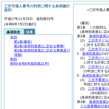
三沢市個人番号の利用に関する条例施行
規則
○三沢市個人
平成27年11月25日 規則第33号
(趣旨)
(令和6年7月2日施行)
第1条
この規則は
(条例別表第1に定
条項目次
沿革
第2条
条例別表第1
本則
(1)
三沢市子ども
第1条
(趣旨)
に対する応答に
第2条
(条例別表第1に定める事務)
(2)
三沢市子ども
第3条
(条例別表第2に定める事務及び
2
条例別表第1
の2
情報)
(1)
三沢市ひとり
附則
に対する応答に
附則
(令和6年規則第21号)
(2)
三沢市ひとり
の申請に対する
3
条例別表第1
の3
(1)
三沢市重度心
申請に対する応
(2)
三沢市重度心
(令6規則2
(条例別表第2に定
第3条
条例別表第2
ども医療費給付条