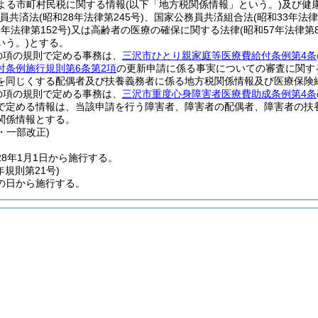
よる市町村民税に関する情報
(以下「地方税関係情報」という。)
及び健
員共済法
(昭和28年法律第245号)
、国家公務員共済組合法
(昭和33年法律
7年法律第152号)
又は高齢者の医療の確保に関する法律
(昭和57年法律第8
いう。)
とする。
の項の規則で定める事務は、
三沢市ひとり親家庭等医療費給付条例第4条
付条例施行規則第6条第2項
の更新申請に係る事実についての審査に関す
を同じくする配偶者及び扶養義務者に係る地方税関係情報及び医療保険
の項の規則で定める事務は、
三沢市重度心身障害者医療費助成条例第4条
で定める情報は、当該申請を行う障害者、障害者の配偶者、障害者の扶
関係情報とする。
1・一部改正)
8年1月1日から施行する。
年
規則第21号)
の日から施行する。