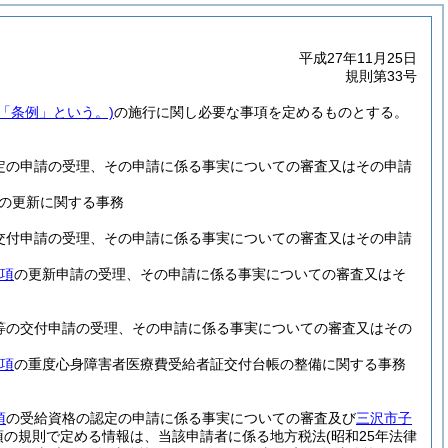
平成27年11月25日
規則第33号
下「条例」という。)
の施行に関し必要な事項を定めるものとする。
定の申請の受理、その申請に係る事実についての審査又はその申請
の更新に関する事務
交付申請の受理、その申請に係る事実についての審査又はその申請
2項
の更新申請の受理、その申請に係る事実についての審査又はそ
等の交付申請の受理、その申請に係る事実についての審査又はその
3項
の重度心身障害者医療費受給者証交付台帳の整備に関する事務
項
の受給資格の認定の申請に係る事実についての審査及び
三沢市子
項の規則で定める情報は、当該申請者に係る地方税法
(昭和25年法律