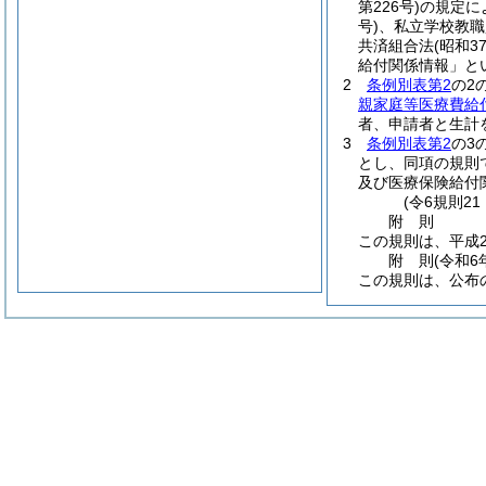
第226号)
の規定に
号)
、私立学校教職
共済組合法
(昭和3
給付関係情報」と
2
条例別表第2
の2
親家庭等医療費給
者、申請者と生計
3
条例別表第2
の3
とし、同項の規則
及び医療保険給付
(令6規則2
附
則
この規則は、平成2
附
則
(令和6
この規則は、公布