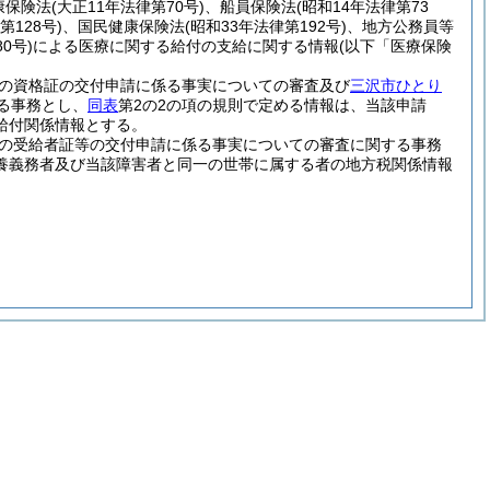
康保険法
(大正11年法律第70号)
、船員保険法
(昭和14年法律第73
第128号)
、国民健康保険法
(昭和33年法律第192号)
、地方公務員等
0号)
による医療に関する給付の支給に関する情報
(以下「医療保険
の資格証の交付申請に係る事実についての審査及び
三沢市ひとり
る事務とし、
同表
第2の2の項の規則で定める情報は、当該申請
給付関係情報とする。
の受給者証等の交付申請に係る事実についての審査に関する事務
養義務者及び当該障害者と同一の世帯に属する者の地方税関係情報