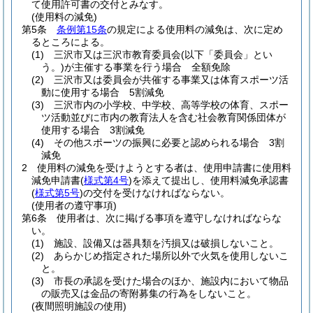
て使用許可書の交付とみなす。
(使用料の減免)
第5条
条例第15条
の規定による使用料の減免は、次に定め
るところによる。
(1)
三沢市又は三沢市教育委員会
(以下「委員会」とい
う。)
が主催する事業を行う場合 全額免除
(2)
三沢市又は委員会が共催する事業又は体育スポーツ活
動に使用する場合 5割減免
(3)
三沢市内の小学校、中学校、高等学校の体育、スポー
ツ活動並びに市内の教育法人を含む社会教育関係団体が
使用する場合 3割減免
(4)
その他スポーツの振興に必要と認められる場合 3割
減免
2
使用料の減免を受けようとする者は、使用申請書に使用料
減免申請書
(
様式第4号
)
を添えて提出し、使用料減免承認書
(
様式第5号
)
の交付を受けなければならない。
(使用者の遵守事項)
第6条
使用者は、次に掲げる事項を遵守しなければならな
い。
(1)
施設、設備又は器具類を汚損又は破損しないこと。
(2)
あらかじめ指定された場所以外で火気を使用しないこ
と。
(3)
市長の承認を受けた場合のほか、施設内において物品
の販売又は金品の寄附募集の行為をしないこと。
(夜間照明施設の使用)