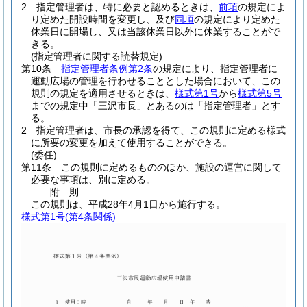
2
指定管理者は、特に必要と認めるときは、
前項
の規定によ
り定めた開設時間を変更し、及び
同項
の規定により定めた
休業日に開場し、又は当該休業日以外に休業することがで
きる。
(指定管理者に関する読替規定)
第10条
指定管理者条例第2条
の規定により、指定管理者に
運動広場の管理を行わせることとした場合において、この
規則の規定を適用させるときは、
様式第1号
から
様式第5号
までの規定中「三沢市長」とあるのは「指定管理者」とす
る。
2
指定管理者は、市長の承認を得て、この規則に定める様式
に所要の変更を加えて使用することができる。
(委任)
第11条
この規則に定めるもののほか、施設の運営に関して
必要な事項は、別に定める。
附
則
この規則は、平成28年4月1日から施行する。
様式第1号
(第4条関係)