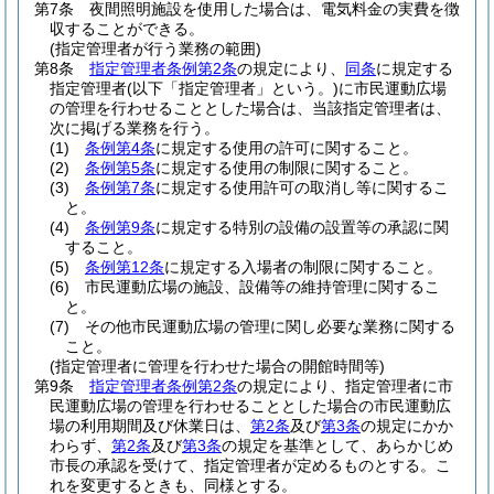
第7条
夜間照明施設を使用した場合は、電気料金の実費を徴
収することができる。
(指定管理者が行う業務の範囲)
第8条
指定管理者条例第2条
の規定により、
同条
に規定する
指定管理者
(以下「指定管理者」という。)
に市民運動広場
の管理を行わせることとした場合は、当該指定管理者は、
次に掲げる業務を行う。
(1)
条例第4条
に規定する使用の許可に関すること。
(2)
条例第5条
に規定する使用の制限に関すること。
(3)
条例第7条
に規定する使用許可の取消し等に関するこ
と。
(4)
条例第9条
に規定する特別の設備の設置等の承認に関
すること。
(5)
条例第12条
に規定する入場者の制限に関すること。
(6)
市民運動広場の施設、設備等の維持管理に関するこ
と。
(7)
その他市民運動広場の管理に関し必要な業務に関する
こと。
(指定管理者に管理を行わせた場合の開館時間等)
第9条
指定管理者条例第2条
の規定により、指定管理者に市
民運動広場の管理を行わせることとした場合の市民運動広
場の利用期間及び休業日は、
第2条
及び
第3条
の規定にかか
わらず、
第2条
及び
第3条
の規定を基準として、あらかじめ
市長の承認を受けて、指定管理者が定めるものとする。
こ
れを変更するときも、同様とする。