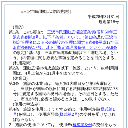
○三沢市民運動広場管理規則
平成28年3月31日
規則第18号
(目的)
第1条
この規則は、
三沢市民運動広場設置条例
(昭和60年三
沢市条例第8号。以下「条例」という。)
第19条
及び
三沢市
指定管理者による公の施設の管理に関する条例
(平成17年三
沢市条例第17号。以下「指定管理者条例」という。)
第6条
の規定に基づき、三沢市民運動広場
(以下「運動広場」とい
う。)
の管理に関し必要な事項を定めることを目的とする。
(利用期間)
第2条
運動広場の構成施設
(以下「施設」という。)
の利用期
間は、4月上旬から11月中旬までとする。
(休業日)
第3条
施設の休業日は、毎月第1火曜日及び第3火曜日と
し、当該日が国民の祝日に関する法律
(昭和23年法律第178
号)
に規定する国民の祝日の場合は、その翌日とする。
ただ
し、市長が特に必要と認めるときは、この限りでない。
(使用の申込み)
第4条
施設を使用しようとする者は、使用申請書
(
様式第1
号
)
を提出し、使用許可書
(
様式第2号
)
の交付を受けなけれ
ばならない。
2
施設の使用については、使用券
(
様式第3号
)
の交付をもっ