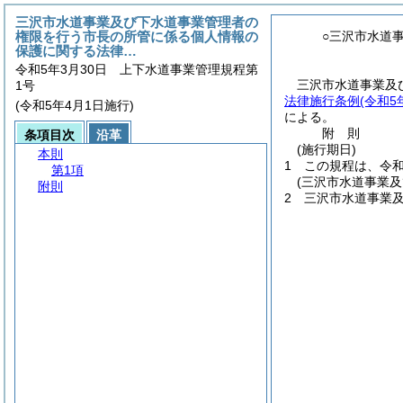
三沢市水道事業及び下水道事業管理者の
権限を行う市長の所管に係る個人情報の
○三沢市水道
保護に関する法律…
令和5年3月30日 上下水道事業管理規程第
三沢市水道事業及
1号
法律施行条例
(令和5
(令和5年4月1日施行)
による。
附
則
条項目次
沿革
(施行期日)
本則
1
この規程は、令和
第1項
(三沢市水道事業
附則
2
三沢市水道事業