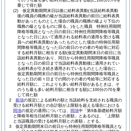
そのうち最も多い給料月額に相当する額)
に100分の70を
乗じて得た額
(2)
仮定異動期間末日以後に給料表異動
(当該給料表異動
後の職員の職務の級が当該給料表異動の前日に給料表異
動があったものとした場合の職員の職務の級より下位の
職務の級となるものに限る。)
をした職員 特例任用期間
降格等職員となった日の前日に特例任用期間降格等職員
となった日において適用される給料表の適用を受ける職
員への給料表異動があったものとした場合の特例任用期
間降格等職員となった日の前日のその者の号給等に対応
する給料月額に相当する額
(仮定異動期間末日の前日に当
該給料表異動があり、同日から特例任用期間降格等職員
となった日の前日まで当該給料表異動後に適用されてい
る給料表が引き続き適用されているものとした場合に、
仮定異動期間末日の前日から特例任用期間降格等職員と
なった日の前々日までの間のその者の号給等に対応する
給料月額に、これよりも多い給料月額があるときは、そ
のうち最も多い給料月額に相当する額)
に100分の70を乗
じて得た額
2
前項
の規定による給料の額と当該給料を支給される職員の
受ける給料月額との合計額が上限額を超える場合における
同項
の規定の適用については、
同項
中「第9条基礎給料月額
と降格等相当日給料月額との差額」とあるのは、「上限額
と当該職員の受ける給料月額との差額」とする。
3
仮定異動期間末日の前日から特例任用期間降格等職員とな