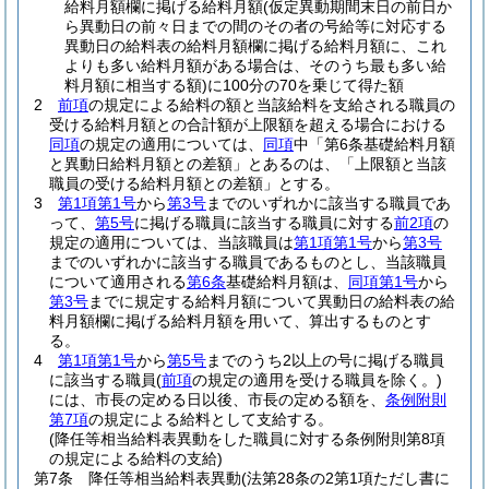
給料月額欄に掲げる給料月額
(仮定異動期間末日の前日か
ら異動日の前々日までの間のその者の号給等に対応する
異動日の給料表の給料月額欄に掲げる給料月額に、これ
よりも多い給料月額がある場合は、そのうち最も多い給
料月額に相当する額)
に100分の70を乗じて得た額
2
前項
の規定による給料の額と当該給料を支給される職員の
受ける給料月額との合計額が上限額を超える場合における
同項
の規定の適用については、
同項
中「第6条基礎給料月額
と異動日給料月額との差額」とあるのは、「上限額と当該
職員の受ける給料月額との差額」とする。
3
第1項第1号
から
第3号
までのいずれかに該当する職員であ
って、
第5号
に掲げる職員に該当する職員に対する
前2項
の
規定の適用については、当該職員は
第1項第1号
から
第3号
までのいずれかに該当する職員であるものとし、当該職員
について適用される
第6条
基礎給料月額は、
同項第1号
から
第3号
までに規定する給料月額について異動日の給料表の給
料月額欄に掲げる給料月額を用いて、算出するものとす
る。
4
第1項第1号
から
第5号
までのうち2以上の号に掲げる職員
に該当する職員
(
前項
の規定の適用を受ける職員を除く。)
には、市長の定める日以後、市長の定める額を、
条例附則
第7項
の規定による給料として支給する。
(降任等相当給料表異動をした職員に対する条例附則第8項
の規定による給料の支給)
第7条
降任等相当給料表異動
(法第28条の2第1項ただし書に