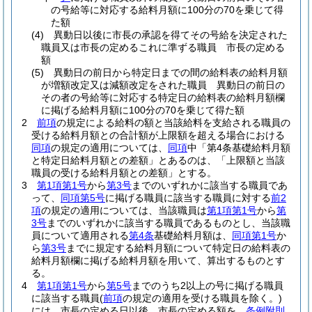
の号給等に対応する給料月額に100分の70を乗じて得
た額
(4)
異動日以後に市長の承認を得てその号給を決定された
職員又は市長の定めるこれに準ずる職員 市長の定める
額
(5)
異動日の前日から特定日までの間の給料表の給料月額
が増額改定又は減額改定をされた職員 異動日の前日の
その者の号給等に対応する特定日の給料表の給料月額欄
に掲げる給料月額に100分の70を乗じて得た額
2
前項
の規定による給料の額と当該給料を支給される職員の
受ける給料月額との合計額が上限額を超える場合における
同項
の規定の適用については、
同項
中「第4条基礎給料月額
と特定日給料月額との差額」とあるのは、「上限額と当該
職員の受ける給料月額との差額」とする。
3
第1項第1号
から
第3号
までのいずれかに該当する職員であ
って、
同項第5号
に掲げる職員に該当する職員に対する
前2
項
の規定の適用については、当該職員は
第1項第1号
から
第
3号
までのいずれかに該当する職員であるものとし、当該職
員について適用される
第4条
基礎給料月額は、
同項第1号
か
ら
第3号
までに規定する給料月額について特定日の給料表の
給料月額欄に掲げる給料月額を用いて、算出するものとす
る。
4
第1項第1号
から
第5号
までのうち2以上の号に掲げる職員
に該当する職員
(
前項
の規定の適用を受ける職員を除く。)
には、市長の定める日以後、市長の定める額を、
条例附則