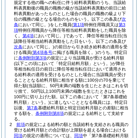
規定する他の職への転任に伴う給料表異動のうち、当該給
料表異動後の職員の職務の級が当該給料表異動の前日に給
料表異動があったものとした場合の職員の職務の級より下
位の職務の級となる場合のものをいう。以下この条及び
次
条
において同じ。)
をした職員
(
第1項
特例任用職員又は
第3
項
特例任用職員から降任等相当給料表異動をした職員を除
く。
第4項
において同じ。)
であって、降任等相当転任日
(当
該降任等相当給料表異動をした日をいう。以下この条及び
次条
において同じ。)
の前日から引き続き給料表の適用を受
ける職員
(
第4項各号
に掲げる職員を除く。)
のうち、特定日
に
条例附則第3項
の規定により当該職員が受ける給料月額
(以下この項において「特定日給料月額」という。)
が降任
等相当転任日の前日に降任等相当転任日において適用され
る給料表の適用を受けるものとした場合に当該職員が受け
ることとなる給料月額に相当する額に100分の70を乗じて
得た額
(当該額に、50円未満の端数を生じたときはこれを切
り捨て、50円以上100円未満の端数を生じたときはこれを
100円に切り上げた額。以下この条において「第7条基礎給
料月額」という。)
に達しないこととなる職員には、特定日
以後、
第7条
基礎給料月額と特定日給料月額との差額に相当
する額を、
条例附則第8項
の規定による給料として支給す
る。
2
前項
の規定による給料の額と当該給料を支給される職員の
受ける給料月額との合計額が上限額を超える場合における
同項
の規定の適用については、
同項
中「第7条基礎給料月額