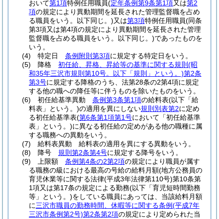
おいて
第1項
特例任用職員
(
定年条例第9条第1項
又は
第2
項
の規定により異動期間を延長された管理監督職を占め
る職員をいう。以下同じ。)
又は
第3項
特例任用職員
(同条
第3項又は第4項の規定により異動期間を延長された管理
監督職を占める職員をいう。以下同じ。)
であったものを
いう。
(4)
特定日
条例附則第3項
に規定する特定日をいう。
(5)
降格
初任給、昇格、昇給等の基準に関する規則
(昭
和35年三沢市規則第10号。以下「規則」という。)
第2条
第3号
に規定する降格のうち、法第28条の2第4項に規定
する他の職への降任等に伴うものを除いたものをいう。
(6)
初任給基準異動
条例第3条第1項
の給料表
(以下「給
料表」という。)
の適用を異にしない
規則別表第2
に定め
る初任給基準表
(
第6条第1項第1号
において「初任給基準
表」という。)
に異なる初任給の定めがある他の職種に属
する職務への異動をいう。
(7)
給料表異動 給料表の適用を異にする異動をいう。
(8)
降号
規則第2条第4号
に規定する降号をいう。
(9)
上限額
条例第4条の2第2項
の規定により職員が属す
る職務の級における最高の号給の給料月額
(地方公務員の
育児休業等に関する法律
(平成3年法律第110号)
第10条第
1項又は第17条の規定による勤務
(以下「育児短時間勤務
等」という。)
をしている職員にあっては、当該給料月額
に
三沢市職員の勤務時間、休暇等に関する条例
(平成7年
三沢市条例第2号)
第2条第2項
の規定により定められた当