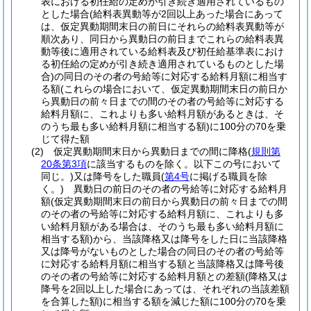
表における初任給の定めが引き続き適用されているもの
とした場合
(給料表異動等が2回以上あった場合にあって
は、仮定異動期間末日の前日にそれらの給料表異動等が
順次あり、同日から異動日の前日までこれらの給料表異
動等後に適用されている給料表及び初任給基準表におけ
る初任給の定めが引き続き適用されているものとした場
合)
の同日のその者の号給等に対応する給料月額に相当す
る額
(これらの場合において、仮定異動期間末日の前日か
ら異動日の前々日までの間のその者の号給等に対応する
給料月額に、これよりも多い給料月額があるときは、そ
のうち最も多い給料月額に相当する額)
に100分の70を乗
じて得た額
(2)
仮定異動期間末日から異動日までの間に降格
(
規則第
20条第3項
に該当するものを除く。以下この号において
同じ。)
又は降号をした職員
(
第4号
に掲げる職員を除
く。)
異動日の前日のその者の号給等に対応する給料月
額
(仮定異動期間末日の前日から異動日の前々日までの間
のその者の号給等に対応する給料月額に、これよりも多
い給料月額がある場合は、そのうち最も多い給料月額に
相当する額)
から、当該降格又は降号をした日に当該降格
又は降号がないものとした場合の同日のその者の号給等
に対応する給料月額に相当する額と当該降格又は降号後
のその者の号給等に対応する給料月額との差額
(降格又は
降号を2回以上した場合にあっては、それぞれの当該差額
を合算した額)
に相当する額を減じた額に100分の70を乗