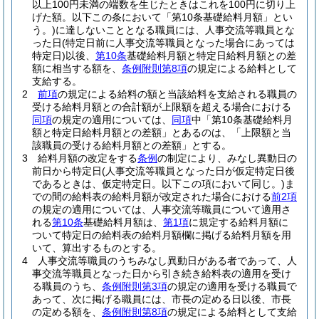
以上100円未満の端数を生じたときはこれを100円に切り上
げた額。以下この条において「第10条基礎給料月額」とい
う。)
に達しないこととなる職員には、人事交流等職員とな
った日
(特定日前に人事交流等職員となった場合にあっては
特定日)
以後、
第10条
基礎給料月額と特定日給料月額との差
額に相当する額を、
条例附則第8項
の規定による給料として
支給する。
2
前項
の規定による給料の額と当該給料を支給される職員の
受ける給料月額との合計額が上限額を超える場合における
同項
の規定の適用については、
同項
中「第10条基礎給料月
額と特定日給料月額との差額」とあるのは、「上限額と当
該職員の受ける給料月額との差額」とする。
3
給料月額の改定をする
条例
の制定により、みなし異動日の
前日から特定日
(人事交流等職員となった日が仮定特定日後
であるときは、仮定特定日。以下この項において同じ。)
ま
での間の給料表の給料月額が改定された場合における
前2項
の規定の適用については、人事交流等職員について適用さ
れる
第10条
基礎給料月額は、
第1項
に規定する給料月額に
ついて特定日の給料表の給料月額欄に掲げる給料月額を用
いて、算出するものとする。
4
人事交流等職員のうちみなし異動日がある者であって、人
事交流等職員となった日から引き続き給料表の適用を受け
る職員のうち、
条例附則第3項
の規定の適用を受ける職員で
あって、次に掲げる職員には、市長の定める日以後、市長
の定める額を、
条例附則第8項
の規定による給料として支給