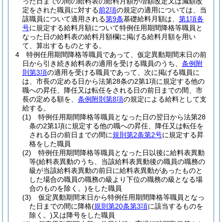
った日までの間の給料表の給料月額が増額改定又は減額改
定をされた職員に対する
前2項
の規定の適用については、当
該職員について適用される
第9条
基礎給料月額は、
第1項各
号
に規定する給料月額について特例任用期間降格等職員と
なった日の給料表の給料月額欄に掲げる給料月額を用い
て、算出するものとする。
4
特例任用期間降格等職員であって、仮定異動期間末日の前
日から引き続き給料表の適用を受ける職員のうち、
条例附
則第3項
の適用を受ける職員であって、次に掲げる職員に
は、市長の定める日から法第28条の2第1項に規定する他の
職への昇任、降任又は転任をされる日の前日までの間、市
長の定める額を、
条例附則第8項
の規定による給料として支
給する。
(1)
特例任用期間降格等職員となった日の翌日から法第28
条の2第1項に規定する他の職への昇任、降任又は転任を
される日の前日までの間に
規則第2条第2号
に規定する昇
格をした職員
(2)
特例任用期間降格等職員となった日以後に給料表異動
等
(給料表異動のうち、当該給料表異動後の職員の職務の
級が当該給料表異動の前日に給料表異動があったものと
した場合の職員の職務の級より下位の職務の級となる場
合のものを除く。)
をした職員
(3)
仮定異動期間末日から特例任用期間降格等職員となっ
た日までの間に降格
(
規則第20条第3項
に該当するものを
除く。)
又は降号をした職員