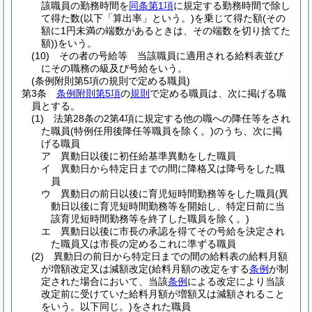
該職員の勤務時間を
同条第1項
に規定する勤務時間で除し
て得た数
(以下「算出率」という。)
を乗じて得た額
(その
額に1円未満の端数があるときは、その端数を切り捨てた
額)
)
をいう。
(10)
その者の号給等 当該職員に適用される給料表並び
にその職務の級及び号給をいう。
(条例附則第5項の規則で定める職員)
第3条
条例附則第5項
の
規則
で定める職員は、次に掲げる職
員とする。
(1)
法第28条の2第4項に規定する他の職への降任等をされ
た職員
(特例任用後降任等職員を除く。)
のうち、次に掲
げる職員
ア
異動日以後に初任給基準異動をした職員
イ
異動日から特定日までの間に降格又は降号をした職
員
ウ
異動日の前日以後に育児短時間勤務等をした職員
(異
動日以後に育児短時間勤務等を開始し、特定日前に当
該育児短時間勤務等を終了した職員を除く。)
エ
異動日以後に市長の承認を得てその号給を決定され
た職員又は市長の定めるこれに準ずる職員
(2)
異動日の前日から特定日までの間の給料表の給料月額
が増額改定又は減額改定
(給料月額の改定をする
条例
が制
定された場合において、当該
条例
による改定により当該
改定前に受けていた給料月額が増額又は減額されること
をいう。以下同じ。)
をされた職員