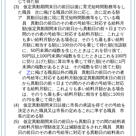
じて得た額
(3)
仮定異動期間末日の前日以後に育児短時間勤務等をし
た職員 次に掲げる職員の区分に応じ、次に定める額
ア
異動日以後に現に育児短時間勤務等をしている職
員 異動日の前日のその者の号給等に対応する給料月
額
(仮定異動期間末日の前日から異動日の前々日までの
間のその者の号給等に対応する給料月額に、これより
も多い給料月額がある場合は、そのうち最も多い給料
月額に相当する額)
に100分の70を乗じて得た額
(当該額
に、50円未満の端数を生じたときはこれを切り捨て、
50円以上100円未満の端数を生じたときはこれを100円
に切り上げた額)
に算出率を乗じて得た額
(その額に1円
未満の端数があるときは、その端数を切り捨てた額)
イ
ア
に掲げる職員以外の職員 異動日の前日のその者
の号給等に対応する給料月額
(仮定異動期間末日の前日
から異動日の前々日までの間のその者の号給等に対応
する給料月額に、これよりも多い給料月額がある場合
は、そのうち最も多い給料月額に相当する額)
に100分
の70を乗じて得た額
(4)
仮定異動期間末日以後に市長の承認を得てその号給を
決定された職員又は市長の定めるこれに準ずる職員 市
長の定める額
(5)
仮定異動期間末日の前日から異動日までの間の給料表
の給料月額が増額改定又は減額改定をされた職員 異動
日の前日のその者の号給等に対応する異動日の給料表の