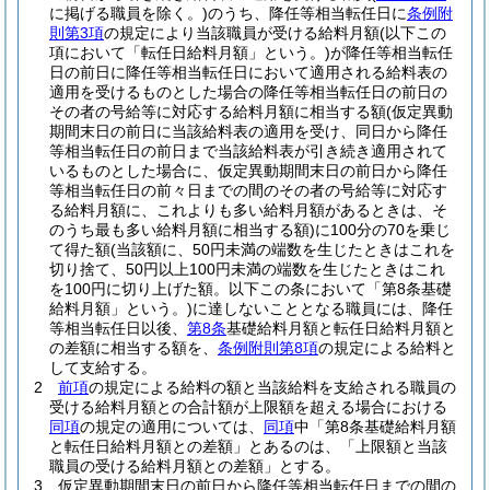
に掲げる職員を除く。)
のうち、降任等相当転任日に
条例附
則第3項
の規定により当該職員が受ける給料月額
(以下この
項において「転任日給料月額」という。)
が降任等相当転任
日の前日に降任等相当転任日において適用される給料表の
適用を受けるものとした場合の降任等相当転任日の前日の
その者の号給等に対応する給料月額に相当する額
(仮定異動
期間末日の前日に当該給料表の適用を受け、同日から降任
等相当転任日の前日まで当該給料表が引き続き適用されて
いるものとした場合に、仮定異動期間末日の前日から降任
等相当転任日の前々日までの間のその者の号給等に対応す
る給料月額に、これよりも多い給料月額があるときは、そ
のうち最も多い給料月額に相当する額)
に100分の70を乗じ
て得た額
(当該額に、50円未満の端数を生じたときはこれを
切り捨て、50円以上100円未満の端数を生じたときはこれ
を100円に切り上げた額。以下この条において「第8条基礎
給料月額」という。)
に達しないこととなる職員には、降任
等相当転任日以後、
第8条
基礎給料月額と転任日給料月額と
の差額に相当する額を、
条例附則第8項
の規定による給料と
して支給する。
2
前項
の規定による給料の額と当該給料を支給される職員の
受ける給料月額との合計額が上限額を超える場合における
同項
の規定の適用については、
同項
中「第8条基礎給料月額
と転任日給料月額との差額」とあるのは、「上限額と当該
職員の受ける給料月額との差額」とする。
3
仮定異動期間末日の前日から降任等相当転任日までの間の