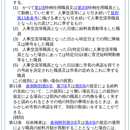
する。
(1)
かつて
第1項
特例任用職員又は
第3項
特例任用職員とし
て勤務していた者で、人事交流等により引き続いて
規則
第13条各号
に掲げる者となり引き続いて人事交流等職員
となったもの及びこれに準ずるもの
(2)
人事交流等職員となった日後に給料表異動等をした職
員
(3)
人事交流等職員となった日から特定日までの間に降格
又は降号をした職員
(4)
人事交流等職員となった日
(特定日前に人事交流等職
員となった場合にあっては特定日)
以後に育児短時間勤務
等をした職員
(5)
人事交流等職員となった日以後に市長の承認を得てそ
の号給を決定された職員又は市長の定めるこれに準ずる
職員
(この規則により難い場合の措置)
第11条
条例附則第5項
、
第7項
又は
第8項
の規定による給料
の支給について、この規則により難い場合又はこの規則の
規定による場合には部内の他の職員との均衡を著しく失す
ると認められるときその他の特別の事情があるときは、あ
らかじめ市長の承認を得て、別段の取扱いをすることがで
きる。
(雑則)
第12条
任命権者は、
条例附則第3項
又は
第4項
の規定の適用
により職員の給料月額が異動することとなった場合には、