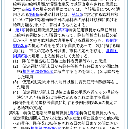
給料表の給料月額が増額改定又は減額改定をされた職員に
対する
前2項
の規定の適用については、当該職員について適
用される
第8条
基礎給料月額は、
第1項
に規定する給料月額
について降任等相当転任日の給料表の給料月額欄に掲げる
給料月額を用いて、算出するものとする。
4
第1項
特例任用職員又は
第3項
特例任用職員から降任等相
当給料表異動をした職員であって、降任等相当転任日の前
日から引き続き給料表の適用を受ける職員のうち、
条例附
則第3項
の規定の適用を受ける職員であって、次に掲げる職
員には、市長の定める日以後、市長の定める額を、
条例附
則第8項
の規定による給料として支給する。
(1)
降任等相当転任日後に給料表異動等をした職員
(2)
仮定異動期間末日から降任等相当転任日までの間に降
格
(
規則第20条第3項
に該当するものを除く。)
又は降号を
した職員
(3)
仮定異動期間末日の前日以後に育児短時間勤務等をし
た職員
(4)
仮定異動期間末日以後に市長の承認を得てその号給を
決定された職員又は市長の定めるこれに準ずる職員
(特例任用期間降格等職員に対する条例附則第8項の規定に
よる給料の支給)
第9条
特例任用期間降格等職員
(
第3項
特例任用職員のうち、
仮定異動期間末日から法第28条の2第1項に規定する他の職
への昇任、降任又は転任をされる日の前日までの間におい
て、降格
(
規則第20条第3項
の規定によるものに限る。)
をさ