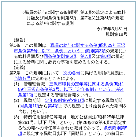
○職員の給与に関する条例附則第3項の規定による給料
月額及び同条例附則第5項、第7項又は第8項の規定
による給料に関する規則
令和5年3月31日
規則第18号
(趣旨)
第1条
この規則は、
職員の給与に関する条例
(昭和29年三沢
市条例第5号。以下「条例」という。)
附則第3項
の規定によ
る給料月額及び
同条例附則第5項
、
第7項
又は
第8項
の規定
による給料に関し必要な事項を定めるものとする。
(定義)
第2条
この規則において、
次の各号
に掲げる用語の意義は、
当該各号
に定めるところによる。
(1)
管理監督職
三沢市職員の定年等に関する条例
(昭和
59年三沢市条例第3号。以下「定年条例」という。)
第4
条第1項
に規定する管理監督職をいう。
(2)
異動期間
定年条例第9条第1項
に規定する異動期間
(
同条第1項
から
第4項
までの規定により延長された期間を
含む。)
をいう。
(3)
特例任用後降任等職員 地方公務員法
(昭和25年法律
第261号。以下「法」という。)
第28条の2第4項に規定す
る他の職への降任等をされた職員であって、
条例附則第5
項
に規定する異動日
(以下「異動日」という。)
の前日に