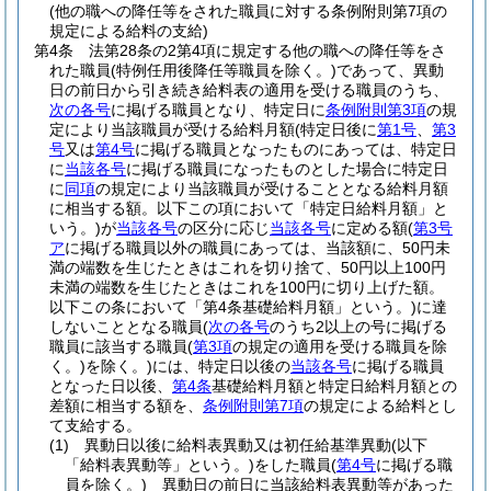
(他の職への降任等をされた職員に対する条例附則第7項の
規定による給料の支給)
第4条
法第28条の2第4項に規定する他の職への降任等をさ
れた職員
(特例任用後降任等職員を除く。)
であって、異動
日の前日から引き続き給料表の適用を受ける職員のうち、
次の各号
に掲げる職員となり、特定日に
条例附則第3項
の規
定により当該職員が受ける給料月額
(特定日後に
第1号
、
第3
号
又は
第4号
に掲げる職員となったものにあっては、特定日
に
当該各号
に掲げる職員になったものとした場合に特定日
に
同項
の規定により当該職員が受けることとなる給料月額
に相当する額。以下この項において「特定日給料月額」と
いう。)
が
当該各号
の区分に応じ
当該各号
に定める額
(
第3号
ア
に掲げる職員以外の職員にあっては、当該額に、50円未
満の端数を生じたときはこれを切り捨て、50円以上100円
未満の端数を生じたときはこれを100円に切り上げた額。
以下この条において「第4条基礎給料月額」という。)
に達
しないこととなる職員
(
次の各号
のうち2以上の号に掲げる
職員に該当する職員
(
第3項
の規定の適用を受ける職員を除
く。)
を除く。)
には、特定日以後の
当該各号
に掲げる職員
となった日以後、
第4条
基礎給料月額と特定日給料月額との
差額に相当する額を、
条例附則第7項
の規定による給料とし
て支給する。
(1)
異動日以後に給料表異動又は初任給基準異動
(以下
「給料表異動等」という。)
をした職員
(
第4号
に掲げる職
員を除く。)
異動日の前日に当該給料表異動等があった