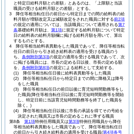
と特定日給料月額との差額」とあるのは、「上限額と当該
職員の受ける給料月額との差額」とする。
3
降任等相当転任日の前日から特定日までの間の給料表の給
料月額が増額改定又は減額改定をされた職員に対する
前2項
の規定の適用については、当該職員について適用される
第7
条
基礎給料月額は、
第1項
に規定する給料月額について特定
日の給料表の給料月額欄に掲げる給料月額を用いて、算出
するものとする。
4
降任等相当給料表異動をした職員であって、降任等相当転
任日の前日から引き続き給料表の適用を受ける職員のう
ち、
条例附則第3項
の規定の適用を受ける職員であって、次
に掲げる職員には、市長の定める日以後、市長の定める額
を、
条例附則第8項
の規定による給料として支給する。
(1)
降任等相当転任日後に給料表異動等をした職員
(2)
降任等相当転任日から特定日までの間に降格又は降号
をした職員
(3)
降任等相当転任日の前日以後に育児短時間勤務等をし
た職員
(降任等相当転任日以後に育児短時間勤務等を開始
し、特定日前に当該育児短時間勤務等を終了した職員を
除く。)
(4)
降任等相当転任日以後に市長の承認を得てその号給を
決定された職員又は市長の定めるこれに準ずる職員
第8条
第1項
特例任用職員又は
第3項
特例任用職員から降任
等相当給料表異動をした職員であって、降任等相当転任日
の前日から引き続き給料表の適用を受ける職員
(
第4項各号