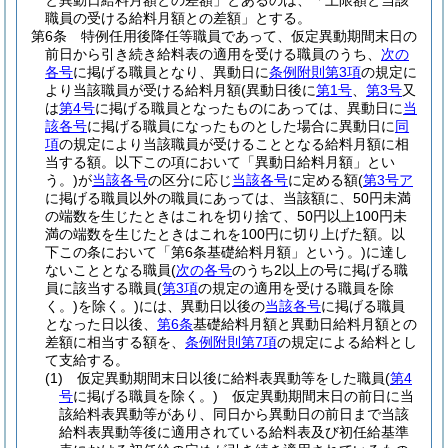
と異動日給料月額との差額」とあるのは、「上限額と当該
職員の受ける給料月額との差額」とする。
第6条
特例任用後降任等職員であって、仮定異動期間末日の
前日から引き続き給料表の適用を受ける職員のうち、
次の
各号
に掲げる職員となり、異動日に
条例附則第3項
の規定に
より当該職員が受ける給料月額
(異動日後に
第1号
、
第3号
又
は
第4号
に掲げる職員となったものにあっては、異動日に
当
該各号
に掲げる職員になったものとした場合に異動日に
同
項
の規定により当該職員が受けることとなる給料月額に相
当する額。以下この項において「異動日給料月額」とい
う。)
が
当該各号
の区分に応じ
当該各号
に定める額
(
第3号ア
に掲げる職員以外の職員にあっては、当該額に、50円未満
の端数を生じたときはこれを切り捨て、50円以上100円未
満の端数を生じたときはこれを100円に切り上げた額。以
下この条において「第6条基礎給料月額」という。)
に達し
ないこととなる職員
(
次の各号
のうち2以上の号に掲げる職
員に該当する職員
(
第3項
の規定の適用を受ける職員を除
く。)
を除く。)
には、異動日以後の
当該各号
に掲げる職員
となった日以後、
第6条
基礎給料月額と異動日給料月額との
差額に相当する額を、
条例附則第7項
の規定による給料とし
て支給する。
(1)
仮定異動期間末日以後に給料表異動等をした職員
(
第4
号
に掲げる職員を除く。)
仮定異動期間末日の前日に当
該給料表異動等があり、同日から異動日の前日まで当該
給料表異動等後に適用されている給料表及び初任給基準