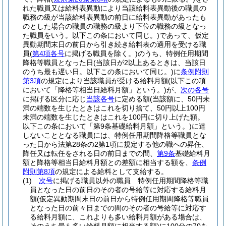
れた職員又は給料表異動により当該給料表異動後の職員の
職務の級が当該給料表異動の前日に給料表異動があったも
のとした場合の職員の職務の級より下位の職務の級となっ
た職員をいう。以下この条において同じ。)
であって、仮定
異動期間末日の前日から引き続き給料表の適用を受ける職
員
(
第4項各号
に掲げる職員を除く。)
のうち、特例任用期間
降格等職員となった日
(当該日が2以上あるときは、当該日
のうち最も遅い日。以下この条において同じ。)
に
条例附則
第3項
の規定により当該職員が受ける給料月額
(以下この項
において「降格等相当日給料月額」という。)
が、
次の各号
に掲げる区分に応じ
当該各号
に定める額
(当該額に、50円未
満の端数を生じたときはこれを切り捨て、50円以上100円
未満の端数を生じたときはこれを100円に切り上げた額。
以下この条において「第9条基礎給料月額」という。)
に達
しないこととなる職員には、特例任用期間降格等職員とな
った日から法第28条の2第1項に規定する他の職への昇任、
降任又は転任をされる日の前日までの間、
第9条
基礎給料月
額と降格等相当日給料月額との差額に相当する額を、
条例
附則第8項
の規定による給料として支給する。
(1)
次号
に掲げる職員以外の職員 特例任用期間降格等職
員となった日の前日のその者の号給等に対応する給料月
額
(仮定異動期間末日の前日から特例任用期間降格等職員
となった日の前々日までの間のその者の号給等に対応す
る給料月額に、これよりも多い給料月額がある場合は、