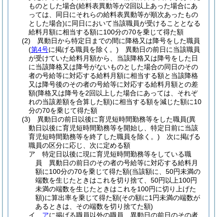
ものとした場合
(給料表異動等が2回以上あった場合にあ
っては、同日にそれらの給料表異動等が順次あったもの
とした場合)
に同日において当該職員が受けることとなる
給料月額に相当する額に100分の70を乗じて得た額
(2)
異動日から特定日までの間に降格又は降号をした職員
(
第4号
に掲げる職員を除く。)
異動日の前日に当該職員
が受けていた給料月額から、当該降格又は降号をした日
に当該降格又は降号がないものとした場合の同日のその
者の号給等に対応する給料月額に相当する額と当該降格
又は降号後のその者の号給等に対応する給料月額との差
額
(降格又は降号を2回以上した場合にあっては、それぞ
れの当該差額を合算した額)
に相当する額を減じた額に10
分の70を乗じて得た額
(3)
異動日の前日以後に育児短時間勤務等をした職員
(異
動日以後に育児短時間勤務等を開始し、特定日前に当該
育児短時間勤務等を終了した職員を除く。)
次に掲げる
職員の区分に応じ、次に定める額
ア
特定日以後に現に育児短時間勤務等をしている職
員 異動日の前日のその者の号給等に対応する給料月
額に100分の70を乗じて得た額
(当該額に、50円未満の
端数を生じたときはこれを切り捨て、50円以上100円
未満の端数を生じたときはこれを100円に切り上げた
額)
に算出率を乗じて得た額
(その額に1円未満の端数が
あるときは、その端数を切り捨てた額)
イ
ア
に掲げる職員以外の職員 異動日の前日のその者