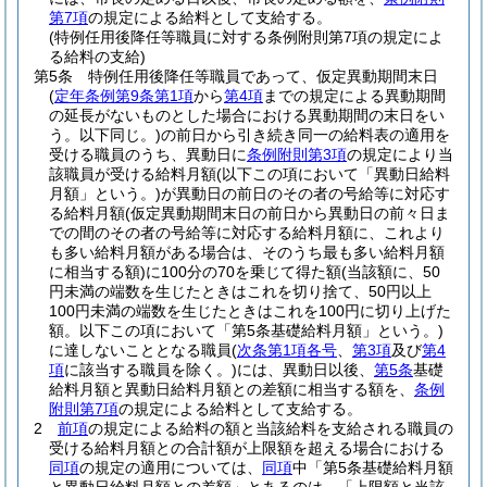
第7項
の規定による給料として支給する。
(特例任用後降任等職員に対する条例附則第7項の規定によ
る給料の支給)
第5条
特例任用後降任等職員であって、仮定異動期間末日
(
定年条例第9条第1項
から
第4項
までの規定による異動期間
の延長がないものとした場合における異動期間の末日をい
う。以下同じ。)
の前日から引き続き同一の給料表の適用を
受ける職員のうち、異動日に
条例附則第3項
の規定により当
該職員が受ける給料月額
(以下この項において「異動日給料
月額」という。)
が異動日の前日のその者の号給等に対応す
る給料月額
(仮定異動期間末日の前日から異動日の前々日ま
での間のその者の号給等に対応する給料月額に、これより
も多い給料月額がある場合は、そのうち最も多い給料月額
に相当する額)
に100分の70を乗じて得た額
(当該額に、50
円未満の端数を生じたときはこれを切り捨て、50円以上
100円未満の端数を生じたときはこれを100円に切り上げた
額。以下この項において「第5条基礎給料月額」という。)
に達しないこととなる職員
(
次条第1項各号
、
第3項
及び
第4
項
に該当する職員を除く。)
には、異動日以後、
第5条
基礎
給料月額と異動日給料月額との差額に相当する額を、
条例
附則第7項
の規定による給料として支給する。
2
前項
の規定による給料の額と当該給料を支給される職員の
受ける給料月額との合計額が上限額を超える場合における
同項
の規定の適用については、
同項
中「第5条基礎給料月額