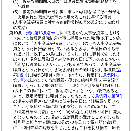
(4)
仮定異動期間末日の前日以後に育児短時間勤務等をし
た職員
(5)
仮定異動期間末日以後に市長の承認を得てその号給を
決定された職員又は市長の定めるこれに準ずる職員
(人事交流等職員に対する条例附則第8項の規定による給料
の支給)
第10条
規則第13条各号
に掲げる者から人事交流等により引
き続いて管理監督職以外の職に採用された職員
(以下この条
において「人事交流等職員」という。)
のうち人事交流等職
員となった日
(当該日が2以上あるときは、当該日のうち最
も遅い日。以下この条において同じ。)
前に職員であったも
のとした場合に異動日とみなされる日
(以下この条において
「みなし異動日」という。)
がある者であって、人事交流等
職員となった日から引き続き給料表の適用を受ける職員
(
第
4項各号
に掲げる職員を除く。)
のうち、特定日に
条例附則
第3項
の規定により当該職員が受ける給料月額
(人事交流等
職員となった日が60歳に達した日後における最初の4月1日
(以下この条において「仮定特定日」という。)
後であると
きは、仮定特定日に職員であったものとして
条例附則第3項
の規定が適用された場合に仮定特定日に当該職員が受ける
こととなる給料月額に相当する額。以下この項において
「特定日給料月額」という。)
がみなし異動日の前日に職員
となったものとした場合に当該職員が受けることとなる給
料月額に相当する額に100分の70を乗じて得た額
(当該額
に、50円未満の端数を生じたときはこれを切り捨て、50円