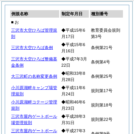
例規名称
制定年月日
種別番号
■ お
三沢市大空ひろば管理規
◆平成15年6
教育委員会規則
則
月17日
第3号
◆平成15年6
三沢市大空ひろば条例
条例第21号
月16日
三沢市大空ひろば整備基
◆平成7年3月
条例第4号
金条例
22日
◆昭和33年8
大三沢町の名称変更条例
条例第25号
月28日
小川原湖畔キャンプ場管
◆平成11年6
規則第17号
理規則
月24日
小川原湖畔コテージ管理
◆昭和46年6
規則第18号
規則
月23日
三沢市屋内ゲートボール
◆平成28年3
規則第22号
場管理規則
月31日
三沢市屋内ゲートボール
◆平成27年3
条例第9号