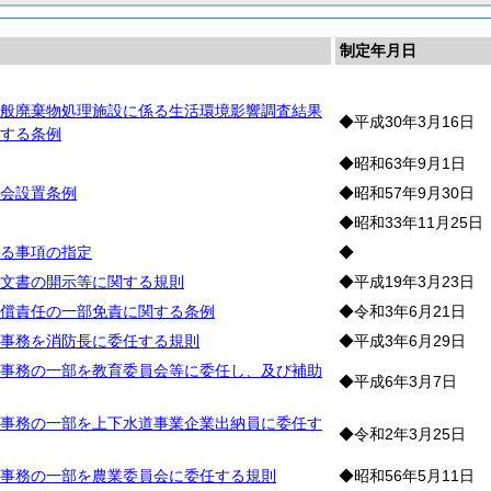
制定年月日
般廃棄物処理施設に係る生活環境影響調査結果
◆平成30年3月16日
する条例
◆昭和63年9月1日
会設置条例
◆昭和57年9月30日
◆昭和33年11月25日
る事項の指定
◆
文書の開示等に関する規則
◆平成19年3月23日
償責任の一部免責に関する条例
◆令和3年6月21日
事務を消防長に委任する規則
◆平成3年6月29日
事務の一部を教育委員会等に委任し、及び補助
◆平成6年3月7日
事務の一部を上下水道事業企業出納員に委任す
◆令和2年3月25日
事務の一部を農業委員会に委任する規則
◆昭和56年5月11日