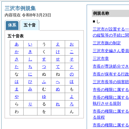
三沢市例規集
例規名称
内容現在 令和8年3月23日
■ し
体系
五十音
三沢市が設置する一
の縦覧等の手続に関
五十音表
三沢市旗の制定
あ
い
う
え
お
三沢市史編さん委員
か
き
く
け
こ
三沢市章
さ
し
す
せ
そ
市長が専決処分でき
た
ち
つ
て
と
な
に
ぬ
ね
の
市長が保有する行政
は
ひ
ふ
へ
ほ
三沢市長等の損害賠
ま
み
む
め
も
市長の権限に属する
や
ゆ
よ
市長の権限に属する
執行させる規則
ら
り
る
れ
ろ
市長の権限に属する
わ
を
ん
る規程
市長の権限に属する