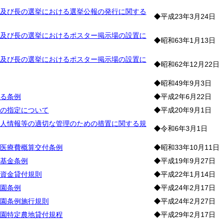
及び長の選挙における選挙公報の発行に関する
◆平成23年3月24日
及び長の選挙におけるポスター掲示場の設置に
◆昭和63年1月13日
及び長の選挙におけるポスター掲示場の設置に
◆昭和62年12月22日
◆昭和49年9月3日
る条例
◆平成2年6月22日
の指定について
◆平成20年9月1日
人情報等の適切な管理のための措置に関する規
◆令和6年3月1日
医療費概算交付条例
◆昭和33年10月11日
基金条例
◆平成19年9月27日
資金貸付規則
◆平成22年1月14日
園条例
◆平成24年2月17日
園条例施行規則
◆平成24年2月27日
園特定農地貸付規程
◆平成29年2月17日