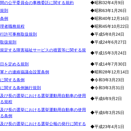
間の公平委員会の事務委託に関する規約
◆昭和32年4月9日
規則
◆昭和63年1月26日
条例
◆昭和40年12月16日
理者職務規程
◆昭和45年10月22日
行許可事務取扱規則
◆平成5年8月24日
取扱規則
◆平成24年6月27日
規定する障害福祉サービスの措置等に関する規
◆平成15年3月24日
日を定める規則
◆平成14年7月30日
軍との連絡協議会設置条例
◆昭和28年12月14日
に関する条例
◆令和3年3月23日
に関する条例施行規則
◆令和3年3月31日
及び長の選挙における選挙運動用自動車の使用
◆平成6年9月2日
る規程
及び長の選挙における選挙運動用自動車の使用
◆平成6年3月25日
る条例
及び長の選挙における選挙公報の発行に関する
◆平成23年4月1日