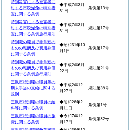
特別災害による被害者に
◆平成7年3月
対する市税減免の特別措
条例第13号
31日
置に関する条例
特別災害による被害者に
◆平成7年3月
対する市税減免の特別措
規則第17号
31日
置に関する条例施行規則
特別職の職員で非常勤の
◆昭和31年10
ものの報酬及び費用弁償
条例第17号
月1日
に関する条例
特別職の職員で非常勤の
◆平成2年6月
ものの報酬及び費用弁償
規則第21号
22日
に関する条例施行規則
三沢市特別職の職員等の
◆平成2年12
期末手当の支給に関する
規則第38号
月27日
規則
三沢市特別職の職員の給
◆昭和28年2
条例第1号
料等に関する条例
月11日
三沢市特別職の職員の旅
◆令和7年12
条例第32号
費に関する条例
月17日
三沢市特別職報酬等審議
◆昭和39年12