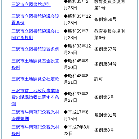
◆昭和33年2
教育委員会規則
三沢市立図書館規則
月25日
第1号
三沢市立図書館協議会設
◆昭和33年12
条例第58号
置条例
月25日
三沢市立図書館協議会に
◆昭和59年7
教育委員会規則
関する規則
月28日
第6号
◆昭和33年12
三沢市立図書館設置条例
条例第57号
月25日
三沢市土地開発基金設置
◆昭和45年9
条例第34号
条例
月30日
◆昭和48年8
三沢市土地開発公社定款
許可
月21日
三沢市営土地改良事業経
◆昭和37年3
費の賦課徴収に関する条
条例第5号
月27日
例
三沢市斗南藩記念観光村
◆平成17年8
規則第31号
管理規則
月15日
三沢市斗南藩記念観光村
◆平成7年3月
条例第8号
条例
22日