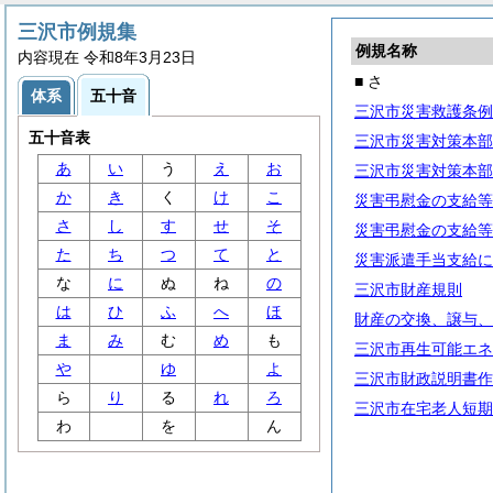
三沢市例規集
例規名称
内容現在 令和8年3月23日
■ さ
体系
五十音
三沢市災害救護条例
五十音表
三沢市災害対策本部
あ
い
う
え
お
三沢市災害対策本部
か
き
く
け
こ
災害弔慰金の支給等
さ
し
す
せ
そ
災害弔慰金の支給等
た
ち
つ
て
と
災害派遣手当支給に
な
に
ぬ
ね
の
三沢市財産規則
は
ひ
ふ
へ
ほ
財産の交換、譲与、
ま
み
む
め
も
三沢市再生可能エネ
や
ゆ
よ
三沢市財政説明書作
ら
り
る
れ
ろ
三沢市在宅老人短期
わ
を
ん