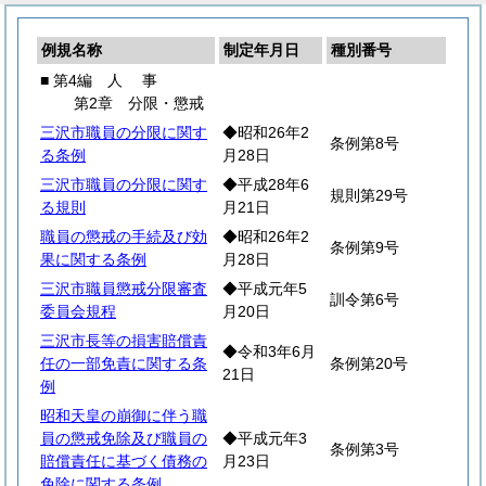
例規名称
制定年月日
種別番号
■ 第4編
人
事
第2章 分限・懲戒
三沢市職員の分限に関す
◆昭和26年2
条例第8号
る条例
月28日
三沢市職員の分限に関す
◆平成28年6
規則第29号
る規則
月21日
職員の懲戒の手続及び効
◆昭和26年2
条例第9号
果に関する条例
月28日
三沢市職員懲戒分限審査
◆平成元年5
訓令第6号
委員会規程
月20日
三沢市長等の損害賠償責
◆令和3年6月
任の一部免責に関する条
条例第20号
21日
例
昭和天皇の崩御に伴う職
員の懲戒免除及び職員の
◆平成元年3
条例第3号
賠償責任に基づく債務の
月23日
免除に関する条例