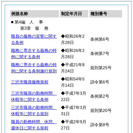
例規名称
制定年月日
種別番号
■ 第4編
人
事
第3章
服
務
職員の服務の宣誓に関す
◆昭和26年2
条例第6号
る条例
月28日
職務に専念する義務の特
◆昭和26年2
条例第7号
例に関する条例
月28日
職務に専念する義務の特
◆平成21年8
規則第25号
例に関する条例施行規則
月24日
◆昭和54年5
三沢市職員服務規程
訓令第6号
月14日
三沢市職員の勤務時間、
◆平成7年3月
条例第2号
休暇等に関する条例
22日
三沢市職員の勤務時間、
◆平成7年3月
規則第20号
休暇等に関する規則
31日
職員の勤務時間、休憩、
◆平成2年9月
訓令第8号
週休日に関する規程
27日