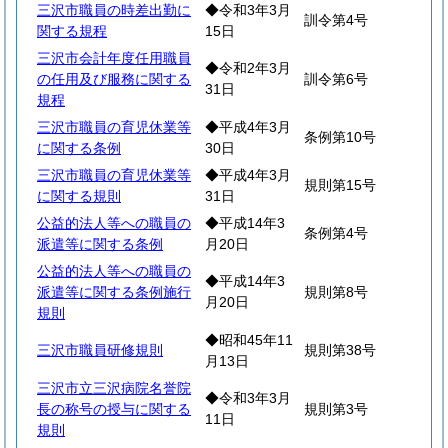
三沢市職員の時差出勤に
◆令和3年3月
訓令第4号
関する規程
15日
三沢市会計年度任用職員
◆令和2年3月
の任用及び服務に関する
訓令第6号
31日
規程
三沢市職員の育児休業等
◆平成4年3月
条例第10号
に関する条例
30日
三沢市職員の育児休業等
◆平成4年3月
規則第15号
に関する規則
31日
公益的法人等への職員の
◆平成14年3
条例第4号
派遣等に関する条例
月20日
公益的法人等への職員の
◆平成14年3
派遣等に関する条例施行
規則第8号
月20日
規則
◆昭和45年11
三沢市職員研修規則
規則第38号
月13日
三沢市立三沢病院名誉院
◆令和3年3月
長の称号の授与に関する
規則第3号
11日
規則