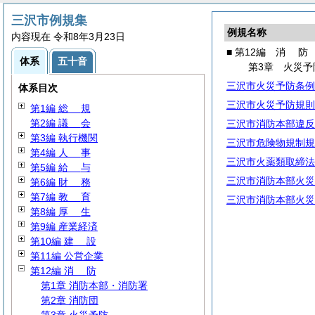
三沢市例規集
例規名称
内容現在 令和8年3月23日
■ 第12編
消
防
体系
五十音
第3章 火災予
三沢市火災予防条例
体系目次
三沢市火災予防規則
第1編
総
規
第2編
議
会
三沢市消防本部違反
第3編 執行機関
三沢市危険物規制規
第4編
人
事
三沢市火薬類取締法
第5編
給
与
三沢市消防本部火災
第6編
財
務
第7編
教
育
三沢市消防本部火災
第8編
厚
生
第9編 産業経済
第10編
建
設
第11編 公営企業
第12編
消
防
第1章 消防本部・消防署
第2章 消防団