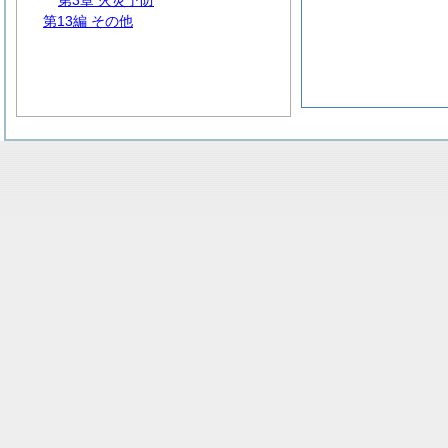
第3章 火災予防
第13編 その他