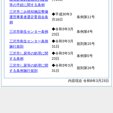
等の手続に関する条例
三沢市ごみ焼却施設整備
◆平成30年3
運営事業者選定委員会条
条例第11号
月16日
例
◆令和3年3月
三沢市衛生センター条例
条例第4号
23日
三沢市衛生センター条例
◆令和3年3月
規則第15号
施行規則
31日
三沢市し尿等の処理に関
◆令和3年3月
条例第5号
する条例
23日
三沢市し尿等の処理に関
◆令和3年3月
規則第16号
する条例施行規則
31日
内容現在 令和8年3月23日