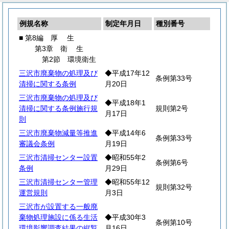
例規名称
制定年月日
種別番号
■ 第8編
厚
生
第3章
衛
生
第2節 環境衛生
三沢市廃棄物の処理及び
◆平成17年12
条例第33号
清掃に関する条例
月20日
三沢市廃棄物の処理及び
◆平成18年1
清掃に関する条例施行規
規則第2号
月17日
則
三沢市廃棄物減量等推進
◆平成14年6
条例第33号
審議会条例
月19日
三沢市清掃センター設置
◆昭和55年2
条例第6号
条例
月29日
三沢市清掃センター管理
◆昭和55年12
規則第32号
運営規則
月3日
三沢市が設置する一般廃
棄物処理施設に係る生活
◆平成30年3
条例第10号
環境影響調査結果の縦覧
月16日