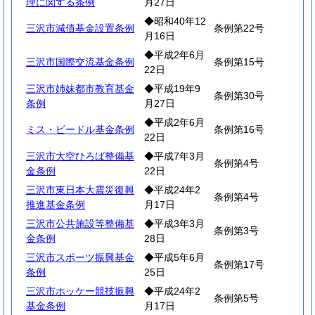
理に関する条例
月27日
◆昭和40年12
三沢市減債基金設置条例
条例第22号
月16日
◆平成2年6月
三沢市国際交流基金条例
条例第15号
22日
三沢市姉妹都市教育基金
◆平成19年9
条例第30号
条例
月27日
◆平成2年6月
ミス・ビードル基金条例
条例第16号
22日
三沢市大空ひろば整備基
◆平成7年3月
条例第4号
金条例
22日
三沢市東日本大震災復興
◆平成24年2
条例第4号
推進基金条例
月17日
三沢市公共施設等整備基
◆平成3年3月
条例第3号
金条例
28日
三沢市スポーツ振興基金
◆平成5年6月
条例第17号
条例
25日
三沢市ホッケー競技振興
◆平成24年2
条例第5号
基金条例
月17日