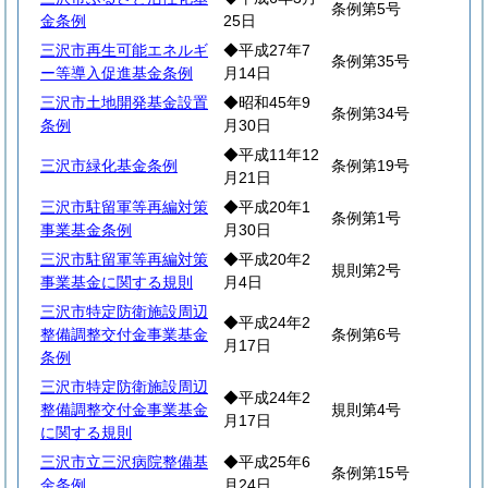
条例第5号
金条例
25日
三沢市再生可能エネルギ
◆平成27年7
条例第35号
ー等導入促進基金条例
月14日
三沢市土地開発基金設置
◆昭和45年9
条例第34号
条例
月30日
◆平成11年12
三沢市緑化基金条例
条例第19号
月21日
三沢市駐留軍等再編対策
◆平成20年1
条例第1号
事業基金条例
月30日
三沢市駐留軍等再編対策
◆平成20年2
規則第2号
事業基金に関する規則
月4日
三沢市特定防衛施設周辺
◆平成24年2
整備調整交付金事業基金
条例第6号
月17日
条例
三沢市特定防衛施設周辺
◆平成24年2
整備調整交付金事業基金
規則第4号
月17日
に関する規則
三沢市立三沢病院整備基
◆平成25年6
条例第15号
金条例
月24日